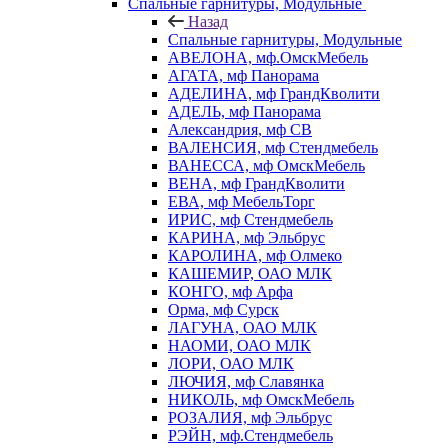
Спальные гарнитуры, Модульные
Назад
Спальные гарнитуры, Модульные
АВЕЛОНА, мф.ОмскМебель
АГАТА, мф Панорама
АДЕЛИНА, мф ГрандКволити
АДЕЛЬ, мф Панорама
Александрия, мф СВ
ВАЛЕНСИЯ, мф Стендмебель
ВАНЕССА, мф ОмскМебель
ВЕНА, мф ГрандКволити
ЕВА, мф МебельТорг
ИРИС, мф Стендмебель
КАРИНА, мф Эльбрус
КАРОЛИНА, мф Олмеко
КАШЕМИР, ОАО МЛК
КОНГО, мф Арфа
Орма, мф Сурск
ЛАГУНА, ОАО МЛК
НАОМИ, ОАО МЛК
ЛОРИ, ОАО МЛК
ЛЮЧИЯ, мф Славянка
НИКОЛЬ, мф ОмскМебель
РОЗАЛИЯ, мф Эльбрус
РЭЙН, мф.Стендмебель