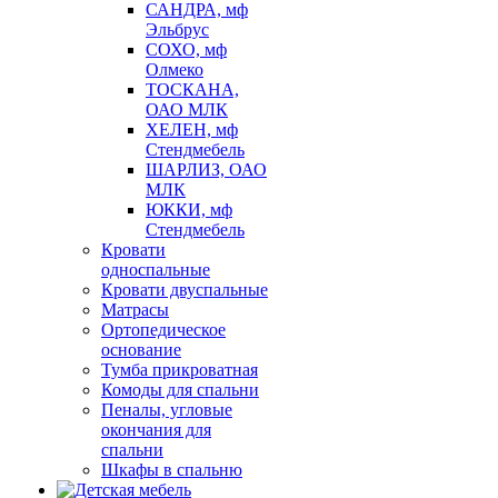
САНДРА, мф
Эльбрус
СОХО, мф
Олмеко
ТОСКАНА,
ОАО МЛК
ХЕЛЕН, мф
Стендмебель
ШАРЛИЗ, ОАО
МЛК
ЮККИ, мф
Стендмебель
Кровати
односпальные
Кровати двуспальные
Матрасы
Ортопедическое
основание
Тумба прикроватная
Комоды для спальни
Пеналы, угловые
окончания для
спальни
Шкафы в спальню