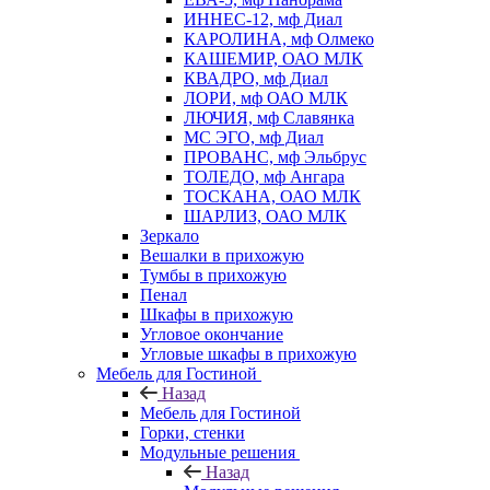
ИННЕС-12, мф Диал
КАРОЛИНА, мф Олмеко
КАШЕМИР, ОАО МЛК
КВАДРО, мф Диал
ЛОРИ, мф ОАО МЛК
ЛЮЧИЯ, мф Славянка
МС ЭГО, мф Диал
ПРОВАНС, мф Эльбрус
ТОЛЕДО, мф Ангара
ТОСКАНА, ОАО МЛК
ШАРЛИЗ, ОАО МЛК
Зеркало
Вешалки в прихожую
Тумбы в прихожую
Пенал
Шкафы в прихожую
Угловое окончание
Угловые шкафы в прихожую
Мебель для Гостиной
Назад
Мебель для Гостиной
Горки, стенки
Модульные решения
Назад