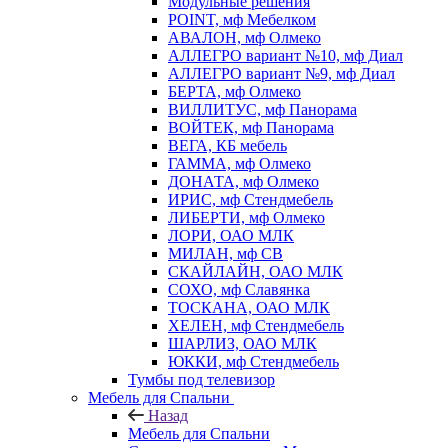
Модульные решения
POINT, мф Мебелком
АВАЛОН, мф Олмеко
АЛЛЕГРО вариант №10, мф Диал
АЛЛЕГРО вариант №9, мф Диал
БЕРТА, мф Олмеко
ВИЛЛИТУС, мф Панорама
ВОЙТЕК, мф Панорама
ВЕГА, КБ мебель
ГАММА, мф Олмеко
ДОНАТА, мф Олмеко
ИРИС, мф Стендмебель
ЛИБЕРТИ, мф Олмеко
ЛОРИ, ОАО МЛК
МИЛАН, мф СВ
СКАЙЛАЙН, ОАО МЛК
СОХО, мф Славянка
ТОСКАНА, ОАО МЛК
ХЕЛЕН, мф Стендмебель
ШАРЛИЗ, ОАО МЛК
ЮККИ, мф Стендмебель
Тумбы под телевизор
Мебель для Спальни
Назад
Мебель для Спальни