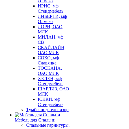
Олмеко
ИРИС, мф
Стендмебель
ЛИБЕРТИ, мф
Олмеко
ЛОРИ, ОАО
МЛК
МИЛАН, мф
СВ
СКАЙЛАЙН,
ОАО МЛК
СОХО, мф
Славянка
ТОСКАНА,
ОАО МЛК
ХЕЛЕН, мф
Стендмебель
ШАРЛИЗ, ОАО
МЛК
ЮККИ, мф
Стендмебель
Тумбы под телевизор
Мебель для Спальни
Спальные гарнитуры,