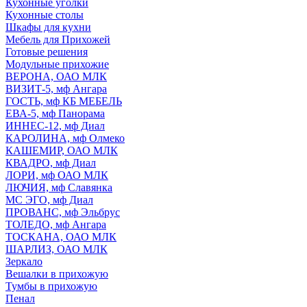
Кухонные уголки
Кухонные столы
Шкафы для кухни
Мебель для Прихожей
Готовые решения
Модульные прихожие
ВЕРОНА, ОАО МЛК
ВИЗИТ-5, мф Ангара
ГОСТЬ, мф КБ МЕБЕЛЬ
ЕВА-5, мф Панорама
ИННЕС-12, мф Диал
КАРОЛИНА, мф Олмеко
КАШЕМИР, ОАО МЛК
КВАДРО, мф Диал
ЛОРИ, мф ОАО МЛК
ЛЮЧИЯ, мф Славянка
МС ЭГО, мф Диал
ПРОВАНС, мф Эльбрус
ТОЛЕДО, мф Ангара
ТОСКАНА, ОАО МЛК
ШАРЛИЗ, ОАО МЛК
Зеркало
Вешалки в прихожую
Тумбы в прихожую
Пенал