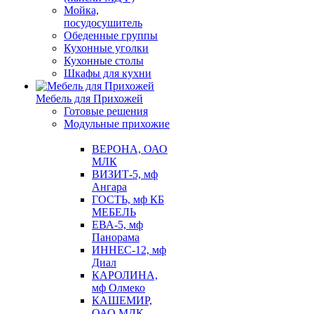
Мойка,
посудосушитель
Обеденные группы
Кухонные уголки
Кухонные столы
Шкафы для кухни
Мебель для Прихожей
Готовые решения
Модульные прихожие
ВЕРОНА, ОАО
МЛК
ВИЗИТ-5, мф
Ангара
ГОСТЬ, мф КБ
МЕБЕЛЬ
ЕВА-5, мф
Панорама
ИННЕС-12, мф
Диал
КАРОЛИНА,
мф Олмеко
КАШЕМИР,
ОАО МЛК