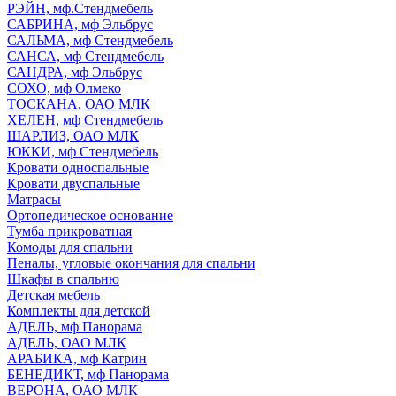
РЭЙН, мф.Стендмебель
САБРИНА, мф Эльбрус
САЛЬМА, мф Стендмебель
САНСА, мф Стендмебель
САНДРА, мф Эльбрус
СОХО, мф Олмеко
ТОСКАНА, ОАО МЛК
ХЕЛЕН, мф Стендмебель
ШАРЛИЗ, ОАО МЛК
ЮККИ, мф Стендмебель
Кровати односпальные
Кровати двуспальные
Матрасы
Ортопедическое основание
Тумба прикроватная
Комоды для спальни
Пеналы, угловые окончания для спальни
Шкафы в спальню
Детская мебель
Комплекты для детской
АДЕЛЬ, мф Панорама
АДЕЛЬ, ОАО МЛК
АРАБИКА, мф Катрин
БЕНЕДИКТ, мф Панорама
ВЕРОНА, ОАО МЛК