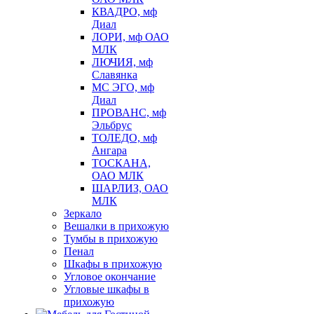
КВАДРО, мф
Диал
ЛОРИ, мф ОАО
МЛК
ЛЮЧИЯ, мф
Славянка
МС ЭГО, мф
Диал
ПРОВАНС, мф
Эльбрус
ТОЛЕДО, мф
Ангара
ТОСКАНА,
ОАО МЛК
ШАРЛИЗ, ОАО
МЛК
Зеркало
Вешалки в прихожую
Тумбы в прихожую
Пенал
Шкафы в прихожую
Угловое окончание
Угловые шкафы в
прихожую