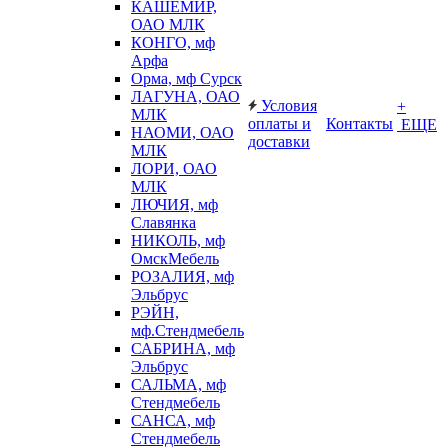
КАШЕМИР,
ОАО МЛК
КОНГО, мф
Арфа
Орма, мф Сурск
ЛАГУНА, ОАО
Условия
+
МЛК
оплаты и
Контакты
ЕЩЕ
НАОМИ, ОАО
доставки
МЛК
ЛОРИ, ОАО
МЛК
ЛЮЧИЯ, мф
Славянка
НИКОЛЬ, мф
ОмскМебель
РОЗАЛИЯ, мф
Эльбрус
РЭЙН,
мф.Стендмебель
САБРИНА, мф
Эльбрус
САЛЬМА, мф
Стендмебель
САНСА, мф
Стендмебель