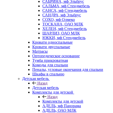
САБРИНА, мф Эльбрус
САЛЬМА, мф Стендмебель
САНСА, мф Стендмебель
САНДРА, мф Эльбрус
СОХО, мф Олмеко
ТОСКАНА, ОАО МЛК
ХЕЛЕН, мф Стендмебель
ШАРЛИЗ, ОАО МЛК
ЮККИ, мф Стендмебель
Кровати односпальные
Кровати двуспальные
Матрасы
Ортопедическое основание
Тумба прикроватная
Комоды для спальни
Пеналы, угловые окончания для спальни
Шкафы в спальню
Детская мебель
Назад
Детская мебель
Комплекты для детской
Назад
Комплекты для детской
АДЕЛЬ, мф Панорама
АДЕЛЬ, ОАО МЛК