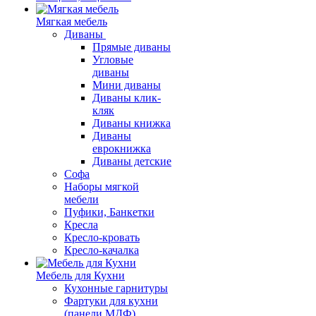
Мягкая мебель
Диваны
Прямые диваны
Угловые
диваны
Мини диваны
Диваны клик-
кляк
Диваны книжка
Диваны
еврокнижка
Диваны детские
Софа
Наборы мягкой
мебели
Пуфики, Банкетки
Кресла
Кресло-кровать
Кресло-качалка
Мебель для Кухни
Кухонные гарнитуры
Фартуки для кухни
(панели МДФ)