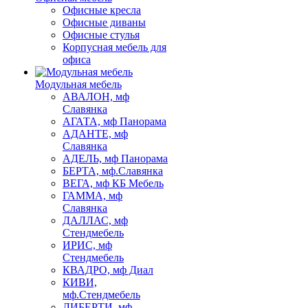
Офисные кресла
Офисные диваны
Офисные стулья
Корпусная мебель для
офиса
Модульная мебель
АВАЛОН, мф
Славянка
АГАТА, мф Панорама
АДАНТЕ, мф
Славянка
АДЕЛЬ, мф Панорама
БЕРТА, мф.Славянка
ВЕГА, мф КБ Мебель
ГАММА, мф
Славянка
ДАЛЛАС, мф
Стендмебель
ИРИС, мф
Стендмебель
КВАДРО, мф Диал
КИВИ,
мф.Стендмебель
ЛИБЕРТИ, мф