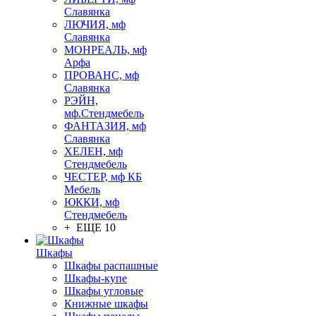
Славянка
ЛЮЧИЯ, мф
Славянка
МОНРЕАЛЬ, мф
Арфа
ПРОВАНС, мф
Славянка
РЭЙН,
мф.Стендмебель
ФАНТАЗИЯ, мф
Славянка
ХЕЛЕН, мф
Стендмебель
ЧЕСТЕР, мф КБ
Мебель
ЮККИ, мф
Стендмебель
+ ЕЩЕ 10
Шкафы
Шкафы распашные
Шкафы-купе
Шкафы угловые
Книжные шкафы