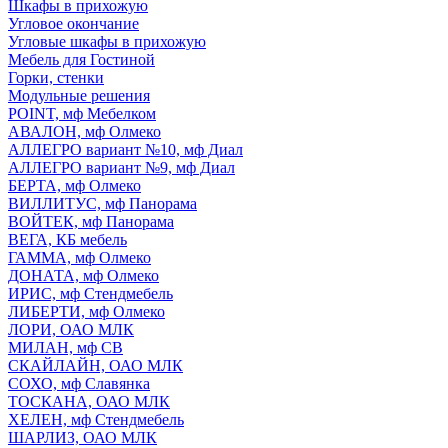
Шкафы в прихожую
Угловое окончание
Угловые шкафы в прихожую
Мебель для Гостиной
Горки, стенки
Модульные решения
POINT, мф Мебелком
АВАЛОН, мф Олмеко
АЛЛЕГРО вариант №10, мф Диал
АЛЛЕГРО вариант №9, мф Диал
БЕРТА, мф Олмеко
ВИЛЛИТУС, мф Панорама
ВОЙТЕК, мф Панорама
ВЕГА, КБ мебель
ГАММА, мф Олмеко
ДОНАТА, мф Олмеко
ИРИС, мф Стендмебель
ЛИБЕРТИ, мф Олмеко
ЛОРИ, ОАО МЛК
МИЛАН, мф СВ
СКАЙЛАЙН, ОАО МЛК
СОХО, мф Славянка
ТОСКАНА, ОАО МЛК
ХЕЛЕН, мф Стендмебель
ШАРЛИЗ, ОАО МЛК