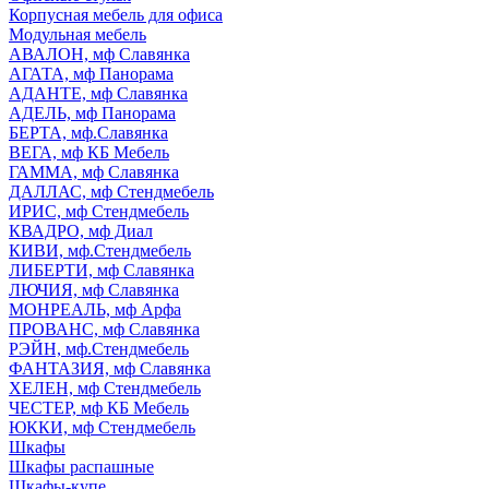
Корпусная мебель для офиса
Модульная мебель
АВАЛОН, мф Славянка
АГАТА, мф Панорама
АДАНТЕ, мф Славянка
АДЕЛЬ, мф Панорама
БЕРТА, мф.Славянка
ВЕГА, мф КБ Мебель
ГАММА, мф Славянка
ДАЛЛАС, мф Стендмебель
ИРИС, мф Стендмебель
КВАДРО, мф Диал
КИВИ, мф.Стендмебель
ЛИБЕРТИ, мф Славянка
ЛЮЧИЯ, мф Славянка
МОНРЕАЛЬ, мф Арфа
ПРОВАНС, мф Славянка
РЭЙН, мф.Стендмебель
ФАНТАЗИЯ, мф Славянка
ХЕЛЕН, мф Стендмебель
ЧЕСТЕР, мф КБ Мебель
ЮККИ, мф Стендмебель
Шкафы
Шкафы распашные
Шкафы-купе