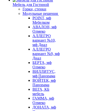
Мебель для Гостиной
Горки, стенки
Модульные решения
POINT, мф
Мебелком
АВАЛОН, мф
Олмеко
АЛЛЕГРО
вариант №10,
мф Диал
АЛЛЕГРО
вариант №9, мф
Диал
БЕРТА, мф
Олмеко
ВИЛЛИТУС,
мф Панорама
ВОЙТЕК, мф
Панорама
ВЕГА, КБ
мебель
ГАММА, мф
Олмеко
ДОНАТА, мф