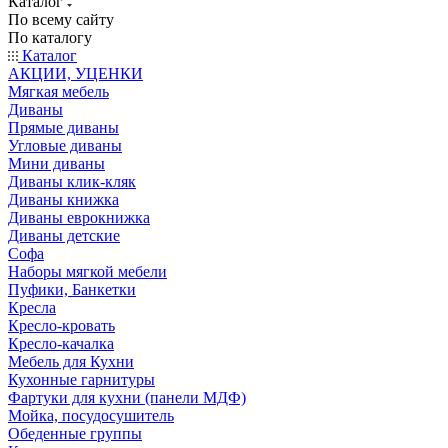
Каталог
По всему сайту
По каталогу
Каталог
АКЦИИ, УЦЕНКИ
Мягкая мебель
Диваны
Прямые диваны
Угловые диваны
Мини диваны
Диваны клик-кляк
Диваны книжка
Диваны еврокнижка
Диваны детские
Софа
Наборы мягкой мебели
Пуфики, Банкетки
Кресла
Кресло-кровать
Кресло-качалка
Мебель для Кухни
Кухонные гарнитуры
Фартуки для кухни (панели МДФ)
Мойка, посудосушитель
Обеденные группы