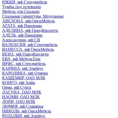
ЮККИ, мф Стендмебель
Тумбы под телевизор
Мебель для Спальни
Спальные гарнитуры, Модульные
АВЕЛОНА, мф.ОмскМебель
АГАТА, мф Панорама
АДЕЛИНА, мф ГрандКволити
АДЕЛЬ, мф Панорама
Александрия, мф СВ
ВАЛЕНСИЯ, мф Стендмебель
ВАНЕССА, мф ОмскМебель
ВЕНА, мф ГрандКволити
ЕВА, мф МебельТорг
ИРИС, мф Стендмебель
КАРИНА, мф Эльбрус
КАРОЛИНА, мф Олмеко
КАШЕМИР, ОАО МЛК
КОНГО, мф Арфа
Орма, мф Сурск
ЛАГУНА, ОАО МЛК
НАОМИ, ОАО МЛК
ЛОРИ, ОАО МЛК
ЛЮЧИЯ, мф Славянка
НИКОЛЬ, мф ОмскМебель
РОЗАЛИЯ, мф Эльбрус