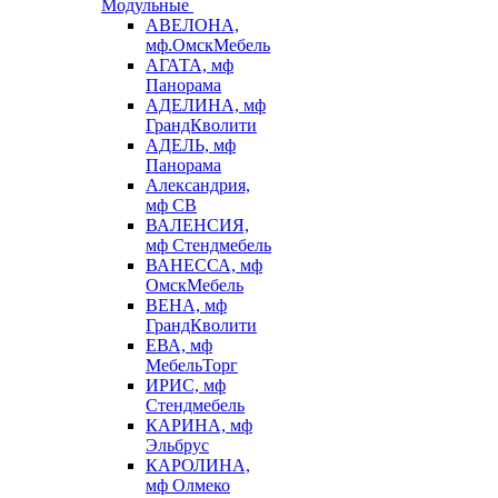
Модульные
АВЕЛОНА,
мф.ОмскМебель
АГАТА, мф
Панорама
АДЕЛИНА, мф
ГрандКволити
АДЕЛЬ, мф
Панорама
Александрия,
мф СВ
ВАЛЕНСИЯ,
мф Стендмебель
ВАНЕССА, мф
ОмскМебель
ВЕНА, мф
ГрандКволити
ЕВА, мф
МебельТорг
ИРИС, мф
Стендмебель
КАРИНА, мф
Эльбрус
КАРОЛИНА,
мф Олмеко