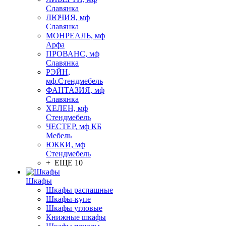
Славянка
ЛЮЧИЯ, мф
Славянка
МОНРЕАЛЬ, мф
Арфа
ПРОВАНС, мф
Славянка
РЭЙН,
мф.Стендмебель
ФАНТАЗИЯ, мф
Славянка
ХЕЛЕН, мф
Стендмебель
ЧЕСТЕР, мф КБ
Мебель
ЮККИ, мф
Стендмебель
+ ЕЩЕ 10
Шкафы
Шкафы распашные
Шкафы-купе
Шкафы угловые
Книжные шкафы