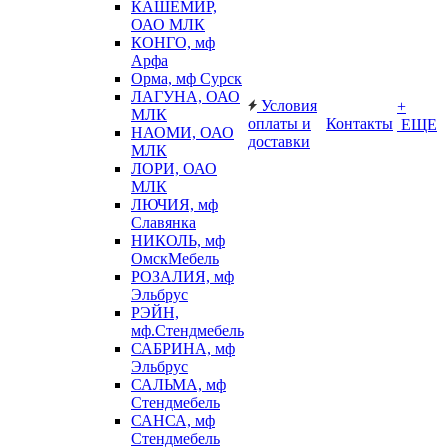
КАШЕМИР,
ОАО МЛК
КОНГО, мф
Арфа
Орма, мф Сурск
ЛАГУНА, ОАО
Условия
+
МЛК
оплаты и
Контакты
ЕЩЕ
НАОМИ, ОАО
доставки
МЛК
ЛОРИ, ОАО
МЛК
ЛЮЧИЯ, мф
Славянка
НИКОЛЬ, мф
ОмскМебель
РОЗАЛИЯ, мф
Эльбрус
РЭЙН,
мф.Стендмебель
САБРИНА, мф
Эльбрус
САЛЬМА, мф
Стендмебель
САНСА, мф
Стендмебель