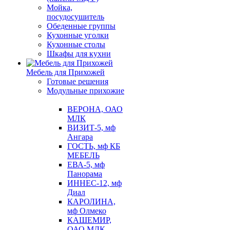
Мойка,
посудосушитель
Обеденные группы
Кухонные уголки
Кухонные столы
Шкафы для кухни
Мебель для Прихожей
Готовые решения
Модульные прихожие
ВЕРОНА, ОАО
МЛК
ВИЗИТ-5, мф
Ангара
ГОСТЬ, мф КБ
МЕБЕЛЬ
ЕВА-5, мф
Панорама
ИННЕС-12, мф
Диал
КАРОЛИНА,
мф Олмеко
КАШЕМИР,
ОАО МЛК