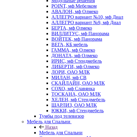
Модульные решения
POINT, мф Мебелком
АВАЛОН, мф Олмеко
АЛЛЕГРО вариант №10, мф Диал
АЛЛЕГРО вариант №9, мф Диал
БЕРТА, мф Олмеко
ВИЛЛИТУС, мф Панорама
ВОЙТЕК, мф Панорама
ВЕГА, КБ мебель
ГАММА, мф Олмеко
ДОНАТА, мф Олмеко
ИРИС, мф Стендмебель
ЛИБЕРТИ, мф Олмеко
ЛОРИ, ОАО МЛК
МИЛАН, мф СВ
СКАЙЛАЙН, ОАО МЛК
СОХО, мф Славянка
ТОСКАНА, ОАО МЛК
ХЕЛЕН, мф Стендмебель
ШАРЛИЗ, ОАО МЛК
ЮККИ, мф Стендмебель
Тумбы под телевизор
Мебель для Спальни
Назад
Мебель для Спальни