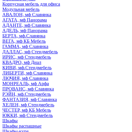
Корпусная мебель для офиса
Модульная мебель
АВАЛОН, мф Славянка
АГАТА, мф Панорама
АДАНТЕ, мф Славянка
АДЕЛЬ, мф Панорама
БЕРТА, мф.Славянка
ВЕГА, мф КБ Мебель
ГАММА, мф Славянка
ДАЛЛАС, мф Стендмебель
ИРИС, мф Стендмебель
КВАДРО, мф Диал
КИВИ, мф.Стендмебель
ЛИБЕРТИ, мф Славянка
ЛЮЧИЯ, мф Славянка
МОНРЕАЛЬ, мф Арфа
ПРОВАНС, мф Славянка
РЭЙН, мф.Стендмебель
ФАНТАЗИЯ, мф Славянка
ХЕЛЕН, мф Стендмебель
ЧЕСТЕР, мф КБ Мебель
ЮККИ, мф Стендмебель
Шкафы
Шкафы распашные
Шкафы-купе