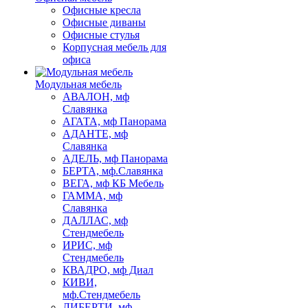
Офисные кресла
Офисные диваны
Офисные стулья
Корпусная мебель для
офиса
Модульная мебель
АВАЛОН, мф
Славянка
АГАТА, мф Панорама
АДАНТЕ, мф
Славянка
АДЕЛЬ, мф Панорама
БЕРТА, мф.Славянка
ВЕГА, мф КБ Мебель
ГАММА, мф
Славянка
ДАЛЛАС, мф
Стендмебель
ИРИС, мф
Стендмебель
КВАДРО, мф Диал
КИВИ,
мф.Стендмебель
ЛИБЕРТИ, мф