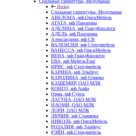
Спальные гарнитуры, Модульные
Назад
Спальные гарнитуры, Модульные
АВЕЛОНА, мф.ОмскМебель
АГАТА, мф Панорама
АДЕЛИНА, мф ГрандКволити
АДЕЛЬ, мф Панорама
Александрия, мф СВ
ВАЛЕНСИЯ, мф Стендмебель
ВАНЕССА, мф ОмскМебель
ВЕНА, мф ГрандКволити
ЕВА, мф МебельТорг
ИРИС, мф Стендмебель
КАРИНА, мф Эльбрус
КАРОЛИНА, мф Олмеко
КАШЕМИР, ОАО МЛК
КОНГО, мф Арфа
Орма, мф Сурск
ЛАГУНА, ОАО МЛК
НАОМИ, ОАО МЛК
ЛОРИ, ОАО МЛК
ЛЮЧИЯ, мф Славянка
НИКОЛЬ, мф ОмскМебель
РОЗАЛИЯ, мф Эльбрус
РЭЙН, мф.Стендмебель