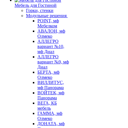
Мебель для Гостиной
Горки, стенки
Модульные решения
POINT, мф
Мебелком
АВАЛОН, мф
Олмеко
АЛЛЕГРО
вариант №10,
мф Диал
АЛЛЕГРО
вариант №9, мф
Диал
БЕРТА, мф
Олмеко
ВИЛЛИТУС,
мф Панорама
ВОЙТЕК, мф
Панорама
ВЕГА, КБ
мебель
ГАММА, мф
Олмеко
ДОНАТА, мф