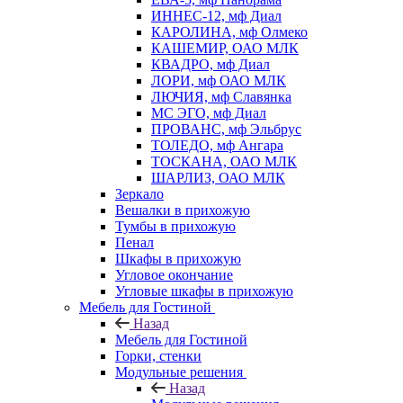
ИННЕС-12, мф Диал
КАРОЛИНА, мф Олмеко
КАШЕМИР, ОАО МЛК
КВАДРО, мф Диал
ЛОРИ, мф ОАО МЛК
ЛЮЧИЯ, мф Славянка
МС ЭГО, мф Диал
ПРОВАНС, мф Эльбрус
ТОЛЕДО, мф Ангара
ТОСКАНА, ОАО МЛК
ШАРЛИЗ, ОАО МЛК
Зеркало
Вешалки в прихожую
Тумбы в прихожую
Пенал
Шкафы в прихожую
Угловое окончание
Угловые шкафы в прихожую
Мебель для Гостиной
Назад
Мебель для Гостиной
Горки, стенки
Модульные решения
Назад