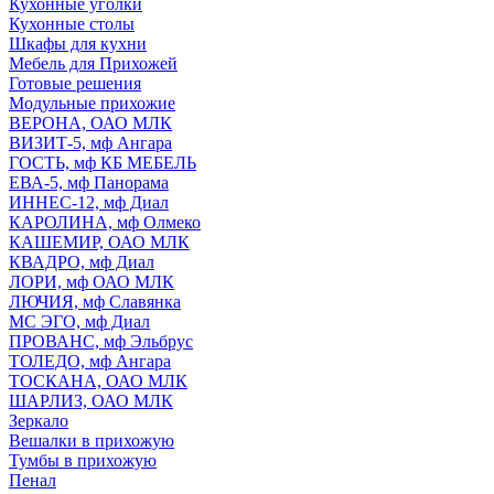
Кухонные уголки
Кухонные столы
Шкафы для кухни
Мебель для Прихожей
Готовые решения
Модульные прихожие
ВЕРОНА, ОАО МЛК
ВИЗИТ-5, мф Ангара
ГОСТЬ, мф КБ МЕБЕЛЬ
ЕВА-5, мф Панорама
ИННЕС-12, мф Диал
КАРОЛИНА, мф Олмеко
КАШЕМИР, ОАО МЛК
КВАДРО, мф Диал
ЛОРИ, мф ОАО МЛК
ЛЮЧИЯ, мф Славянка
МС ЭГО, мф Диал
ПРОВАНС, мф Эльбрус
ТОЛЕДО, мф Ангара
ТОСКАНА, ОАО МЛК
ШАРЛИЗ, ОАО МЛК
Зеркало
Вешалки в прихожую
Тумбы в прихожую
Пенал