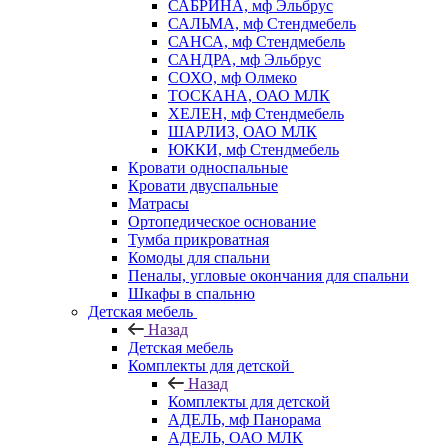
САБРИНА, мф Эльбрус
САЛЬМА, мф Стендмебель
САНСА, мф Стендмебель
САНДРА, мф Эльбрус
СОХО, мф Олмеко
ТОСКАНА, ОАО МЛК
ХЕЛЕН, мф Стендмебель
ШАРЛИЗ, ОАО МЛК
ЮККИ, мф Стендмебель
Кровати односпальные
Кровати двуспальные
Матрасы
Ортопедическое основание
Тумба прикроватная
Комоды для спальни
Пеналы, угловые окончания для спальни
Шкафы в спальню
Детская мебель
Назад
Детская мебель
Комплекты для детской
Назад
Комплекты для детской
АДЕЛЬ, мф Панорама
АДЕЛЬ, ОАО МЛК