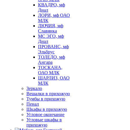
КВАДРО, мф
Диал
ЛОРИ, мф ОАО
МЛК
ЛЮЧИЯ, мф
Славянка
МС ЭГО, мф
Диал
ПРОВАНС, мф
Эльбрус
ТОЛЕДО, мф
Ангара
ТОСКАНА,
ОАО МЛК
ШАРЛИЗ, ОАО
МЛК
Зеркало
Вешалки в прихожую
Тумбы в прихожую
Пенал
Шкафы в прихожую
Угловое окончание
Угловые шкафы в
прихожую