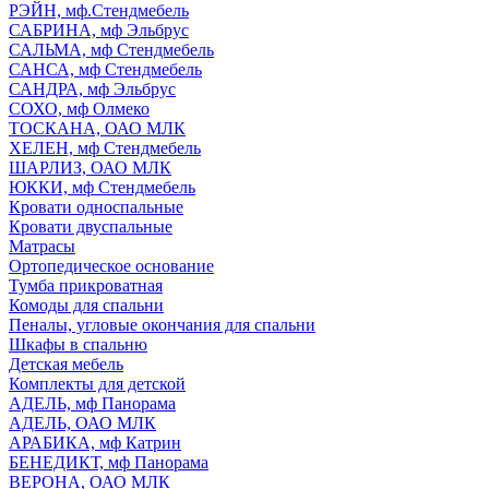
РЭЙН, мф.Стендмебель
САБРИНА, мф Эльбрус
САЛЬМА, мф Стендмебель
САНСА, мф Стендмебель
САНДРА, мф Эльбрус
СОХО, мф Олмеко
ТОСКАНА, ОАО МЛК
ХЕЛЕН, мф Стендмебель
ШАРЛИЗ, ОАО МЛК
ЮККИ, мф Стендмебель
Кровати односпальные
Кровати двуспальные
Матрасы
Ортопедическое основание
Тумба прикроватная
Комоды для спальни
Пеналы, угловые окончания для спальни
Шкафы в спальню
Детская мебель
Комплекты для детской
АДЕЛЬ, мф Панорама
АДЕЛЬ, ОАО МЛК
АРАБИКА, мф Катрин
БЕНЕДИКТ, мф Панорама
ВЕРОНА, ОАО МЛК