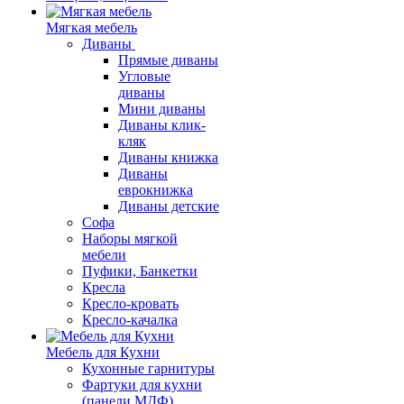
Мягкая мебель
Диваны
Прямые диваны
Угловые
диваны
Мини диваны
Диваны клик-
кляк
Диваны книжка
Диваны
еврокнижка
Диваны детские
Софа
Наборы мягкой
мебели
Пуфики, Банкетки
Кресла
Кресло-кровать
Кресло-качалка
Мебель для Кухни
Кухонные гарнитуры
Фартуки для кухни
(панели МДФ)