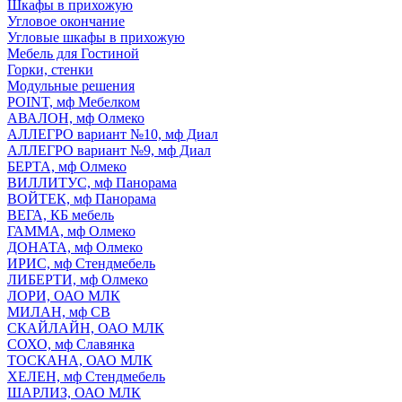
Шкафы в прихожую
Угловое окончание
Угловые шкафы в прихожую
Мебель для Гостиной
Горки, стенки
Модульные решения
POINT, мф Мебелком
АВАЛОН, мф Олмеко
АЛЛЕГРО вариант №10, мф Диал
АЛЛЕГРО вариант №9, мф Диал
БЕРТА, мф Олмеко
ВИЛЛИТУС, мф Панорама
ВОЙТЕК, мф Панорама
ВЕГА, КБ мебель
ГАММА, мф Олмеко
ДОНАТА, мф Олмеко
ИРИС, мф Стендмебель
ЛИБЕРТИ, мф Олмеко
ЛОРИ, ОАО МЛК
МИЛАН, мф СВ
СКАЙЛАЙН, ОАО МЛК
СОХО, мф Славянка
ТОСКАНА, ОАО МЛК
ХЕЛЕН, мф Стендмебель
ШАРЛИЗ, ОАО МЛК