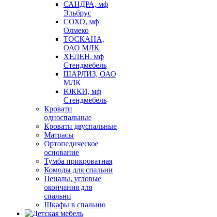
САНДРА, мф
Эльбрус
СОХО, мф
Олмеко
ТОСКАНА,
ОАО МЛК
ХЕЛЕН, мф
Стендмебель
ШАРЛИЗ, ОАО
МЛК
ЮККИ, мф
Стендмебель
Кровати
односпальные
Кровати двуспальные
Матрасы
Ортопедическое
основание
Тумба прикроватная
Комоды для спальни
Пеналы, угловые
окончания для
спальни
Шкафы в спальню