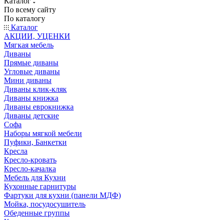
Каталог
По всему сайту
По каталогу
Каталог
АКЦИИ, УЦЕНКИ
Мягкая мебель
Диваны
Прямые диваны
Угловые диваны
Мини диваны
Диваны клик-кляк
Диваны книжка
Диваны еврокнижка
Диваны детские
Софа
Наборы мягкой мебели
Пуфики, Банкетки
Кресла
Кресло-кровать
Кресло-качалка
Мебель для Кухни
Кухонные гарнитуры
Фартуки для кухни (панели МДФ)
Мойка, посудосушитель
Обеденные группы