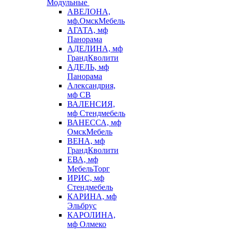
Модульные
АВЕЛОНА,
мф.ОмскМебель
АГАТА, мф
Панорама
АДЕЛИНА, мф
ГрандКволити
АДЕЛЬ, мф
Панорама
Александрия,
мф СВ
ВАЛЕНСИЯ,
мф Стендмебель
ВАНЕССА, мф
ОмскМебель
ВЕНА, мф
ГрандКволити
ЕВА, мф
МебельТорг
ИРИС, мф
Стендмебель
КАРИНА, мф
Эльбрус
КАРОЛИНА,
мф Олмеко