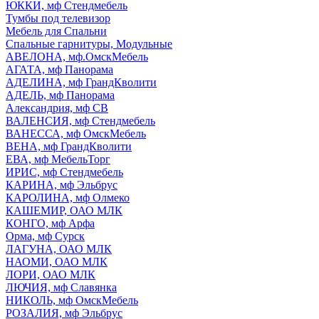
ЮККИ, мф Стендмебель
Тумбы под телевизор
Мебель для Спальни
Спальные гарнитуры, Модульные
АВЕЛОНА, мф.ОмскМебель
АГАТА, мф Панорама
АДЕЛИНА, мф ГрандКволити
АДЕЛЬ, мф Панорама
Александрия, мф СВ
ВАЛЕНСИЯ, мф Стендмебель
ВАНЕССА, мф ОмскМебель
ВЕНА, мф ГрандКволити
ЕВА, мф МебельТорг
ИРИС, мф Стендмебель
КАРИНА, мф Эльбрус
КАРОЛИНА, мф Олмеко
КАШЕМИР, ОАО МЛК
КОНГО, мф Арфа
Орма, мф Сурск
ЛАГУНА, ОАО МЛК
НАОМИ, ОАО МЛК
ЛОРИ, ОАО МЛК
ЛЮЧИЯ, мф Славянка
НИКОЛЬ, мф ОмскМебель
РОЗАЛИЯ, мф Эльбрус