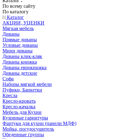
Каталог
По всему сайту
По каталогу
Каталог
АКЦИИ, УЦЕНКИ
Мягкая мебель
Диваны
Прямые диваны
Угловые диваны
Мини диваны
Диваны клик-кляк
Диваны книжка
Диваны еврокнижка
Диваны детские
Софа
Наборы мягкой мебели
Пуфики, Банкетки
Кресла
Кресло-кровать
Кресло-качалка
Мебель для Кухни
Кухонные гарнитуры
Фартуки для кухни (панели МДФ)
Мойка, посудосушитель
Обеденные группы