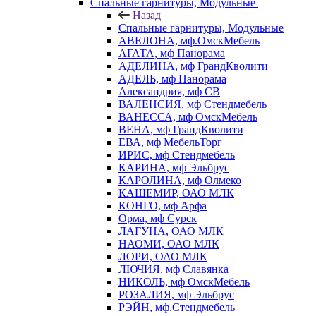
Спальные гарнитуры, Модульные
Назад
Спальные гарнитуры, Модульные
АВЕЛОНА, мф.ОмскМебель
АГАТА, мф Панорама
АДЕЛИНА, мф ГрандКволити
АДЕЛЬ, мф Панорама
Александрия, мф СВ
ВАЛЕНСИЯ, мф Стендмебель
ВАНЕССА, мф ОмскМебель
ВЕНА, мф ГрандКволити
ЕВА, мф МебельТорг
ИРИС, мф Стендмебель
КАРИНА, мф Эльбрус
КАРОЛИНА, мф Олмеко
КАШЕМИР, ОАО МЛК
КОНГО, мф Арфа
Орма, мф Сурск
ЛАГУНА, ОАО МЛК
НАОМИ, ОАО МЛК
ЛОРИ, ОАО МЛК
ЛЮЧИЯ, мф Славянка
НИКОЛЬ, мф ОмскМебель
РОЗАЛИЯ, мф Эльбрус
РЭЙН, мф.Стендмебель