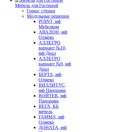
Мебель для Гостиной
Горки, стенки
Модульные решения
POINT, мф
Мебелком
АВАЛОН, мф
Олмеко
АЛЛЕГРО
вариант №10,
мф Диал
АЛЛЕГРО
вариант №9, мф
Диал
БЕРТА, мф
Олмеко
ВИЛЛИТУС,
мф Панорама
ВОЙТЕК, мф
Панорама
ВЕГА, КБ
мебель
ГАММА, мф
Олмеко
ДОНАТА, мф