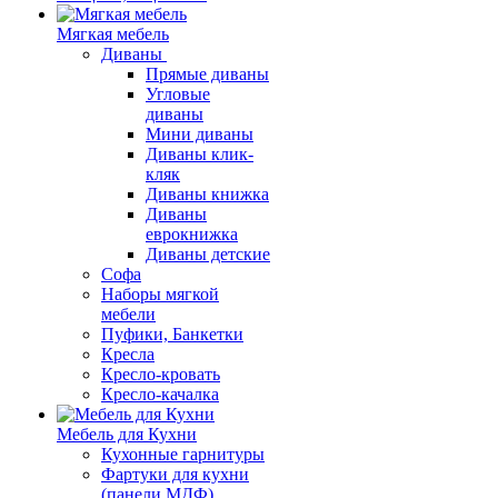
Мягкая мебель
Диваны
Прямые диваны
Угловые
диваны
Мини диваны
Диваны клик-
кляк
Диваны книжка
Диваны
еврокнижка
Диваны детские
Софа
Наборы мягкой
мебели
Пуфики, Банкетки
Кресла
Кресло-кровать
Кресло-качалка
Мебель для Кухни
Кухонные гарнитуры
Фартуки для кухни
(панели МДФ)