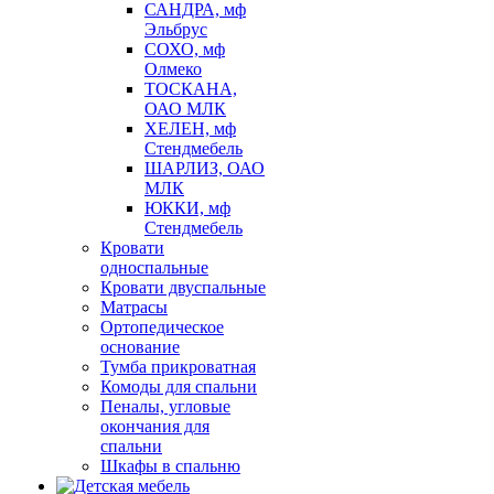
САНДРА, мф
Эльбрус
СОХО, мф
Олмеко
ТОСКАНА,
ОАО МЛК
ХЕЛЕН, мф
Стендмебель
ШАРЛИЗ, ОАО
МЛК
ЮККИ, мф
Стендмебель
Кровати
односпальные
Кровати двуспальные
Матрасы
Ортопедическое
основание
Тумба прикроватная
Комоды для спальни
Пеналы, угловые
окончания для
спальни
Шкафы в спальню