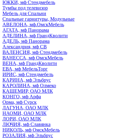
ЮККИ, мф Стендмебель
Тумбы под телевизор
Мебель для Спальни
Спальные гарнитуры, Модульные
АВЕЛОНА, мф.ОмскМебель
АГАТА, мф Панорама
АДЕЛИНА, мф ГрандКволити
АДЕЛЬ, мф Панорама
Александрия, мф СВ
ВАЛЕНСИЯ, мф Стендмебель
ВАНЕССА, мф ОмскМебель
ВЕНА, мф ГрандКволити
ЕВА, мф МебельТорг
ИРИС, мф Стендмебель
КАРИНА, мф Эльбрус
КАРОЛИНА, мф Олмеко
КАШЕМИР, ОАО МЛК
КОНГО, мф Арфа
Орма, мф Сурск
ЛАГУНА, ОАО МЛК
НАОМИ, ОАО МЛК
ЛОРИ, ОАО МЛК
ЛЮЧИЯ, мф Славянка
НИКОЛЬ, мф ОмскМебель
РОЗАЛИЯ, мф Эльбрус