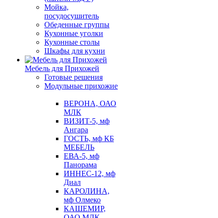
Мойка,
посудосушитель
Обеденные группы
Кухонные уголки
Кухонные столы
Шкафы для кухни
Мебель для Прихожей
Готовые решения
Модульные прихожие
ВЕРОНА, ОАО
МЛК
ВИЗИТ-5, мф
Ангара
ГОСТЬ, мф КБ
МЕБЕЛЬ
ЕВА-5, мф
Панорама
ИННЕС-12, мф
Диал
КАРОЛИНА,
мф Олмеко
КАШЕМИР,
ОАО МЛК