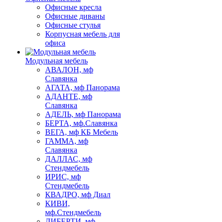
Офисные кресла
Офисные диваны
Офисные стулья
Корпусная мебель для
офиса
Модульная мебель
АВАЛОН, мф
Славянка
АГАТА, мф Панорама
АДАНТЕ, мф
Славянка
АДЕЛЬ, мф Панорама
БЕРТА, мф.Славянка
ВЕГА, мф КБ Мебель
ГАММА, мф
Славянка
ДАЛЛАС, мф
Стендмебель
ИРИС, мф
Стендмебель
КВАДРО, мф Диал
КИВИ,
мф.Стендмебель
ЛИБЕРТИ, мф