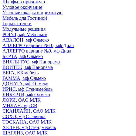
Шкафы в прихожую
Угловое окончание
Угловые шкафы в прихожую
Мебель для Гостиной
Горки, стенки
Модульные решения
POINT, мф Мебелком
АВАЛОН, мф Олмеко
АЛЛЕГРО вариант №10, мф Диал
АЛЛЕГРО вариант №9, мф Диал
БЕРТА, мф Олмеко
ВИЛЛИТУС, мф Панорама
ВОЙТЕК, мф Панорама
ВЕГА, КБ мебель
ГАММА, мф Олмеко
ДОНАТА, мф Олмеко
ИРИС, мф Стендмебель
ЛИБЕРТИ, мф Олмеко
ЛОРИ, ОАО МЛК
МИЛАН, мф СВ
СКАЙЛАЙН, ОАО МЛК
СОХО, мф Славянка
ТОСКАНА, ОАО МЛК
ХЕЛЕН, мф Стендмебель
ШАРЛИЗ, ОАО МЛК