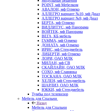
Модульные решения
POINT, мф Мебелком
АВАЛОН, мф Олмеко
АЛЛЕГРО вариант №10, мф Диал
АЛЛЕГРО вариант №9, мф Диал
БЕРТА, мф Олмеко
ВИЛЛИТУС, мф Панорама
ВОЙТЕК, мф Панорама
ВЕГА, КБ мебель
ГАММА, мф Олмеко
ДОНАТА, мф Олмеко
ИРИС, мф Стендмебель
ЛИБЕРТИ, мф Олмеко
ЛОРИ, ОАО МЛК
МИЛАН, мф СВ
СКАЙЛАЙН, ОАО МЛК
СОХО, мф Славянка
ТОСКАНА, ОАО МЛК
ХЕЛЕН, мф Стендмебель
ШАРЛИЗ, ОАО МЛК
ЮККИ, мф Стендмебель
Тумбы под телевизор
Мебель для Спальни
Назад
Мебель для Спальни