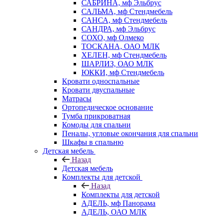
САБРИНА, мф Эльбрус
САЛЬМА, мф Стендмебель
САНСА, мф Стендмебель
САНДРА, мф Эльбрус
СОХО, мф Олмеко
ТОСКАНА, ОАО МЛК
ХЕЛЕН, мф Стендмебель
ШАРЛИЗ, ОАО МЛК
ЮККИ, мф Стендмебель
Кровати односпальные
Кровати двуспальные
Матрасы
Ортопедическое основание
Тумба прикроватная
Комоды для спальни
Пеналы, угловые окончания для спальни
Шкафы в спальню
Детская мебель
Назад
Детская мебель
Комплекты для детской
Назад
Комплекты для детской
АДЕЛЬ, мф Панорама
АДЕЛЬ, ОАО МЛК