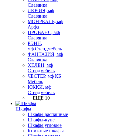
Славянка
ЛЮЧИЯ, мф
Славянка
МОНРЕАЛЬ, мф
Арфа
ПРОВАНС, мф
Славянка
РЭЙН,
мф.Стендмебель
ФАНТАЗИЯ, мф
Славянка
ХЕЛЕН, мф
Стендмебель
ЧЕСТЕР, мф КБ
Мебель
ЮККИ, мф
Стендмебель
+ ЕЩЕ 10
Шкафы
Шкафы распашные
Шкафы-купе
Шкафы угловые
Книжные шкафы