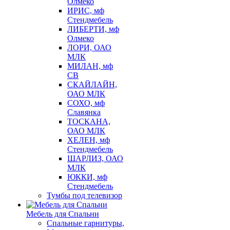
Олмеко
ИРИС, мф
Стендмебель
ЛИБЕРТИ, мф
Олмеко
ЛОРИ, ОАО
МЛК
МИЛАН, мф
СВ
СКАЙЛАЙН,
ОАО МЛК
СОХО, мф
Славянка
ТОСКАНА,
ОАО МЛК
ХЕЛЕН, мф
Стендмебель
ШАРЛИЗ, ОАО
МЛК
ЮККИ, мф
Стендмебель
Тумбы под телевизор
Мебель для Спальни
Спальные гарнитуры,