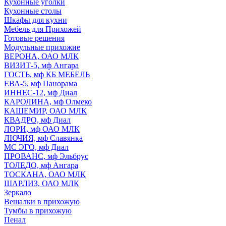
Кухонные уголки
Кухонные столы
Шкафы для кухни
Мебель для Прихожей
Готовые решения
Модульные прихожие
ВЕРОНА, ОАО МЛК
ВИЗИТ-5, мф Ангара
ГОСТЬ, мф КБ МЕБЕЛЬ
ЕВА-5, мф Панорама
ИННЕС-12, мф Диал
КАРОЛИНА, мф Олмеко
КАШЕМИР, ОАО МЛК
КВАДРО, мф Диал
ЛОРИ, мф ОАО МЛК
ЛЮЧИЯ, мф Славянка
МС ЭГО, мф Диал
ПРОВАНС, мф Эльбрус
ТОЛЕДО, мф Ангара
ТОСКАНА, ОАО МЛК
ШАРЛИЗ, ОАО МЛК
Зеркало
Вешалки в прихожую
Тумбы в прихожую
Пенал