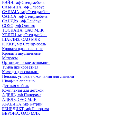
РЭЙН, мф.Стендмебель
САБРИНА, мф Эльбрус
САЛЬМА, мф Стендмебель
САНСА, мф Стендмебель
САНДРА, мф Эльбрус
СОХО, мф Олмеко
ТОСКАНА, ОАО МЛК
ХЕЛЕН, мф Стендмебель
ШАРЛИЗ, ОАО МЛК
ЮККИ, мф Стендмебель
Кровати односпальные
Кровати двуспальные
Матрасы
Ортопедическое основание
Тумба прикроватная
Комоды для спальни
Пеналы, угловые окончания для спальни
Шкафы в спальню
Детская мебель
Комплекты для детской
АДЕЛЬ, мф Панорама
АДЕЛЬ, ОАО МЛК
АРАБИКА, мф Катрин
БЕНЕДИКТ, мф Панорама
ВЕРОНА, ОАО МЛК