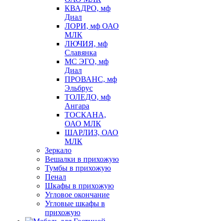
КВАДРО, мф
Диал
ЛОРИ, мф ОАО
МЛК
ЛЮЧИЯ, мф
Славянка
МС ЭГО, мф
Диал
ПРОВАНС, мф
Эльбрус
ТОЛЕДО, мф
Ангара
ТОСКАНА,
ОАО МЛК
ШАРЛИЗ, ОАО
МЛК
Зеркало
Вешалки в прихожую
Тумбы в прихожую
Пенал
Шкафы в прихожую
Угловое окончание
Угловые шкафы в
прихожую