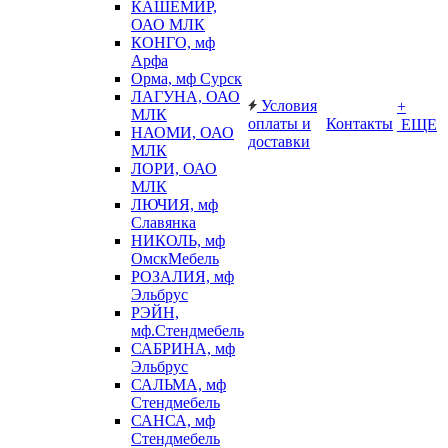
КАШЕМИР,
ОАО МЛК
КОНГО, мф
Арфа
Орма, мф Сурск
ЛАГУНА, ОАО
Условия
+
МЛК
оплаты и
Контакты
ЕЩЕ
НАОМИ, ОАО
доставки
МЛК
ЛОРИ, ОАО
МЛК
ЛЮЧИЯ, мф
Славянка
НИКОЛЬ, мф
ОмскМебель
РОЗАЛИЯ, мф
Эльбрус
РЭЙН,
мф.Стендмебель
САБРИНА, мф
Эльбрус
САЛЬМА, мф
Стендмебель
САНСА, мф
Стендмебель