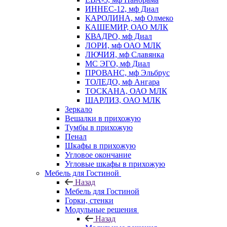
ИННЕС-12, мф Диал
КАРОЛИНА, мф Олмеко
КАШЕМИР, ОАО МЛК
КВАДРО, мф Диал
ЛОРИ, мф ОАО МЛК
ЛЮЧИЯ, мф Славянка
МС ЭГО, мф Диал
ПРОВАНС, мф Эльбрус
ТОЛЕДО, мф Ангара
ТОСКАНА, ОАО МЛК
ШАРЛИЗ, ОАО МЛК
Зеркало
Вешалки в прихожую
Тумбы в прихожую
Пенал
Шкафы в прихожую
Угловое окончание
Угловые шкафы в прихожую
Мебель для Гостиной
Назад
Мебель для Гостиной
Горки, стенки
Модульные решения
Назад