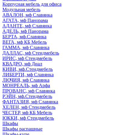
Корпусная мебель для офиса
Модульная мебель
АВАЛОН, мф Славянка
АГАТА, мф Панорама
АДАНТЕ, мф Славянка
АДЕЛЬ, мф Панорама
БЕРТА, мф.Славянка
ВЕГА, мф КБ Мебель
ГАММА, мф Славянка
ДАЛЛАС, мф Стендмебель
ИРИС, мф Стендмебель
КВАДРО, мф Диал
КИВИ, мф.Стендмебель
ЛИБЕРТИ, мф Славянка
ЛЮЧИЯ, мф Славянка
МОНРЕАЛЬ, мф Арфа
ПРОВАНС, мф Славянка
РЭЙН, мф.Стендмебель
ФАНТАЗИЯ, мф Славянка
ХЕЛЕН, мф Стендмебель
ЧЕСТЕР, мф КБ Мебель
ЮККИ, мф Стендмебель
Шкафы
Шкафы распашные
Шкафы-купе