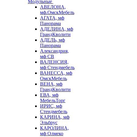
Модульные
АВЕЛОНА,
мф.ОмскМебель
АГАТА, мф
Панорама
АДЕЛИНА, мф
ГрандКволити
АДЕЛЬ, мф
Панорама
Александрия,
мф СВ
ВАЛЕНСИЯ,
мф Стендмебель
ВАНЕССА, мф
ОмскМебель
ВЕНА, мф
ГрандКволити
ЕВА, мф
МебельТорг
ИРИС, мф
Стендмебель
КАРИНА, мф
Эльбрус
КАРОЛИНА,
мф Олмеко