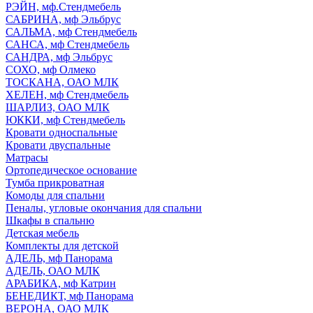
РЭЙН, мф.Стендмебель
САБРИНА, мф Эльбрус
САЛЬМА, мф Стендмебель
САНСА, мф Стендмебель
САНДРА, мф Эльбрус
СОХО, мф Олмеко
ТОСКАНА, ОАО МЛК
ХЕЛЕН, мф Стендмебель
ШАРЛИЗ, ОАО МЛК
ЮККИ, мф Стендмебель
Кровати односпальные
Кровати двуспальные
Матрасы
Ортопедическое основание
Тумба прикроватная
Комоды для спальни
Пеналы, угловые окончания для спальни
Шкафы в спальню
Детская мебель
Комплекты для детской
АДЕЛЬ, мф Панорама
АДЕЛЬ, ОАО МЛК
АРАБИКА, мф Катрин
БЕНЕДИКТ, мф Панорама
ВЕРОНА, ОАО МЛК