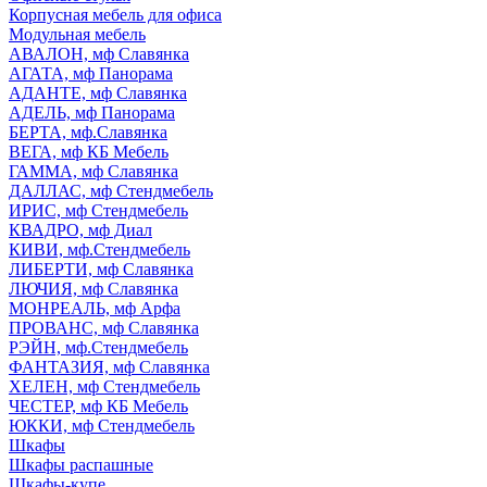
Корпусная мебель для офиса
Модульная мебель
АВАЛОН, мф Славянка
АГАТА, мф Панорама
АДАНТЕ, мф Славянка
АДЕЛЬ, мф Панорама
БЕРТА, мф.Славянка
ВЕГА, мф КБ Мебель
ГАММА, мф Славянка
ДАЛЛАС, мф Стендмебель
ИРИС, мф Стендмебель
КВАДРО, мф Диал
КИВИ, мф.Стендмебель
ЛИБЕРТИ, мф Славянка
ЛЮЧИЯ, мф Славянка
МОНРЕАЛЬ, мф Арфа
ПРОВАНС, мф Славянка
РЭЙН, мф.Стендмебель
ФАНТАЗИЯ, мф Славянка
ХЕЛЕН, мф Стендмебель
ЧЕСТЕР, мф КБ Мебель
ЮККИ, мф Стендмебель
Шкафы
Шкафы распашные
Шкафы-купе