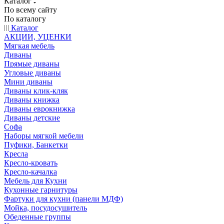
Каталог
По всему сайту
По каталогу
Каталог
АКЦИИ, УЦЕНКИ
Мягкая мебель
Диваны
Прямые диваны
Угловые диваны
Мини диваны
Диваны клик-кляк
Диваны книжка
Диваны еврокнижка
Диваны детские
Софа
Наборы мягкой мебели
Пуфики, Банкетки
Кресла
Кресло-кровать
Кресло-качалка
Мебель для Кухни
Кухонные гарнитуры
Фартуки для кухни (панели МДФ)
Мойка, посудосушитель
Обеденные группы