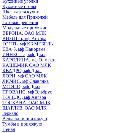
Кухонные уголки
Кухонные столы
Шкафы для кухни
Мебель для Прихожей
Готовые решения
Модульные прихожие
ВЕРОНА, ОАО МЛК
ВИЗИТ-5, мф Ангара
ГОСТЬ, мф КБ МЕБЕЛЬ
ЕВА-5, мф Панорама
ИННЕС-12, мф Диал
КАРОЛИНА, мф Олмеко
КАШЕМИР, ОАО МЛК
КВАДРО, мф Диал
ЛОРИ, мф ОАО МЛК
ЛЮЧИЯ, мф Славянка
МС ЭГО, мф Диал
ПРОВАНС, мф Эльбрус
ТОЛЕДО, мф Ангара
ТОСКАНА, ОАО МЛК
ШАРЛИЗ, ОАО МЛК
Зеркало
Вешалки в прихожую
Тумбы в прихожую
Пенал