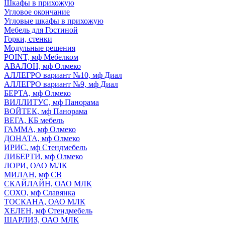
Шкафы в прихожую
Угловое окончание
Угловые шкафы в прихожую
Мебель для Гостиной
Горки, стенки
Модульные решения
POINT, мф Мебелком
АВАЛОН, мф Олмеко
АЛЛЕГРО вариант №10, мф Диал
АЛЛЕГРО вариант №9, мф Диал
БЕРТА, мф Олмеко
ВИЛЛИТУС, мф Панорама
ВОЙТЕК, мф Панорама
ВЕГА, КБ мебель
ГАММА, мф Олмеко
ДОНАТА, мф Олмеко
ИРИС, мф Стендмебель
ЛИБЕРТИ, мф Олмеко
ЛОРИ, ОАО МЛК
МИЛАН, мф СВ
СКАЙЛАЙН, ОАО МЛК
СОХО, мф Славянка
ТОСКАНА, ОАО МЛК
ХЕЛЕН, мф Стендмебель
ШАРЛИЗ, ОАО МЛК