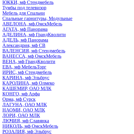
ЮККИ, мф Стендмебель
Тумбы под телевизор
Мебель для Спальни
Спальные гарнитуры, Модульные
АВЕЛОНА, мф.ОмскМебель
АГАТА, мф Панорама
АДЕЛИНА, мф ГрандКволити
АДЕЛЬ, мф Панорама
Александрия, мф СВ
ВАЛЕНСИЯ, мф Стендмебель
ВАНЕССА, мф ОмскМебель
ВЕНА, мф ГрандКволити
ЕВА, мф МебельТорг
ИРИС, мф Стендмебель
КАРИНА, мф Эльбрус
КАРОЛИНА, мф Олмеко
КАШЕМИР, ОАО МЛК
КОНГО, мф Арфа
Орма, мф Сурск
ЛАГУНА, ОАО МЛК
НАОМИ, ОАО МЛК
ЛОРИ, ОАО МЛК
ЛЮЧИЯ, мф Славянка
НИКОЛЬ, мф ОмскМебель
РОЗАЛИЯ, мф Эльбрус