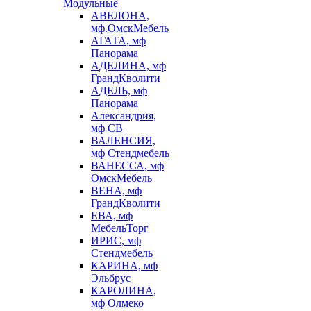
Модульные
АВЕЛОНА,
мф.ОмскМебель
АГАТА, мф
Панорама
АДЕЛИНА, мф
ГрандКволити
АДЕЛЬ, мф
Панорама
Александрия,
мф СВ
ВАЛЕНСИЯ,
мф Стендмебель
ВАНЕССА, мф
ОмскМебель
ВЕНА, мф
ГрандКволити
ЕВА, мф
МебельТорг
ИРИС, мф
Стендмебель
КАРИНА, мф
Эльбрус
КАРОЛИНА,
мф Олмеко