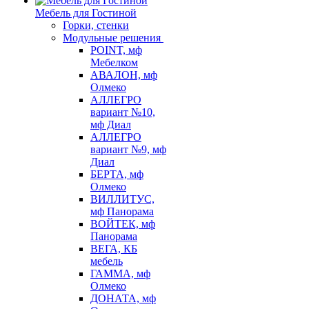
Мебель для Гостиной
Горки, стенки
Модульные решения
POINT, мф
Мебелком
АВАЛОН, мф
Олмеко
АЛЛЕГРО
вариант №10,
мф Диал
АЛЛЕГРО
вариант №9, мф
Диал
БЕРТА, мф
Олмеко
ВИЛЛИТУС,
мф Панорама
ВОЙТЕК, мф
Панорама
ВЕГА, КБ
мебель
ГАММА, мф
Олмеко
ДОНАТА, мф