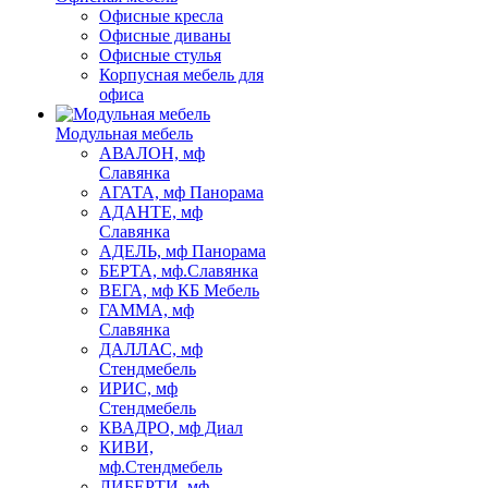
Офисные кресла
Офисные диваны
Офисные стулья
Корпусная мебель для
офиса
Модульная мебель
АВАЛОН, мф
Славянка
АГАТА, мф Панорама
АДАНТЕ, мф
Славянка
АДЕЛЬ, мф Панорама
БЕРТА, мф.Славянка
ВЕГА, мф КБ Мебель
ГАММА, мф
Славянка
ДАЛЛАС, мф
Стендмебель
ИРИС, мф
Стендмебель
КВАДРО, мф Диал
КИВИ,
мф.Стендмебель
ЛИБЕРТИ, мф