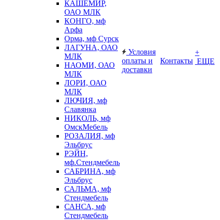
КАШЕМИР,
ОАО МЛК
КОНГО, мф
Арфа
Орма, мф Сурск
ЛАГУНА, ОАО
Условия
+
МЛК
оплаты и
Контакты
ЕЩЕ
НАОМИ, ОАО
доставки
МЛК
ЛОРИ, ОАО
МЛК
ЛЮЧИЯ, мф
Славянка
НИКОЛЬ, мф
ОмскМебель
РОЗАЛИЯ, мф
Эльбрус
РЭЙН,
мф.Стендмебель
САБРИНА, мф
Эльбрус
САЛЬМА, мф
Стендмебель
САНСА, мф
Стендмебель