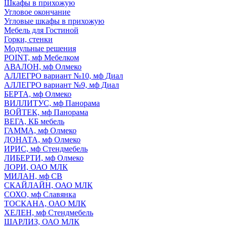
Шкафы в прихожую
Угловое окончание
Угловые шкафы в прихожую
Мебель для Гостиной
Горки, стенки
Модульные решения
POINT, мф Мебелком
АВАЛОН, мф Олмеко
АЛЛЕГРО вариант №10, мф Диал
АЛЛЕГРО вариант №9, мф Диал
БЕРТА, мф Олмеко
ВИЛЛИТУС, мф Панорама
ВОЙТЕК, мф Панорама
ВЕГА, КБ мебель
ГАММА, мф Олмеко
ДОНАТА, мф Олмеко
ИРИС, мф Стендмебель
ЛИБЕРТИ, мф Олмеко
ЛОРИ, ОАО МЛК
МИЛАН, мф СВ
СКАЙЛАЙН, ОАО МЛК
СОХО, мф Славянка
ТОСКАНА, ОАО МЛК
ХЕЛЕН, мф Стендмебель
ШАРЛИЗ, ОАО МЛК