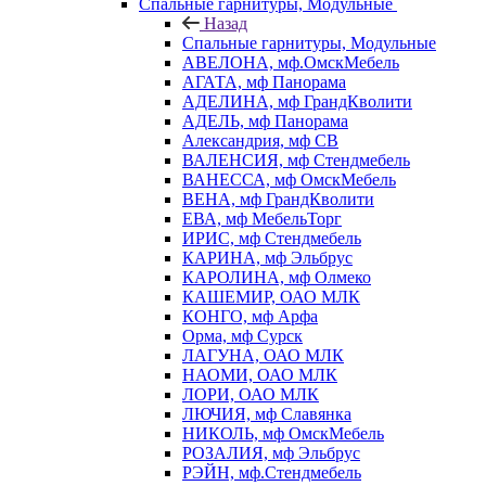
Спальные гарнитуры, Модульные
Назад
Спальные гарнитуры, Модульные
АВЕЛОНА, мф.ОмскМебель
АГАТА, мф Панорама
АДЕЛИНА, мф ГрандКволити
АДЕЛЬ, мф Панорама
Александрия, мф СВ
ВАЛЕНСИЯ, мф Стендмебель
ВАНЕССА, мф ОмскМебель
ВЕНА, мф ГрандКволити
ЕВА, мф МебельТорг
ИРИС, мф Стендмебель
КАРИНА, мф Эльбрус
КАРОЛИНА, мф Олмеко
КАШЕМИР, ОАО МЛК
КОНГО, мф Арфа
Орма, мф Сурск
ЛАГУНА, ОАО МЛК
НАОМИ, ОАО МЛК
ЛОРИ, ОАО МЛК
ЛЮЧИЯ, мф Славянка
НИКОЛЬ, мф ОмскМебель
РОЗАЛИЯ, мф Эльбрус
РЭЙН, мф.Стендмебель