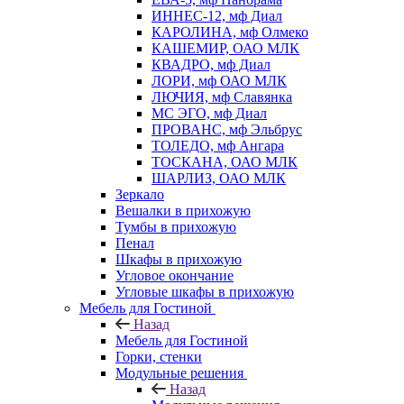
ИННЕС-12, мф Диал
КАРОЛИНА, мф Олмеко
КАШЕМИР, ОАО МЛК
КВАДРО, мф Диал
ЛОРИ, мф ОАО МЛК
ЛЮЧИЯ, мф Славянка
МС ЭГО, мф Диал
ПРОВАНС, мф Эльбрус
ТОЛЕДО, мф Ангара
ТОСКАНА, ОАО МЛК
ШАРЛИЗ, ОАО МЛК
Зеркало
Вешалки в прихожую
Тумбы в прихожую
Пенал
Шкафы в прихожую
Угловое окончание
Угловые шкафы в прихожую
Мебель для Гостиной
Назад
Мебель для Гостиной
Горки, стенки
Модульные решения
Назад