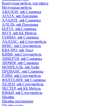
Корпусная мебель для офиса
Модульная мебель
АВАЛОН, мф Славянка
АГАТА, мф Панорама
АДАНТЕ, мф Славянка
АДЕЛЬ, мф Панорама
БЕРТА, мф.Славянка
ВЕГА, мф КБ Мебель
ГАММА, мф Славянка
ДАЛЛАС, мф Стендмебель
ИРИС, мф Стендмебель
КВАДРО, мф Диал
КИВИ, мф.Стендмебель
ЛИБЕРТИ, мф Славянка
ЛЮЧИЯ, мф Славянка
МОНРЕАЛЬ, мф Арфа
ПРОВАНС, мф Славянка
РЭЙН, мф.Стендмебель
ФАНТАЗИЯ, мф Славянка
ХЕЛЕН, мф Стендмебель
ЧЕСТЕР, мф КБ Мебель
ЮККИ, мф Стендмебель
Шкафы
Шкафы распашные
Шкафы-купе