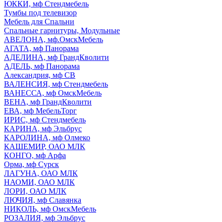
ЮККИ, мф Стендмебель
Тумбы под телевизор
Мебель для Спальни
Спальные гарнитуры, Модульные
АВЕЛОНА, мф.ОмскМебель
АГАТА, мф Панорама
АДЕЛИНА, мф ГрандКволити
АДЕЛЬ, мф Панорама
Александрия, мф СВ
ВАЛЕНСИЯ, мф Стендмебель
ВАНЕССА, мф ОмскМебель
ВЕНА, мф ГрандКволити
ЕВА, мф МебельТорг
ИРИС, мф Стендмебель
КАРИНА, мф Эльбрус
КАРОЛИНА, мф Олмеко
КАШЕМИР, ОАО МЛК
КОНГО, мф Арфа
Орма, мф Сурск
ЛАГУНА, ОАО МЛК
НАОМИ, ОАО МЛК
ЛОРИ, ОАО МЛК
ЛЮЧИЯ, мф Славянка
НИКОЛЬ, мф ОмскМебель
РОЗАЛИЯ, мф Эльбрус