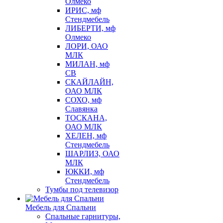
Олмеко
ИРИС, мф
Стендмебель
ЛИБЕРТИ, мф
Олмеко
ЛОРИ, ОАО
МЛК
МИЛАН, мф
СВ
СКАЙЛАЙН,
ОАО МЛК
СОХО, мф
Славянка
ТОСКАНА,
ОАО МЛК
ХЕЛЕН, мф
Стендмебель
ШАРЛИЗ, ОАО
МЛК
ЮККИ, мф
Стендмебель
Тумбы под телевизор
Мебель для Спальни
Спальные гарнитуры,