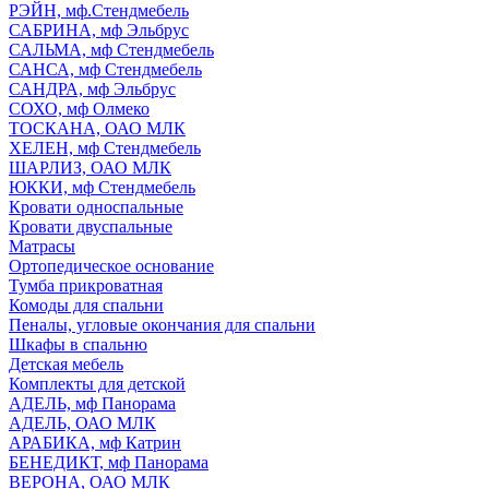
РЭЙН, мф.Стендмебель
САБРИНА, мф Эльбрус
САЛЬМА, мф Стендмебель
САНСА, мф Стендмебель
САНДРА, мф Эльбрус
СОХО, мф Олмеко
ТОСКАНА, ОАО МЛК
ХЕЛЕН, мф Стендмебель
ШАРЛИЗ, ОАО МЛК
ЮККИ, мф Стендмебель
Кровати односпальные
Кровати двуспальные
Матрасы
Ортопедическое основание
Тумба прикроватная
Комоды для спальни
Пеналы, угловые окончания для спальни
Шкафы в спальню
Детская мебель
Комплекты для детской
АДЕЛЬ, мф Панорама
АДЕЛЬ, ОАО МЛК
АРАБИКА, мф Катрин
БЕНЕДИКТ, мф Панорама
ВЕРОНА, ОАО МЛК