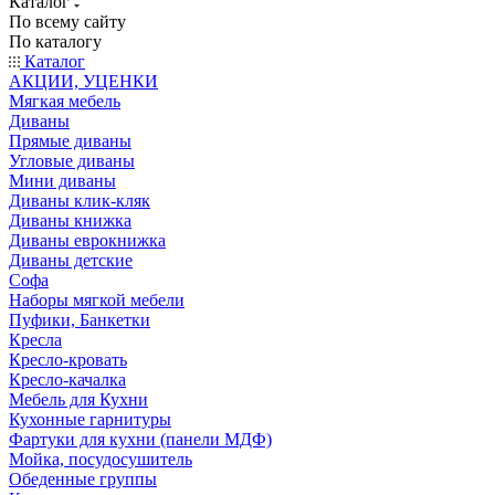
Каталог
По всему сайту
По каталогу
Каталог
АКЦИИ, УЦЕНКИ
Мягкая мебель
Диваны
Прямые диваны
Угловые диваны
Мини диваны
Диваны клик-кляк
Диваны книжка
Диваны еврокнижка
Диваны детские
Софа
Наборы мягкой мебели
Пуфики, Банкетки
Кресла
Кресло-кровать
Кресло-качалка
Мебель для Кухни
Кухонные гарнитуры
Фартуки для кухни (панели МДФ)
Мойка, посудосушитель
Обеденные группы