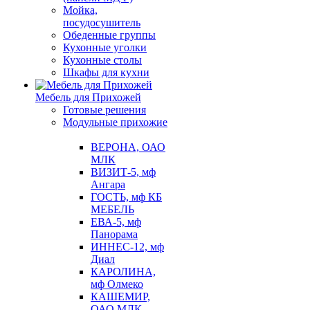
Мойка,
посудосушитель
Обеденные группы
Кухонные уголки
Кухонные столы
Шкафы для кухни
Мебель для Прихожей
Готовые решения
Модульные прихожие
ВЕРОНА, ОАО
МЛК
ВИЗИТ-5, мф
Ангара
ГОСТЬ, мф КБ
МЕБЕЛЬ
ЕВА-5, мф
Панорама
ИННЕС-12, мф
Диал
КАРОЛИНА,
мф Олмеко
КАШЕМИР,
ОАО МЛК