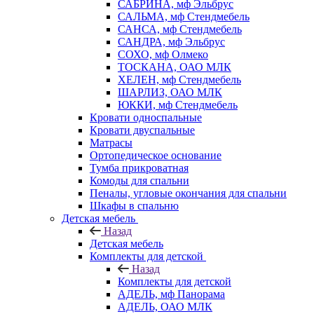
САБРИНА, мф Эльбрус
САЛЬМА, мф Стендмебель
САНСА, мф Стендмебель
САНДРА, мф Эльбрус
СОХО, мф Олмеко
ТОСКАНА, ОАО МЛК
ХЕЛЕН, мф Стендмебель
ШАРЛИЗ, ОАО МЛК
ЮККИ, мф Стендмебель
Кровати односпальные
Кровати двуспальные
Матрасы
Ортопедическое основание
Тумба прикроватная
Комоды для спальни
Пеналы, угловые окончания для спальни
Шкафы в спальню
Детская мебель
Назад
Детская мебель
Комплекты для детской
Назад
Комплекты для детской
АДЕЛЬ, мф Панорама
АДЕЛЬ, ОАО МЛК