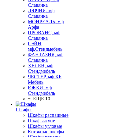
Славянка
ЛЮЧИЯ, мф
Славянка
МОНРЕАЛЬ, мф
Арфа
ПРОВАНС, мф
Славянка
РЭЙН,
мф.Стендмебель
ФАНТАЗИЯ, мф
Славянка
ХЕЛЕН, мф
Стендмебель
ЧЕСТЕР, мф КБ
Мебель
ЮККИ, мф
Стендмебель
+ ЕЩЕ 10
Шкафы
Шкафы распашные
Шкафы-купе
Шкафы угловые
Книжные шкафы