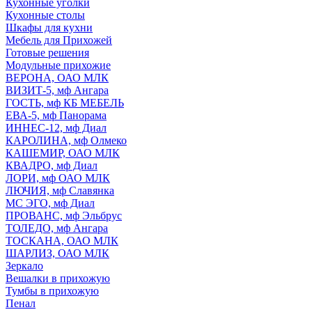
Кухонные уголки
Кухонные столы
Шкафы для кухни
Мебель для Прихожей
Готовые решения
Модульные прихожие
ВЕРОНА, ОАО МЛК
ВИЗИТ-5, мф Ангара
ГОСТЬ, мф КБ МЕБЕЛЬ
ЕВА-5, мф Панорама
ИННЕС-12, мф Диал
КАРОЛИНА, мф Олмеко
КАШЕМИР, ОАО МЛК
КВАДРО, мф Диал
ЛОРИ, мф ОАО МЛК
ЛЮЧИЯ, мф Славянка
МС ЭГО, мф Диал
ПРОВАНС, мф Эльбрус
ТОЛЕДО, мф Ангара
ТОСКАНА, ОАО МЛК
ШАРЛИЗ, ОАО МЛК
Зеркало
Вешалки в прихожую
Тумбы в прихожую
Пенал