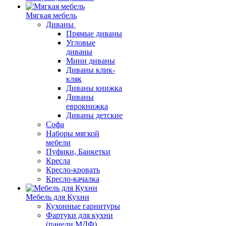
Мягкая мебель
Диваны
Прямые диваны
Угловые
диваны
Мини диваны
Диваны клик-
кляк
Диваны книжка
Диваны
еврокнижка
Диваны детские
Софа
Наборы мягкой
мебели
Пуфики, Банкетки
Кресла
Кресло-кровать
Кресло-качалка
Мебель для Кухни
Кухонные гарнитуры
Фартуки для кухни
(панели МДФ)