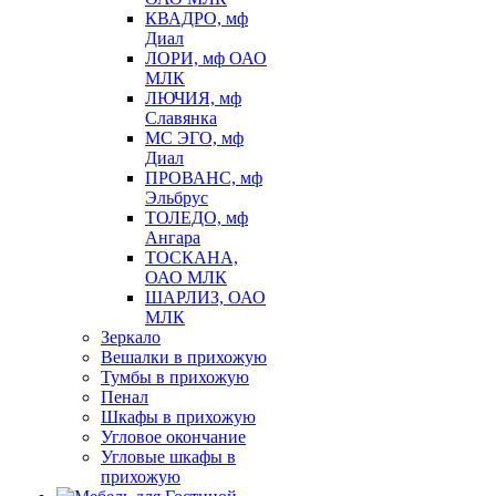
КВАДРО, мф
Диал
ЛОРИ, мф ОАО
МЛК
ЛЮЧИЯ, мф
Славянка
МС ЭГО, мф
Диал
ПРОВАНС, мф
Эльбрус
ТОЛЕДО, мф
Ангара
ТОСКАНА,
ОАО МЛК
ШАРЛИЗ, ОАО
МЛК
Зеркало
Вешалки в прихожую
Тумбы в прихожую
Пенал
Шкафы в прихожую
Угловое окончание
Угловые шкафы в
прихожую