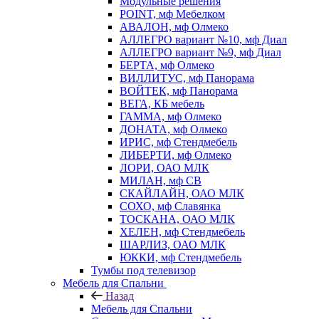
Модульные решения
POINT, мф Мебелком
АВАЛОН, мф Олмеко
АЛЛЕГРО вариант №10, мф Диал
АЛЛЕГРО вариант №9, мф Диал
БЕРТА, мф Олмеко
ВИЛЛИТУС, мф Панорама
ВОЙТЕК, мф Панорама
ВЕГА, КБ мебель
ГАММА, мф Олмеко
ДОНАТА, мф Олмеко
ИРИС, мф Стендмебель
ЛИБЕРТИ, мф Олмеко
ЛОРИ, ОАО МЛК
МИЛАН, мф СВ
СКАЙЛАЙН, ОАО МЛК
СОХО, мф Славянка
ТОСКАНА, ОАО МЛК
ХЕЛЕН, мф Стендмебель
ШАРЛИЗ, ОАО МЛК
ЮККИ, мф Стендмебель
Тумбы под телевизор
Мебель для Спальни
Назад
Мебель для Спальни