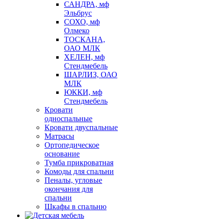
САНДРА, мф
Эльбрус
СОХО, мф
Олмеко
ТОСКАНА,
ОАО МЛК
ХЕЛЕН, мф
Стендмебель
ШАРЛИЗ, ОАО
МЛК
ЮККИ, мф
Стендмебель
Кровати
односпальные
Кровати двуспальные
Матрасы
Ортопедическое
основание
Тумба прикроватная
Комоды для спальни
Пеналы, угловые
окончания для
спальни
Шкафы в спальню