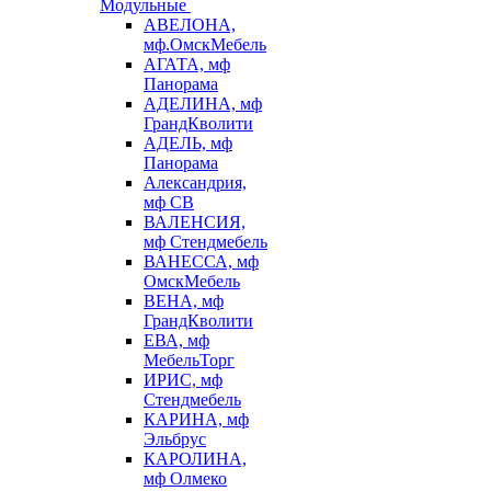
Модульные
АВЕЛОНА,
мф.ОмскМебель
АГАТА, мф
Панорама
АДЕЛИНА, мф
ГрандКволити
АДЕЛЬ, мф
Панорама
Александрия,
мф СВ
ВАЛЕНСИЯ,
мф Стендмебель
ВАНЕССА, мф
ОмскМебель
ВЕНА, мф
ГрандКволити
ЕВА, мф
МебельТорг
ИРИС, мф
Стендмебель
КАРИНА, мф
Эльбрус
КАРОЛИНА,
мф Олмеко