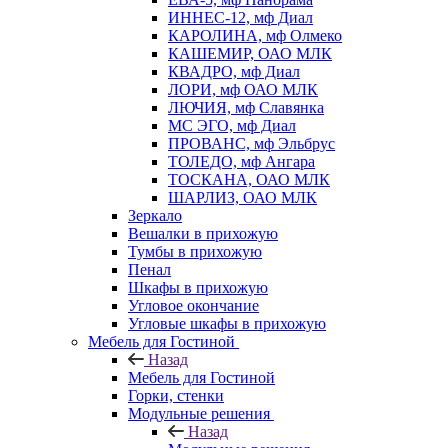
ИННЕС-12, мф Диал
КАРОЛИНА, мф Олмеко
КАШЕМИР, ОАО МЛК
КВАДРО, мф Диал
ЛОРИ, мф ОАО МЛК
ЛЮЧИЯ, мф Славянка
МС ЭГО, мф Диал
ПРОВАНС, мф Эльбрус
ТОЛЕДО, мф Ангара
ТОСКАНА, ОАО МЛК
ШАРЛИЗ, ОАО МЛК
Зеркало
Вешалки в прихожую
Тумбы в прихожую
Пенал
Шкафы в прихожую
Угловое окончание
Угловые шкафы в прихожую
Мебель для Гостиной
Назад
Мебель для Гостиной
Горки, стенки
Модульные решения
Назад