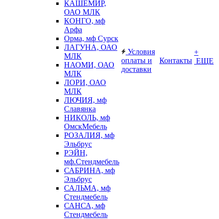
КАШЕМИР,
ОАО МЛК
КОНГО, мф
Арфа
Орма, мф Сурск
ЛАГУНА, ОАО
Условия
+
МЛК
оплаты и
Контакты
ЕЩЕ
НАОМИ, ОАО
доставки
МЛК
ЛОРИ, ОАО
МЛК
ЛЮЧИЯ, мф
Славянка
НИКОЛЬ, мф
ОмскМебель
РОЗАЛИЯ, мф
Эльбрус
РЭЙН,
мф.Стендмебель
САБРИНА, мф
Эльбрус
САЛЬМА, мф
Стендмебель
САНСА, мф
Стендмебель