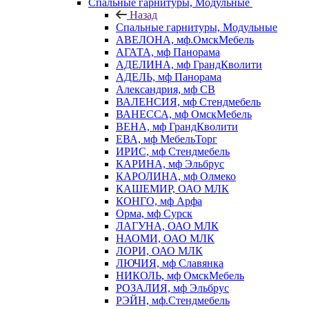
Спальные гарнитуры, Модульные
Назад
Спальные гарнитуры, Модульные
АВЕЛОНА, мф.ОмскМебель
АГАТА, мф Панорама
АДЕЛИНА, мф ГрандКволити
АДЕЛЬ, мф Панорама
Александрия, мф СВ
ВАЛЕНСИЯ, мф Стендмебель
ВАНЕССА, мф ОмскМебель
ВЕНА, мф ГрандКволити
ЕВА, мф МебельТорг
ИРИС, мф Стендмебель
КАРИНА, мф Эльбрус
КАРОЛИНА, мф Олмеко
КАШЕМИР, ОАО МЛК
КОНГО, мф Арфа
Орма, мф Сурск
ЛАГУНА, ОАО МЛК
НАОМИ, ОАО МЛК
ЛОРИ, ОАО МЛК
ЛЮЧИЯ, мф Славянка
НИКОЛЬ, мф ОмскМебель
РОЗАЛИЯ, мф Эльбрус
РЭЙН, мф.Стендмебель