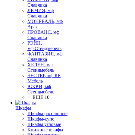
Славянка
ЛЮЧИЯ, мф
Славянка
МОНРЕАЛЬ, мф
Арфа
ПРОВАНС, мф
Славянка
РЭЙН,
мф.Стендмебель
ФАНТАЗИЯ, мф
Славянка
ХЕЛЕН, мф
Стендмебель
ЧЕСТЕР, мф КБ
Мебель
ЮККИ, мф
Стендмебель
+ ЕЩЕ 10
Шкафы
Шкафы распашные
Шкафы-купе
Шкафы угловые
Книжные шкафы