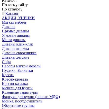
Каталог
По всему сайту
По каталогу
Каталог
АКЦИИ, УЦЕНКИ
Мягкая мебель
Диваны
Прямые диваны
Угловые диваны
Мини диваны
Диваны клик-кляк
Диваны книжка
Диваны еврокнижка
Диваны детские
Софа
Наборы мягкой мебели
Пуфики, Банкетки
Кресла
Кресло-кровать
Кресло-качалка
Мебель для Кухни
Кухонные гарнитуры
Фартуки для кухни (панели МДФ)
Мойка, посудосушитель
Обеденные группы