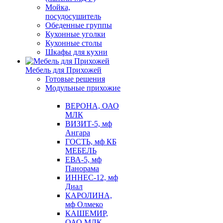
Мойка,
посудосушитель
Обеденные группы
Кухонные уголки
Кухонные столы
Шкафы для кухни
Мебель для Прихожей
Готовые решения
Модульные прихожие
ВЕРОНА, ОАО
МЛК
ВИЗИТ-5, мф
Ангара
ГОСТЬ, мф КБ
МЕБЕЛЬ
ЕВА-5, мф
Панорама
ИННЕС-12, мф
Диал
КАРОЛИНА,
мф Олмеко
КАШЕМИР,
ОАО МЛК