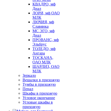
КВАДРО, мф
Диал
ЛОРИ, мф ОАО
МЛК
ЛЮЧИЯ, мф
Славянка
МС ЭГО, мф
Диал
ПРОВАНС, мф
Эльбрус
ТОЛЕДО, мф
Ангара
ТОСКАНА,
ОАО МЛК
ШАРЛИЗ, ОАО
МЛК
Зеркало
Вешалки в прихожую
Тумбы в прихожую
Пенал
Шкафы в прихожую
Угловое окончание
Угловые шкафы в
прихожую