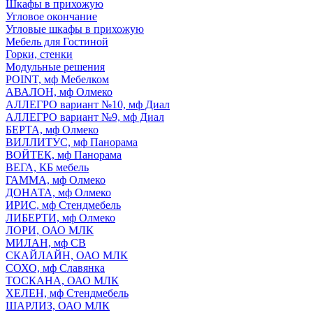
Шкафы в прихожую
Угловое окончание
Угловые шкафы в прихожую
Мебель для Гостиной
Горки, стенки
Модульные решения
POINT, мф Мебелком
АВАЛОН, мф Олмеко
АЛЛЕГРО вариант №10, мф Диал
АЛЛЕГРО вариант №9, мф Диал
БЕРТА, мф Олмеко
ВИЛЛИТУС, мф Панорама
ВОЙТЕК, мф Панорама
ВЕГА, КБ мебель
ГАММА, мф Олмеко
ДОНАТА, мф Олмеко
ИРИС, мф Стендмебель
ЛИБЕРТИ, мф Олмеко
ЛОРИ, ОАО МЛК
МИЛАН, мф СВ
СКАЙЛАЙН, ОАО МЛК
СОХО, мф Славянка
ТОСКАНА, ОАО МЛК
ХЕЛЕН, мф Стендмебель
ШАРЛИЗ, ОАО МЛК