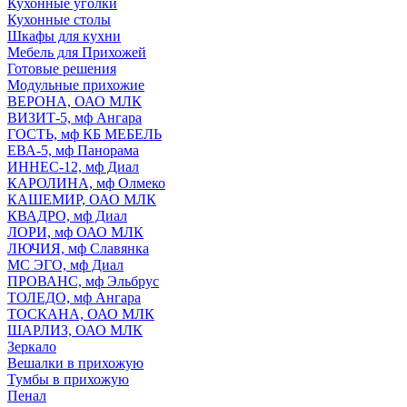
Кухонные уголки
Кухонные столы
Шкафы для кухни
Мебель для Прихожей
Готовые решения
Модульные прихожие
ВЕРОНА, ОАО МЛК
ВИЗИТ-5, мф Ангара
ГОСТЬ, мф КБ МЕБЕЛЬ
ЕВА-5, мф Панорама
ИННЕС-12, мф Диал
КАРОЛИНА, мф Олмеко
КАШЕМИР, ОАО МЛК
КВАДРО, мф Диал
ЛОРИ, мф ОАО МЛК
ЛЮЧИЯ, мф Славянка
МС ЭГО, мф Диал
ПРОВАНС, мф Эльбрус
ТОЛЕДО, мф Ангара
ТОСКАНА, ОАО МЛК
ШАРЛИЗ, ОАО МЛК
Зеркало
Вешалки в прихожую
Тумбы в прихожую
Пенал