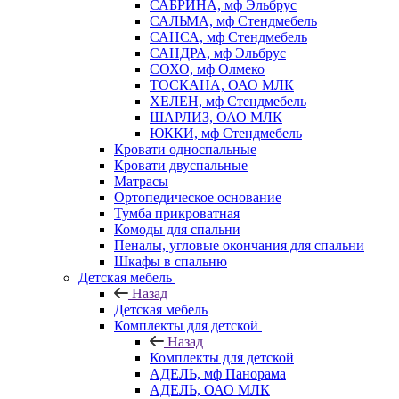
САБРИНА, мф Эльбрус
САЛЬМА, мф Стендмебель
САНСА, мф Стендмебель
САНДРА, мф Эльбрус
СОХО, мф Олмеко
ТОСКАНА, ОАО МЛК
ХЕЛЕН, мф Стендмебель
ШАРЛИЗ, ОАО МЛК
ЮККИ, мф Стендмебель
Кровати односпальные
Кровати двуспальные
Матрасы
Ортопедическое основание
Тумба прикроватная
Комоды для спальни
Пеналы, угловые окончания для спальни
Шкафы в спальню
Детская мебель
Назад
Детская мебель
Комплекты для детской
Назад
Комплекты для детской
АДЕЛЬ, мф Панорама
АДЕЛЬ, ОАО МЛК