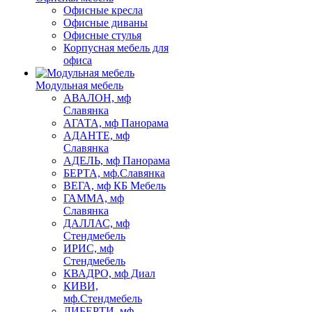
Офисные кресла
Офисные диваны
Офисные стулья
Корпусная мебель для
офиса
Модульная мебель
АВАЛОН, мф
Славянка
АГАТА, мф Панорама
АДАНТЕ, мф
Славянка
АДЕЛЬ, мф Панорама
БЕРТА, мф.Славянка
ВЕГА, мф КБ Мебель
ГАММА, мф
Славянка
ДАЛЛАС, мф
Стендмебель
ИРИС, мф
Стендмебель
КВАДРО, мф Диал
КИВИ,
мф.Стендмебель
ЛИБЕРТИ, мф