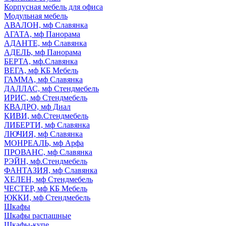
Корпусная мебель для офиса
Модульная мебель
АВАЛОН, мф Славянка
АГАТА, мф Панорама
АДАНТЕ, мф Славянка
АДЕЛЬ, мф Панорама
БЕРТА, мф.Славянка
ВЕГА, мф КБ Мебель
ГАММА, мф Славянка
ДАЛЛАС, мф Стендмебель
ИРИС, мф Стендмебель
КВАДРО, мф Диал
КИВИ, мф.Стендмебель
ЛИБЕРТИ, мф Славянка
ЛЮЧИЯ, мф Славянка
МОНРЕАЛЬ, мф Арфа
ПРОВАНС, мф Славянка
РЭЙН, мф.Стендмебель
ФАНТАЗИЯ, мф Славянка
ХЕЛЕН, мф Стендмебель
ЧЕСТЕР, мф КБ Мебель
ЮККИ, мф Стендмебель
Шкафы
Шкафы распашные
Шкафы-купе