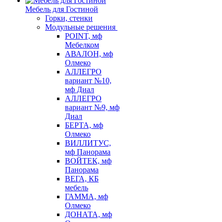
Мебель для Гостиной
Горки, стенки
Модульные решения
POINT, мф
Мебелком
АВАЛОН, мф
Олмеко
АЛЛЕГРО
вариант №10,
мф Диал
АЛЛЕГРО
вариант №9, мф
Диал
БЕРТА, мф
Олмеко
ВИЛЛИТУС,
мф Панорама
ВОЙТЕК, мф
Панорама
ВЕГА, КБ
мебель
ГАММА, мф
Олмеко
ДОНАТА, мф