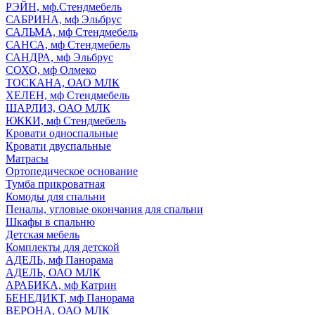
РЭЙН, мф.Стендмебель
САБРИНА, мф Эльбрус
САЛЬМА, мф Стендмебель
САНСА, мф Стендмебель
САНДРА, мф Эльбрус
СОХО, мф Олмеко
ТОСКАНА, ОАО МЛК
ХЕЛЕН, мф Стендмебель
ШАРЛИЗ, ОАО МЛК
ЮККИ, мф Стендмебель
Кровати односпальные
Кровати двуспальные
Матрасы
Ортопедическое основание
Тумба прикроватная
Комоды для спальни
Пеналы, угловые окончания для спальни
Шкафы в спальню
Детская мебель
Комплекты для детской
АДЕЛЬ, мф Панорама
АДЕЛЬ, ОАО МЛК
АРАБИКА, мф Катрин
БЕНЕДИКТ, мф Панорама
ВЕРОНА, ОАО МЛК