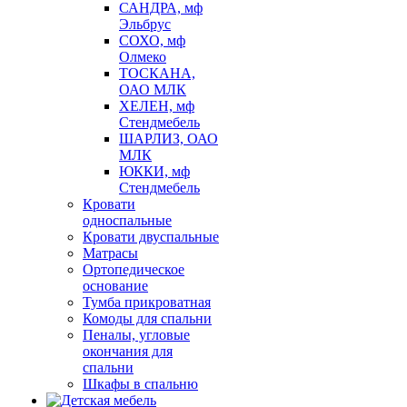
САНДРА, мф
Эльбрус
СОХО, мф
Олмеко
ТОСКАНА,
ОАО МЛК
ХЕЛЕН, мф
Стендмебель
ШАРЛИЗ, ОАО
МЛК
ЮККИ, мф
Стендмебель
Кровати
односпальные
Кровати двуспальные
Матрасы
Ортопедическое
основание
Тумба прикроватная
Комоды для спальни
Пеналы, угловые
окончания для
спальни
Шкафы в спальню