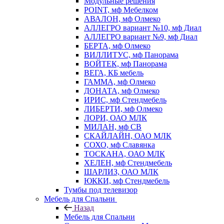
Модульные решения
POINT, мф Мебелком
АВАЛОН, мф Олмеко
АЛЛЕГРО вариант №10, мф Диал
АЛЛЕГРО вариант №9, мф Диал
БЕРТА, мф Олмеко
ВИЛЛИТУС, мф Панорама
ВОЙТЕК, мф Панорама
ВЕГА, КБ мебель
ГАММА, мф Олмеко
ДОНАТА, мф Олмеко
ИРИС, мф Стендмебель
ЛИБЕРТИ, мф Олмеко
ЛОРИ, ОАО МЛК
МИЛАН, мф СВ
СКАЙЛАЙН, ОАО МЛК
СОХО, мф Славянка
ТОСКАНА, ОАО МЛК
ХЕЛЕН, мф Стендмебель
ШАРЛИЗ, ОАО МЛК
ЮККИ, мф Стендмебель
Тумбы под телевизор
Мебель для Спальни
Назад
Мебель для Спальни