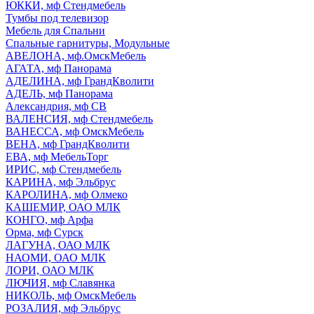
ЮККИ, мф Стендмебель
Тумбы под телевизор
Мебель для Спальни
Спальные гарнитуры, Модульные
АВЕЛОНА, мф.ОмскМебель
АГАТА, мф Панорама
АДЕЛИНА, мф ГрандКволити
АДЕЛЬ, мф Панорама
Александрия, мф СВ
ВАЛЕНСИЯ, мф Стендмебель
ВАНЕССА, мф ОмскМебель
ВЕНА, мф ГрандКволити
ЕВА, мф МебельТорг
ИРИС, мф Стендмебель
КАРИНА, мф Эльбрус
КАРОЛИНА, мф Олмеко
КАШЕМИР, ОАО МЛК
КОНГО, мф Арфа
Орма, мф Сурск
ЛАГУНА, ОАО МЛК
НАОМИ, ОАО МЛК
ЛОРИ, ОАО МЛК
ЛЮЧИЯ, мф Славянка
НИКОЛЬ, мф ОмскМебель
РОЗАЛИЯ, мф Эльбрус