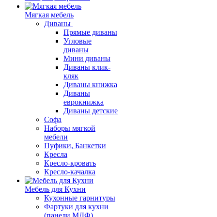
Мягкая мебель
Диваны
Прямые диваны
Угловые
диваны
Мини диваны
Диваны клик-
кляк
Диваны книжка
Диваны
еврокнижка
Диваны детские
Софа
Наборы мягкой
мебели
Пуфики, Банкетки
Кресла
Кресло-кровать
Кресло-качалка
Мебель для Кухни
Кухонные гарнитуры
Фартуки для кухни
(панели МДФ)