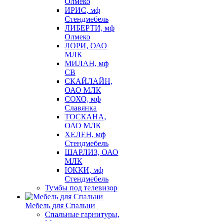
Олмеко
ИРИС, мф
Стендмебель
ЛИБЕРТИ, мф
Олмеко
ЛОРИ, ОАО
МЛК
МИЛАН, мф
СВ
СКАЙЛАЙН,
ОАО МЛК
СОХО, мф
Славянка
ТОСКАНА,
ОАО МЛК
ХЕЛЕН, мф
Стендмебель
ШАРЛИЗ, ОАО
МЛК
ЮККИ, мф
Стендмебель
Тумбы под телевизор
Мебель для Спальни
Спальные гарнитуры,