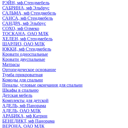
РЭЙН, мф.Стендмебель
САБРИНА, мф Эльбрус
САЛЬМА, мф Стендмебель
САНСА, мф Стендмебель
САНДРА, мф Эльбрус
СОХО, мф Олмеко
ТОСКАНА, ОАО МЛК
ХЕЛЕН, мф Стендмебель
ШАРЛИЗ, ОАО МЛК
ЮККИ, мф Стендмебель
Кровати односпальные
Кровати двуспальные
Матрасы
Ортопедическое основание
Тумба прикроватная
Комоды для спальни
Пеналы, угловые окончания для спальни
Шкафы в спальню
Детская мебель
Комплекты для детской
АДЕЛЬ, мф Панорама
АДЕЛЬ, ОАО МЛК
АРАБИКА, мф Катрин
БЕНЕДИКТ, мф Панорама
ВЕРОНА, ОАО МЛК