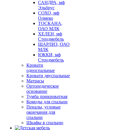
САНДРА, мф
Эльбрус
СОХО, мф
Олмеко
ТОСКАНА,
ОАО МЛК
ХЕЛЕН, мф
Стендмебель
ШАРЛИЗ, ОАО
МЛК
ЮККИ, мф
Стендмебель
Кровати
односпальные
Кровати двуспальные
Матрасы
Ортопедическое
основание
Тумба прикроватная
Комоды для спальни
Пеналы, угловые
окончания для
спальни
Шкафы в спальню