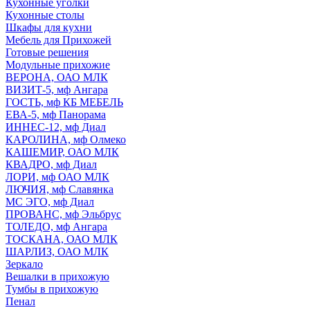
Кухонные уголки
Кухонные столы
Шкафы для кухни
Мебель для Прихожей
Готовые решения
Модульные прихожие
ВЕРОНА, ОАО МЛК
ВИЗИТ-5, мф Ангара
ГОСТЬ, мф КБ МЕБЕЛЬ
ЕВА-5, мф Панорама
ИННЕС-12, мф Диал
КАРОЛИНА, мф Олмеко
КАШЕМИР, ОАО МЛК
КВАДРО, мф Диал
ЛОРИ, мф ОАО МЛК
ЛЮЧИЯ, мф Славянка
МС ЭГО, мф Диал
ПРОВАНС, мф Эльбрус
ТОЛЕДО, мф Ангара
ТОСКАНА, ОАО МЛК
ШАРЛИЗ, ОАО МЛК
Зеркало
Вешалки в прихожую
Тумбы в прихожую
Пенал