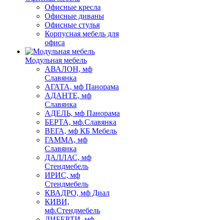
Офисные кресла
Офисные диваны
Офисные стулья
Корпусная мебель для
офиса
Модульная мебель
АВАЛОН, мф
Славянка
АГАТА, мф Панорама
АДАНТЕ, мф
Славянка
АДЕЛЬ, мф Панорама
БЕРТА, мф.Славянка
ВЕГА, мф КБ Мебель
ГАММА, мф
Славянка
ДАЛЛАС, мф
Стендмебель
ИРИС, мф
Стендмебель
КВАДРО, мф Диал
КИВИ,
мф.Стендмебель
ЛИБЕРТИ, мф