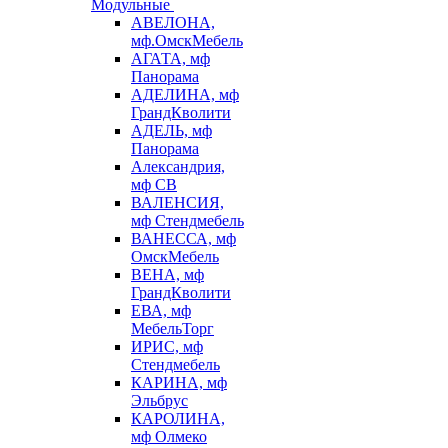
Модульные
АВЕЛОНА,
мф.ОмскМебель
АГАТА, мф
Панорама
АДЕЛИНА, мф
ГрандКволити
АДЕЛЬ, мф
Панорама
Александрия,
мф СВ
ВАЛЕНСИЯ,
мф Стендмебель
ВАНЕССА, мф
ОмскМебель
ВЕНА, мф
ГрандКволити
ЕВА, мф
МебельТорг
ИРИС, мф
Стендмебель
КАРИНА, мф
Эльбрус
КАРОЛИНА,
мф Олмеко