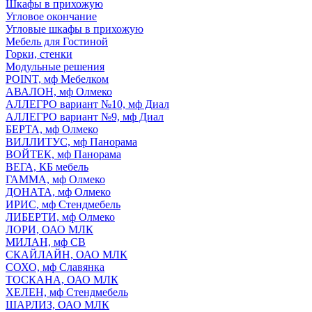
Шкафы в прихожую
Угловое окончание
Угловые шкафы в прихожую
Мебель для Гостиной
Горки, стенки
Модульные решения
POINT, мф Мебелком
АВАЛОН, мф Олмеко
АЛЛЕГРО вариант №10, мф Диал
АЛЛЕГРО вариант №9, мф Диал
БЕРТА, мф Олмеко
ВИЛЛИТУС, мф Панорама
ВОЙТЕК, мф Панорама
ВЕГА, КБ мебель
ГАММА, мф Олмеко
ДОНАТА, мф Олмеко
ИРИС, мф Стендмебель
ЛИБЕРТИ, мф Олмеко
ЛОРИ, ОАО МЛК
МИЛАН, мф СВ
СКАЙЛАЙН, ОАО МЛК
СОХО, мф Славянка
ТОСКАНА, ОАО МЛК
ХЕЛЕН, мф Стендмебель
ШАРЛИЗ, ОАО МЛК