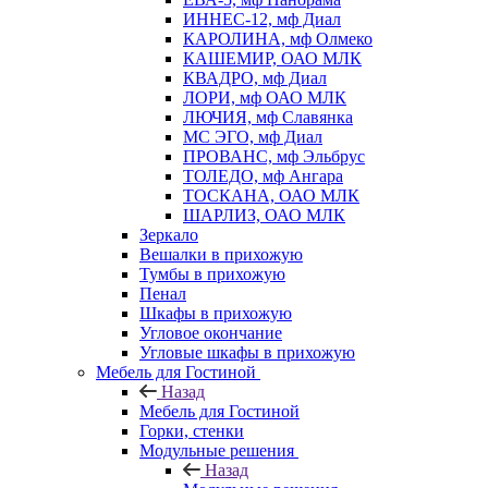
ИННЕС-12, мф Диал
КАРОЛИНА, мф Олмеко
КАШЕМИР, ОАО МЛК
КВАДРО, мф Диал
ЛОРИ, мф ОАО МЛК
ЛЮЧИЯ, мф Славянка
МС ЭГО, мф Диал
ПРОВАНС, мф Эльбрус
ТОЛЕДО, мф Ангара
ТОСКАНА, ОАО МЛК
ШАРЛИЗ, ОАО МЛК
Зеркало
Вешалки в прихожую
Тумбы в прихожую
Пенал
Шкафы в прихожую
Угловое окончание
Угловые шкафы в прихожую
Мебель для Гостиной
Назад
Мебель для Гостиной
Горки, стенки
Модульные решения
Назад