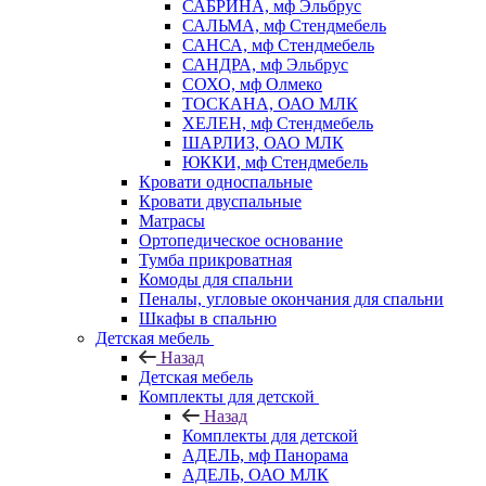
САБРИНА, мф Эльбрус
САЛЬМА, мф Стендмебель
САНСА, мф Стендмебель
САНДРА, мф Эльбрус
СОХО, мф Олмеко
ТОСКАНА, ОАО МЛК
ХЕЛЕН, мф Стендмебель
ШАРЛИЗ, ОАО МЛК
ЮККИ, мф Стендмебель
Кровати односпальные
Кровати двуспальные
Матрасы
Ортопедическое основание
Тумба прикроватная
Комоды для спальни
Пеналы, угловые окончания для спальни
Шкафы в спальню
Детская мебель
Назад
Детская мебель
Комплекты для детской
Назад
Комплекты для детской
АДЕЛЬ, мф Панорама
АДЕЛЬ, ОАО МЛК