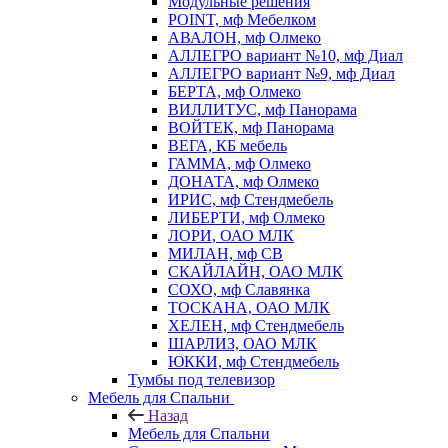
Модульные решения
POINT, мф Мебелком
АВАЛОН, мф Олмеко
АЛЛЕГРО вариант №10, мф Диал
АЛЛЕГРО вариант №9, мф Диал
БЕРТА, мф Олмеко
ВИЛЛИТУС, мф Панорама
ВОЙТЕК, мф Панорама
ВЕГА, КБ мебель
ГАММА, мф Олмеко
ДОНАТА, мф Олмеко
ИРИС, мф Стендмебель
ЛИБЕРТИ, мф Олмеко
ЛОРИ, ОАО МЛК
МИЛАН, мф СВ
СКАЙЛАЙН, ОАО МЛК
СОХО, мф Славянка
ТОСКАНА, ОАО МЛК
ХЕЛЕН, мф Стендмебель
ШАРЛИЗ, ОАО МЛК
ЮККИ, мф Стендмебель
Тумбы под телевизор
Мебель для Спальни
Назад
Мебель для Спальни