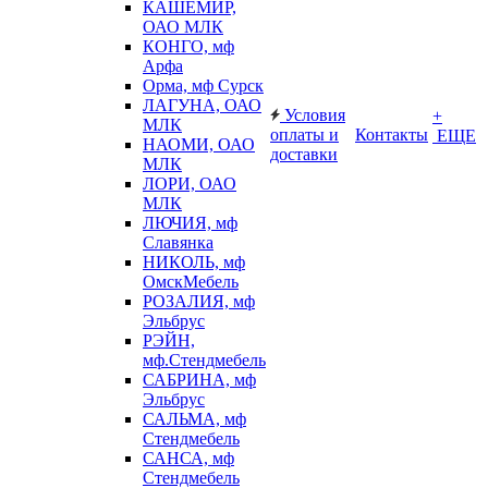
КАШЕМИР,
ОАО МЛК
КОНГО, мф
Арфа
Орма, мф Сурск
ЛАГУНА, ОАО
Условия
+
МЛК
оплаты и
Контакты
ЕЩЕ
НАОМИ, ОАО
доставки
МЛК
ЛОРИ, ОАО
МЛК
ЛЮЧИЯ, мф
Славянка
НИКОЛЬ, мф
ОмскМебель
РОЗАЛИЯ, мф
Эльбрус
РЭЙН,
мф.Стендмебель
САБРИНА, мф
Эльбрус
САЛЬМА, мф
Стендмебель
САНСА, мф
Стендмебель