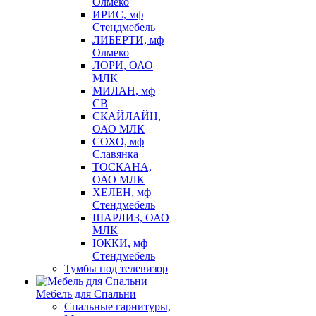
Олмеко
ИРИС, мф
Стендмебель
ЛИБЕРТИ, мф
Олмеко
ЛОРИ, ОАО
МЛК
МИЛАН, мф
СВ
СКАЙЛАЙН,
ОАО МЛК
СОХО, мф
Славянка
ТОСКАНА,
ОАО МЛК
ХЕЛЕН, мф
Стендмебель
ШАРЛИЗ, ОАО
МЛК
ЮККИ, мф
Стендмебель
Тумбы под телевизор
Мебель для Спальни
Спальные гарнитуры,