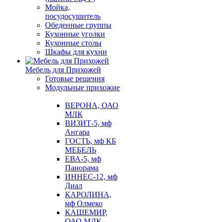
Мойка,
посудосушитель
Обеденные группы
Кухонные уголки
Кухонные столы
Шкафы для кухни
Мебель для Прихожей
Готовые решения
Модульные прихожие
ВЕРОНА, ОАО
МЛК
ВИЗИТ-5, мф
Ангара
ГОСТЬ, мф КБ
МЕБЕЛЬ
ЕВА-5, мф
Панорама
ИННЕС-12, мф
Диал
КАРОЛИНА,
мф Олмеко
КАШЕМИР,
ОАО МЛК