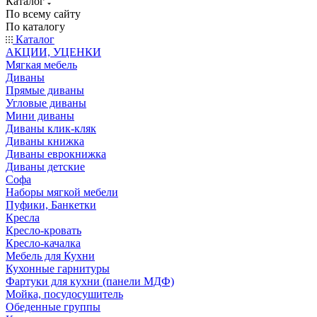
Каталог
По всему сайту
По каталогу
Каталог
АКЦИИ, УЦЕНКИ
Мягкая мебель
Диваны
Прямые диваны
Угловые диваны
Мини диваны
Диваны клик-кляк
Диваны книжка
Диваны еврокнижка
Диваны детские
Софа
Наборы мягкой мебели
Пуфики, Банкетки
Кресла
Кресло-кровать
Кресло-качалка
Мебель для Кухни
Кухонные гарнитуры
Фартуки для кухни (панели МДФ)
Мойка, посудосушитель
Обеденные группы