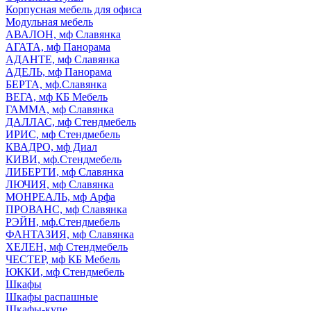
Корпусная мебель для офиса
Модульная мебель
АВАЛОН, мф Славянка
АГАТА, мф Панорама
АДАНТЕ, мф Славянка
АДЕЛЬ, мф Панорама
БЕРТА, мф.Славянка
ВЕГА, мф КБ Мебель
ГАММА, мф Славянка
ДАЛЛАС, мф Стендмебель
ИРИС, мф Стендмебель
КВАДРО, мф Диал
КИВИ, мф.Стендмебель
ЛИБЕРТИ, мф Славянка
ЛЮЧИЯ, мф Славянка
МОНРЕАЛЬ, мф Арфа
ПРОВАНС, мф Славянка
РЭЙН, мф.Стендмебель
ФАНТАЗИЯ, мф Славянка
ХЕЛЕН, мф Стендмебель
ЧЕСТЕР, мф КБ Мебель
ЮККИ, мф Стендмебель
Шкафы
Шкафы распашные
Шкафы-купе