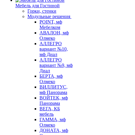
Мебель для Гостиной
Горки, стенки
Модульные решения
POINT, мф
Мебелком
АВАЛОН, мф
Олмеко
АЛЛЕГРО
вариант №10,
мф Диал
АЛЛЕГРО
вариант №9, мф
Диал
БЕРТА, мф
Олмеко
ВИЛЛИТУС,
мф Панорама
ВОЙТЕК, мф
Панорама
ВЕГА, КБ
мебель
ГАММА, мф
Олмеко
ДОНАТА, мф