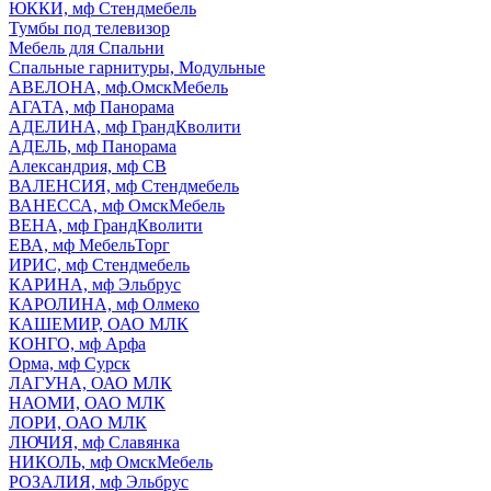
ЮККИ, мф Стендмебель
Тумбы под телевизор
Мебель для Спальни
Спальные гарнитуры, Модульные
АВЕЛОНА, мф.ОмскМебель
АГАТА, мф Панорама
АДЕЛИНА, мф ГрандКволити
АДЕЛЬ, мф Панорама
Александрия, мф СВ
ВАЛЕНСИЯ, мф Стендмебель
ВАНЕССА, мф ОмскМебель
ВЕНА, мф ГрандКволити
ЕВА, мф МебельТорг
ИРИС, мф Стендмебель
КАРИНА, мф Эльбрус
КАРОЛИНА, мф Олмеко
КАШЕМИР, ОАО МЛК
КОНГО, мф Арфа
Орма, мф Сурск
ЛАГУНА, ОАО МЛК
НАОМИ, ОАО МЛК
ЛОРИ, ОАО МЛК
ЛЮЧИЯ, мф Славянка
НИКОЛЬ, мф ОмскМебель
РОЗАЛИЯ, мф Эльбрус