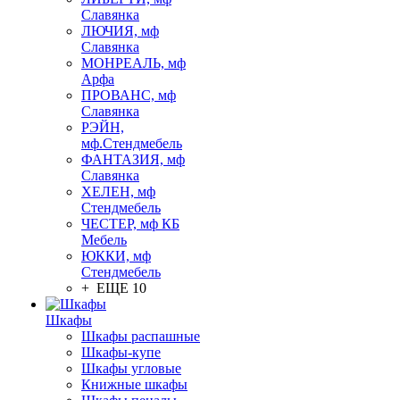
Славянка
ЛЮЧИЯ, мф
Славянка
МОНРЕАЛЬ, мф
Арфа
ПРОВАНС, мф
Славянка
РЭЙН,
мф.Стендмебель
ФАНТАЗИЯ, мф
Славянка
ХЕЛЕН, мф
Стендмебель
ЧЕСТЕР, мф КБ
Мебель
ЮККИ, мф
Стендмебель
+ ЕЩЕ 10
Шкафы
Шкафы распашные
Шкафы-купе
Шкафы угловые
Книжные шкафы