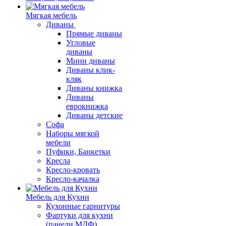
Мягкая мебель
Диваны
Прямые диваны
Угловые
диваны
Мини диваны
Диваны клик-
кляк
Диваны книжка
Диваны
еврокнижка
Диваны детские
Софа
Наборы мягкой
мебели
Пуфики, Банкетки
Кресла
Кресло-кровать
Кресло-качалка
Мебель для Кухни
Кухонные гарнитуры
Фартуки для кухни
(панели МДФ)