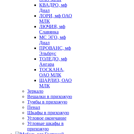
КВАДРО, мф
Диал
ЛОРИ, мф ОАО
МЛК
ЛЮЧИЯ, мф
Славянка
МС ЭГО, мф
Диал
ПРОВАНС, мф
Эльбрус
ТОЛЕДО, мф
Ангара
ТОСКАНА,
ОАО МЛК
ШАРЛИЗ, ОАО
МЛК
Зеркало
Вешалки в прихожую
Тумбы в прихожую
Пенал
Шкафы в прихожую
Угловое окончание
Угловые шкафы в
прихожую