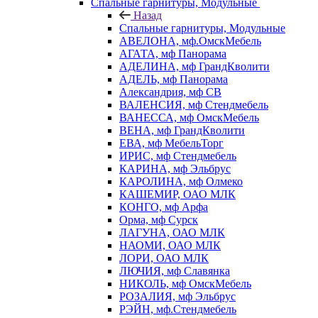
Спальные гарнитуры, Модульные
Назад
Спальные гарнитуры, Модульные
АВЕЛОНА, мф.ОмскМебель
АГАТА, мф Панорама
АДЕЛИНА, мф ГрандКволити
АДЕЛЬ, мф Панорама
Александрия, мф СВ
ВАЛЕНСИЯ, мф Стендмебель
ВАНЕССА, мф ОмскМебель
ВЕНА, мф ГрандКволити
ЕВА, мф МебельТорг
ИРИС, мф Стендмебель
КАРИНА, мф Эльбрус
КАРОЛИНА, мф Олмеко
КАШЕМИР, ОАО МЛК
КОНГО, мф Арфа
Орма, мф Сурск
ЛАГУНА, ОАО МЛК
НАОМИ, ОАО МЛК
ЛОРИ, ОАО МЛК
ЛЮЧИЯ, мф Славянка
НИКОЛЬ, мф ОмскМебель
РОЗАЛИЯ, мф Эльбрус
РЭЙН, мф.Стендмебель