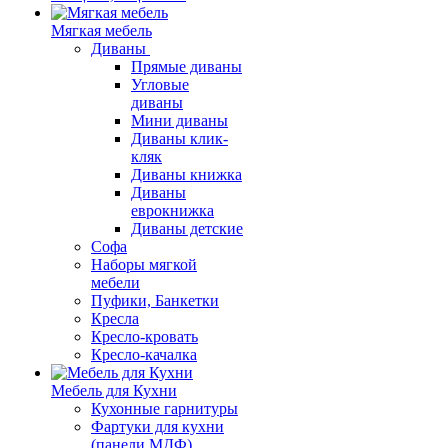
Мягкая мебель
Диваны
Прямые диваны
Угловые
диваны
Мини диваны
Диваны клик-
кляк
Диваны книжка
Диваны
еврокнижка
Диваны детские
Софа
Наборы мягкой
мебели
Пуфики, Банкетки
Кресла
Кресло-кровать
Кресло-качалка
Мебель для Кухни
Кухонные гарнитуры
Фартуки для кухни
(панели МДФ)