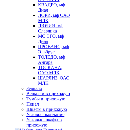
КВАДРО, мф
Диал
ЛОРИ, мф ОАО
МЛК
ЛЮЧИЯ, мф
Славянка
МС ЭГО, мф
Диал
ПРОВАНС, мф
Эльбрус
ТОЛЕДО, мф
Ангара
ТОСКАНА,
ОАО МЛК
ШАРЛИЗ, ОАО
МЛК
Зеркало
Вешалки в прихожую
Тумбы в прихожую
Пенал
Шкафы в прихожую
Угловое окончание
Угловые шкафы в
прихожую