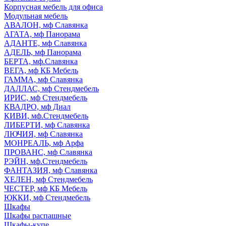
Корпусная мебель для офиса
Модульная мебель
АВАЛОН, мф Славянка
АГАТА, мф Панорама
АДАНТЕ, мф Славянка
АДЕЛЬ, мф Панорама
БЕРТА, мф.Славянка
ВЕГА, мф КБ Мебель
ГАММА, мф Славянка
ДАЛЛАС, мф Стендмебель
ИРИС, мф Стендмебель
КВАДРО, мф Диал
КИВИ, мф.Стендмебель
ЛИБЕРТИ, мф Славянка
ЛЮЧИЯ, мф Славянка
МОНРЕАЛЬ, мф Арфа
ПРОВАНС, мф Славянка
РЭЙН, мф.Стендмебель
ФАНТАЗИЯ, мф Славянка
ХЕЛЕН, мф Стендмебель
ЧЕСТЕР, мф КБ Мебель
ЮККИ, мф Стендмебель
Шкафы
Шкафы распашные
Шкафы-купе