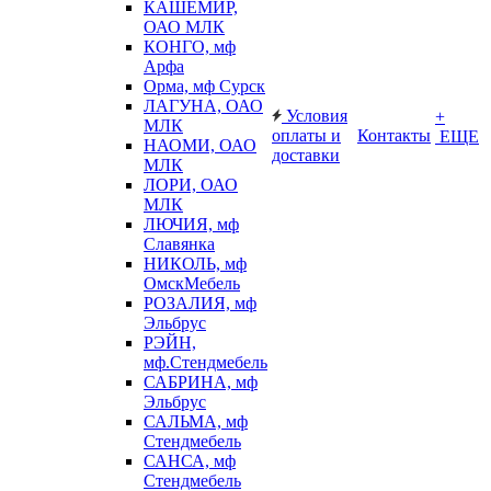
КАШЕМИР,
ОАО МЛК
КОНГО, мф
Арфа
Орма, мф Сурск
ЛАГУНА, ОАО
Условия
+
МЛК
оплаты и
Контакты
ЕЩЕ
НАОМИ, ОАО
доставки
МЛК
ЛОРИ, ОАО
МЛК
ЛЮЧИЯ, мф
Славянка
НИКОЛЬ, мф
ОмскМебель
РОЗАЛИЯ, мф
Эльбрус
РЭЙН,
мф.Стендмебель
САБРИНА, мф
Эльбрус
САЛЬМА, мф
Стендмебель
САНСА, мф
Стендмебель