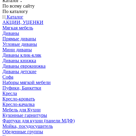
Каталог
По всему сайту
По каталогу
Каталог
АКЦИИ, УЦЕНКИ
Мягкая мебель
Диваны
Прямые диваны
Угловые диваны
Мини диваны
Диваны клик-кляк
Диваны книжка
Диваны еврокнижка
Диваны детские
Софа
Наборы мягкой мебели
Пуфики, Банкетки
Кресла
Кресло-кровать
Кресло-качалка
Мебель для Кухни
Кухонные гарнитуры
Фартуки для кухни (панели МДФ)
Мойка, посудосушитель
Обеденные группы