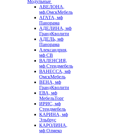
Модульные
АВЕЛОНА,
мф.ОмскМебель
АГАТА, мф
Панорама
АДЕЛИНА, мф
ГрандКволити
АДЕЛЬ, мф
Панорама
Александрия,
мф СВ
ВАЛЕНСИЯ,
мф Стендмебель
ВАНЕССА, мф
ОмскМебель
ВЕНА, мф
ГрандКволити
ЕВА, мф
МебельТорг
ИРИС, мф
Стендмебель
КАРИНА, мф
Эльбрус
КАРОЛИНА,
мф Олмеко