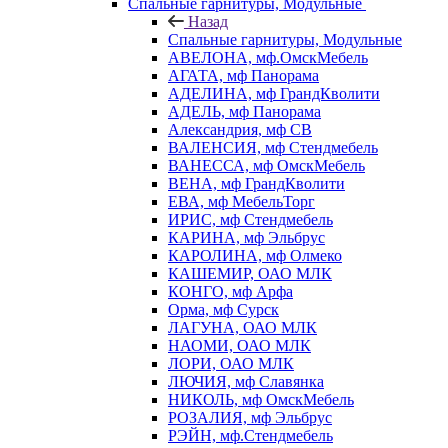
Спальные гарнитуры, Модульные
Назад
Спальные гарнитуры, Модульные
АВЕЛОНА, мф.ОмскМебель
АГАТА, мф Панорама
АДЕЛИНА, мф ГрандКволити
АДЕЛЬ, мф Панорама
Александрия, мф СВ
ВАЛЕНСИЯ, мф Стендмебель
ВАНЕССА, мф ОмскМебель
ВЕНА, мф ГрандКволити
ЕВА, мф МебельТорг
ИРИС, мф Стендмебель
КАРИНА, мф Эльбрус
КАРОЛИНА, мф Олмеко
КАШЕМИР, ОАО МЛК
КОНГО, мф Арфа
Орма, мф Сурск
ЛАГУНА, ОАО МЛК
НАОМИ, ОАО МЛК
ЛОРИ, ОАО МЛК
ЛЮЧИЯ, мф Славянка
НИКОЛЬ, мф ОмскМебель
РОЗАЛИЯ, мф Эльбрус
РЭЙН, мф.Стендмебель