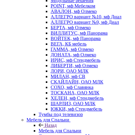
Модульные решения
POINT, мф Мебелком
АВАЛОН, мф Олмеко
АЛЛЕГРО вариант №10, мф Диал
АЛЛЕГРО вариант №9, мф Диал
БЕРТА, мф Олмеко
ВИЛЛИТУС, мф Панорама
ВОЙТЕК, мф Панорама
ВЕГА, КБ мебель
ГАММА, мф Олмеко
ДОНАТА, мф Олмеко
ИРИС, мф Стендмебель
ЛИБЕРТИ, мф Олмеко
ЛОРИ, ОАО МЛК
МИЛАН, мф СВ
СКАЙЛАЙН, ОАО МЛК
СОХО, мф Славянка
ТОСКАНА, ОАО МЛК
ХЕЛЕН, мф Стендмебель
ШАРЛИЗ, ОАО МЛК
ЮККИ, мф Стендмебель
Тумбы под телевизор
Мебель для Спальни
Назад
Мебель для Спальни