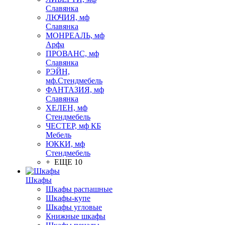
Славянка
ЛЮЧИЯ, мф
Славянка
МОНРЕАЛЬ, мф
Арфа
ПРОВАНС, мф
Славянка
РЭЙН,
мф.Стендмебель
ФАНТАЗИЯ, мф
Славянка
ХЕЛЕН, мф
Стендмебель
ЧЕСТЕР, мф КБ
Мебель
ЮККИ, мф
Стендмебель
+ ЕЩЕ 10
Шкафы
Шкафы распашные
Шкафы-купе
Шкафы угловые
Книжные шкафы