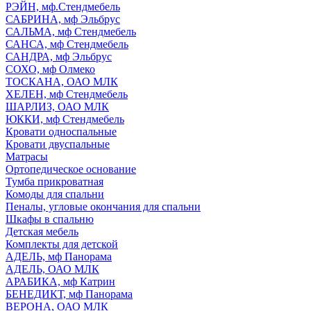
РЭЙН, мф.Стендмебель
САБРИНА, мф Эльбрус
САЛЬМА, мф Стендмебель
САНСА, мф Стендмебель
САНДРА, мф Эльбрус
СОХО, мф Олмеко
ТОСКАНА, ОАО МЛК
ХЕЛЕН, мф Стендмебель
ШАРЛИЗ, ОАО МЛК
ЮККИ, мф Стендмебель
Кровати односпальные
Кровати двуспальные
Матрасы
Ортопедическое основание
Тумба прикроватная
Комоды для спальни
Пеналы, угловые окончания для спальни
Шкафы в спальню
Детская мебель
Комплекты для детской
АДЕЛЬ, мф Панорама
АДЕЛЬ, ОАО МЛК
АРАБИКА, мф Катрин
БЕНЕДИКТ, мф Панорама
ВЕРОНА, ОАО МЛК