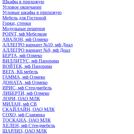
Шкафы в прихожую
Угловое окончание
Угловые шкафы в прихожую
Мебель для Гостиной
Горки, стенки
Модульные решения
POINT, мф Мебелком
АВАЛОН, мф Олмеко
АЛЛЕГРО вариант №10, мф Диал
АЛЛЕГРО вариант №9, мф Диал
БЕРТА, мф Олмеко
ВИЛЛИТУС, мф Панорама
ВОЙТЕК, мф Панорама
ВЕГА, КБ мебель
ГАММА, мф Олмеко
ДОНАТА, мф Олмеко
ИРИС, мф Стендмебель
ЛИБЕРТИ, мф Олмеко
ЛОРИ, ОАО МЛК
МИЛАН, мф СВ
СКАЙЛАЙН, ОАО МЛК
СОХО, мф Славянка
ТОСКАНА, ОАО МЛК
ХЕЛЕН, мф Стендмебель
ШАРЛИЗ, ОАО МЛК