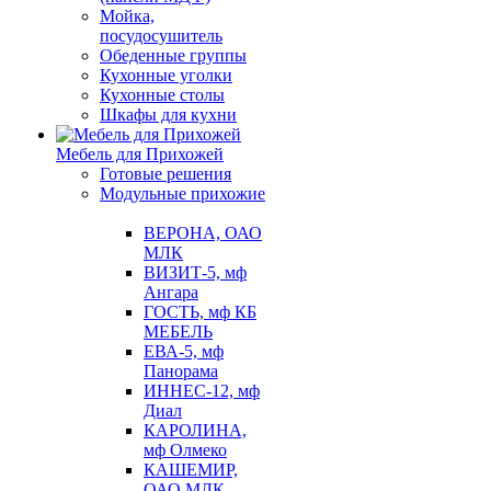
Мойка,
посудосушитель
Обеденные группы
Кухонные уголки
Кухонные столы
Шкафы для кухни
Мебель для Прихожей
Готовые решения
Модульные прихожие
ВЕРОНА, ОАО
МЛК
ВИЗИТ-5, мф
Ангара
ГОСТЬ, мф КБ
МЕБЕЛЬ
ЕВА-5, мф
Панорама
ИННЕС-12, мф
Диал
КАРОЛИНА,
мф Олмеко
КАШЕМИР,
ОАО МЛК