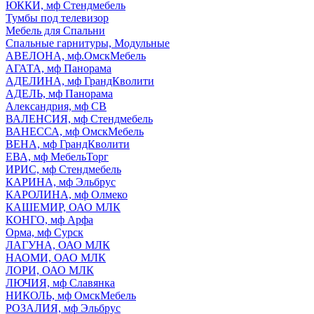
ЮККИ, мф Стендмебель
Тумбы под телевизор
Мебель для Спальни
Спальные гарнитуры, Модульные
АВЕЛОНА, мф.ОмскМебель
АГАТА, мф Панорама
АДЕЛИНА, мф ГрандКволити
АДЕЛЬ, мф Панорама
Александрия, мф СВ
ВАЛЕНСИЯ, мф Стендмебель
ВАНЕССА, мф ОмскМебель
ВЕНА, мф ГрандКволити
ЕВА, мф МебельТорг
ИРИС, мф Стендмебель
КАРИНА, мф Эльбрус
КАРОЛИНА, мф Олмеко
КАШЕМИР, ОАО МЛК
КОНГО, мф Арфа
Орма, мф Сурск
ЛАГУНА, ОАО МЛК
НАОМИ, ОАО МЛК
ЛОРИ, ОАО МЛК
ЛЮЧИЯ, мф Славянка
НИКОЛЬ, мф ОмскМебель
РОЗАЛИЯ, мф Эльбрус