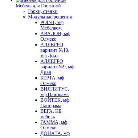
Мебель для Гостиной
Горки, стенки
Модульные решения
POINT, мф
Мебелком
АВАЛОН, мф
Олмеко
АЛЛЕГРО
вариант №10,
мф Диал
АЛЛЕГРО
вариант №9, мф
Диал
БЕРТА, мф
Олмеко
ВИЛЛИТУС,
мф Панорама
ВОЙТЕК, мф
Панорама
ВЕГА, КБ
мебель
ГАММА, мф
Олмеко
ДОНАТА, мф