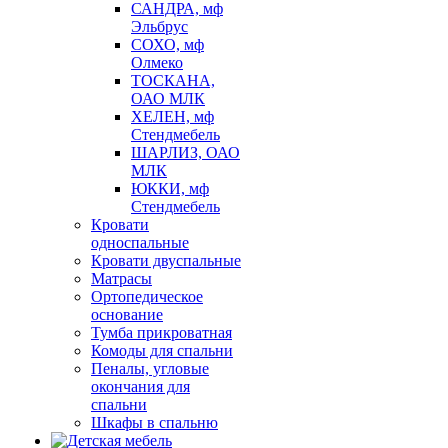
САНДРА, мф
Эльбрус
СОХО, мф
Олмеко
ТОСКАНА,
ОАО МЛК
ХЕЛЕН, мф
Стендмебель
ШАРЛИЗ, ОАО
МЛК
ЮККИ, мф
Стендмебель
Кровати
односпальные
Кровати двуспальные
Матрасы
Ортопедическое
основание
Тумба прикроватная
Комоды для спальни
Пеналы, угловые
окончания для
спальни
Шкафы в спальню