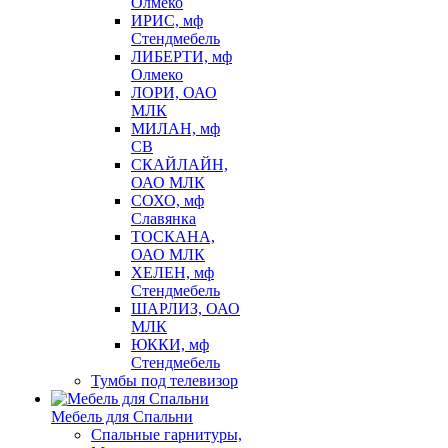
Олмеко
ИРИС, мф
Стендмебель
ЛИБЕРТИ, мф
Олмеко
ЛОРИ, ОАО
МЛК
МИЛАН, мф
СВ
СКАЙЛАЙН,
ОАО МЛК
СОХО, мф
Славянка
ТОСКАНА,
ОАО МЛК
ХЕЛЕН, мф
Стендмебель
ШАРЛИЗ, ОАО
МЛК
ЮККИ, мф
Стендмебель
Тумбы под телевизор
Мебель для Спальни
Спальные гарнитуры,