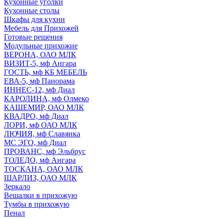
Кухонные уголки
Кухонные столы
Шкафы для кухни
Мебель для Прихожей
Готовые решения
Модульные прихожие
ВЕРОНА, ОАО МЛК
ВИЗИТ-5, мф Ангара
ГОСТЬ, мф КБ МЕБЕЛЬ
ЕВА-5, мф Панорама
ИННЕС-12, мф Диал
КАРОЛИНА, мф Олмеко
КАШЕМИР, ОАО МЛК
КВАДРО, мф Диал
ЛОРИ, мф ОАО МЛК
ЛЮЧИЯ, мф Славянка
МС ЭГО, мф Диал
ПРОВАНС, мф Эльбрус
ТОЛЕДО, мф Ангара
ТОСКАНА, ОАО МЛК
ШАРЛИЗ, ОАО МЛК
Зеркало
Вешалки в прихожую
Тумбы в прихожую
Пенал