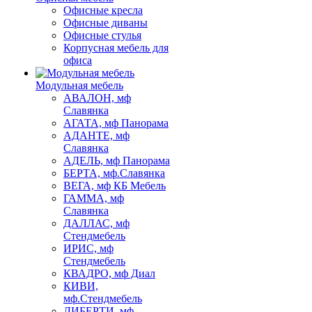
Офисные кресла
Офисные диваны
Офисные стулья
Корпусная мебель для
офиса
Модульная мебель
АВАЛОН, мф
Славянка
АГАТА, мф Панорама
АДАНТЕ, мф
Славянка
АДЕЛЬ, мф Панорама
БЕРТА, мф.Славянка
ВЕГА, мф КБ Мебель
ГАММА, мф
Славянка
ДАЛЛАС, мф
Стендмебель
ИРИС, мф
Стендмебель
КВАДРО, мф Диал
КИВИ,
мф.Стендмебель
ЛИБЕРТИ, мф