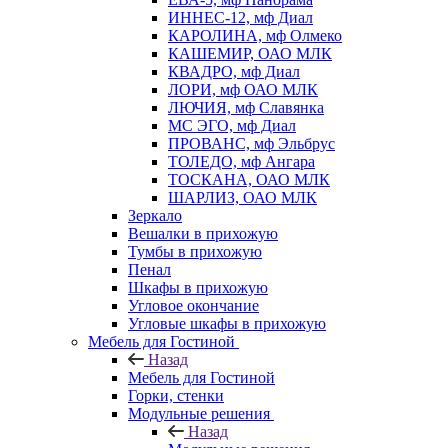
ИННЕС-12, мф Диал
КАРОЛИНА, мф Олмеко
КАШЕМИР, ОАО МЛК
КВАДРО, мф Диал
ЛОРИ, мф ОАО МЛК
ЛЮЧИЯ, мф Славянка
МС ЭГО, мф Диал
ПРОВАНС, мф Эльбрус
ТОЛЕДО, мф Ангара
ТОСКАНА, ОАО МЛК
ШАРЛИЗ, ОАО МЛК
Зеркало
Вешалки в прихожую
Тумбы в прихожую
Пенал
Шкафы в прихожую
Угловое окончание
Угловые шкафы в прихожую
Мебель для Гостиной
Назад
Мебель для Гостиной
Горки, стенки
Модульные решения
Назад