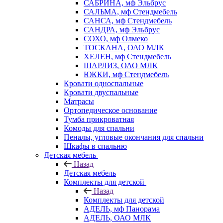
САБРИНА, мф Эльбрус
САЛЬМА, мф Стендмебель
САНСА, мф Стендмебель
САНДРА, мф Эльбрус
СОХО, мф Олмеко
ТОСКАНА, ОАО МЛК
ХЕЛЕН, мф Стендмебель
ШАРЛИЗ, ОАО МЛК
ЮККИ, мф Стендмебель
Кровати односпальные
Кровати двуспальные
Матрасы
Ортопедическое основание
Тумба прикроватная
Комоды для спальни
Пеналы, угловые окончания для спальни
Шкафы в спальню
Детская мебель
Назад
Детская мебель
Комплекты для детской
Назад
Комплекты для детской
АДЕЛЬ, мф Панорама
АДЕЛЬ, ОАО МЛК