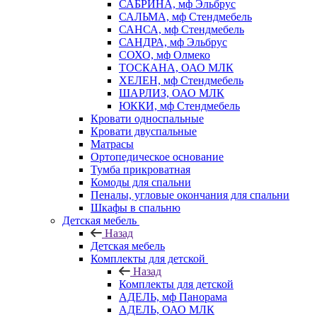
САБРИНА, мф Эльбрус
САЛЬМА, мф Стендмебель
САНСА, мф Стендмебель
САНДРА, мф Эльбрус
СОХО, мф Олмеко
ТОСКАНА, ОАО МЛК
ХЕЛЕН, мф Стендмебель
ШАРЛИЗ, ОАО МЛК
ЮККИ, мф Стендмебель
Кровати односпальные
Кровати двуспальные
Матрасы
Ортопедическое основание
Тумба прикроватная
Комоды для спальни
Пеналы, угловые окончания для спальни
Шкафы в спальню
Детская мебель
Назад
Детская мебель
Комплекты для детской
Назад
Комплекты для детской
АДЕЛЬ, мф Панорама
АДЕЛЬ, ОАО МЛК