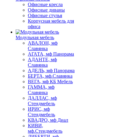
Офисные кресла
Офисные диваны
Офисные стулья
Корпусная мебель для
офиса
Модульная мебель
АВАЛОН, мф
Славянка
АГАТА, мф Панорама
АДАНТЕ, мф
Славянка
АДЕЛЬ, мф Панорама
БЕРТА, мф.Славянка
ВЕГА, мф КБ Мебель
ГАММА, мф
Славянка
ДАЛЛАС, мф
Стендмебель
ИРИС, мф
Стендмебель
КВАДРО, мф Диал
КИВИ,
мф.Стендмебель
ЛИБЕРТИ, мф