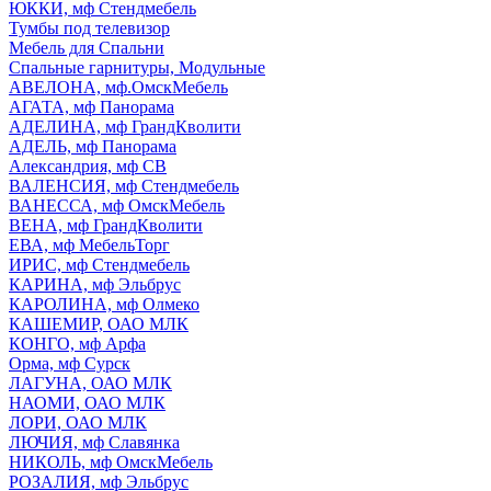
ЮККИ, мф Стендмебель
Тумбы под телевизор
Мебель для Спальни
Спальные гарнитуры, Модульные
АВЕЛОНА, мф.ОмскМебель
АГАТА, мф Панорама
АДЕЛИНА, мф ГрандКволити
АДЕЛЬ, мф Панорама
Александрия, мф СВ
ВАЛЕНСИЯ, мф Стендмебель
ВАНЕССА, мф ОмскМебель
ВЕНА, мф ГрандКволити
ЕВА, мф МебельТорг
ИРИС, мф Стендмебель
КАРИНА, мф Эльбрус
КАРОЛИНА, мф Олмеко
КАШЕМИР, ОАО МЛК
КОНГО, мф Арфа
Орма, мф Сурск
ЛАГУНА, ОАО МЛК
НАОМИ, ОАО МЛК
ЛОРИ, ОАО МЛК
ЛЮЧИЯ, мф Славянка
НИКОЛЬ, мф ОмскМебель
РОЗАЛИЯ, мф Эльбрус