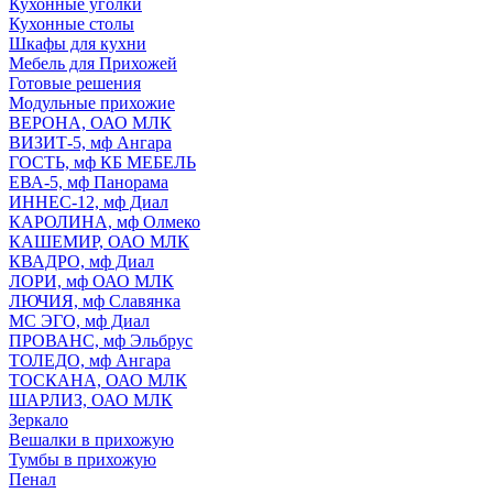
Кухонные уголки
Кухонные столы
Шкафы для кухни
Мебель для Прихожей
Готовые решения
Модульные прихожие
ВЕРОНА, ОАО МЛК
ВИЗИТ-5, мф Ангара
ГОСТЬ, мф КБ МЕБЕЛЬ
ЕВА-5, мф Панорама
ИННЕС-12, мф Диал
КАРОЛИНА, мф Олмеко
КАШЕМИР, ОАО МЛК
КВАДРО, мф Диал
ЛОРИ, мф ОАО МЛК
ЛЮЧИЯ, мф Славянка
МС ЭГО, мф Диал
ПРОВАНС, мф Эльбрус
ТОЛЕДО, мф Ангара
ТОСКАНА, ОАО МЛК
ШАРЛИЗ, ОАО МЛК
Зеркало
Вешалки в прихожую
Тумбы в прихожую
Пенал