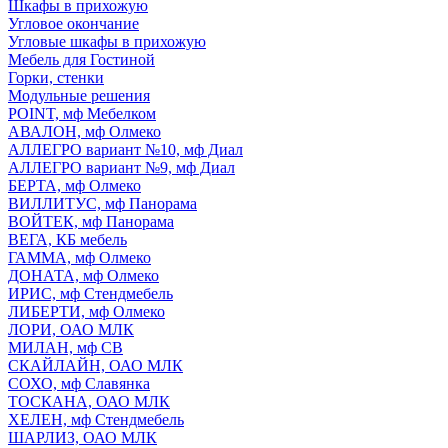
Шкафы в прихожую
Угловое окончание
Угловые шкафы в прихожую
Мебель для Гостиной
Горки, стенки
Модульные решения
POINT, мф Мебелком
АВАЛОН, мф Олмеко
АЛЛЕГРО вариант №10, мф Диал
АЛЛЕГРО вариант №9, мф Диал
БЕРТА, мф Олмеко
ВИЛЛИТУС, мф Панорама
ВОЙТЕК, мф Панорама
ВЕГА, КБ мебель
ГАММА, мф Олмеко
ДОНАТА, мф Олмеко
ИРИС, мф Стендмебель
ЛИБЕРТИ, мф Олмеко
ЛОРИ, ОАО МЛК
МИЛАН, мф СВ
СКАЙЛАЙН, ОАО МЛК
СОХО, мф Славянка
ТОСКАНА, ОАО МЛК
ХЕЛЕН, мф Стендмебель
ШАРЛИЗ, ОАО МЛК