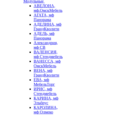
Модульные
АВЕЛОНА,
мф.ОмскМебель
АГАТА, мф
Панорама
АДЕЛИНА, мф
ГрандКволити
АДЕЛЬ, мф
Панорама
Александрия,
мф СВ
ВАЛЕНСИЯ,
мф Стендмебель
ВАНЕССА, мф
ОмскМебель
ВЕНА, мф
ГрандКволити
ЕВА, мф
МебельТорг
ИРИС, мф
Стендмебель
КАРИНА, мф
Эльбрус
КАРОЛИНА,
мф Олмеко