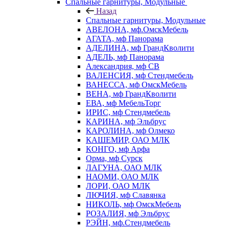
Спальные гарнитуры, Модульные
Назад
Спальные гарнитуры, Модульные
АВЕЛОНА, мф.ОмскМебель
АГАТА, мф Панорама
АДЕЛИНА, мф ГрандКволити
АДЕЛЬ, мф Панорама
Александрия, мф СВ
ВАЛЕНСИЯ, мф Стендмебель
ВАНЕССА, мф ОмскМебель
ВЕНА, мф ГрандКволити
ЕВА, мф МебельТорг
ИРИС, мф Стендмебель
КАРИНА, мф Эльбрус
КАРОЛИНА, мф Олмеко
КАШЕМИР, ОАО МЛК
КОНГО, мф Арфа
Орма, мф Сурск
ЛАГУНА, ОАО МЛК
НАОМИ, ОАО МЛК
ЛОРИ, ОАО МЛК
ЛЮЧИЯ, мф Славянка
НИКОЛЬ, мф ОмскМебель
РОЗАЛИЯ, мф Эльбрус
РЭЙН, мф.Стендмебель