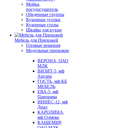
Мойка,
посудосушитель
Обеденные группы
Кухонные уголки
Кухонные столы
Шкафы для кухни
Мебель для Прихожей
Готовые решения
Модульные прихожие
ВЕРОНА, ОАО
МЛК
ВИЗИТ-5, мф
Ангара
ГОСТЬ, мф КБ
МЕБЕЛЬ
ЕВА-5, мф
Панорама
ИННЕС-12, мф
Диал
КАРОЛИНА,
мф Олмеко
КАШЕМИР,
ОАО МЛК