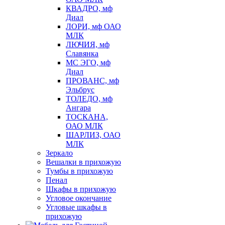
КВАДРО, мф
Диал
ЛОРИ, мф ОАО
МЛК
ЛЮЧИЯ, мф
Славянка
МС ЭГО, мф
Диал
ПРОВАНС, мф
Эльбрус
ТОЛЕДО, мф
Ангара
ТОСКАНА,
ОАО МЛК
ШАРЛИЗ, ОАО
МЛК
Зеркало
Вешалки в прихожую
Тумбы в прихожую
Пенал
Шкафы в прихожую
Угловое окончание
Угловые шкафы в
прихожую