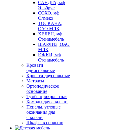
САНДРА, мф
Эльбрус
СОХО, мф
Олмеко
ТОСКАНА,
ОАО МЛК
ХЕЛЕН, мф
Стендмебель
ШАРЛИЗ, ОАО
МЛК
ЮККИ, мф
Стендмебель
Кровати
односпальные
Кровати двуспальные
Матрасы
Ортопедическое
основание
Тумба прикроватная
Комоды для спальни
Пеналы, угловые
окончания для
спальни
Шкафы в спальню