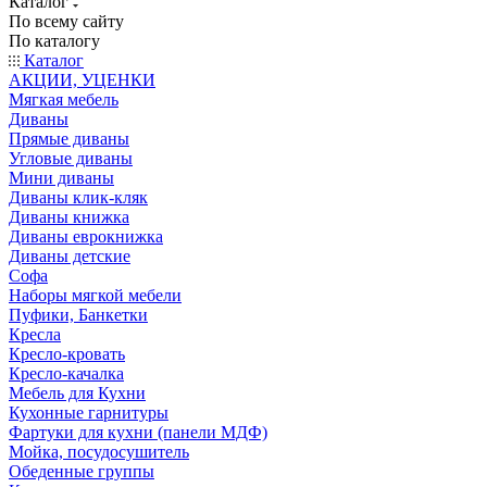
Каталог
По всему сайту
По каталогу
Каталог
АКЦИИ, УЦЕНКИ
Мягкая мебель
Диваны
Прямые диваны
Угловые диваны
Мини диваны
Диваны клик-кляк
Диваны книжка
Диваны еврокнижка
Диваны детские
Софа
Наборы мягкой мебели
Пуфики, Банкетки
Кресла
Кресло-кровать
Кресло-качалка
Мебель для Кухни
Кухонные гарнитуры
Фартуки для кухни (панели МДФ)
Мойка, посудосушитель
Обеденные группы