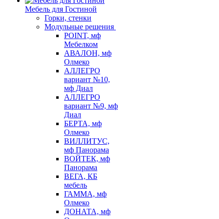
Мебель для Гостиной
Горки, стенки
Модульные решения
POINT, мф
Мебелком
АВАЛОН, мф
Олмеко
АЛЛЕГРО
вариант №10,
мф Диал
АЛЛЕГРО
вариант №9, мф
Диал
БЕРТА, мф
Олмеко
ВИЛЛИТУС,
мф Панорама
ВОЙТЕК, мф
Панорама
ВЕГА, КБ
мебель
ГАММА, мф
Олмеко
ДОНАТА, мф