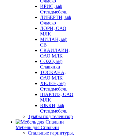
Олмеко
ИРИС, мф
Стендмебель
ЛИБЕРТИ, мф
Олмеко
ЛОРИ, ОАО
МЛК
МИЛАН, мф
СВ
СКАЙЛАЙН,
ОАО МЛК
СОХО, мф
Славянка
ТОСКАНА,
ОАО МЛК
ХЕЛЕН, мф
Стендмебель
ШАРЛИЗ, ОАО
МЛК
ЮККИ, мф
Стендмебель
Тумбы под телевизор
Мебель для Спальни
Спальные гарнитуры,