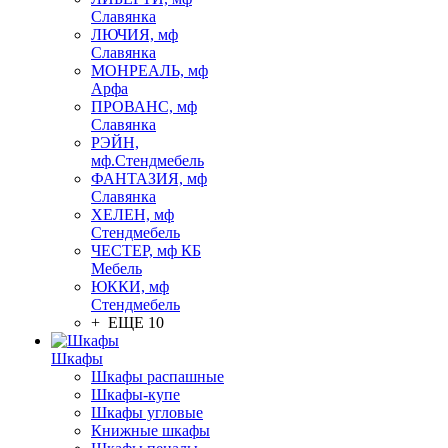
Славянка
ЛЮЧИЯ, мф
Славянка
МОНРЕАЛЬ, мф
Арфа
ПРОВАНС, мф
Славянка
РЭЙН,
мф.Стендмебель
ФАНТАЗИЯ, мф
Славянка
ХЕЛЕН, мф
Стендмебель
ЧЕСТЕР, мф КБ
Мебель
ЮККИ, мф
Стендмебель
+ ЕЩЕ 10
Шкафы
Шкафы распашные
Шкафы-купе
Шкафы угловые
Книжные шкафы