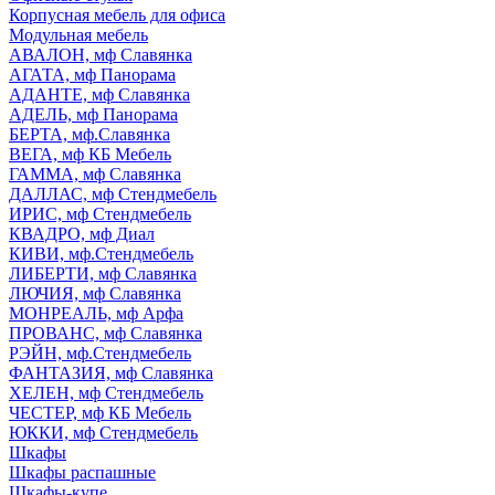
Корпусная мебель для офиса
Модульная мебель
АВАЛОН, мф Славянка
АГАТА, мф Панорама
АДАНТЕ, мф Славянка
АДЕЛЬ, мф Панорама
БЕРТА, мф.Славянка
ВЕГА, мф КБ Мебель
ГАММА, мф Славянка
ДАЛЛАС, мф Стендмебель
ИРИС, мф Стендмебель
КВАДРО, мф Диал
КИВИ, мф.Стендмебель
ЛИБЕРТИ, мф Славянка
ЛЮЧИЯ, мф Славянка
МОНРЕАЛЬ, мф Арфа
ПРОВАНС, мф Славянка
РЭЙН, мф.Стендмебель
ФАНТАЗИЯ, мф Славянка
ХЕЛЕН, мф Стендмебель
ЧЕСТЕР, мф КБ Мебель
ЮККИ, мф Стендмебель
Шкафы
Шкафы распашные
Шкафы-купе