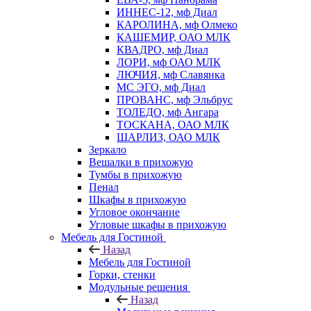
ИННЕС-12, мф Диал
КАРОЛИНА, мф Олмеко
КАШЕМИР, ОАО МЛК
КВАДРО, мф Диал
ЛОРИ, мф ОАО МЛК
ЛЮЧИЯ, мф Славянка
МС ЭГО, мф Диал
ПРОВАНС, мф Эльбрус
ТОЛЕДО, мф Ангара
ТОСКАНА, ОАО МЛК
ШАРЛИЗ, ОАО МЛК
Зеркало
Вешалки в прихожую
Тумбы в прихожую
Пенал
Шкафы в прихожую
Угловое окончание
Угловые шкафы в прихожую
Мебель для Гостиной
Назад
Мебель для Гостиной
Горки, стенки
Модульные решения
Назад