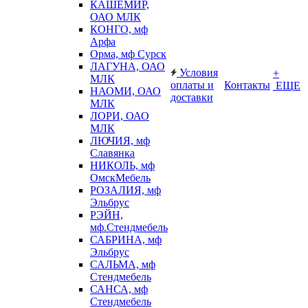
КАШЕМИР,
ОАО МЛК
КОНГО, мф
Арфа
Орма, мф Сурск
ЛАГУНА, ОАО
Условия
+
МЛК
оплаты и
Контакты
ЕЩЕ
НАОМИ, ОАО
доставки
МЛК
ЛОРИ, ОАО
МЛК
ЛЮЧИЯ, мф
Славянка
НИКОЛЬ, мф
ОмскМебель
РОЗАЛИЯ, мф
Эльбрус
РЭЙН,
мф.Стендмебель
САБРИНА, мф
Эльбрус
САЛЬМА, мф
Стендмебель
САНСА, мф
Стендмебель