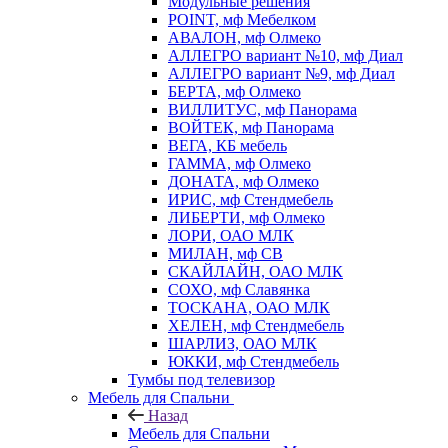
Модульные решения
POINT, мф Мебелком
АВАЛОН, мф Олмеко
АЛЛЕГРО вариант №10, мф Диал
АЛЛЕГРО вариант №9, мф Диал
БЕРТА, мф Олмеко
ВИЛЛИТУС, мф Панорама
ВОЙТЕК, мф Панорама
ВЕГА, КБ мебель
ГАММА, мф Олмеко
ДОНАТА, мф Олмеко
ИРИС, мф Стендмебель
ЛИБЕРТИ, мф Олмеко
ЛОРИ, ОАО МЛК
МИЛАН, мф СВ
СКАЙЛАЙН, ОАО МЛК
СОХО, мф Славянка
ТОСКАНА, ОАО МЛК
ХЕЛЕН, мф Стендмебель
ШАРЛИЗ, ОАО МЛК
ЮККИ, мф Стендмебель
Тумбы под телевизор
Мебель для Спальни
Назад
Мебель для Спальни