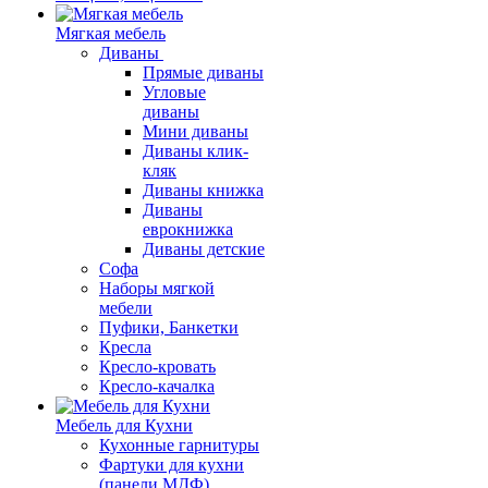
Мягкая мебель
Диваны
Прямые диваны
Угловые
диваны
Мини диваны
Диваны клик-
кляк
Диваны книжка
Диваны
еврокнижка
Диваны детские
Софа
Наборы мягкой
мебели
Пуфики, Банкетки
Кресла
Кресло-кровать
Кресло-качалка
Мебель для Кухни
Кухонные гарнитуры
Фартуки для кухни
(панели МДФ)