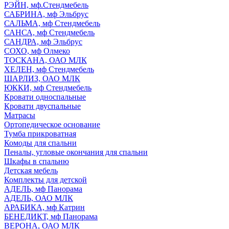
РЭЙН, мф.Стендмебель
САБРИНА, мф Эльбрус
САЛЬМА, мф Стендмебель
САНСА, мф Стендмебель
САНДРА, мф Эльбрус
СОХО, мф Олмеко
ТОСКАНА, ОАО МЛК
ХЕЛЕН, мф Стендмебель
ШАРЛИЗ, ОАО МЛК
ЮККИ, мф Стендмебель
Кровати односпальные
Кровати двуспальные
Матрасы
Ортопедическое основание
Тумба прикроватная
Комоды для спальни
Пеналы, угловые окончания для спальни
Шкафы в спальню
Детская мебель
Комплекты для детской
АДЕЛЬ, мф Панорама
АДЕЛЬ, ОАО МЛК
АРАБИКА, мф Катрин
БЕНЕДИКТ, мф Панорама
ВЕРОНА, ОАО МЛК