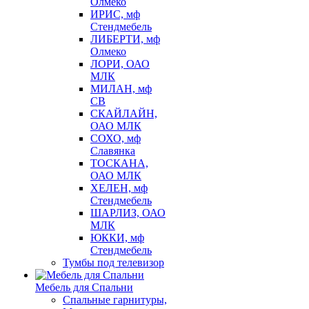
Олмеко
ИРИС, мф
Стендмебель
ЛИБЕРТИ, мф
Олмеко
ЛОРИ, ОАО
МЛК
МИЛАН, мф
СВ
СКАЙЛАЙН,
ОАО МЛК
СОХО, мф
Славянка
ТОСКАНА,
ОАО МЛК
ХЕЛЕН, мф
Стендмебель
ШАРЛИЗ, ОАО
МЛК
ЮККИ, мф
Стендмебель
Тумбы под телевизор
Мебель для Спальни
Спальные гарнитуры,