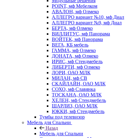
Модульные решения
POINT, мф Мебелком
АВАЛОН, мф Олмеко
АЛЛЕГРО вариант №10, мф Диал
АЛЛЕГРО вариант №9, мф Диал
БЕРТА, мф Олмеко
ВИЛЛИТУС, мф Панорама
ВОЙТЕК, мф Панорама
ВЕГА, КБ мебель
ГАММА, мф Олмеко
ДОНАТА, мф Олмеко
ИРИС, мф Стендмебель
ЛИБЕРТИ, мф Олмеко
ЛОРИ, ОАО МЛК
МИЛАН, мф СВ
СКАЙЛАЙН, ОАО МЛК
СОХО, мф Славянка
ТОСКАНА, ОАО МЛК
ХЕЛЕН, мф Стендмебель
ШАРЛИЗ, ОАО МЛК
ЮККИ, мф Стендмебель
Тумбы под телевизор
Мебель для Спальни
Назад
Мебель для Спальни