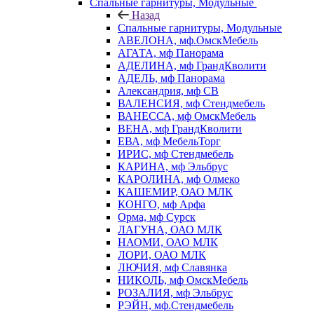
Спальные гарнитуры, Модульные
Назад
Спальные гарнитуры, Модульные
АВЕЛОНА, мф.ОмскМебель
АГАТА, мф Панорама
АДЕЛИНА, мф ГрандКволити
АДЕЛЬ, мф Панорама
Александрия, мф СВ
ВАЛЕНСИЯ, мф Стендмебель
ВАНЕССА, мф ОмскМебель
ВЕНА, мф ГрандКволити
ЕВА, мф МебельТорг
ИРИС, мф Стендмебель
КАРИНА, мф Эльбрус
КАРОЛИНА, мф Олмеко
КАШЕМИР, ОАО МЛК
КОНГО, мф Арфа
Орма, мф Сурск
ЛАГУНА, ОАО МЛК
НАОМИ, ОАО МЛК
ЛОРИ, ОАО МЛК
ЛЮЧИЯ, мф Славянка
НИКОЛЬ, мф ОмскМебель
РОЗАЛИЯ, мф Эльбрус
РЭЙН, мф.Стендмебель