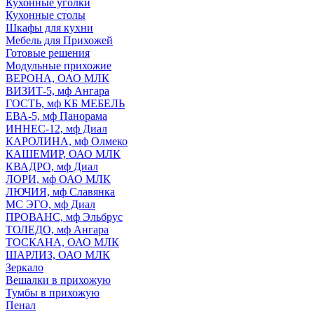
Кухонные уголки
Кухонные столы
Шкафы для кухни
Мебель для Прихожей
Готовые решения
Модульные прихожие
ВЕРОНА, ОАО МЛК
ВИЗИТ-5, мф Ангара
ГОСТЬ, мф КБ МЕБЕЛЬ
ЕВА-5, мф Панорама
ИННЕС-12, мф Диал
КАРОЛИНА, мф Олмеко
КАШЕМИР, ОАО МЛК
КВАДРО, мф Диал
ЛОРИ, мф ОАО МЛК
ЛЮЧИЯ, мф Славянка
МС ЭГО, мф Диал
ПРОВАНС, мф Эльбрус
ТОЛЕДО, мф Ангара
ТОСКАНА, ОАО МЛК
ШАРЛИЗ, ОАО МЛК
Зеркало
Вешалки в прихожую
Тумбы в прихожую
Пенал