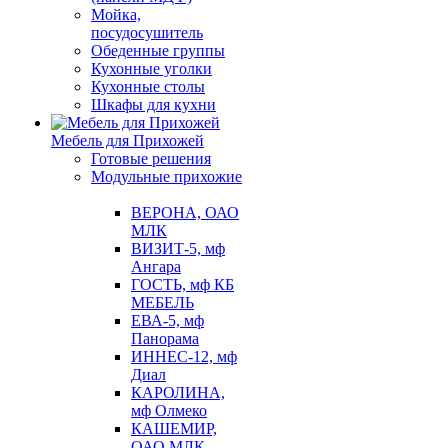
Мойка,
посудосушитель
Обеденные группы
Кухонные уголки
Кухонные столы
Шкафы для кухни
Мебель для Прихожей
Готовые решения
Модульные прихожие
ВЕРОНА, ОАО
МЛК
ВИЗИТ-5, мф
Ангара
ГОСТЬ, мф КБ
МЕБЕЛЬ
ЕВА-5, мф
Панорама
ИННЕС-12, мф
Диал
КАРОЛИНА,
мф Олмеко
КАШЕМИР,
ОАО МЛК