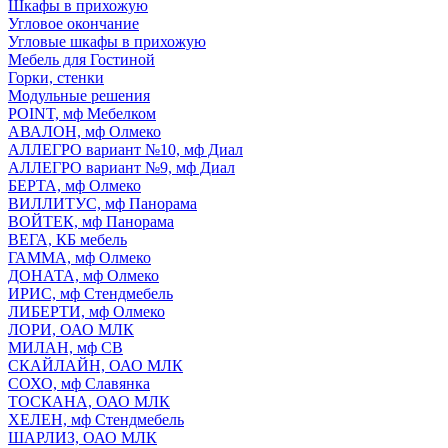
Шкафы в прихожую
Угловое окончание
Угловые шкафы в прихожую
Мебель для Гостиной
Горки, стенки
Модульные решения
POINT, мф Мебелком
АВАЛОН, мф Олмеко
АЛЛЕГРО вариант №10, мф Диал
АЛЛЕГРО вариант №9, мф Диал
БЕРТА, мф Олмеко
ВИЛЛИТУС, мф Панорама
ВОЙТЕК, мф Панорама
ВЕГА, КБ мебель
ГАММА, мф Олмеко
ДОНАТА, мф Олмеко
ИРИС, мф Стендмебель
ЛИБЕРТИ, мф Олмеко
ЛОРИ, ОАО МЛК
МИЛАН, мф СВ
СКАЙЛАЙН, ОАО МЛК
СОХО, мф Славянка
ТОСКАНА, ОАО МЛК
ХЕЛЕН, мф Стендмебель
ШАРЛИЗ, ОАО МЛК