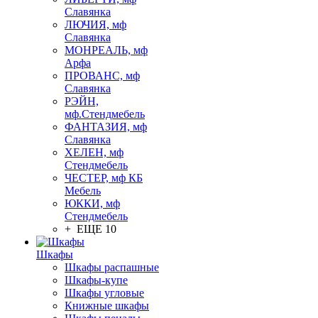
Славянка
ЛЮЧИЯ, мф
Славянка
МОНРЕАЛЬ, мф
Арфа
ПРОВАНС, мф
Славянка
РЭЙН,
мф.Стендмебель
ФАНТАЗИЯ, мф
Славянка
ХЕЛЕН, мф
Стендмебель
ЧЕСТЕР, мф КБ
Мебель
ЮККИ, мф
Стендмебель
+ ЕЩЕ 10
Шкафы
Шкафы распашные
Шкафы-купе
Шкафы угловые
Книжные шкафы