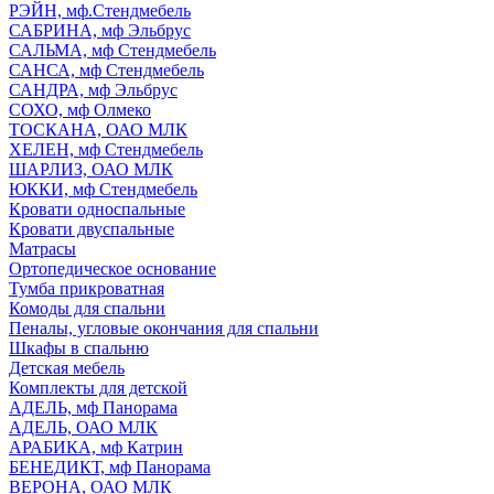
РЭЙН, мф.Стендмебель
САБРИНА, мф Эльбрус
САЛЬМА, мф Стендмебель
САНСА, мф Стендмебель
САНДРА, мф Эльбрус
СОХО, мф Олмеко
ТОСКАНА, ОАО МЛК
ХЕЛЕН, мф Стендмебель
ШАРЛИЗ, ОАО МЛК
ЮККИ, мф Стендмебель
Кровати односпальные
Кровати двуспальные
Матрасы
Ортопедическое основание
Тумба прикроватная
Комоды для спальни
Пеналы, угловые окончания для спальни
Шкафы в спальню
Детская мебель
Комплекты для детской
АДЕЛЬ, мф Панорама
АДЕЛЬ, ОАО МЛК
АРАБИКА, мф Катрин
БЕНЕДИКТ, мф Панорама
ВЕРОНА, ОАО МЛК