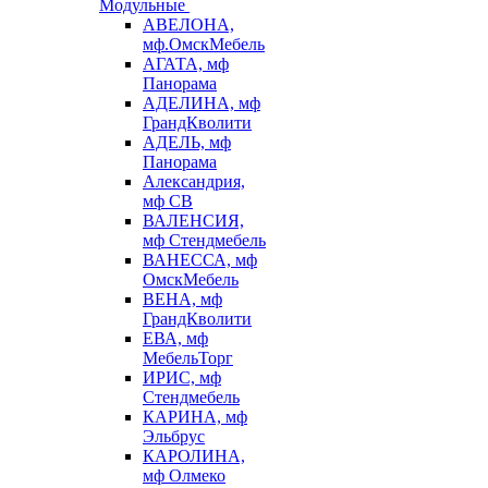
Модульные
АВЕЛОНА,
мф.ОмскМебель
АГАТА, мф
Панорама
АДЕЛИНА, мф
ГрандКволити
АДЕЛЬ, мф
Панорама
Александрия,
мф СВ
ВАЛЕНСИЯ,
мф Стендмебель
ВАНЕССА, мф
ОмскМебель
ВЕНА, мф
ГрандКволити
ЕВА, мф
МебельТорг
ИРИС, мф
Стендмебель
КАРИНА, мф
Эльбрус
КАРОЛИНА,
мф Олмеко