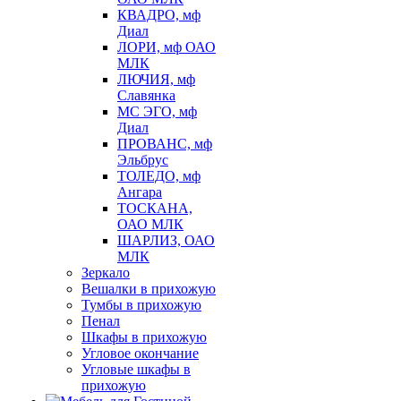
КВАДРО, мф
Диал
ЛОРИ, мф ОАО
МЛК
ЛЮЧИЯ, мф
Славянка
МС ЭГО, мф
Диал
ПРОВАНС, мф
Эльбрус
ТОЛЕДО, мф
Ангара
ТОСКАНА,
ОАО МЛК
ШАРЛИЗ, ОАО
МЛК
Зеркало
Вешалки в прихожую
Тумбы в прихожую
Пенал
Шкафы в прихожую
Угловое окончание
Угловые шкафы в
прихожую