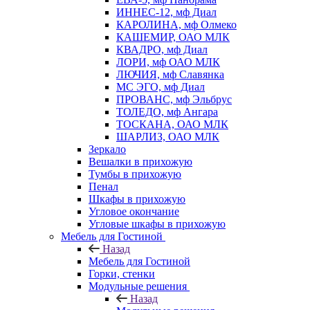
ИННЕС-12, мф Диал
КАРОЛИНА, мф Олмеко
КАШЕМИР, ОАО МЛК
КВАДРО, мф Диал
ЛОРИ, мф ОАО МЛК
ЛЮЧИЯ, мф Славянка
МС ЭГО, мф Диал
ПРОВАНС, мф Эльбрус
ТОЛЕДО, мф Ангара
ТОСКАНА, ОАО МЛК
ШАРЛИЗ, ОАО МЛК
Зеркало
Вешалки в прихожую
Тумбы в прихожую
Пенал
Шкафы в прихожую
Угловое окончание
Угловые шкафы в прихожую
Мебель для Гостиной
Назад
Мебель для Гостиной
Горки, стенки
Модульные решения
Назад