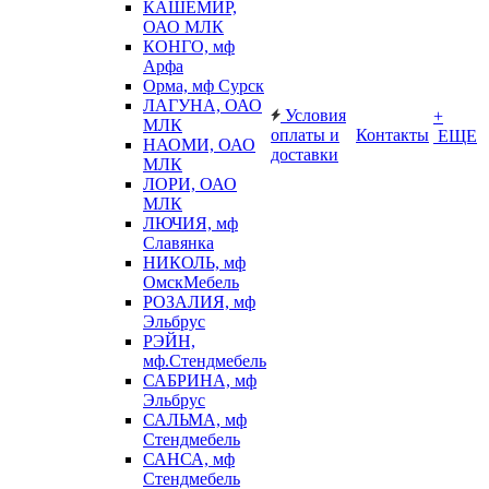
КАШЕМИР,
ОАО МЛК
КОНГО, мф
Арфа
Орма, мф Сурск
ЛАГУНА, ОАО
Условия
+
МЛК
оплаты и
Контакты
ЕЩЕ
НАОМИ, ОАО
доставки
МЛК
ЛОРИ, ОАО
МЛК
ЛЮЧИЯ, мф
Славянка
НИКОЛЬ, мф
ОмскМебель
РОЗАЛИЯ, мф
Эльбрус
РЭЙН,
мф.Стендмебель
САБРИНА, мф
Эльбрус
САЛЬМА, мф
Стендмебель
САНСА, мф
Стендмебель