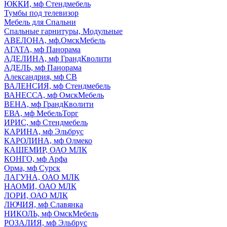
ЮККИ, мф Стендмебель
Тумбы под телевизор
Мебель для Спальни
Спальные гарнитуры, Модульные
АВЕЛОНА, мф.ОмскМебель
АГАТА, мф Панорама
АДЕЛИНА, мф ГрандКволити
АДЕЛЬ, мф Панорама
Александрия, мф СВ
ВАЛЕНСИЯ, мф Стендмебель
ВАНЕССА, мф ОмскМебель
ВЕНА, мф ГрандКволити
ЕВА, мф МебельТорг
ИРИС, мф Стендмебель
КАРИНА, мф Эльбрус
КАРОЛИНА, мф Олмеко
КАШЕМИР, ОАО МЛК
КОНГО, мф Арфа
Орма, мф Сурск
ЛАГУНА, ОАО МЛК
НАОМИ, ОАО МЛК
ЛОРИ, ОАО МЛК
ЛЮЧИЯ, мф Славянка
НИКОЛЬ, мф ОмскМебель
РОЗАЛИЯ, мф Эльбрус