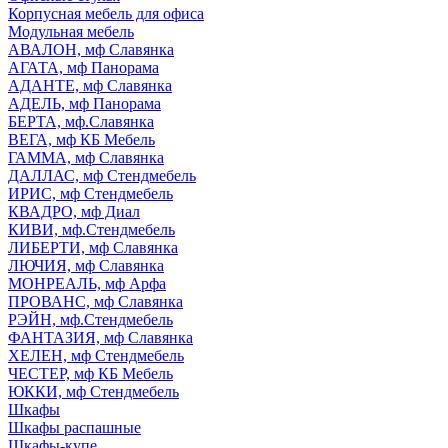
Корпусная мебель для офиса
Модульная мебель
АВАЛОН, мф Славянка
АГАТА, мф Панорама
АДАНТЕ, мф Славянка
АДЕЛЬ, мф Панорама
БЕРТА, мф.Славянка
ВЕГА, мф КБ Мебель
ГАММА, мф Славянка
ДАЛЛАС, мф Стендмебель
ИРИС, мф Стендмебель
КВАДРО, мф Диал
КИВИ, мф.Стендмебель
ЛИБЕРТИ, мф Славянка
ЛЮЧИЯ, мф Славянка
МОНРЕАЛЬ, мф Арфа
ПРОВАНС, мф Славянка
РЭЙН, мф.Стендмебель
ФАНТАЗИЯ, мф Славянка
ХЕЛЕН, мф Стендмебель
ЧЕСТЕР, мф КБ Мебель
ЮККИ, мф Стендмебель
Шкафы
Шкафы распашные
Шкафы-купе