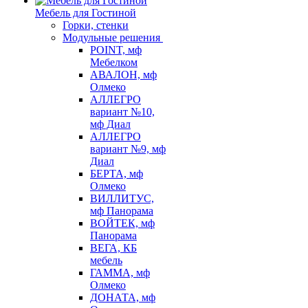
Мебель для Гостиной
Горки, стенки
Модульные решения
POINT, мф
Мебелком
АВАЛОН, мф
Олмеко
АЛЛЕГРО
вариант №10,
мф Диал
АЛЛЕГРО
вариант №9, мф
Диал
БЕРТА, мф
Олмеко
ВИЛЛИТУС,
мф Панорама
ВОЙТЕК, мф
Панорама
ВЕГА, КБ
мебель
ГАММА, мф
Олмеко
ДОНАТА, мф