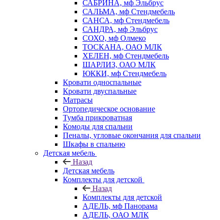
САБРИНА, мф Эльбрус
САЛЬМА, мф Стендмебель
САНСА, мф Стендмебель
САНДРА, мф Эльбрус
СОХО, мф Олмеко
ТОСКАНА, ОАО МЛК
ХЕЛЕН, мф Стендмебель
ШАРЛИЗ, ОАО МЛК
ЮККИ, мф Стендмебель
Кровати односпальные
Кровати двуспальные
Матрасы
Ортопедическое основание
Тумба прикроватная
Комоды для спальни
Пеналы, угловые окончания для спальни
Шкафы в спальню
Детская мебель
Назад
Детская мебель
Комплекты для детской
Назад
Комплекты для детской
АДЕЛЬ, мф Панорама
АДЕЛЬ, ОАО МЛК