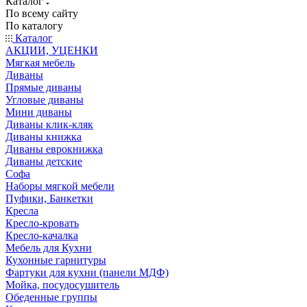
Каталог
По всему сайту
По каталогу
Каталог
АКЦИИ, УЦЕНКИ
Мягкая мебель
Диваны
Прямые диваны
Угловые диваны
Мини диваны
Диваны клик-кляк
Диваны книжка
Диваны еврокнижка
Диваны детские
Софа
Наборы мягкой мебели
Пуфики, Банкетки
Кресла
Кресло-кровать
Кресло-качалка
Мебель для Кухни
Кухонные гарнитуры
Фартуки для кухни (панели МДФ)
Мойка, посудосушитель
Обеденные группы