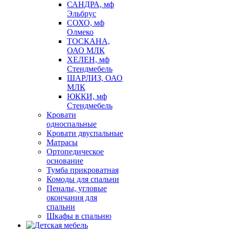
САНДРА, мф
Эльбрус
СОХО, мф
Олмеко
ТОСКАНА,
ОАО МЛК
ХЕЛЕН, мф
Стендмебель
ШАРЛИЗ, ОАО
МЛК
ЮККИ, мф
Стендмебель
Кровати
односпальные
Кровати двуспальные
Матрасы
Ортопедическое
основание
Тумба прикроватная
Комоды для спальни
Пеналы, угловые
окончания для
спальни
Шкафы в спальню