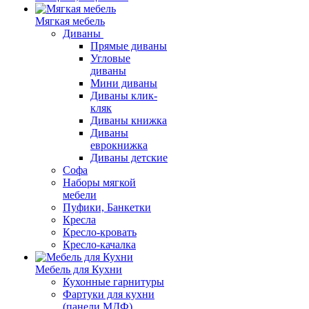
Мягкая мебель
Диваны
Прямые диваны
Угловые
диваны
Мини диваны
Диваны клик-
кляк
Диваны книжка
Диваны
еврокнижка
Диваны детские
Софа
Наборы мягкой
мебели
Пуфики, Банкетки
Кресла
Кресло-кровать
Кресло-качалка
Мебель для Кухни
Кухонные гарнитуры
Фартуки для кухни
(панели МДФ)