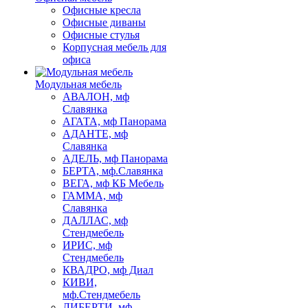
Офисные кресла
Офисные диваны
Офисные стулья
Корпусная мебель для
офиса
Модульная мебель
АВАЛОН, мф
Славянка
АГАТА, мф Панорама
АДАНТЕ, мф
Славянка
АДЕЛЬ, мф Панорама
БЕРТА, мф.Славянка
ВЕГА, мф КБ Мебель
ГАММА, мф
Славянка
ДАЛЛАС, мф
Стендмебель
ИРИС, мф
Стендмебель
КВАДРО, мф Диал
КИВИ,
мф.Стендмебель
ЛИБЕРТИ, мф