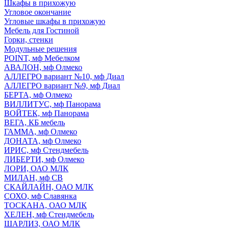
Шкафы в прихожую
Угловое окончание
Угловые шкафы в прихожую
Мебель для Гостиной
Горки, стенки
Модульные решения
POINT, мф Мебелком
АВАЛОН, мф Олмеко
АЛЛЕГРО вариант №10, мф Диал
АЛЛЕГРО вариант №9, мф Диал
БЕРТА, мф Олмеко
ВИЛЛИТУС, мф Панорама
ВОЙТЕК, мф Панорама
ВЕГА, КБ мебель
ГАММА, мф Олмеко
ДОНАТА, мф Олмеко
ИРИС, мф Стендмебель
ЛИБЕРТИ, мф Олмеко
ЛОРИ, ОАО МЛК
МИЛАН, мф СВ
СКАЙЛАЙН, ОАО МЛК
СОХО, мф Славянка
ТОСКАНА, ОАО МЛК
ХЕЛЕН, мф Стендмебель
ШАРЛИЗ, ОАО МЛК