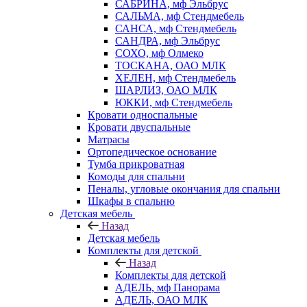
САБРИНА, мф Эльбрус
САЛЬМА, мф Стендмебель
САНСА, мф Стендмебель
САНДРА, мф Эльбрус
СОХО, мф Олмеко
ТОСКАНА, ОАО МЛК
ХЕЛЕН, мф Стендмебель
ШАРЛИЗ, ОАО МЛК
ЮККИ, мф Стендмебель
Кровати односпальные
Кровати двуспальные
Матрасы
Ортопедическое основание
Тумба прикроватная
Комоды для спальни
Пеналы, угловые окончания для спальни
Шкафы в спальню
Детская мебель
Назад
Детская мебель
Комплекты для детской
Назад
Комплекты для детской
АДЕЛЬ, мф Панорама
АДЕЛЬ, ОАО МЛК