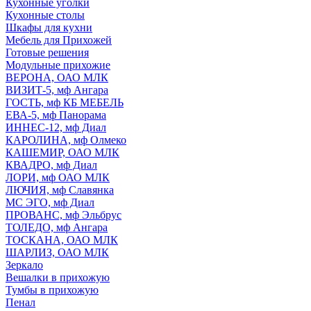
Кухонные уголки
Кухонные столы
Шкафы для кухни
Мебель для Прихожей
Готовые решения
Модульные прихожие
ВЕРОНА, ОАО МЛК
ВИЗИТ-5, мф Ангара
ГОСТЬ, мф КБ МЕБЕЛЬ
ЕВА-5, мф Панорама
ИННЕС-12, мф Диал
КАРОЛИНА, мф Олмеко
КАШЕМИР, ОАО МЛК
КВАДРО, мф Диал
ЛОРИ, мф ОАО МЛК
ЛЮЧИЯ, мф Славянка
МС ЭГО, мф Диал
ПРОВАНС, мф Эльбрус
ТОЛЕДО, мф Ангара
ТОСКАНА, ОАО МЛК
ШАРЛИЗ, ОАО МЛК
Зеркало
Вешалки в прихожую
Тумбы в прихожую
Пенал