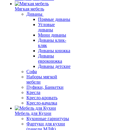
Мягкая мебель
Диваны
Прямые диваны
Угловые
диваны
Мини диваны
Диваны клик-
кляк
Диваны книжка
Диваны
еврокнижка
Диваны детские
Софа
Наборы мягкой
мебели
Пуфики, Банкетки
Кресла
Кресло-кровать
Кресло-качалка
Мебель для Кухни
Кухонные гарнитуры
Фартуки для кухни
(панели МДФ)