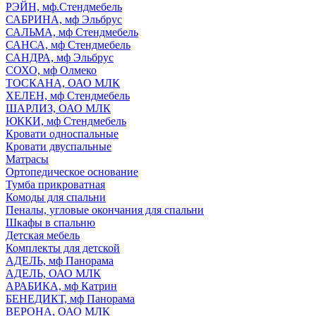
РЭЙН, мф.Стендмебель
САБРИНА, мф Эльбрус
САЛЬМА, мф Стендмебель
САНСА, мф Стендмебель
САНДРА, мф Эльбрус
СОХО, мф Олмеко
ТОСКАНА, ОАО МЛК
ХЕЛЕН, мф Стендмебель
ШАРЛИЗ, ОАО МЛК
ЮККИ, мф Стендмебель
Кровати односпальные
Кровати двуспальные
Матрасы
Ортопедическое основание
Тумба прикроватная
Комоды для спальни
Пеналы, угловые окончания для спальни
Шкафы в спальню
Детская мебель
Комплекты для детской
АДЕЛЬ, мф Панорама
АДЕЛЬ, ОАО МЛК
АРАБИКА, мф Катрин
БЕНЕДИКТ, мф Панорама
ВЕРОНА, ОАО МЛК