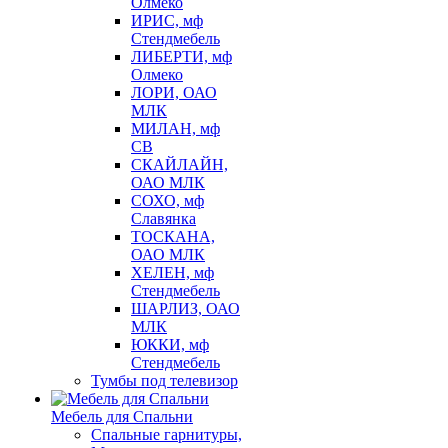
Олмеко
ИРИС, мф
Стендмебель
ЛИБЕРТИ, мф
Олмеко
ЛОРИ, ОАО
МЛК
МИЛАН, мф
СВ
СКАЙЛАЙН,
ОАО МЛК
СОХО, мф
Славянка
ТОСКАНА,
ОАО МЛК
ХЕЛЕН, мф
Стендмебель
ШАРЛИЗ, ОАО
МЛК
ЮККИ, мф
Стендмебель
Тумбы под телевизор
Мебель для Спальни
Спальные гарнитуры,