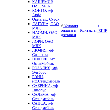
КАШЕМИР,
ОАО МЛК
КОНГО, мф
Арфа
Орма, мф Сурск
ЛАГУНА, ОАО
Условия
+
МЛК
оплаты и
Контакты
ЕЩЕ
НАОМИ, ОАО
доставки
МЛК
ЛОРИ, ОАО
МЛК
ЛЮЧИЯ, мф
Славянка
НИКОЛЬ, мф
ОмскМебель
РОЗАЛИЯ, мф
Эльбрус
РЭЙН,
мф.Стендмебель
САБРИНА, мф
Эльбрус
САЛЬМА, мф
Стендмебель
САНСА, мф
Стендмебель