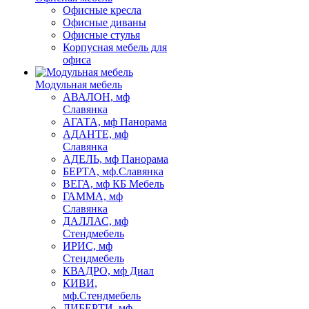
Офисные кресла
Офисные диваны
Офисные стулья
Корпусная мебель для
офиса
Модульная мебель
АВАЛОН, мф
Славянка
АГАТА, мф Панорама
АДАНТЕ, мф
Славянка
АДЕЛЬ, мф Панорама
БЕРТА, мф.Славянка
ВЕГА, мф КБ Мебель
ГАММА, мф
Славянка
ДАЛЛАС, мф
Стендмебель
ИРИС, мф
Стендмебель
КВАДРО, мф Диал
КИВИ,
мф.Стендмебель
ЛИБЕРТИ, мф