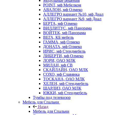
Модульные решения
POINT, мф Мебелком
АВАЛОН, мф Олмеко
АЛЛЕГРО вариант №10, мф Диал
АЛЛЕГРО вариант №9, мф Диал
БЕРТА, мф Олмеко
ВИЛЛИТУС, мф Панорама
ВОЙТЕК, мф Панорама
ВЕГА, КБ мебель
ГАММА, мф Олмеко
ДОНАТА, мф Олмеко
ИРИС, мф Стендмебель
ЛИБЕРТИ, мф Олмеко
ЛОРИ, ОАО МЛК
МИЛАН, мф СВ
СКАЙЛАЙН, ОАО МЛК
СОХО, мф Славянка
ТОСКАНА, ОАО МЛК
ХЕЛЕН, мф Стендмебель
ШАРЛИЗ, ОАО МЛК
ЮККИ, мф Стендмебель
Тумбы под телевизор
Мебель для Спальни
Назад
Мебель для Спальни