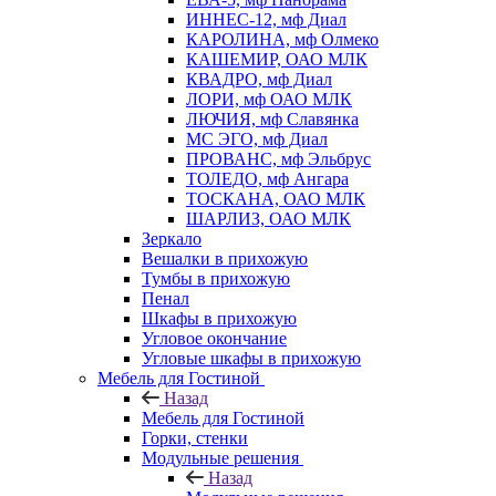
ИННЕС-12, мф Диал
КАРОЛИНА, мф Олмеко
КАШЕМИР, ОАО МЛК
КВАДРО, мф Диал
ЛОРИ, мф ОАО МЛК
ЛЮЧИЯ, мф Славянка
МС ЭГО, мф Диал
ПРОВАНС, мф Эльбрус
ТОЛЕДО, мф Ангара
ТОСКАНА, ОАО МЛК
ШАРЛИЗ, ОАО МЛК
Зеркало
Вешалки в прихожую
Тумбы в прихожую
Пенал
Шкафы в прихожую
Угловое окончание
Угловые шкафы в прихожую
Мебель для Гостиной
Назад
Мебель для Гостиной
Горки, стенки
Модульные решения
Назад