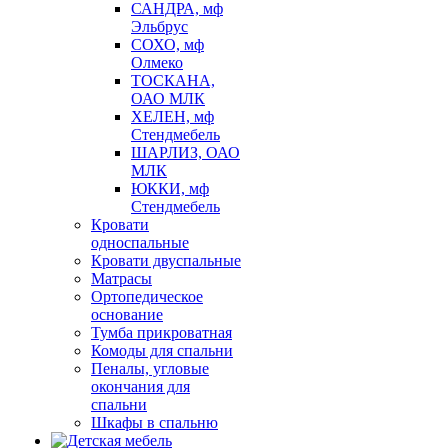
САНДРА, мф
Эльбрус
СОХО, мф
Олмеко
ТОСКАНА,
ОАО МЛК
ХЕЛЕН, мф
Стендмебель
ШАРЛИЗ, ОАО
МЛК
ЮККИ, мф
Стендмебель
Кровати
односпальные
Кровати двуспальные
Матрасы
Ортопедическое
основание
Тумба прикроватная
Комоды для спальни
Пеналы, угловые
окончания для
спальни
Шкафы в спальню