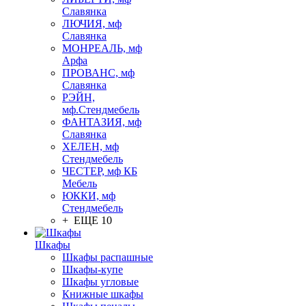
Славянка
ЛЮЧИЯ, мф
Славянка
МОНРЕАЛЬ, мф
Арфа
ПРОВАНС, мф
Славянка
РЭЙН,
мф.Стендмебель
ФАНТАЗИЯ, мф
Славянка
ХЕЛЕН, мф
Стендмебель
ЧЕСТЕР, мф КБ
Мебель
ЮККИ, мф
Стендмебель
+ ЕЩЕ 10
Шкафы
Шкафы распашные
Шкафы-купе
Шкафы угловые
Книжные шкафы