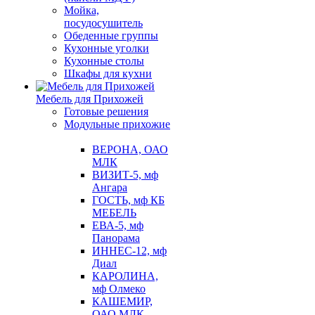
Мойка,
посудосушитель
Обеденные группы
Кухонные уголки
Кухонные столы
Шкафы для кухни
Мебель для Прихожей
Готовые решения
Модульные прихожие
ВЕРОНА, ОАО
МЛК
ВИЗИТ-5, мф
Ангара
ГОСТЬ, мф КБ
МЕБЕЛЬ
ЕВА-5, мф
Панорама
ИННЕС-12, мф
Диал
КАРОЛИНА,
мф Олмеко
КАШЕМИР,
ОАО МЛК