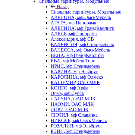
Спальные гарнитуры, Модульные
Назад
Спальные гарнитуры, Модульные
АВЕЛОНА, мф.ОмскМебель
АГАТА, мф Панорама
АДЕЛИНА, мф ГрандКволити
АДЕЛЬ, мф Панорама
Александрия, мф СВ
ВАЛЕНСИЯ, мф Стендмебель
ВАНЕССА, мф ОмскМебель
ВЕНА, мф ГрандКволити
ЕВА, мф МебельТорг
ИРИС, мф Стендмебель
КАРИНА, мф Эльбрус
КАРОЛИНА, мф Олмеко
КАШЕМИР, ОАО МЛК
КОНГО, мф Арфа
Орма, мф Сурск
ЛАГУНА, ОАО МЛК
НАОМИ, ОАО МЛК
ЛОРИ, ОАО МЛК
ЛЮЧИЯ, мф Славянка
НИКОЛЬ, мф ОмскМебель
РОЗАЛИЯ, мф Эльбрус
РЭЙН, мф.Стендмебель