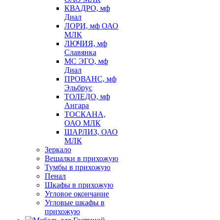
КВАДРО, мф
Диал
ЛОРИ, мф ОАО
МЛК
ЛЮЧИЯ, мф
Славянка
МС ЭГО, мф
Диал
ПРОВАНС, мф
Эльбрус
ТОЛЕДО, мф
Ангара
ТОСКАНА,
ОАО МЛК
ШАРЛИЗ, ОАО
МЛК
Зеркало
Вешалки в прихожую
Тумбы в прихожую
Пенал
Шкафы в прихожую
Угловое окончание
Угловые шкафы в
прихожую