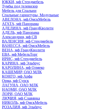
ЮККИ, мф Стендмебель
Тумбы под телевизор
Мебель для Спальни
Спальные гарнитуры, Модульные
АВЕЛОНА, мф.ОмскМебель
АГАТА, мф Панорама
АДЕЛИНА, мф ГрандКволити
АДЕЛЬ, мф Панорама
Александрия, мф СВ
ВАЛЕНСИЯ, мф Стендмебель
ВАНЕССА, мф ОмскМебель
ВЕНА, мф ГрандКволити
ЕВА, мф МебельТорг
ИРИС, мф Стендмебель
КАРИНА, мф Эльбрус
КАРОЛИНА, мф Олмеко
КАШЕМИР, ОАО МЛК
КОНГО, мф Арфа
Орма, мф Сурск
ЛАГУНА, ОАО МЛК
НАОМИ, ОАО МЛК
ЛОРИ, ОАО МЛК
ЛЮЧИЯ, мф Славянка
НИКОЛЬ, мф ОмскМебель
РОЗАЛИЯ, мф Эльбрус