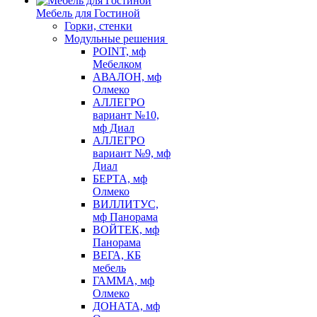
Мебель для Гостиной
Горки, стенки
Модульные решения
POINT, мф
Мебелком
АВАЛОН, мф
Олмеко
АЛЛЕГРО
вариант №10,
мф Диал
АЛЛЕГРО
вариант №9, мф
Диал
БЕРТА, мф
Олмеко
ВИЛЛИТУС,
мф Панорама
ВОЙТЕК, мф
Панорама
ВЕГА, КБ
мебель
ГАММА, мф
Олмеко
ДОНАТА, мф