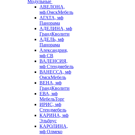
Модульные
АВЕЛОНА,
мф.ОмскМебель
АГАТА, мф
Панорама
АДЕЛИНА, мф
ГрандКволити
АДЕЛЬ, мф
Панорама
Александрия,
мф СВ
ВАЛЕНСИЯ,
мф Стендмебель
ВАНЕССА, мф
ОмскМебель
ВЕНА, мф
ГрандКволити
ЕВА, мф
МебельТорг
ИРИС, мф
Стендмебель
КАРИНА, мф
Эльбрус
КАРОЛИНА,
мф Олмеко