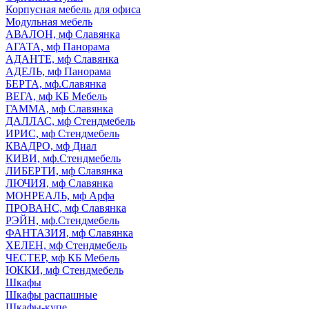
Корпусная мебель для офиса
Модульная мебель
АВАЛОН, мф Славянка
АГАТА, мф Панорама
АДАНТЕ, мф Славянка
АДЕЛЬ, мф Панорама
БЕРТА, мф.Славянка
ВЕГА, мф КБ Мебель
ГАММА, мф Славянка
ДАЛЛАС, мф Стендмебель
ИРИС, мф Стендмебель
КВАДРО, мф Диал
КИВИ, мф.Стендмебель
ЛИБЕРТИ, мф Славянка
ЛЮЧИЯ, мф Славянка
МОНРЕАЛЬ, мф Арфа
ПРОВАНС, мф Славянка
РЭЙН, мф.Стендмебель
ФАНТАЗИЯ, мф Славянка
ХЕЛЕН, мф Стендмебель
ЧЕСТЕР, мф КБ Мебель
ЮККИ, мф Стендмебель
Шкафы
Шкафы распашные
Шкафы-купе