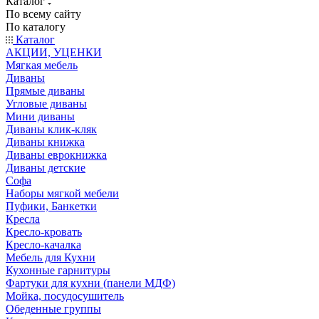
Каталог
По всему сайту
По каталогу
Каталог
АКЦИИ, УЦЕНКИ
Мягкая мебель
Диваны
Прямые диваны
Угловые диваны
Мини диваны
Диваны клик-кляк
Диваны книжка
Диваны еврокнижка
Диваны детские
Софа
Наборы мягкой мебели
Пуфики, Банкетки
Кресла
Кресло-кровать
Кресло-качалка
Мебель для Кухни
Кухонные гарнитуры
Фартуки для кухни (панели МДФ)
Мойка, посудосушитель
Обеденные группы