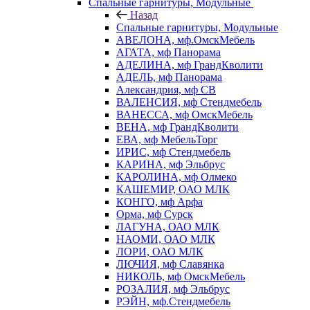
Спальные гарнитуры, Модульные
Назад
Спальные гарнитуры, Модульные
АВЕЛОНА, мф.ОмскМебель
АГАТА, мф Панорама
АДЕЛИНА, мф ГрандКволити
АДЕЛЬ, мф Панорама
Александрия, мф СВ
ВАЛЕНСИЯ, мф Стендмебель
ВАНЕССА, мф ОмскМебель
ВЕНА, мф ГрандКволити
ЕВА, мф МебельТорг
ИРИС, мф Стендмебель
КАРИНА, мф Эльбрус
КАРОЛИНА, мф Олмеко
КАШЕМИР, ОАО МЛК
КОНГО, мф Арфа
Орма, мф Сурск
ЛАГУНА, ОАО МЛК
НАОМИ, ОАО МЛК
ЛОРИ, ОАО МЛК
ЛЮЧИЯ, мф Славянка
НИКОЛЬ, мф ОмскМебель
РОЗАЛИЯ, мф Эльбрус
РЭЙН, мф.Стендмебель