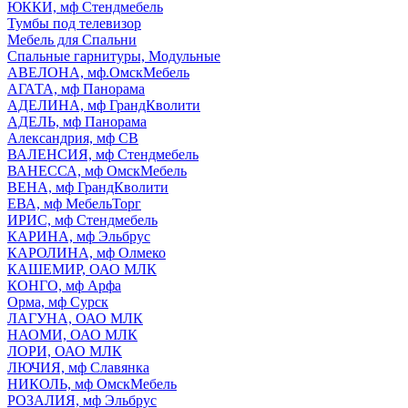
ЮККИ, мф Стендмебель
Тумбы под телевизор
Мебель для Спальни
Спальные гарнитуры, Модульные
АВЕЛОНА, мф.ОмскМебель
АГАТА, мф Панорама
АДЕЛИНА, мф ГрандКволити
АДЕЛЬ, мф Панорама
Александрия, мф СВ
ВАЛЕНСИЯ, мф Стендмебель
ВАНЕССА, мф ОмскМебель
ВЕНА, мф ГрандКволити
ЕВА, мф МебельТорг
ИРИС, мф Стендмебель
КАРИНА, мф Эльбрус
КАРОЛИНА, мф Олмеко
КАШЕМИР, ОАО МЛК
КОНГО, мф Арфа
Орма, мф Сурск
ЛАГУНА, ОАО МЛК
НАОМИ, ОАО МЛК
ЛОРИ, ОАО МЛК
ЛЮЧИЯ, мф Славянка
НИКОЛЬ, мф ОмскМебель
РОЗАЛИЯ, мф Эльбрус