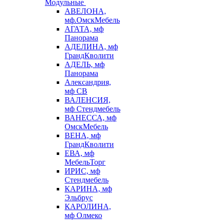
Модульные
АВЕЛОНА,
мф.ОмскМебель
АГАТА, мф
Панорама
АДЕЛИНА, мф
ГрандКволити
АДЕЛЬ, мф
Панорама
Александрия,
мф СВ
ВАЛЕНСИЯ,
мф Стендмебель
ВАНЕССА, мф
ОмскМебель
ВЕНА, мф
ГрандКволити
ЕВА, мф
МебельТорг
ИРИС, мф
Стендмебель
КАРИНА, мф
Эльбрус
КАРОЛИНА,
мф Олмеко