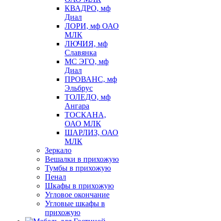
КВАДРО, мф
Диал
ЛОРИ, мф ОАО
МЛК
ЛЮЧИЯ, мф
Славянка
МС ЭГО, мф
Диал
ПРОВАНС, мф
Эльбрус
ТОЛЕДО, мф
Ангара
ТОСКАНА,
ОАО МЛК
ШАРЛИЗ, ОАО
МЛК
Зеркало
Вешалки в прихожую
Тумбы в прихожую
Пенал
Шкафы в прихожую
Угловое окончание
Угловые шкафы в
прихожую