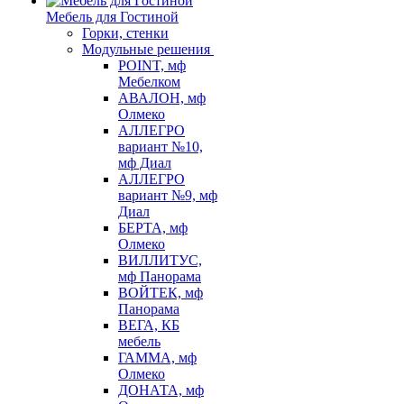
Мебель для Гостиной
Горки, стенки
Модульные решения
POINT, мф
Мебелком
АВАЛОН, мф
Олмеко
АЛЛЕГРО
вариант №10,
мф Диал
АЛЛЕГРО
вариант №9, мф
Диал
БЕРТА, мф
Олмеко
ВИЛЛИТУС,
мф Панорама
ВОЙТЕК, мф
Панорама
ВЕГА, КБ
мебель
ГАММА, мф
Олмеко
ДОНАТА, мф