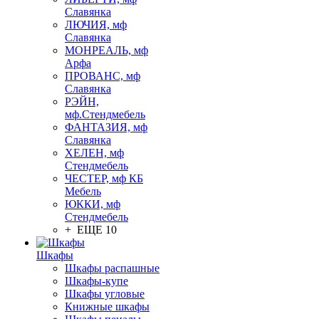
Славянка
ЛЮЧИЯ, мф
Славянка
МОНРЕАЛЬ, мф
Арфа
ПРОВАНС, мф
Славянка
РЭЙН,
мф.Стендмебель
ФАНТАЗИЯ, мф
Славянка
ХЕЛЕН, мф
Стендмебель
ЧЕСТЕР, мф КБ
Мебель
ЮККИ, мф
Стендмебель
+ ЕЩЕ 10
Шкафы
Шкафы распашные
Шкафы-купе
Шкафы угловые
Книжные шкафы