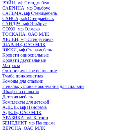
РЭЙН, мф.Стендмебель
САБРИНА, мф Эльбрус
САЛЬМА, мф Стендмебель
САНСА, мф Стендмебель
САНДРА, мф Эльбрус
СОХО, мф Олмеко
ТОСКАНА, ОАО МЛК
ХЕЛЕН, мф Стендмебель
ШАРЛИЗ, ОАО МЛК
ЮККИ, мф Стендмебель
Кровати односпальные
Кровати двуспальные
Матрасы
Ортопедическое основание
Тумба прикроватная
Комоды для спальни
Пеналы, угловые окончания для спальни
Шкафы в спальню
Детская мебель
Комплекты для детской
АДЕЛЬ, мф Панорама
АДЕЛЬ, ОАО МЛК
АРАБИКА, мф Катрин
БЕНЕДИКТ, мф Панорама
ВЕРОНА, ОАО МЛК