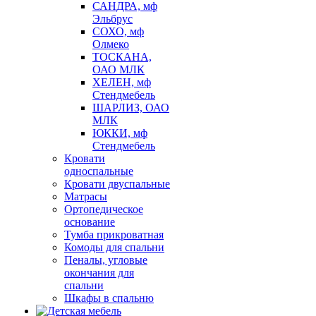
САНДРА, мф
Эльбрус
СОХО, мф
Олмеко
ТОСКАНА,
ОАО МЛК
ХЕЛЕН, мф
Стендмебель
ШАРЛИЗ, ОАО
МЛК
ЮККИ, мф
Стендмебель
Кровати
односпальные
Кровати двуспальные
Матрасы
Ортопедическое
основание
Тумба прикроватная
Комоды для спальни
Пеналы, угловые
окончания для
спальни
Шкафы в спальню