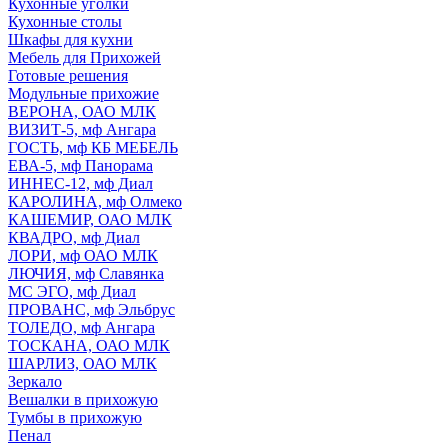
Кухонные уголки
Кухонные столы
Шкафы для кухни
Мебель для Прихожей
Готовые решения
Модульные прихожие
ВЕРОНА, ОАО МЛК
ВИЗИТ-5, мф Ангара
ГОСТЬ, мф КБ МЕБЕЛЬ
ЕВА-5, мф Панорама
ИННЕС-12, мф Диал
КАРОЛИНА, мф Олмеко
КАШЕМИР, ОАО МЛК
КВАДРО, мф Диал
ЛОРИ, мф ОАО МЛК
ЛЮЧИЯ, мф Славянка
МС ЭГО, мф Диал
ПРОВАНС, мф Эльбрус
ТОЛЕДО, мф Ангара
ТОСКАНА, ОАО МЛК
ШАРЛИЗ, ОАО МЛК
Зеркало
Вешалки в прихожую
Тумбы в прихожую
Пенал