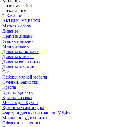
Каталог
По всему сайту
По каталогу
Каталог
АКЦИИ, УЦЕНКИ
Мягкая мебель
Диваны
Прямые диваны
Угловые диваны
Мини диваны
Диваны клик-кляк
Диваны книжка
Диваны еврокнижка
Диваны детские
Софа
Наборы мягкой мебели
Пуфики, Банкетки
Кресла
Кресло-кровать
Кресло-качалка
Мебель для Кухни
Кухонные гарнитуры
Фартуки для кухни (панели МДФ)
Мойка, посудосушитель
Обеденные группы