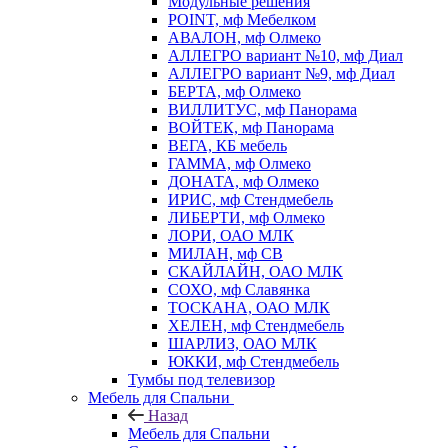
Модульные решения
POINT, мф Мебелком
АВАЛОН, мф Олмеко
АЛЛЕГРО вариант №10, мф Диал
АЛЛЕГРО вариант №9, мф Диал
БЕРТА, мф Олмеко
ВИЛЛИТУС, мф Панорама
ВОЙТЕК, мф Панорама
ВЕГА, КБ мебель
ГАММА, мф Олмеко
ДОНАТА, мф Олмеко
ИРИС, мф Стендмебель
ЛИБЕРТИ, мф Олмеко
ЛОРИ, ОАО МЛК
МИЛАН, мф СВ
СКАЙЛАЙН, ОАО МЛК
СОХО, мф Славянка
ТОСКАНА, ОАО МЛК
ХЕЛЕН, мф Стендмебель
ШАРЛИЗ, ОАО МЛК
ЮККИ, мф Стендмебель
Тумбы под телевизор
Мебель для Спальни
Назад
Мебель для Спальни