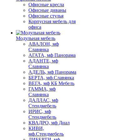
Офисные кресла
Офисные диваны
Офисные стулья
Корпусная мебель для
офиса
Модульная мебель
АВАЛОН, мф
Славянка
АГАТА, мф Панорама
АДАНТЕ, мф
Славянка
АДЕЛЬ, мф Панорама
БЕРТА, мф.Славянка
ВЕГА, мф КБ Мебель
ГАММА, мф
Славянка
ДАЛЛАС, мф
Стендмебель
ИРИС, мф
Стендмебель
КВАДРО, мф Диал
КИВИ,
мф.Стендмебель
ЛИБЕРТИ, мф