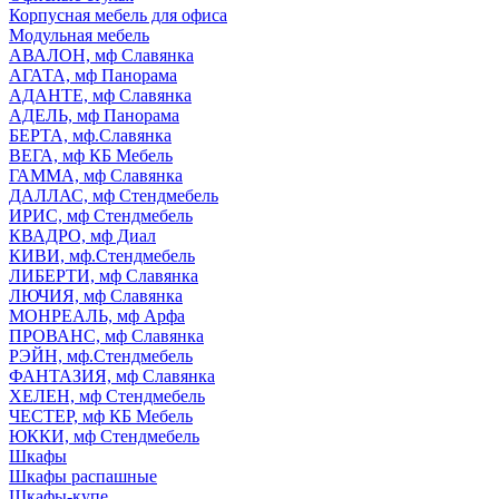
Корпусная мебель для офиса
Модульная мебель
АВАЛОН, мф Славянка
АГАТА, мф Панорама
АДАНТЕ, мф Славянка
АДЕЛЬ, мф Панорама
БЕРТА, мф.Славянка
ВЕГА, мф КБ Мебель
ГАММА, мф Славянка
ДАЛЛАС, мф Стендмебель
ИРИС, мф Стендмебель
КВАДРО, мф Диал
КИВИ, мф.Стендмебель
ЛИБЕРТИ, мф Славянка
ЛЮЧИЯ, мф Славянка
МОНРЕАЛЬ, мф Арфа
ПРОВАНС, мф Славянка
РЭЙН, мф.Стендмебель
ФАНТАЗИЯ, мф Славянка
ХЕЛЕН, мф Стендмебель
ЧЕСТЕР, мф КБ Мебель
ЮККИ, мф Стендмебель
Шкафы
Шкафы распашные
Шкафы-купе