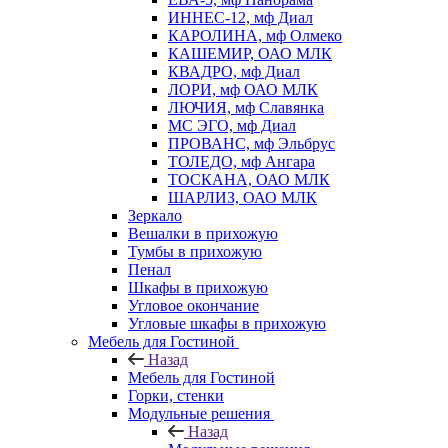
ИННЕС-12, мф Диал
КАРОЛИНА, мф Олмеко
КАШЕМИР, ОАО МЛК
КВАДРО, мф Диал
ЛОРИ, мф ОАО МЛК
ЛЮЧИЯ, мф Славянка
МС ЭГО, мф Диал
ПРОВАНС, мф Эльбрус
ТОЛЕДО, мф Ангара
ТОСКАНА, ОАО МЛК
ШАРЛИЗ, ОАО МЛК
Зеркало
Вешалки в прихожую
Тумбы в прихожую
Пенал
Шкафы в прихожую
Угловое окончание
Угловые шкафы в прихожую
Мебель для Гостиной
Назад
Мебель для Гостиной
Горки, стенки
Модульные решения
Назад