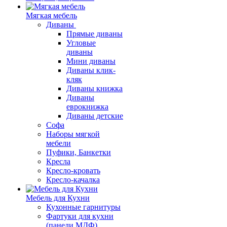
Мягкая мебель
Диваны
Прямые диваны
Угловые
диваны
Мини диваны
Диваны клик-
кляк
Диваны книжка
Диваны
еврокнижка
Диваны детские
Софа
Наборы мягкой
мебели
Пуфики, Банкетки
Кресла
Кресло-кровать
Кресло-качалка
Мебель для Кухни
Кухонные гарнитуры
Фартуки для кухни
(панели МДФ)