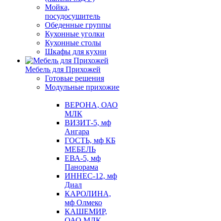
Мойка,
посудосушитель
Обеденные группы
Кухонные уголки
Кухонные столы
Шкафы для кухни
Мебель для Прихожей
Готовые решения
Модульные прихожие
ВЕРОНА, ОАО
МЛК
ВИЗИТ-5, мф
Ангара
ГОСТЬ, мф КБ
МЕБЕЛЬ
ЕВА-5, мф
Панорама
ИННЕС-12, мф
Диал
КАРОЛИНА,
мф Олмеко
КАШЕМИР,
ОАО МЛК