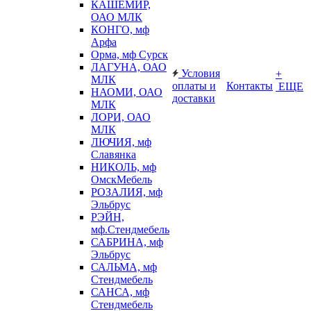
КАШЕМИР,
ОАО МЛК
КОНГО, мф
Арфа
Орма, мф Сурск
ЛАГУНА, ОАО
Условия
+
МЛК
оплаты и
Контакты
ЕЩЕ
НАОМИ, ОАО
доставки
МЛК
ЛОРИ, ОАО
МЛК
ЛЮЧИЯ, мф
Славянка
НИКОЛЬ, мф
ОмскМебель
РОЗАЛИЯ, мф
Эльбрус
РЭЙН,
мф.Стендмебель
САБРИНА, мф
Эльбрус
САЛЬМА, мф
Стендмебель
САНСА, мф
Стендмебель