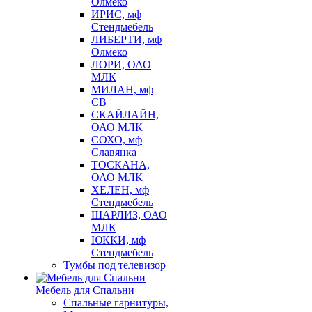
Олмеко
ИРИС, мф
Стендмебель
ЛИБЕРТИ, мф
Олмеко
ЛОРИ, ОАО
МЛК
МИЛАН, мф
СВ
СКАЙЛАЙН,
ОАО МЛК
СОХО, мф
Славянка
ТОСКАНА,
ОАО МЛК
ХЕЛЕН, мф
Стендмебель
ШАРЛИЗ, ОАО
МЛК
ЮККИ, мф
Стендмебель
Тумбы под телевизор
Мебель для Спальни
Спальные гарнитуры,