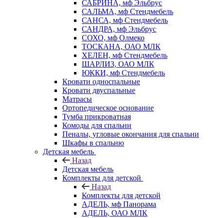
САБРИНА, мф Эльбрус
САЛЬМА, мф Стендмебель
САНСА, мф Стендмебель
САНДРА, мф Эльбрус
СОХО, мф Олмеко
ТОСКАНА, ОАО МЛК
ХЕЛЕН, мф Стендмебель
ШАРЛИЗ, ОАО МЛК
ЮККИ, мф Стендмебель
Кровати односпальные
Кровати двуспальные
Матрасы
Ортопедическое основание
Тумба прикроватная
Комоды для спальни
Пеналы, угловые окончания для спальни
Шкафы в спальню
Детская мебель
Назад
Детская мебель
Комплекты для детской
Назад
Комплекты для детской
АДЕЛЬ, мф Панорама
АДЕЛЬ, ОАО МЛК