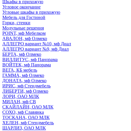
Шкафы в прихожую
Угловое окончание
Угловые шкафы в прихожую
Мебель для Гостиной
Горки, стенки
Модульные решения
POINT, мф Мебелком
АВАЛОН, мф Олмеко
АЛЛЕГРО вариант №10, мф Диал
АЛЛЕГРО вариант №9, мф Диал
БЕРТА, мф Олмеко
ВИЛЛИТУС, мф Панорама
ВОЙТЕК, мф Панорама
ВЕГА, КБ мебель
ГАММА, мф Олмеко
ДОНАТА, мф Олмеко
ИРИС, мф Стендмебель
ЛИБЕРТИ, мф Олмеко
ЛОРИ, ОАО МЛК
МИЛАН, мф СВ
СКАЙЛАЙН, ОАО МЛК
СОХО, мф Славянка
ТОСКАНА, ОАО МЛК
ХЕЛЕН, мф Стендмебель
ШАРЛИЗ, ОАО МЛК