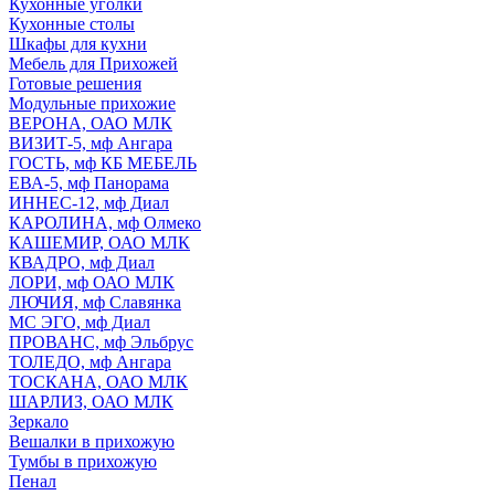
Кухонные уголки
Кухонные столы
Шкафы для кухни
Мебель для Прихожей
Готовые решения
Модульные прихожие
ВЕРОНА, ОАО МЛК
ВИЗИТ-5, мф Ангара
ГОСТЬ, мф КБ МЕБЕЛЬ
ЕВА-5, мф Панорама
ИННЕС-12, мф Диал
КАРОЛИНА, мф Олмеко
КАШЕМИР, ОАО МЛК
КВАДРО, мф Диал
ЛОРИ, мф ОАО МЛК
ЛЮЧИЯ, мф Славянка
МС ЭГО, мф Диал
ПРОВАНС, мф Эльбрус
ТОЛЕДО, мф Ангара
ТОСКАНА, ОАО МЛК
ШАРЛИЗ, ОАО МЛК
Зеркало
Вешалки в прихожую
Тумбы в прихожую
Пенал