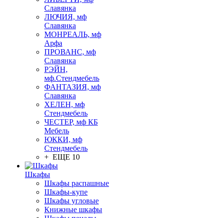
Славянка
ЛЮЧИЯ, мф
Славянка
МОНРЕАЛЬ, мф
Арфа
ПРОВАНС, мф
Славянка
РЭЙН,
мф.Стендмебель
ФАНТАЗИЯ, мф
Славянка
ХЕЛЕН, мф
Стендмебель
ЧЕСТЕР, мф КБ
Мебель
ЮККИ, мф
Стендмебель
+ ЕЩЕ 10
Шкафы
Шкафы распашные
Шкафы-купе
Шкафы угловые
Книжные шкафы