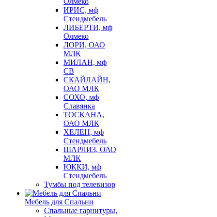
Олмеко
ИРИС, мф
Стендмебель
ЛИБЕРТИ, мф
Олмеко
ЛОРИ, ОАО
МЛК
МИЛАН, мф
СВ
СКАЙЛАЙН,
ОАО МЛК
СОХО, мф
Славянка
ТОСКАНА,
ОАО МЛК
ХЕЛЕН, мф
Стендмебель
ШАРЛИЗ, ОАО
МЛК
ЮККИ, мф
Стендмебель
Тумбы под телевизор
Мебель для Спальни
Спальные гарнитуры,