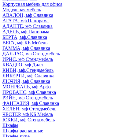
Корпусная мебель для офиса
Модульная мебель
АВАЛОН, мф Славянка
АГАТА, мф Панорама
АДАНТЕ, мф Славянка
АДЕЛЬ, мф Панорама
БЕРТА, мф.Славянка
ВЕГА, мф КБ Мебель
ГАММА, мф Славянка
ДАЛЛАС, мф Стендмебель
ИРИС, мф Стендмебель
КВАДРО, мф Диал
КИВИ, мф.Стендмебель
ЛИБЕРТИ, мф Славянка
ЛЮЧИЯ, мф Славянка
МОНРЕАЛЬ, мф Арфа
ПРОВАНС, мф Славянка
РЭЙН, мф.Стендмебель
ФАНТАЗИЯ, мф Славянка
ХЕЛЕН, мф Стендмебель
ЧЕСТЕР, мф КБ Мебель
ЮККИ, мф Стендмебель
Шкафы
Шкафы распашные
Шкафы-купе