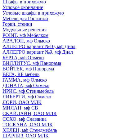
Шкафы в прихожую
Угловое окончание
Угловые шкафы в прихожую
Мебель для Гостиной
Горки, стенки
Модульные решения
POINT, мф Мебелком
АВАЛОН, мф Олмеко
АЛЛЕГРО вариант №10, мф Диал
АЛЛЕГРО вариант №9, мф Диал
БЕРТА, мф Олмеко
ВИЛЛИТУС, мф Панорама
ВОЙТЕК, мф Панорама
ВЕГА, КБ мебель
ГАММА, мф Олмеко
ДОНАТА, мф Олмеко
ИРИС, мф Стендмебель
ЛИБЕРТИ, мф Олмеко
ЛОРИ, ОАО МЛК
МИЛАН, мф СВ
СКАЙЛАЙН, ОАО МЛК
СОХО, мф Славянка
ТОСКАНА, ОАО МЛК
ХЕЛЕН, мф Стендмебель
ШАРЛИЗ, ОАО МЛК