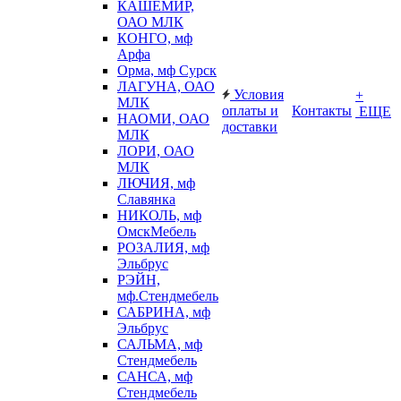
КАШЕМИР,
ОАО МЛК
КОНГО, мф
Арфа
Орма, мф Сурск
ЛАГУНА, ОАО
Условия
+
МЛК
оплаты и
Контакты
ЕЩЕ
НАОМИ, ОАО
доставки
МЛК
ЛОРИ, ОАО
МЛК
ЛЮЧИЯ, мф
Славянка
НИКОЛЬ, мф
ОмскМебель
РОЗАЛИЯ, мф
Эльбрус
РЭЙН,
мф.Стендмебель
САБРИНА, мф
Эльбрус
САЛЬМА, мф
Стендмебель
САНСА, мф
Стендмебель