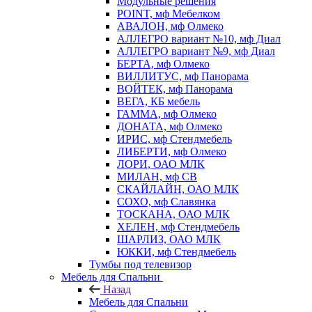
Модульные решения
POINT, мф Мебелком
АВАЛОН, мф Олмеко
АЛЛЕГРО вариант №10, мф Диал
АЛЛЕГРО вариант №9, мф Диал
БЕРТА, мф Олмеко
ВИЛЛИТУС, мф Панорама
ВОЙТЕК, мф Панорама
ВЕГА, КБ мебель
ГАММА, мф Олмеко
ДОНАТА, мф Олмеко
ИРИС, мф Стендмебель
ЛИБЕРТИ, мф Олмеко
ЛОРИ, ОАО МЛК
МИЛАН, мф СВ
СКАЙЛАЙН, ОАО МЛК
СОХО, мф Славянка
ТОСКАНА, ОАО МЛК
ХЕЛЕН, мф Стендмебель
ШАРЛИЗ, ОАО МЛК
ЮККИ, мф Стендмебель
Тумбы под телевизор
Мебель для Спальни
Назад
Мебель для Спальни