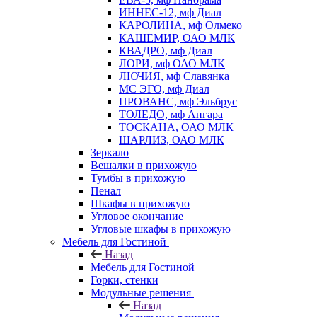
ИННЕС-12, мф Диал
КАРОЛИНА, мф Олмеко
КАШЕМИР, ОАО МЛК
КВАДРО, мф Диал
ЛОРИ, мф ОАО МЛК
ЛЮЧИЯ, мф Славянка
МС ЭГО, мф Диал
ПРОВАНС, мф Эльбрус
ТОЛЕДО, мф Ангара
ТОСКАНА, ОАО МЛК
ШАРЛИЗ, ОАО МЛК
Зеркало
Вешалки в прихожую
Тумбы в прихожую
Пенал
Шкафы в прихожую
Угловое окончание
Угловые шкафы в прихожую
Мебель для Гостиной
Назад
Мебель для Гостиной
Горки, стенки
Модульные решения
Назад