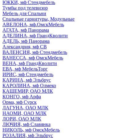
ЮККИ, мф Стендмебель
Тумбы под телевизор
Мебель для Спальни
Спальные гарнитуры, Модульные
АВЕЛОНА, мф.ОмскМебель
АГАТА, мф Панорама
АДЕЛИНА, мф ГрандКволити
АДЕЛЬ, мф Панорама
Александрия, мф СВ
ВАЛЕНСИЯ, мф Стендмебель
ВАНЕССА, мф ОмскМебель
ВЕНА, мф ГрандКволити
ЕВА, мф МебельТорг
ИРИС, мф Стендмебель
КАРИНА, мф Эльбрус
КАРОЛИНА, мф Олмеко
КАШЕМИР, ОАО МЛК
КОНГО, мф Арфа
Орма, мф Сурск
ЛАГУНА, ОАО МЛК
НАОМИ, ОАО МЛК
ЛОРИ, ОАО МЛК
ЛЮЧИЯ, мф Славянка
НИКОЛЬ, мф ОмскМебель
РОЗАЛИЯ, мф Эльбрус