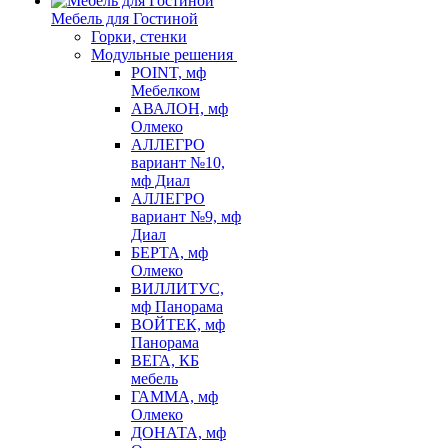
Мебель для Гостиной
Горки, стенки
Модульные решения
POINT, мф
Мебелком
АВАЛОН, мф
Олмеко
АЛЛЕГРО
вариант №10,
мф Диал
АЛЛЕГРО
вариант №9, мф
Диал
БЕРТА, мф
Олмеко
ВИЛЛИТУС,
мф Панорама
ВОЙТЕК, мф
Панорама
ВЕГА, КБ
мебель
ГАММА, мф
Олмеко
ДОНАТА, мф