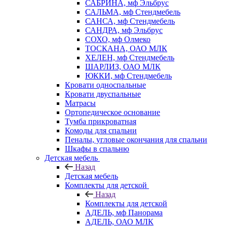
САБРИНА, мф Эльбрус
САЛЬМА, мф Стендмебель
САНСА, мф Стендмебель
САНДРА, мф Эльбрус
СОХО, мф Олмеко
ТОСКАНА, ОАО МЛК
ХЕЛЕН, мф Стендмебель
ШАРЛИЗ, ОАО МЛК
ЮККИ, мф Стендмебель
Кровати односпальные
Кровати двуспальные
Матрасы
Ортопедическое основание
Тумба прикроватная
Комоды для спальни
Пеналы, угловые окончания для спальни
Шкафы в спальню
Детская мебель
Назад
Детская мебель
Комплекты для детской
Назад
Комплекты для детской
АДЕЛЬ, мф Панорама
АДЕЛЬ, ОАО МЛК