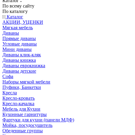
Каталог
По всему сайту
По каталогу
Каталог
АКЦИИ, УЦЕНКИ
Мягкая мебель
Диваны
Прямые диваны
Угловые диваны
Мини диваны
Диваны клик-кляк
Диваны книжка
Диваны еврокнижка
Диваны детские
Софа
Наборы мягкой мебели
Пуфики, Банкетки
Кресла
Кресло-кровать
Кресло-качалка
Мебель для Кухни
Кухонные гарнитуры
Фартуки для кухни (панели МДФ)
Мойка, посудосушитель
Обеденные группы