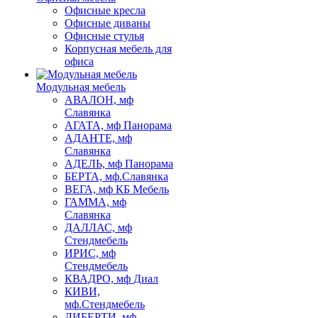
Офисные кресла
Офисные диваны
Офисные стулья
Корпусная мебель для
офиса
Модульная мебель
АВАЛОН, мф
Славянка
АГАТА, мф Панорама
АДАНТЕ, мф
Славянка
АДЕЛЬ, мф Панорама
БЕРТА, мф.Славянка
ВЕГА, мф КБ Мебель
ГАММА, мф
Славянка
ДАЛЛАС, мф
Стендмебель
ИРИС, мф
Стендмебель
КВАДРО, мф Диал
КИВИ,
мф.Стендмебель
ЛИБЕРТИ, мф