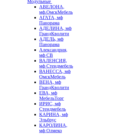
Модульные
АВЕЛОНА,
мф.ОмскМебель
АГАТА, мф
Панорама
АДЕЛИНА, мф
ГрандКволити
АДЕЛЬ, мф
Панорама
Александрия,
мф СВ
ВАЛЕНСИЯ,
мф Стендмебель
ВАНЕССА, мф
ОмскМебель
ВЕНА, мф
ГрандКволити
ЕВА, мф
МебельТорг
ИРИС, мф
Стендмебель
КАРИНА, мф
Эльбрус
КАРОЛИНА,
мф Олмеко