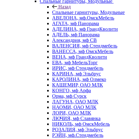
Спальные гарнитуры, Модульные
Назад
Спальные гарнитуры, Модульные
АВЕЛОНА, мф.ОмскМебель
АГАТА, мф Панорама
АДЕЛИНА, мф ГрандКволити
АДЕЛЬ, мф Панорама
Александрия, мф СВ
ВАЛЕНСИЯ, мф Стендмебель
ВАНЕССА, мф ОмскМебель
ВЕНА, мф ГрандКволити
ЕВА, мф МебельТорг
ИРИС, мф Стендмебель
КАРИНА, мф Эльбрус
КАРОЛИНА, мф Олмеко
КАШЕМИР, ОАО МЛК
КОНГО, мф Арфа
Орма, мф Сурск
ЛАГУНА, ОАО МЛК
НАОМИ, ОАО МЛК
ЛОРИ, ОАО МЛК
ЛЮЧИЯ, мф Славянка
НИКОЛЬ, мф ОмскМебель
РОЗАЛИЯ, мф Эльбрус
РЭЙН, мф.Стендмебель