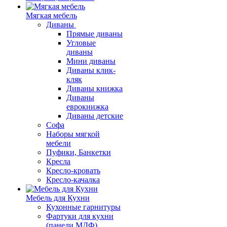
Мягкая мебель
Диваны
Прямые диваны
Угловые
диваны
Мини диваны
Диваны клик-
кляк
Диваны книжка
Диваны
еврокнижка
Диваны детские
Софа
Наборы мягкой
мебели
Пуфики, Банкетки
Кресла
Кресло-кровать
Кресло-качалка
Мебель для Кухни
Кухонные гарнитуры
Фартуки для кухни
(панели МДФ)