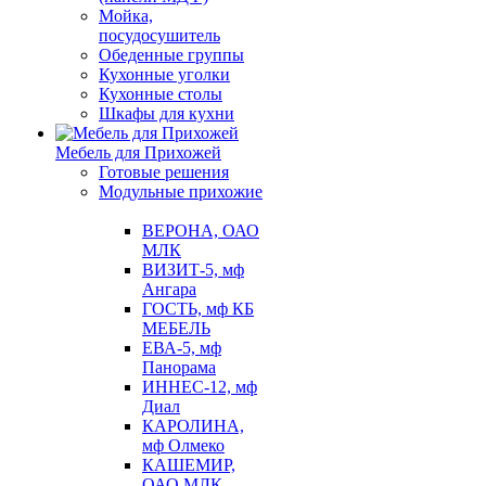
Мойка,
посудосушитель
Обеденные группы
Кухонные уголки
Кухонные столы
Шкафы для кухни
Мебель для Прихожей
Готовые решения
Модульные прихожие
ВЕРОНА, ОАО
МЛК
ВИЗИТ-5, мф
Ангара
ГОСТЬ, мф КБ
МЕБЕЛЬ
ЕВА-5, мф
Панорама
ИННЕС-12, мф
Диал
КАРОЛИНА,
мф Олмеко
КАШЕМИР,
ОАО МЛК