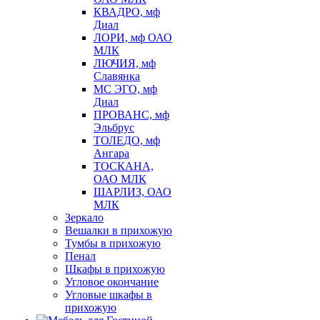
КВАДРО, мф
Диал
ЛОРИ, мф ОАО
МЛК
ЛЮЧИЯ, мф
Славянка
МС ЭГО, мф
Диал
ПРОВАНС, мф
Эльбрус
ТОЛЕДО, мф
Ангара
ТОСКАНА,
ОАО МЛК
ШАРЛИЗ, ОАО
МЛК
Зеркало
Вешалки в прихожую
Тумбы в прихожую
Пенал
Шкафы в прихожую
Угловое окончание
Угловые шкафы в
прихожую