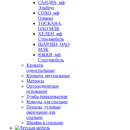
САНДРА, мф
Эльбрус
СОХО, мф
Олмеко
ТОСКАНА,
ОАО МЛК
ХЕЛЕН, мф
Стендмебель
ШАРЛИЗ, ОАО
МЛК
ЮККИ, мф
Стендмебель
Кровати
односпальные
Кровати двуспальные
Матрасы
Ортопедическое
основание
Тумба прикроватная
Комоды для спальни
Пеналы, угловые
окончания для
спальни
Шкафы в спальню