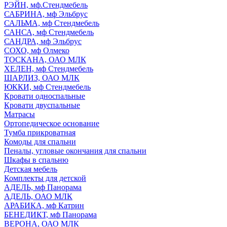
РЭЙН, мф.Стендмебель
САБРИНА, мф Эльбрус
САЛЬМА, мф Стендмебель
САНСА, мф Стендмебель
САНДРА, мф Эльбрус
СОХО, мф Олмеко
ТОСКАНА, ОАО МЛК
ХЕЛЕН, мф Стендмебель
ШАРЛИЗ, ОАО МЛК
ЮККИ, мф Стендмебель
Кровати односпальные
Кровати двуспальные
Матрасы
Ортопедическое основание
Тумба прикроватная
Комоды для спальни
Пеналы, угловые окончания для спальни
Шкафы в спальню
Детская мебель
Комплекты для детской
АДЕЛЬ, мф Панорама
АДЕЛЬ, ОАО МЛК
АРАБИКА, мф Катрин
БЕНЕДИКТ, мф Панорама
ВЕРОНА, ОАО МЛК