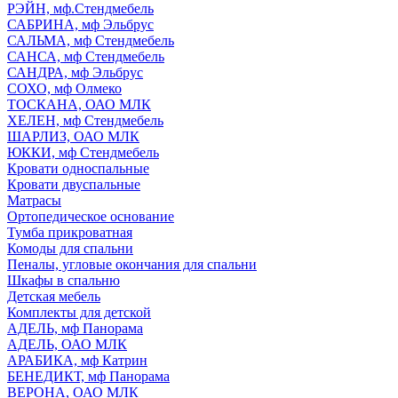
РЭЙН, мф.Стендмебель
САБРИНА, мф Эльбрус
САЛЬМА, мф Стендмебель
САНСА, мф Стендмебель
САНДРА, мф Эльбрус
СОХО, мф Олмеко
ТОСКАНА, ОАО МЛК
ХЕЛЕН, мф Стендмебель
ШАРЛИЗ, ОАО МЛК
ЮККИ, мф Стендмебель
Кровати односпальные
Кровати двуспальные
Матрасы
Ортопедическое основание
Тумба прикроватная
Комоды для спальни
Пеналы, угловые окончания для спальни
Шкафы в спальню
Детская мебель
Комплекты для детской
АДЕЛЬ, мф Панорама
АДЕЛЬ, ОАО МЛК
АРАБИКА, мф Катрин
БЕНЕДИКТ, мф Панорама
ВЕРОНА, ОАО МЛК