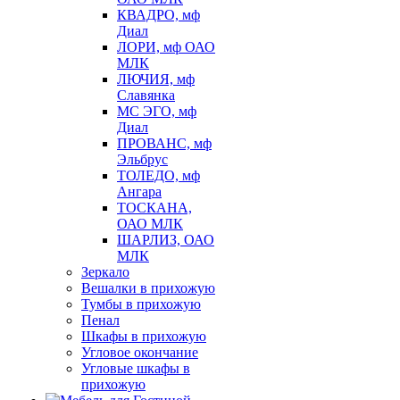
КВАДРО, мф
Диал
ЛОРИ, мф ОАО
МЛК
ЛЮЧИЯ, мф
Славянка
МС ЭГО, мф
Диал
ПРОВАНС, мф
Эльбрус
ТОЛЕДО, мф
Ангара
ТОСКАНА,
ОАО МЛК
ШАРЛИЗ, ОАО
МЛК
Зеркало
Вешалки в прихожую
Тумбы в прихожую
Пенал
Шкафы в прихожую
Угловое окончание
Угловые шкафы в
прихожую