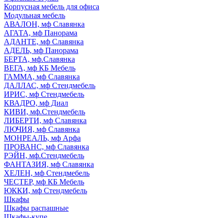
Корпусная мебель для офиса
Модульная мебель
АВАЛОН, мф Славянка
АГАТА, мф Панорама
АДАНТЕ, мф Славянка
АДЕЛЬ, мф Панорама
БЕРТА, мф.Славянка
ВЕГА, мф КБ Мебель
ГАММА, мф Славянка
ДАЛЛАС, мф Стендмебель
ИРИС, мф Стендмебель
КВАДРО, мф Диал
КИВИ, мф.Стендмебель
ЛИБЕРТИ, мф Славянка
ЛЮЧИЯ, мф Славянка
МОНРЕАЛЬ, мф Арфа
ПРОВАНС, мф Славянка
РЭЙН, мф.Стендмебель
ФАНТАЗИЯ, мф Славянка
ХЕЛЕН, мф Стендмебель
ЧЕСТЕР, мф КБ Мебель
ЮККИ, мф Стендмебель
Шкафы
Шкафы распашные
Шкафы-купе