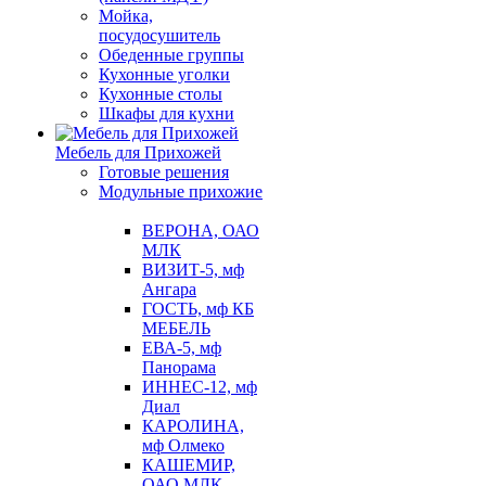
Мойка,
посудосушитель
Обеденные группы
Кухонные уголки
Кухонные столы
Шкафы для кухни
Мебель для Прихожей
Готовые решения
Модульные прихожие
ВЕРОНА, ОАО
МЛК
ВИЗИТ-5, мф
Ангара
ГОСТЬ, мф КБ
МЕБЕЛЬ
ЕВА-5, мф
Панорама
ИННЕС-12, мф
Диал
КАРОЛИНА,
мф Олмеко
КАШЕМИР,
ОАО МЛК