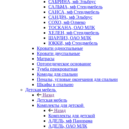
САБРИНА, мф Эльбрус
САЛЬМА, мф Стендмебель
САНСА, мф Стендмебель
САНДРА, мф Эльбрус
СОХО, мф Олмеко
ТОСКАНА, ОАО МЛК
ХЕЛЕН, мф Стендмебель
ШАРЛИЗ, ОАО МЛК
ЮККИ, мф Стендмебель
Кровати односпальные
Кровати двуспальные
Матрасы
Ортопедическое основание
Тумба прикроватная
Комоды для спальни
Пеналы, угловые окончания для спальни
Шкафы в спальню
Детская мебель
Назад
Детская мебель
Комплекты для детской
Назад
Комплекты для детской
АДЕЛЬ, мф Панорама
АДЕЛЬ, ОАО МЛК