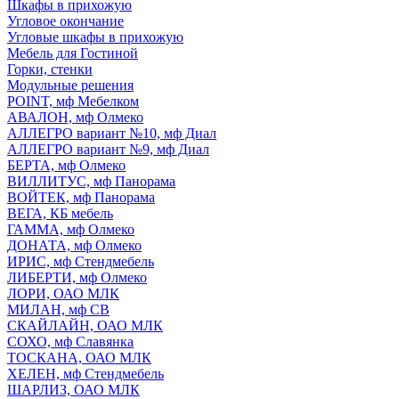
Шкафы в прихожую
Угловое окончание
Угловые шкафы в прихожую
Мебель для Гостиной
Горки, стенки
Модульные решения
POINT, мф Мебелком
АВАЛОН, мф Олмеко
АЛЛЕГРО вариант №10, мф Диал
АЛЛЕГРО вариант №9, мф Диал
БЕРТА, мф Олмеко
ВИЛЛИТУС, мф Панорама
ВОЙТЕК, мф Панорама
ВЕГА, КБ мебель
ГАММА, мф Олмеко
ДОНАТА, мф Олмеко
ИРИС, мф Стендмебель
ЛИБЕРТИ, мф Олмеко
ЛОРИ, ОАО МЛК
МИЛАН, мф СВ
СКАЙЛАЙН, ОАО МЛК
СОХО, мф Славянка
ТОСКАНА, ОАО МЛК
ХЕЛЕН, мф Стендмебель
ШАРЛИЗ, ОАО МЛК