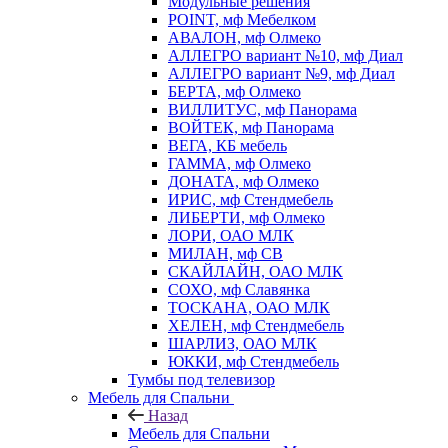
Модульные решения
POINT, мф Мебелком
АВАЛОН, мф Олмеко
АЛЛЕГРО вариант №10, мф Диал
АЛЛЕГРО вариант №9, мф Диал
БЕРТА, мф Олмеко
ВИЛЛИТУС, мф Панорама
ВОЙТЕК, мф Панорама
ВЕГА, КБ мебель
ГАММА, мф Олмеко
ДОНАТА, мф Олмеко
ИРИС, мф Стендмебель
ЛИБЕРТИ, мф Олмеко
ЛОРИ, ОАО МЛК
МИЛАН, мф СВ
СКАЙЛАЙН, ОАО МЛК
СОХО, мф Славянка
ТОСКАНА, ОАО МЛК
ХЕЛЕН, мф Стендмебель
ШАРЛИЗ, ОАО МЛК
ЮККИ, мф Стендмебель
Тумбы под телевизор
Мебель для Спальни
Назад
Мебель для Спальни