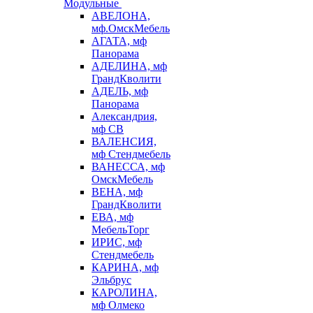
Модульные
АВЕЛОНА,
мф.ОмскМебель
АГАТА, мф
Панорама
АДЕЛИНА, мф
ГрандКволити
АДЕЛЬ, мф
Панорама
Александрия,
мф СВ
ВАЛЕНСИЯ,
мф Стендмебель
ВАНЕССА, мф
ОмскМебель
ВЕНА, мф
ГрандКволити
ЕВА, мф
МебельТорг
ИРИС, мф
Стендмебель
КАРИНА, мф
Эльбрус
КАРОЛИНА,
мф Олмеко