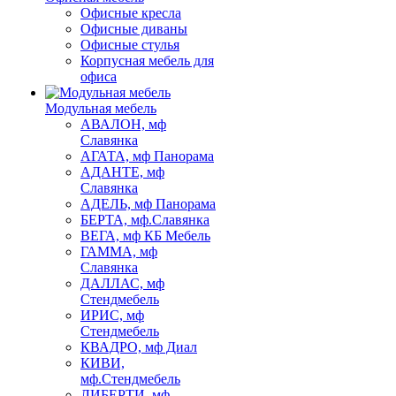
Офисные кресла
Офисные диваны
Офисные стулья
Корпусная мебель для
офиса
Модульная мебель
АВАЛОН, мф
Славянка
АГАТА, мф Панорама
АДАНТЕ, мф
Славянка
АДЕЛЬ, мф Панорама
БЕРТА, мф.Славянка
ВЕГА, мф КБ Мебель
ГАММА, мф
Славянка
ДАЛЛАС, мф
Стендмебель
ИРИС, мф
Стендмебель
КВАДРО, мф Диал
КИВИ,
мф.Стендмебель
ЛИБЕРТИ, мф