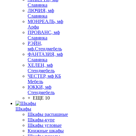
Славянка
ЛЮЧИЯ, мф
Славянка
МОНРЕАЛЬ, мф
Арфа
ПРОВАНС, мф
Славянка
РЭЙН,
мф.Стендмебель
ФАНТАЗИЯ, мф
Славянка
ХЕЛЕН, мф
Стендмебель
ЧЕСТЕР, мф КБ
Мебель
ЮККИ, мф
Стендмебель
+ ЕЩЕ 10
Шкафы
Шкафы распашные
Шкафы-купе
Шкафы угловые
Книжные шкафы