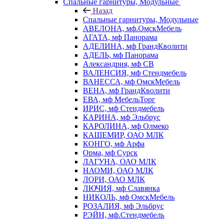
Спальные гарнитуры, Модульные
Назад
Спальные гарнитуры, Модульные
АВЕЛОНА, мф.ОмскМебель
АГАТА, мф Панорама
АДЕЛИНА, мф ГрандКволити
АДЕЛЬ, мф Панорама
Александрия, мф СВ
ВАЛЕНСИЯ, мф Стендмебель
ВАНЕССА, мф ОмскМебель
ВЕНА, мф ГрандКволити
ЕВА, мф МебельТорг
ИРИС, мф Стендмебель
КАРИНА, мф Эльбрус
КАРОЛИНА, мф Олмеко
КАШЕМИР, ОАО МЛК
КОНГО, мф Арфа
Орма, мф Сурск
ЛАГУНА, ОАО МЛК
НАОМИ, ОАО МЛК
ЛОРИ, ОАО МЛК
ЛЮЧИЯ, мф Славянка
НИКОЛЬ, мф ОмскМебель
РОЗАЛИЯ, мф Эльбрус
РЭЙН, мф.Стендмебель