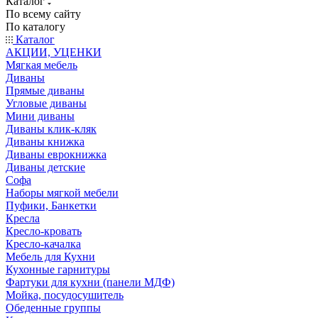
Каталог
По всему сайту
По каталогу
Каталог
АКЦИИ, УЦЕНКИ
Мягкая мебель
Диваны
Прямые диваны
Угловые диваны
Мини диваны
Диваны клик-кляк
Диваны книжка
Диваны еврокнижка
Диваны детские
Софа
Наборы мягкой мебели
Пуфики, Банкетки
Кресла
Кресло-кровать
Кресло-качалка
Мебель для Кухни
Кухонные гарнитуры
Фартуки для кухни (панели МДФ)
Мойка, посудосушитель
Обеденные группы