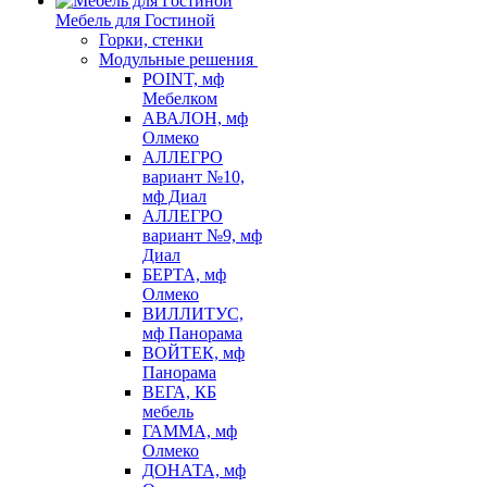
Мебель для Гостиной
Горки, стенки
Модульные решения
POINT, мф
Мебелком
АВАЛОН, мф
Олмеко
АЛЛЕГРО
вариант №10,
мф Диал
АЛЛЕГРО
вариант №9, мф
Диал
БЕРТА, мф
Олмеко
ВИЛЛИТУС,
мф Панорама
ВОЙТЕК, мф
Панорама
ВЕГА, КБ
мебель
ГАММА, мф
Олмеко
ДОНАТА, мф