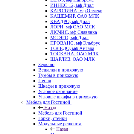
ИННЕС-12, мф Диал
КАРОЛИНА, мф Олмеко
КАШЕМИР, ОАО МЛК
КВАДРО, мф Диал
ЛОРИ, мф ОАО МЛК
ЛЮЧИЯ, мф Славянка
МС ЭГО, мф Диал
ПРОВАНС, мф Эльбрус
ТОЛЕДО, мф Ангара
ТОСКАНА, ОАО МЛК
ШАРЛИЗ, ОАО МЛК
Зеркало
Вешалки в прихожую
Тумбы в прихожую
Пенал
Шкафы в прихожую
Угловое окончание
Угловые шкафы в прихожую
Мебель для Гостиной
Назад
Мебель для Гостиной
Горки, стенки
Модульные решения
Назад