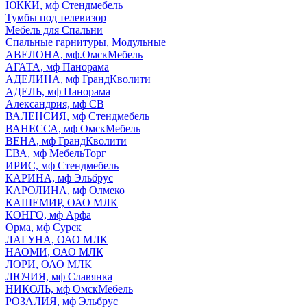
ЮККИ, мф Стендмебель
Тумбы под телевизор
Мебель для Спальни
Спальные гарнитуры, Модульные
АВЕЛОНА, мф.ОмскМебель
АГАТА, мф Панорама
АДЕЛИНА, мф ГрандКволити
АДЕЛЬ, мф Панорама
Александрия, мф СВ
ВАЛЕНСИЯ, мф Стендмебель
ВАНЕССА, мф ОмскМебель
ВЕНА, мф ГрандКволити
ЕВА, мф МебельТорг
ИРИС, мф Стендмебель
КАРИНА, мф Эльбрус
КАРОЛИНА, мф Олмеко
КАШЕМИР, ОАО МЛК
КОНГО, мф Арфа
Орма, мф Сурск
ЛАГУНА, ОАО МЛК
НАОМИ, ОАО МЛК
ЛОРИ, ОАО МЛК
ЛЮЧИЯ, мф Славянка
НИКОЛЬ, мф ОмскМебель
РОЗАЛИЯ, мф Эльбрус