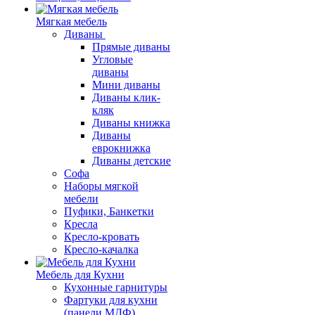
Мягкая мебель
Диваны
Прямые диваны
Угловые
диваны
Мини диваны
Диваны клик-
кляк
Диваны книжка
Диваны
еврокнижка
Диваны детские
Софа
Наборы мягкой
мебели
Пуфики, Банкетки
Кресла
Кресло-кровать
Кресло-качалка
Мебель для Кухни
Кухонные гарнитуры
Фартуки для кухни
(панели МДФ)