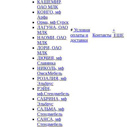
КАШЕМИР,
ОАО МЛК
КОНГО, мф
Арфа
Орма, мф Сурск
ЛАГУНА, ОАО
Условия
+
МЛК
оплаты и
Контакты
ЕЩЕ
НАОМИ, ОАО
доставки
МЛК
ЛОРИ, ОАО
МЛК
ЛЮЧИЯ, мф
Славянка
НИКОЛЬ, мф
ОмскМебель
РОЗАЛИЯ, мф
Эльбрус
РЭЙН,
мф.Стендмебель
САБРИНА, мф
Эльбрус
САЛЬМА, мф
Стендмебель
САНСА, мф
Стендмебель