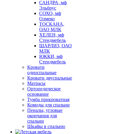
САНДРА, мф
Эльбрус
СОХО, мф
Олмеко
ТОСКАНА,
ОАО МЛК
ХЕЛЕН, мф
Стендмебель
ШАРЛИЗ, ОАО
МЛК
ЮККИ, мф
Стендмебель
Кровати
односпальные
Кровати двуспальные
Матрасы
Ортопедическое
основание
Тумба прикроватная
Комоды для спальни
Пеналы, угловые
окончания для
спальни
Шкафы в спальню