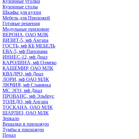
Кухонные уголки
Кухонные столы
Шкафы для кухни
Мебель для Прихожей
Готовые решения
Модульные прихожие
ВЕРОНА, ОАО МЛК
ВИЗИТ-5, мф Ангара
ГОСТЬ, мф КБ МЕБЕЛЬ
ЕВА-5, мф Панорама
ИННЕС-12, мф Диал
КАРОЛИНА, мф Олмеко
КАШЕМИР, ОАО МЛК
КВАДРО, мф Диал
ЛОРИ, мф ОАО МЛК
ЛЮЧИЯ, мф Славянка
МС ЭГО, мф Диал
ПРОВАНС, мф Эльбрус
ТОЛЕДО, мф Ангара
ТОСКАНА, ОАО МЛК
ШАРЛИЗ, ОАО МЛК
Зеркало
Вешалки в прихожую
Тумбы в прихожую
Пенал