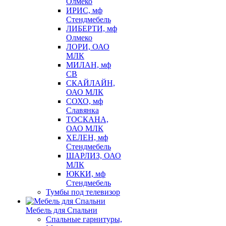
Олмеко
ИРИС, мф
Стендмебель
ЛИБЕРТИ, мф
Олмеко
ЛОРИ, ОАО
МЛК
МИЛАН, мф
СВ
СКАЙЛАЙН,
ОАО МЛК
СОХО, мф
Славянка
ТОСКАНА,
ОАО МЛК
ХЕЛЕН, мф
Стендмебель
ШАРЛИЗ, ОАО
МЛК
ЮККИ, мф
Стендмебель
Тумбы под телевизор
Мебель для Спальни
Спальные гарнитуры,