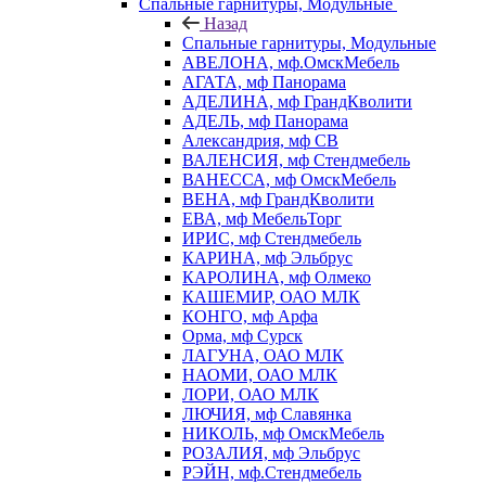
Спальные гарнитуры, Модульные
Назад
Спальные гарнитуры, Модульные
АВЕЛОНА, мф.ОмскМебель
АГАТА, мф Панорама
АДЕЛИНА, мф ГрандКволити
АДЕЛЬ, мф Панорама
Александрия, мф СВ
ВАЛЕНСИЯ, мф Стендмебель
ВАНЕССА, мф ОмскМебель
ВЕНА, мф ГрандКволити
ЕВА, мф МебельТорг
ИРИС, мф Стендмебель
КАРИНА, мф Эльбрус
КАРОЛИНА, мф Олмеко
КАШЕМИР, ОАО МЛК
КОНГО, мф Арфа
Орма, мф Сурск
ЛАГУНА, ОАО МЛК
НАОМИ, ОАО МЛК
ЛОРИ, ОАО МЛК
ЛЮЧИЯ, мф Славянка
НИКОЛЬ, мф ОмскМебель
РОЗАЛИЯ, мф Эльбрус
РЭЙН, мф.Стендмебель