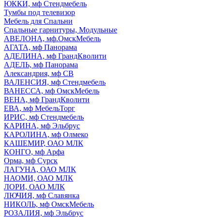
ЮККИ, мф Стендмебель
Тумбы под телевизор
Мебель для Спальни
Спальные гарнитуры, Модульные
АВЕЛОНА, мф.ОмскМебель
АГАТА, мф Панорама
АДЕЛИНА, мф ГрандКволити
АДЕЛЬ, мф Панорама
Александрия, мф СВ
ВАЛЕНСИЯ, мф Стендмебель
ВАНЕССА, мф ОмскМебель
ВЕНА, мф ГрандКволити
ЕВА, мф МебельТорг
ИРИС, мф Стендмебель
КАРИНА, мф Эльбрус
КАРОЛИНА, мф Олмеко
КАШЕМИР, ОАО МЛК
КОНГО, мф Арфа
Орма, мф Сурск
ЛАГУНА, ОАО МЛК
НАОМИ, ОАО МЛК
ЛОРИ, ОАО МЛК
ЛЮЧИЯ, мф Славянка
НИКОЛЬ, мф ОмскМебель
РОЗАЛИЯ, мф Эльбрус