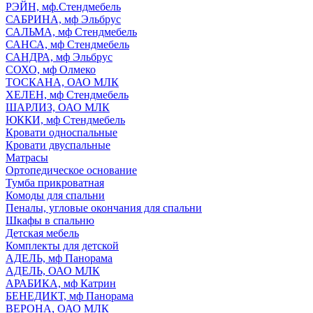
РЭЙН, мф.Стендмебель
САБРИНА, мф Эльбрус
САЛЬМА, мф Стендмебель
САНСА, мф Стендмебель
САНДРА, мф Эльбрус
СОХО, мф Олмеко
ТОСКАНА, ОАО МЛК
ХЕЛЕН, мф Стендмебель
ШАРЛИЗ, ОАО МЛК
ЮККИ, мф Стендмебель
Кровати односпальные
Кровати двуспальные
Матрасы
Ортопедическое основание
Тумба прикроватная
Комоды для спальни
Пеналы, угловые окончания для спальни
Шкафы в спальню
Детская мебель
Комплекты для детской
АДЕЛЬ, мф Панорама
АДЕЛЬ, ОАО МЛК
АРАБИКА, мф Катрин
БЕНЕДИКТ, мф Панорама
ВЕРОНА, ОАО МЛК