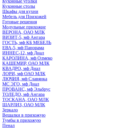
Кухонные уголки
Кухонные столы
Шкафы для кухни
Мебель для Прихожей
Готовые решения
Модульные прихожие
ВЕРОНА, ОАО МЛК
ВИЗИТ-5, мф Ангара
ГОСТЬ, мф КБ МЕБЕЛЬ
ЕВА-5, мф Панорама
ИННЕС-12, мф Диал
КАРОЛИНА, мф Олмеко
КАШЕМИР, ОАО МЛК
КВАДРО, мф Диал
ЛОРИ, мф ОАО МЛК
ЛЮЧИЯ, мф Славянка
МС ЭГО, мф Диал
ПРОВАНС, мф Эльбрус
ТОЛЕДО, мф Ангара
ТОСКАНА, ОАО МЛК
ШАРЛИЗ, ОАО МЛК
Зеркало
Вешалки в прихожую
Тумбы в прихожую
Пенал