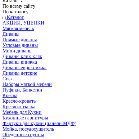
Каталог
По всему сайту
По каталогу
Каталог
АКЦИИ, УЦЕНКИ
Мягкая мебель
Диваны
Прямые диваны
Угловые диваны
Мини диваны
Диваны клик-кляк
Диваны книжка
Диваны еврокнижка
Диваны детские
Софа
Наборы мягкой мебели
Пуфики, Банкетки
Кресла
Кресло-кровать
Кресло-качалка
Мебель для Кухни
Кухонные гарнитуры
Фартуки для кухни (панели МДФ)
Мойка, посудосушитель
Обеденные группы