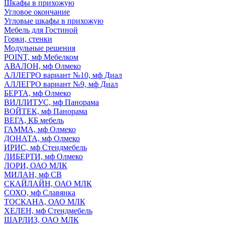
Шкафы в прихожую
Угловое окончание
Угловые шкафы в прихожую
Мебель для Гостиной
Горки, стенки
Модульные решения
POINT, мф Мебелком
АВАЛОН, мф Олмеко
АЛЛЕГРО вариант №10, мф Диал
АЛЛЕГРО вариант №9, мф Диал
БЕРТА, мф Олмеко
ВИЛЛИТУС, мф Панорама
ВОЙТЕК, мф Панорама
ВЕГА, КБ мебель
ГАММА, мф Олмеко
ДОНАТА, мф Олмеко
ИРИС, мф Стендмебель
ЛИБЕРТИ, мф Олмеко
ЛОРИ, ОАО МЛК
МИЛАН, мф СВ
СКАЙЛАЙН, ОАО МЛК
СОХО, мф Славянка
ТОСКАНА, ОАО МЛК
ХЕЛЕН, мф Стендмебель
ШАРЛИЗ, ОАО МЛК