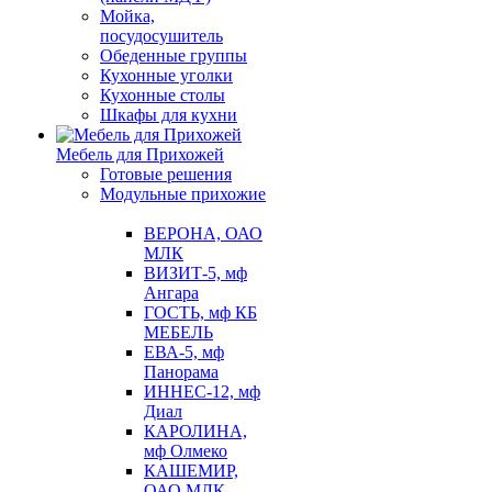
Мойка,
посудосушитель
Обеденные группы
Кухонные уголки
Кухонные столы
Шкафы для кухни
Мебель для Прихожей
Готовые решения
Модульные прихожие
ВЕРОНА, ОАО
МЛК
ВИЗИТ-5, мф
Ангара
ГОСТЬ, мф КБ
МЕБЕЛЬ
ЕВА-5, мф
Панорама
ИННЕС-12, мф
Диал
КАРОЛИНА,
мф Олмеко
КАШЕМИР,
ОАО МЛК