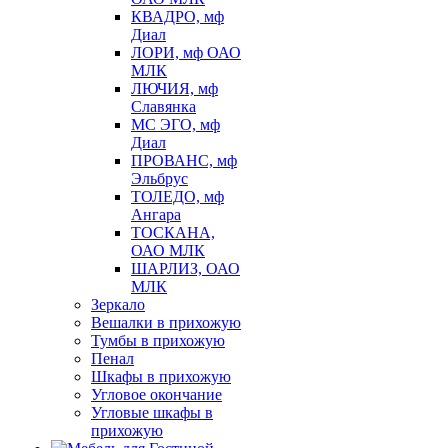
КВАДРО, мф
Диал
ЛОРИ, мф ОАО
МЛК
ЛЮЧИЯ, мф
Славянка
МС ЭГО, мф
Диал
ПРОВАНС, мф
Эльбрус
ТОЛЕДО, мф
Ангара
ТОСКАНА,
ОАО МЛК
ШАРЛИЗ, ОАО
МЛК
Зеркало
Вешалки в прихожую
Тумбы в прихожую
Пенал
Шкафы в прихожую
Угловое окончание
Угловые шкафы в
прихожую