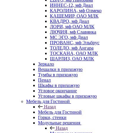
ИННЕС-12, мф Диал
КАРОЛИНА, мф Олмеко
КАШЕМИР, ОАО МЛК
КВАДРО, мф Диал
ЛОРИ, мф ОАО МЛК
ЛЮЧИЯ, мф Славянка
МС ЭГО, мф Диал
ПРОВАНС, мф Эльбрус
ТОЛЕДО, мф Ангара
ТОСКАНА, ОАО МЛК
ШАРЛИЗ, ОАО МЛК
Зеркало
Вешалки в прихожую
Тумбы в прихожую
Пенал
Шкафы в прихожую
Угловое окончание
Угловые шкафы в прихожую
Мебель для Гостиной
Назад
Мебель для Гостиной
Горки, стенки
Модульные решения
Назад