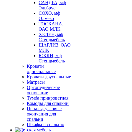
САНДРА, мф
Эльбрус
СОХО, мф
Олмеко
ТОСКАНА,
ОАО МЛК
ХЕЛЕН, мф
Стендмебель
ШАРЛИЗ, ОАО
МЛК
ЮККИ, мф
Стендмебель
Кровати
односпальные
Кровати двуспальные
Матрасы
Ортопедическое
основание
Тумба прикроватная
Комоды для спальни
Пеналы, угловые
окончания для
спальни
Шкафы в спальню