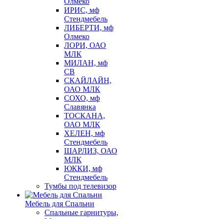
Олмеко
ИРИС, мф
Стендмебель
ЛИБЕРТИ, мф
Олмеко
ЛОРИ, ОАО
МЛК
МИЛАН, мф
СВ
СКАЙЛАЙН,
ОАО МЛК
СОХО, мф
Славянка
ТОСКАНА,
ОАО МЛК
ХЕЛЕН, мф
Стендмебель
ШАРЛИЗ, ОАО
МЛК
ЮККИ, мф
Стендмебель
Тумбы под телевизор
Мебель для Спальни
Спальные гарнитуры,