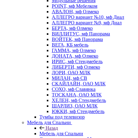
Модульные решения
POINT, мф Мебелком
АВАЛОН, мф Олмеко
АЛЛЕГРО вариант №10, мф Диал
АЛЛЕГРО вариант №9, мф Диал
БЕРТА, мф Олмеко
ВИЛЛИТУС, мф Панорама
ВОЙТЕК, мф Панорама
ВЕГА, КБ мебель
ГАММА, мф Олмеко
ДОНАТА, мф Олмеко
ИРИС, мф Стендмебель
ЛИБЕРТИ, мф Олмеко
ЛОРИ, ОАО МЛК
МИЛАН, мф СВ
СКАЙЛАЙН, ОАО МЛК
СОХО, мф Славянка
ТОСКАНА, ОАО МЛК
ХЕЛЕН, мф Стендмебель
ШАРЛИЗ, ОАО МЛК
ЮККИ, мф Стендмебель
Тумбы под телевизор
Мебель для Спальни
Назад
Мебель для Спальни