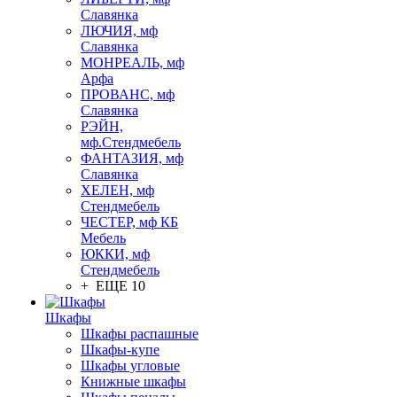
Славянка
ЛЮЧИЯ, мф
Славянка
МОНРЕАЛЬ, мф
Арфа
ПРОВАНС, мф
Славянка
РЭЙН,
мф.Стендмебель
ФАНТАЗИЯ, мф
Славянка
ХЕЛЕН, мф
Стендмебель
ЧЕСТЕР, мф КБ
Мебель
ЮККИ, мф
Стендмебель
+ ЕЩЕ 10
Шкафы
Шкафы распашные
Шкафы-купе
Шкафы угловые
Книжные шкафы