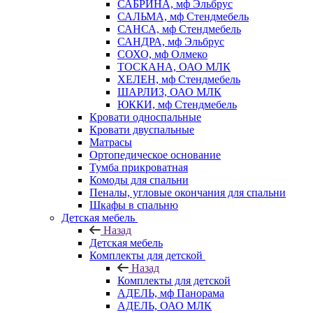
САБРИНА, мф Эльбрус
САЛЬМА, мф Стендмебель
САНСА, мф Стендмебель
САНДРА, мф Эльбрус
СОХО, мф Олмеко
ТОСКАНА, ОАО МЛК
ХЕЛЕН, мф Стендмебель
ШАРЛИЗ, ОАО МЛК
ЮККИ, мф Стендмебель
Кровати односпальные
Кровати двуспальные
Матрасы
Ортопедическое основание
Тумба прикроватная
Комоды для спальни
Пеналы, угловые окончания для спальни
Шкафы в спальню
Детская мебель
Назад
Детская мебель
Комплекты для детской
Назад
Комплекты для детской
АДЕЛЬ, мф Панорама
АДЕЛЬ, ОАО МЛК