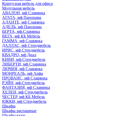
Корпусная мебель для офиса
Модульная мебель
АВАЛОН, мф Славянка
АГАТА, мф Панорама
АДАНТЕ, мф Славянка
АДЕЛЬ, мф Панорама
БЕРТА, мф.Славянка
ВЕГА, мф КБ Мебель
ГАММА, мф Славянка
ДАЛЛАС, мф Стендмебель
ИРИС, мф Стендмебель
КВАДРО, мф Диал
КИВИ, мф.Стендмебель
ЛИБЕРТИ, мф Славянка
ЛЮЧИЯ, мф Славянка
МОНРЕАЛЬ, мф Арфа
ПРОВАНС, мф Славянка
РЭЙН, мф.Стендмебель
ФАНТАЗИЯ, мф Славянка
ХЕЛЕН, мф Стендмебель
ЧЕСТЕР, мф КБ Мебель
ЮККИ, мф Стендмебель
Шкафы
Шкафы распашные
Шкафы-купе