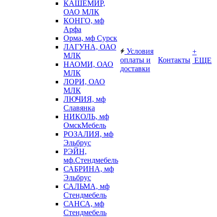
КАШЕМИР,
ОАО МЛК
КОНГО, мф
Арфа
Орма, мф Сурск
ЛАГУНА, ОАО
Условия
+
МЛК
оплаты и
Контакты
ЕЩЕ
НАОМИ, ОАО
доставки
МЛК
ЛОРИ, ОАО
МЛК
ЛЮЧИЯ, мф
Славянка
НИКОЛЬ, мф
ОмскМебель
РОЗАЛИЯ, мф
Эльбрус
РЭЙН,
мф.Стендмебель
САБРИНА, мф
Эльбрус
САЛЬМА, мф
Стендмебель
САНСА, мф
Стендмебель