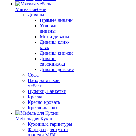
Мягкая мебель
Диваны
Прямые диваны
Угловые
диваны
Мини диваны
Диваны клик-
кляк
Диваны книжка
Диваны
еврокнижка
Диваны детские
Софа
Наборы мягкой
мебели
Пуфики, Банкетки
Кресла
Кресло-кровать
Кресло-качалка
Мебель для Кухни
Кухонные гарнитуры
Фартуки для кухни
(панели МДФ)