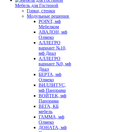
Мебель для Гостиной
Горки, стенки
Модульные решения
POINT, мф
Мебелком
АВАЛОН, мф
Олмеко
АЛЛЕГРО
вариант №10,
мф Диал
АЛЛЕГРО
вариант №9, мф
Диал
БЕРТА, мф
Олмеко
ВИЛЛИТУС,
мф Панорама
ВОЙТЕК, мф
Панорама
ВЕГА, КБ
мебель
ГАММА, мф
Олмеко
ДОНАТА, мф