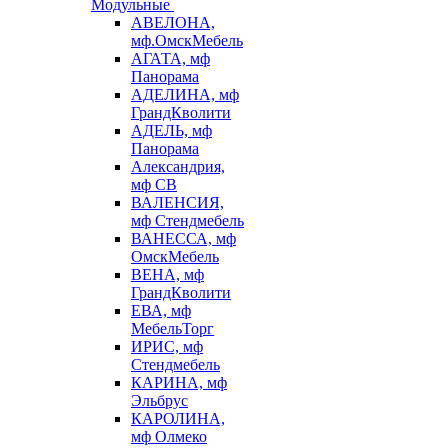
Модульные
АВЕЛОНА,
мф.ОмскМебель
АГАТА, мф
Панорама
АДЕЛИНА, мф
ГрандКволити
АДЕЛЬ, мф
Панорама
Александрия,
мф СВ
ВАЛЕНСИЯ,
мф Стендмебель
ВАНЕССА, мф
ОмскМебель
ВЕНА, мф
ГрандКволити
ЕВА, мф
МебельТорг
ИРИС, мф
Стендмебель
КАРИНА, мф
Эльбрус
КАРОЛИНА,
мф Олмеко