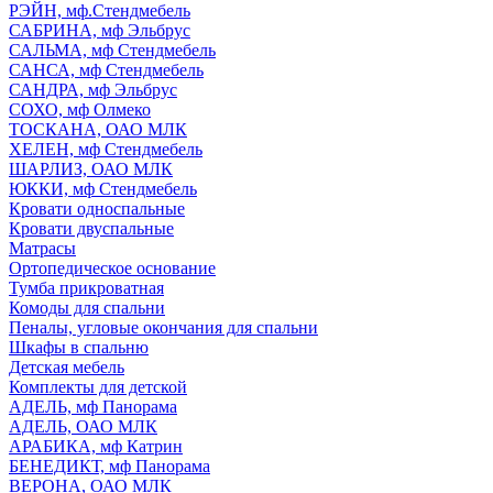
РЭЙН, мф.Стендмебель
САБРИНА, мф Эльбрус
САЛЬМА, мф Стендмебель
САНСА, мф Стендмебель
САНДРА, мф Эльбрус
СОХО, мф Олмеко
ТОСКАНА, ОАО МЛК
ХЕЛЕН, мф Стендмебель
ШАРЛИЗ, ОАО МЛК
ЮККИ, мф Стендмебель
Кровати односпальные
Кровати двуспальные
Матрасы
Ортопедическое основание
Тумба прикроватная
Комоды для спальни
Пеналы, угловые окончания для спальни
Шкафы в спальню
Детская мебель
Комплекты для детской
АДЕЛЬ, мф Панорама
АДЕЛЬ, ОАО МЛК
АРАБИКА, мф Катрин
БЕНЕДИКТ, мф Панорама
ВЕРОНА, ОАО МЛК