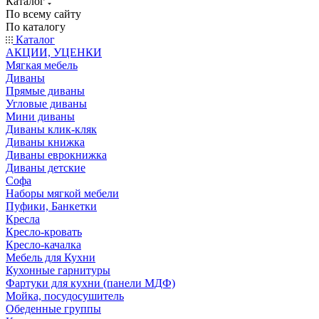
Каталог
По всему сайту
По каталогу
Каталог
АКЦИИ, УЦЕНКИ
Мягкая мебель
Диваны
Прямые диваны
Угловые диваны
Мини диваны
Диваны клик-кляк
Диваны книжка
Диваны еврокнижка
Диваны детские
Софа
Наборы мягкой мебели
Пуфики, Банкетки
Кресла
Кресло-кровать
Кресло-качалка
Мебель для Кухни
Кухонные гарнитуры
Фартуки для кухни (панели МДФ)
Мойка, посудосушитель
Обеденные группы