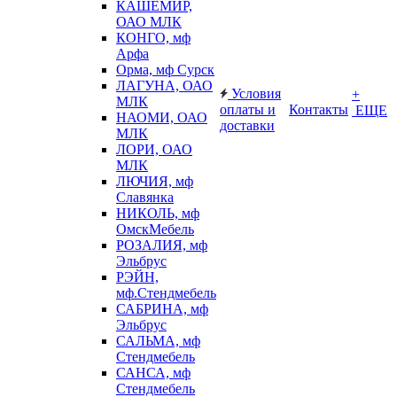
КАШЕМИР,
ОАО МЛК
КОНГО, мф
Арфа
Орма, мф Сурск
ЛАГУНА, ОАО
Условия
+
МЛК
оплаты и
Контакты
ЕЩЕ
НАОМИ, ОАО
доставки
МЛК
ЛОРИ, ОАО
МЛК
ЛЮЧИЯ, мф
Славянка
НИКОЛЬ, мф
ОмскМебель
РОЗАЛИЯ, мф
Эльбрус
РЭЙН,
мф.Стендмебель
САБРИНА, мф
Эльбрус
САЛЬМА, мф
Стендмебель
САНСА, мф
Стендмебель