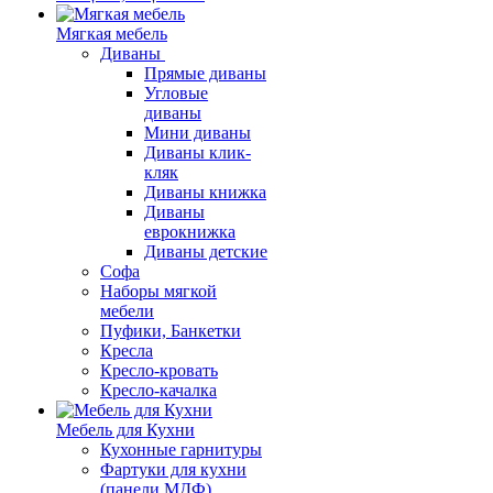
Мягкая мебель
Диваны
Прямые диваны
Угловые
диваны
Мини диваны
Диваны клик-
кляк
Диваны книжка
Диваны
еврокнижка
Диваны детские
Софа
Наборы мягкой
мебели
Пуфики, Банкетки
Кресла
Кресло-кровать
Кресло-качалка
Мебель для Кухни
Кухонные гарнитуры
Фартуки для кухни
(панели МДФ)