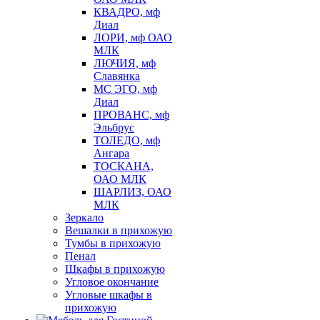
КВАДРО, мф
Диал
ЛОРИ, мф ОАО
МЛК
ЛЮЧИЯ, мф
Славянка
МС ЭГО, мф
Диал
ПРОВАНС, мф
Эльбрус
ТОЛЕДО, мф
Ангара
ТОСКАНА,
ОАО МЛК
ШАРЛИЗ, ОАО
МЛК
Зеркало
Вешалки в прихожую
Тумбы в прихожую
Пенал
Шкафы в прихожую
Угловое окончание
Угловые шкафы в
прихожую