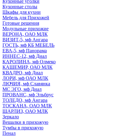
Кухонные уголки
Кухонные столы
Шкафы для кухни
Мебель для Прихожей
Готовые решения
Модульные прихожие
ВЕРОНА, ОАО МЛК
ВИЗИТ-5, мф Ангара
ГОСТЬ, мф КБ МЕБЕЛЬ
ЕВА-5, мф Панорама
ИННЕС-12, мф Диал
КАРОЛИНА, мф Олмеко
КАШЕМИР, ОАО МЛК
КВАДРО, мф Диал
ЛОРИ, мф ОАО МЛК
ЛЮЧИЯ, мф Славянка
МС ЭГО, мф Диал
ПРОВАНС, мф Эльбрус
ТОЛЕДО, мф Ангара
ТОСКАНА, ОАО МЛК
ШАРЛИЗ, ОАО МЛК
Зеркало
Вешалки в прихожую
Тумбы в прихожую
Пенал