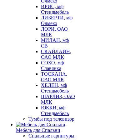
Олмеко
ИРИС, мф
Стендмебель
ЛИБЕРТИ, мф
Олмеко
ЛОРИ, ОАО
МЛК
МИЛАН, мф
СВ
СКАЙЛАЙН,
ОАО МЛК
СОХО, мф
Славянка
ТОСКАНА,
ОАО МЛК
ХЕЛЕН, мф
Стендмебель
ШАРЛИЗ, ОАО
МЛК
ЮККИ, мф
Стендмебель
Тумбы под телевизор
Мебель для Спальни
Спальные гарнитуры,