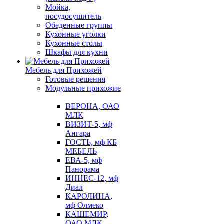
Мойка,
посудосушитель
Обеденные группы
Кухонные уголки
Кухонные столы
Шкафы для кухни
Мебель для Прихожей
Готовые решения
Модульные прихожие
ВЕРОНА, ОАО
МЛК
ВИЗИТ-5, мф
Ангара
ГОСТЬ, мф КБ
МЕБЕЛЬ
ЕВА-5, мф
Панорама
ИННЕС-12, мф
Диал
КАРОЛИНА,
мф Олмеко
КАШЕМИР,
ОАО МЛК