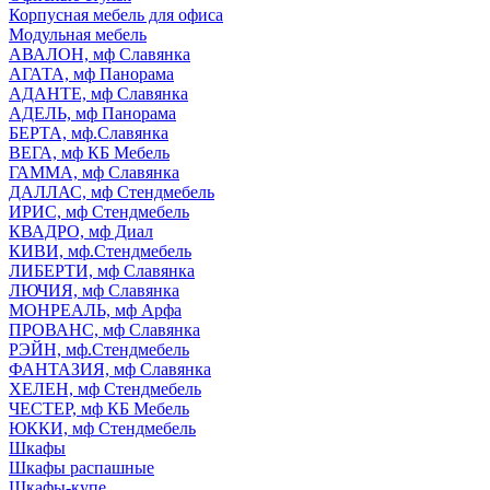
Корпусная мебель для офиса
Модульная мебель
АВАЛОН, мф Славянка
АГАТА, мф Панорама
АДАНТЕ, мф Славянка
АДЕЛЬ, мф Панорама
БЕРТА, мф.Славянка
ВЕГА, мф КБ Мебель
ГАММА, мф Славянка
ДАЛЛАС, мф Стендмебель
ИРИС, мф Стендмебель
КВАДРО, мф Диал
КИВИ, мф.Стендмебель
ЛИБЕРТИ, мф Славянка
ЛЮЧИЯ, мф Славянка
МОНРЕАЛЬ, мф Арфа
ПРОВАНС, мф Славянка
РЭЙН, мф.Стендмебель
ФАНТАЗИЯ, мф Славянка
ХЕЛЕН, мф Стендмебель
ЧЕСТЕР, мф КБ Мебель
ЮККИ, мф Стендмебель
Шкафы
Шкафы распашные
Шкафы-купе