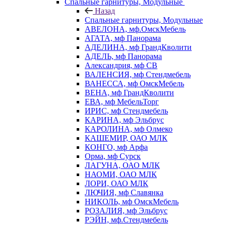
Спальные гарнитуры, Модульные
Назад
Спальные гарнитуры, Модульные
АВЕЛОНА, мф.ОмскМебель
АГАТА, мф Панорама
АДЕЛИНА, мф ГрандКволити
АДЕЛЬ, мф Панорама
Александрия, мф СВ
ВАЛЕНСИЯ, мф Стендмебель
ВАНЕССА, мф ОмскМебель
ВЕНА, мф ГрандКволити
ЕВА, мф МебельТорг
ИРИС, мф Стендмебель
КАРИНА, мф Эльбрус
КАРОЛИНА, мф Олмеко
КАШЕМИР, ОАО МЛК
КОНГО, мф Арфа
Орма, мф Сурск
ЛАГУНА, ОАО МЛК
НАОМИ, ОАО МЛК
ЛОРИ, ОАО МЛК
ЛЮЧИЯ, мф Славянка
НИКОЛЬ, мф ОмскМебель
РОЗАЛИЯ, мф Эльбрус
РЭЙН, мф.Стендмебель