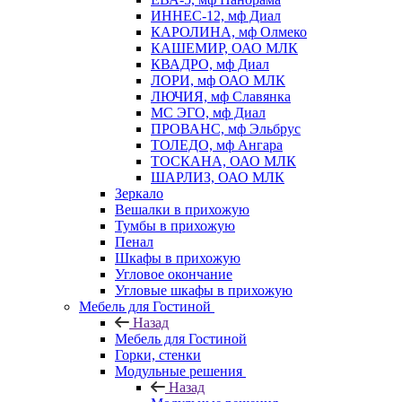
ИННЕС-12, мф Диал
КАРОЛИНА, мф Олмеко
КАШЕМИР, ОАО МЛК
КВАДРО, мф Диал
ЛОРИ, мф ОАО МЛК
ЛЮЧИЯ, мф Славянка
МС ЭГО, мф Диал
ПРОВАНС, мф Эльбрус
ТОЛЕДО, мф Ангара
ТОСКАНА, ОАО МЛК
ШАРЛИЗ, ОАО МЛК
Зеркало
Вешалки в прихожую
Тумбы в прихожую
Пенал
Шкафы в прихожую
Угловое окончание
Угловые шкафы в прихожую
Мебель для Гостиной
Назад
Мебель для Гостиной
Горки, стенки
Модульные решения
Назад