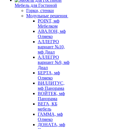
Мебель для Гостиной
Горки, стенки
Модульные решения
POINT, мф
Мебелком
АВАЛОН, мф
Олмеко
АЛЛЕГРО
вариант №10,
мф Диал
АЛЛЕГРО
вариант №9, мф
Диал
БЕРТА, мф
Олмеко
ВИЛЛИТУС,
мф Панорама
ВОЙТЕК, мф
Панорама
ВЕГА, КБ
мебель
ГАММА, мф
Олмеко
ДОНАТА, мф