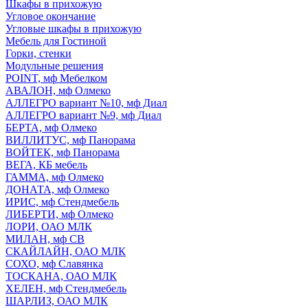
Шкафы в прихожую
Угловое окончание
Угловые шкафы в прихожую
Мебель для Гостиной
Горки, стенки
Модульные решения
POINT, мф Мебелком
АВАЛОН, мф Олмеко
АЛЛЕГРО вариант №10, мф Диал
АЛЛЕГРО вариант №9, мф Диал
БЕРТА, мф Олмеко
ВИЛЛИТУС, мф Панорама
ВОЙТЕК, мф Панорама
ВЕГА, КБ мебель
ГАММА, мф Олмеко
ДОНАТА, мф Олмеко
ИРИС, мф Стендмебель
ЛИБЕРТИ, мф Олмеко
ЛОРИ, ОАО МЛК
МИЛАН, мф СВ
СКАЙЛАЙН, ОАО МЛК
СОХО, мф Славянка
ТОСКАНА, ОАО МЛК
ХЕЛЕН, мф Стендмебель
ШАРЛИЗ, ОАО МЛК