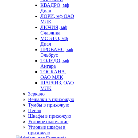
КВАДРО, мф
Диал
ЛОРИ, мф ОАО
МЛК
ЛЮЧИЯ, мф
Славянка
МС ЭГО, мф
Диал
ПРОВАНС, мф
Эльбрус
ТОЛЕДО, мф
Ангара
ТОСКАНА,
ОАО МЛК
ШАРЛИЗ, ОАО
МЛК
Зеркало
Вешалки в прихожую
Тумбы в прихожую
Пенал
Шкафы в прихожую
Угловое окончание
Угловые шкафы в
прихожую