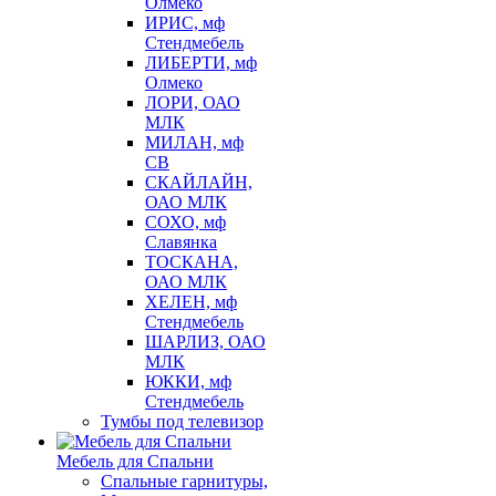
Олмеко
ИРИС, мф
Стендмебель
ЛИБЕРТИ, мф
Олмеко
ЛОРИ, ОАО
МЛК
МИЛАН, мф
СВ
СКАЙЛАЙН,
ОАО МЛК
СОХО, мф
Славянка
ТОСКАНА,
ОАО МЛК
ХЕЛЕН, мф
Стендмебель
ШАРЛИЗ, ОАО
МЛК
ЮККИ, мф
Стендмебель
Тумбы под телевизор
Мебель для Спальни
Спальные гарнитуры,