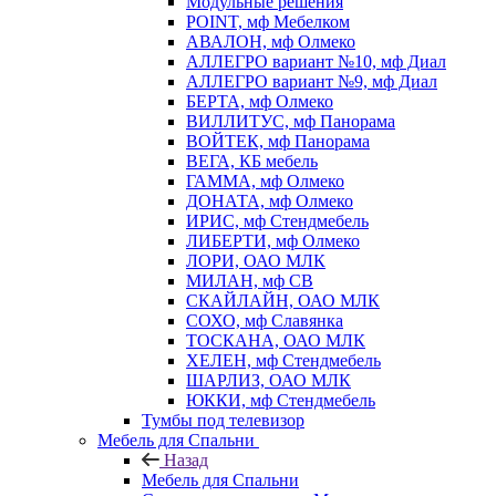
Модульные решения
POINT, мф Мебелком
АВАЛОН, мф Олмеко
АЛЛЕГРО вариант №10, мф Диал
АЛЛЕГРО вариант №9, мф Диал
БЕРТА, мф Олмеко
ВИЛЛИТУС, мф Панорама
ВОЙТЕК, мф Панорама
ВЕГА, КБ мебель
ГАММА, мф Олмеко
ДОНАТА, мф Олмеко
ИРИС, мф Стендмебель
ЛИБЕРТИ, мф Олмеко
ЛОРИ, ОАО МЛК
МИЛАН, мф СВ
СКАЙЛАЙН, ОАО МЛК
СОХО, мф Славянка
ТОСКАНА, ОАО МЛК
ХЕЛЕН, мф Стендмебель
ШАРЛИЗ, ОАО МЛК
ЮККИ, мф Стендмебель
Тумбы под телевизор
Мебель для Спальни
Назад
Мебель для Спальни