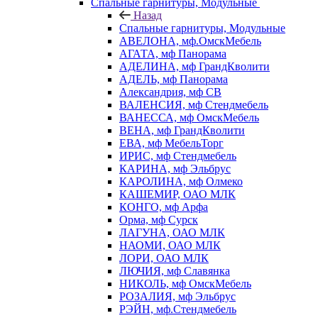
Спальные гарнитуры, Модульные
Назад
Спальные гарнитуры, Модульные
АВЕЛОНА, мф.ОмскМебель
АГАТА, мф Панорама
АДЕЛИНА, мф ГрандКволити
АДЕЛЬ, мф Панорама
Александрия, мф СВ
ВАЛЕНСИЯ, мф Стендмебель
ВАНЕССА, мф ОмскМебель
ВЕНА, мф ГрандКволити
ЕВА, мф МебельТорг
ИРИС, мф Стендмебель
КАРИНА, мф Эльбрус
КАРОЛИНА, мф Олмеко
КАШЕМИР, ОАО МЛК
КОНГО, мф Арфа
Орма, мф Сурск
ЛАГУНА, ОАО МЛК
НАОМИ, ОАО МЛК
ЛОРИ, ОАО МЛК
ЛЮЧИЯ, мф Славянка
НИКОЛЬ, мф ОмскМебель
РОЗАЛИЯ, мф Эльбрус
РЭЙН, мф.Стендмебель