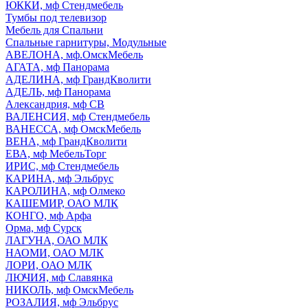
ЮККИ, мф Стендмебель
Тумбы под телевизор
Мебель для Спальни
Спальные гарнитуры, Модульные
АВЕЛОНА, мф.ОмскМебель
АГАТА, мф Панорама
АДЕЛИНА, мф ГрандКволити
АДЕЛЬ, мф Панорама
Александрия, мф СВ
ВАЛЕНСИЯ, мф Стендмебель
ВАНЕССА, мф ОмскМебель
ВЕНА, мф ГрандКволити
ЕВА, мф МебельТорг
ИРИС, мф Стендмебель
КАРИНА, мф Эльбрус
КАРОЛИНА, мф Олмеко
КАШЕМИР, ОАО МЛК
КОНГО, мф Арфа
Орма, мф Сурск
ЛАГУНА, ОАО МЛК
НАОМИ, ОАО МЛК
ЛОРИ, ОАО МЛК
ЛЮЧИЯ, мф Славянка
НИКОЛЬ, мф ОмскМебель
РОЗАЛИЯ, мф Эльбрус