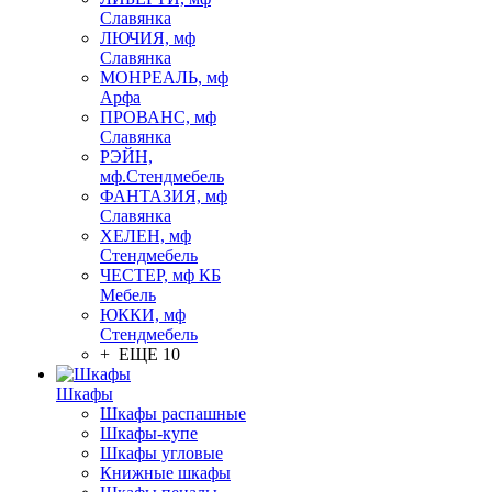
Славянка
ЛЮЧИЯ, мф
Славянка
МОНРЕАЛЬ, мф
Арфа
ПРОВАНС, мф
Славянка
РЭЙН,
мф.Стендмебель
ФАНТАЗИЯ, мф
Славянка
ХЕЛЕН, мф
Стендмебель
ЧЕСТЕР, мф КБ
Мебель
ЮККИ, мф
Стендмебель
+ ЕЩЕ 10
Шкафы
Шкафы распашные
Шкафы-купе
Шкафы угловые
Книжные шкафы