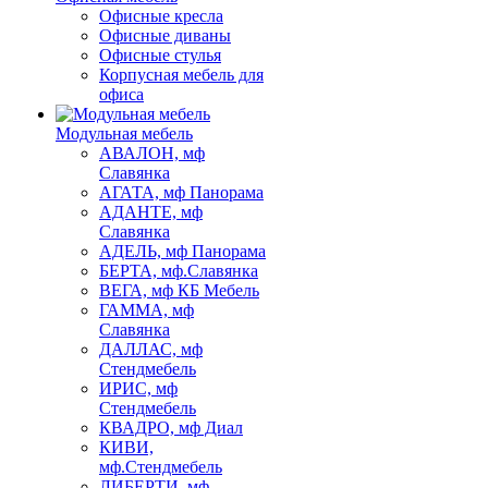
Офисные кресла
Офисные диваны
Офисные стулья
Корпусная мебель для
офиса
Модульная мебель
АВАЛОН, мф
Славянка
АГАТА, мф Панорама
АДАНТЕ, мф
Славянка
АДЕЛЬ, мф Панорама
БЕРТА, мф.Славянка
ВЕГА, мф КБ Мебель
ГАММА, мф
Славянка
ДАЛЛАС, мф
Стендмебель
ИРИС, мф
Стендмебель
КВАДРО, мф Диал
КИВИ,
мф.Стендмебель
ЛИБЕРТИ, мф