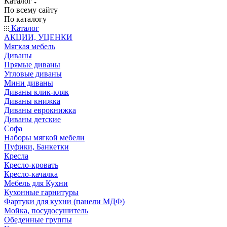
Каталог
По всему сайту
По каталогу
Каталог
АКЦИИ, УЦЕНКИ
Мягкая мебель
Диваны
Прямые диваны
Угловые диваны
Мини диваны
Диваны клик-кляк
Диваны книжка
Диваны еврокнижка
Диваны детские
Софа
Наборы мягкой мебели
Пуфики, Банкетки
Кресла
Кресло-кровать
Кресло-качалка
Мебель для Кухни
Кухонные гарнитуры
Фартуки для кухни (панели МДФ)
Мойка, посудосушитель
Обеденные группы