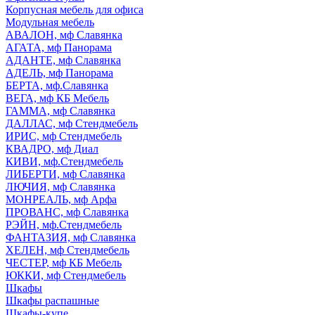
Корпусная мебель для офиса
Модульная мебель
АВАЛОН, мф Славянка
АГАТА, мф Панорама
АДАНТЕ, мф Славянка
АДЕЛЬ, мф Панорама
БЕРТА, мф.Славянка
ВЕГА, мф КБ Мебель
ГАММА, мф Славянка
ДАЛЛАС, мф Стендмебель
ИРИС, мф Стендмебель
КВАДРО, мф Диал
КИВИ, мф.Стендмебель
ЛИБЕРТИ, мф Славянка
ЛЮЧИЯ, мф Славянка
МОНРЕАЛЬ, мф Арфа
ПРОВАНС, мф Славянка
РЭЙН, мф.Стендмебель
ФАНТАЗИЯ, мф Славянка
ХЕЛЕН, мф Стендмебель
ЧЕСТЕР, мф КБ Мебель
ЮККИ, мф Стендмебель
Шкафы
Шкафы распашные
Шкафы-купе