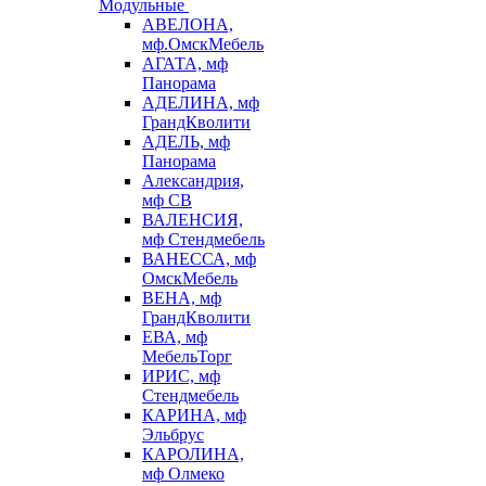
Модульные
АВЕЛОНА,
мф.ОмскМебель
АГАТА, мф
Панорама
АДЕЛИНА, мф
ГрандКволити
АДЕЛЬ, мф
Панорама
Александрия,
мф СВ
ВАЛЕНСИЯ,
мф Стендмебель
ВАНЕССА, мф
ОмскМебель
ВЕНА, мф
ГрандКволити
ЕВА, мф
МебельТорг
ИРИС, мф
Стендмебель
КАРИНА, мф
Эльбрус
КАРОЛИНА,
мф Олмеко