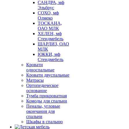
САНДРА, мф
Эльбрус
СОХО, мф
Олмеко
ТОСКАНА,
ОАО МЛК
ХЕЛЕН, мф
Стендмебель
ШАРЛИЗ, ОАО
МЛК
ЮККИ, мф
Стендмебель
Кровати
односпальные
Кровати двуспальные
Матрасы
Ортопедическое
основание
Тумба прикроватная
Комоды для спальни
Пеналы, угловые
окончания для
спальни
Шкафы в спальню