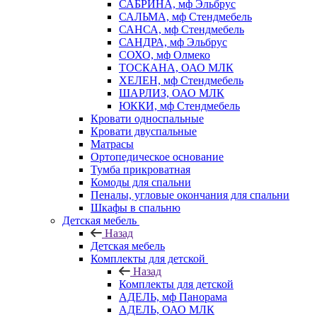
САБРИНА, мф Эльбрус
САЛЬМА, мф Стендмебель
САНСА, мф Стендмебель
САНДРА, мф Эльбрус
СОХО, мф Олмеко
ТОСКАНА, ОАО МЛК
ХЕЛЕН, мф Стендмебель
ШАРЛИЗ, ОАО МЛК
ЮККИ, мф Стендмебель
Кровати односпальные
Кровати двуспальные
Матрасы
Ортопедическое основание
Тумба прикроватная
Комоды для спальни
Пеналы, угловые окончания для спальни
Шкафы в спальню
Детская мебель
Назад
Детская мебель
Комплекты для детской
Назад
Комплекты для детской
АДЕЛЬ, мф Панорама
АДЕЛЬ, ОАО МЛК