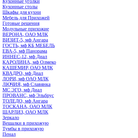
Кухонные уголки
Кухонные столы
Шкафы для кухни
Мебель для Прихожей
Готовые решения
Модульные прихожие
ВЕРОНА, ОАО МЛК
ВИЗИТ-5, мф Ангара
ГОСТЬ, мф КБ МЕБЕЛЬ
ЕВА-5, мф Панорама
ИННЕС-12, мф Диал
КАРОЛИНА, мф Олмеко
КАШЕМИР, ОАО МЛК
КВАДРО, мф Диал
ЛОРИ, мф ОАО МЛК
ЛЮЧИЯ, мф Славянка
МС ЭГО, мф Диал
ПРОВАНС, мф Эльбрус
ТОЛЕДО, мф Ангара
ТОСКАНА, ОАО МЛК
ШАРЛИЗ, ОАО МЛК
Зеркало
Вешалки в прихожую
Тумбы в прихожую
Пенал