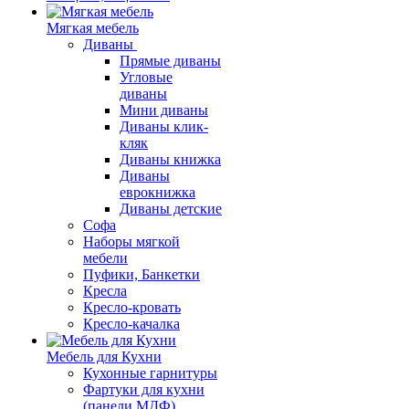
Мягкая мебель
Диваны
Прямые диваны
Угловые
диваны
Мини диваны
Диваны клик-
кляк
Диваны книжка
Диваны
еврокнижка
Диваны детские
Софа
Наборы мягкой
мебели
Пуфики, Банкетки
Кресла
Кресло-кровать
Кресло-качалка
Мебель для Кухни
Кухонные гарнитуры
Фартуки для кухни
(панели МДФ)