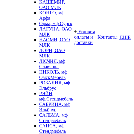
КАШЕМИР,
ОАО МЛК
КОНГО, мф
Арфа
Орма, мф Сурск
ЛАГУНА, ОАО
Условия
+
МЛК
оплаты и
Контакты
ЕЩЕ
НАОМИ, ОАО
доставки
МЛК
ЛОРИ, ОАО
МЛК
ЛЮЧИЯ, мф
Славянка
НИКОЛЬ, мф
ОмскМебель
РОЗАЛИЯ, мф
Эльбрус
РЭЙН,
мф.Стендмебель
САБРИНА, мф
Эльбрус
САЛЬМА, мф
Стендмебель
САНСА, мф
Стендмебель