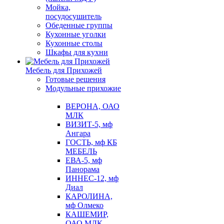
Мойка,
посудосушитель
Обеденные группы
Кухонные уголки
Кухонные столы
Шкафы для кухни
Мебель для Прихожей
Готовые решения
Модульные прихожие
ВЕРОНА, ОАО
МЛК
ВИЗИТ-5, мф
Ангара
ГОСТЬ, мф КБ
МЕБЕЛЬ
ЕВА-5, мф
Панорама
ИННЕС-12, мф
Диал
КАРОЛИНА,
мф Олмеко
КАШЕМИР,
ОАО МЛК