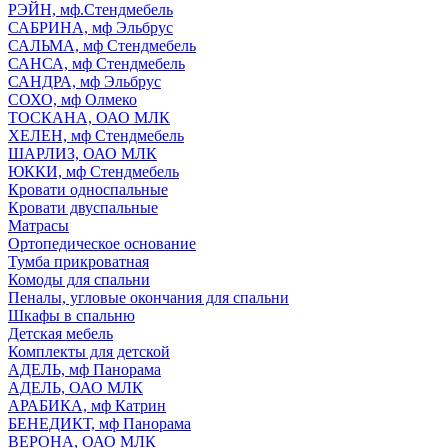
РЭЙН, мф.Стендмебель
САБРИНА, мф Эльбрус
САЛЬМА, мф Стендмебель
САНСА, мф Стендмебель
САНДРА, мф Эльбрус
СОХО, мф Олмеко
ТОСКАНА, ОАО МЛК
ХЕЛЕН, мф Стендмебель
ШАРЛИЗ, ОАО МЛК
ЮККИ, мф Стендмебель
Кровати односпальные
Кровати двуспальные
Матрасы
Ортопедическое основание
Тумба прикроватная
Комоды для спальни
Пеналы, угловые окончания для спальни
Шкафы в спальню
Детская мебель
Комплекты для детской
АДЕЛЬ, мф Панорама
АДЕЛЬ, ОАО МЛК
АРАБИКА, мф Катрин
БЕНЕДИКТ, мф Панорама
ВЕРОНА, ОАО МЛК