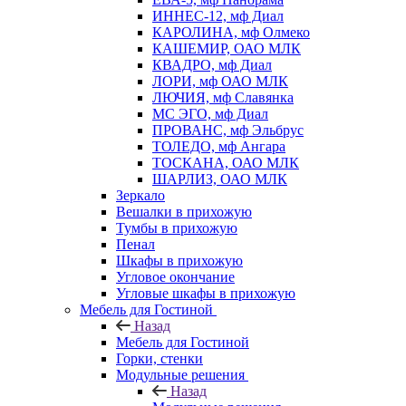
ИННЕС-12, мф Диал
КАРОЛИНА, мф Олмеко
КАШЕМИР, ОАО МЛК
КВАДРО, мф Диал
ЛОРИ, мф ОАО МЛК
ЛЮЧИЯ, мф Славянка
МС ЭГО, мф Диал
ПРОВАНС, мф Эльбрус
ТОЛЕДО, мф Ангара
ТОСКАНА, ОАО МЛК
ШАРЛИЗ, ОАО МЛК
Зеркало
Вешалки в прихожую
Тумбы в прихожую
Пенал
Шкафы в прихожую
Угловое окончание
Угловые шкафы в прихожую
Мебель для Гостиной
Назад
Мебель для Гостиной
Горки, стенки
Модульные решения
Назад