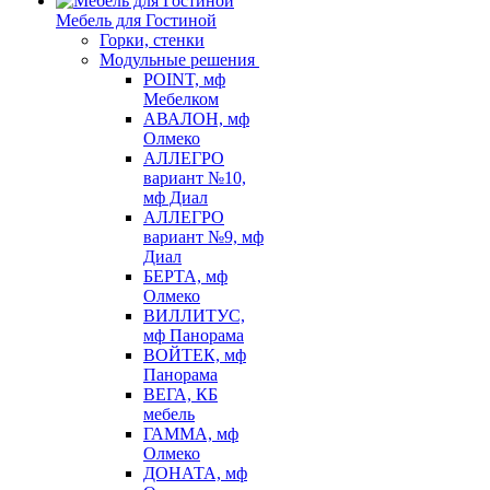
Мебель для Гостиной
Горки, стенки
Модульные решения
POINT, мф
Мебелком
АВАЛОН, мф
Олмеко
АЛЛЕГРО
вариант №10,
мф Диал
АЛЛЕГРО
вариант №9, мф
Диал
БЕРТА, мф
Олмеко
ВИЛЛИТУС,
мф Панорама
ВОЙТЕК, мф
Панорама
ВЕГА, КБ
мебель
ГАММА, мф
Олмеко
ДОНАТА, мф