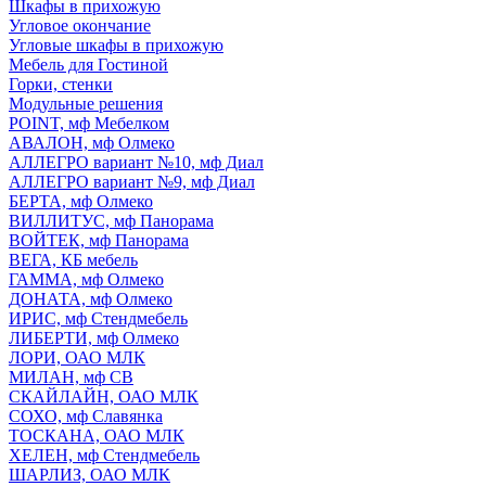
Шкафы в прихожую
Угловое окончание
Угловые шкафы в прихожую
Мебель для Гостиной
Горки, стенки
Модульные решения
POINT, мф Мебелком
АВАЛОН, мф Олмеко
АЛЛЕГРО вариант №10, мф Диал
АЛЛЕГРО вариант №9, мф Диал
БЕРТА, мф Олмеко
ВИЛЛИТУС, мф Панорама
ВОЙТЕК, мф Панорама
ВЕГА, КБ мебель
ГАММА, мф Олмеко
ДОНАТА, мф Олмеко
ИРИС, мф Стендмебель
ЛИБЕРТИ, мф Олмеко
ЛОРИ, ОАО МЛК
МИЛАН, мф СВ
СКАЙЛАЙН, ОАО МЛК
СОХО, мф Славянка
ТОСКАНА, ОАО МЛК
ХЕЛЕН, мф Стендмебель
ШАРЛИЗ, ОАО МЛК