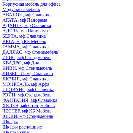
Корпусная мебель для офиса
Модульная мебель
АВАЛОН, мф Славянка
АГАТА, мф Панорама
АДАНТЕ, мф Славянка
АДЕЛЬ, мф Панорама
БЕРТА, мф.Славянка
ВЕГА, мф КБ Мебель
ГАММА, мф Славянка
ДАЛЛАС, мф Стендмебель
ИРИС, мф Стендмебель
КВАДРО, мф Диал
КИВИ, мф.Стендмебель
ЛИБЕРТИ, мф Славянка
ЛЮЧИЯ, мф Славянка
МОНРЕАЛЬ, мф Арфа
ПРОВАНС, мф Славянка
РЭЙН, мф.Стендмебель
ФАНТАЗИЯ, мф Славянка
ХЕЛЕН, мф Стендмебель
ЧЕСТЕР, мф КБ Мебель
ЮККИ, мф Стендмебель
Шкафы
Шкафы распашные
Шкафы-купе