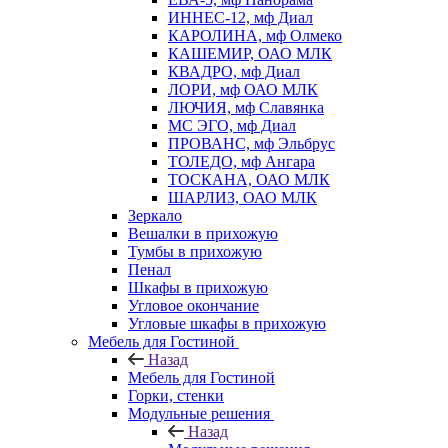
ИННЕС-12, мф Диал
КАРОЛИНА, мф Олмеко
КАШЕМИР, ОАО МЛК
КВАДРО, мф Диал
ЛОРИ, мф ОАО МЛК
ЛЮЧИЯ, мф Славянка
МС ЭГО, мф Диал
ПРОВАНС, мф Эльбрус
ТОЛЕДО, мф Ангара
ТОСКАНА, ОАО МЛК
ШАРЛИЗ, ОАО МЛК
Зеркало
Вешалки в прихожую
Тумбы в прихожую
Пенал
Шкафы в прихожую
Угловое окончание
Угловые шкафы в прихожую
Мебель для Гостиной
Назад
Мебель для Гостиной
Горки, стенки
Модульные решения
Назад