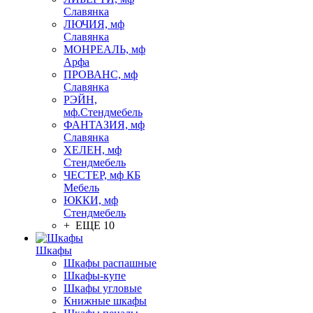
Славянка
ЛЮЧИЯ, мф
Славянка
МОНРЕАЛЬ, мф
Арфа
ПРОВАНС, мф
Славянка
РЭЙН,
мф.Стендмебель
ФАНТАЗИЯ, мф
Славянка
ХЕЛЕН, мф
Стендмебель
ЧЕСТЕР, мф КБ
Мебель
ЮККИ, мф
Стендмебель
+ ЕЩЕ 10
Шкафы
Шкафы распашные
Шкафы-купе
Шкафы угловые
Книжные шкафы