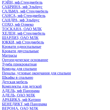
РЭЙН, мф.Стендмебель
САБРИНА, мф Эльбрус
САЛЬМА, мф Стендмебель
САНСА, мф Стендмебель
САНДРА, мф Эльбрус
СОХО, мф Олмеко
ТОСКАНА, ОАО МЛК
ХЕЛЕН, мф Стендмебель
ШАРЛИЗ, ОАО МЛК
ЮККИ, мф Стендмебель
Кровати односпальные
Кровати двуспальные
Матрасы
Ортопедическое основание
Тумба прикроватная
Комоды для спальни
Пеналы, угловые окончания для спальни
Шкафы в спальню
Детская мебель
Комплекты для детской
АДЕЛЬ, мф Панорама
АДЕЛЬ, ОАО МЛК
АРАБИКА, мф Катрин
БЕНЕДИКТ, мф Панорама
ВЕРОНА, ОАО МЛК