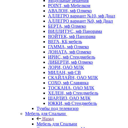
Модульные решения
POINT, мф Мебелком
АВАЛОН, мф Олмеко
АЛЛЕГРО вариант №10, мф Диал
АЛЛЕГРО вариант №9, мф Диал
БЕРТА, мф Олмеко
ВИЛЛИТУС, мф Панорама
ВОЙТЕК, мф Панорама
ВЕГА, КБ мебель
ГАММА, мф Олмеко
ДОНАТА, мф Олмеко
ИРИС, мф Стендмебель
ЛИБЕРТИ, мф Олмеко
ЛОРИ, ОАО МЛК
МИЛАН, мф СВ
СКАЙЛАЙН, ОАО МЛК
СОХО, мф Славянка
ТОСКАНА, ОАО МЛК
ХЕЛЕН, мф Стендмебель
ШАРЛИЗ, ОАО МЛК
ЮККИ, мф Стендмебель
Тумбы под телевизор
Мебель для Спальни
Назад
Мебель для Спальни