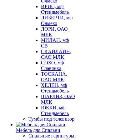
Олмеко
ИРИС, мф
Стендмебель
ЛИБЕРТИ, мф
Олмеко
ЛОРИ, ОАО
МЛК
МИЛАН, мф
СВ
СКАЙЛАЙН,
ОАО МЛК
СОХО, мф
Славянка
ТОСКАНА,
ОАО МЛК
ХЕЛЕН, мф
Стендмебель
ШАРЛИЗ, ОАО
МЛК
ЮККИ, мф
Стендмебель
Тумбы под телевизор
Мебель для Спальни
Спальные гарнитуры,