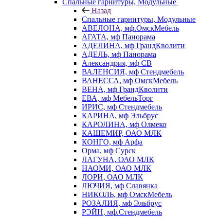
Спальные гарнитуры, Модульные
Назад
Спальные гарнитуры, Модульные
АВЕЛОНА, мф.ОмскМебель
АГАТА, мф Панорама
АДЕЛИНА, мф ГрандКволити
АДЕЛЬ, мф Панорама
Александрия, мф СВ
ВАЛЕНСИЯ, мф Стендмебель
ВАНЕССА, мф ОмскМебель
ВЕНА, мф ГрандКволити
ЕВА, мф МебельТорг
ИРИС, мф Стендмебель
КАРИНА, мф Эльбрус
КАРОЛИНА, мф Олмеко
КАШЕМИР, ОАО МЛК
КОНГО, мф Арфа
Орма, мф Сурск
ЛАГУНА, ОАО МЛК
НАОМИ, ОАО МЛК
ЛОРИ, ОАО МЛК
ЛЮЧИЯ, мф Славянка
НИКОЛЬ, мф ОмскМебель
РОЗАЛИЯ, мф Эльбрус
РЭЙН, мф.Стендмебель