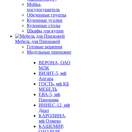
Мойка,
посудосушитель
Обеденные группы
Кухонные уголки
Кухонные столы
Шкафы для кухни
Мебель для Прихожей
Готовые решения
Модульные прихожие
ВЕРОНА, ОАО
МЛК
ВИЗИТ-5, мф
Ангара
ГОСТЬ, мф КБ
МЕБЕЛЬ
ЕВА-5, мф
Панорама
ИННЕС-12, мф
Диал
КАРОЛИНА,
мф Олмеко
КАШЕМИР,
ОАО МЛК