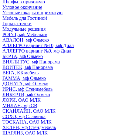
Шкафы в прихожую
Угловое окончание
Угловые шкафы в прихожую
Мебель для Гостиной
Горки, стенки
Модульные решения
POINT, мф Мебелком
АВАЛОН, мф Олмеко
АЛЛЕГРО вариант №10, мф Диал
АЛЛЕГРО вариант №9, мф Диал
БЕРТА, мф Олмеко
ВИЛЛИТУС, мф Панорама
ВОЙТЕК, мф Панорама
ВЕГА, КБ мебель
ГАММА, мф Олмеко
ДОНАТА, мф Олмеко
ИРИС, мф Стендмебель
ЛИБЕРТИ, мф Олмеко
ЛОРИ, ОАО МЛК
МИЛАН, мф СВ
СКАЙЛАЙН, ОАО МЛК
СОХО, мф Славянка
ТОСКАНА, ОАО МЛК
ХЕЛЕН, мф Стендмебель
ШАРЛИЗ, ОАО МЛК