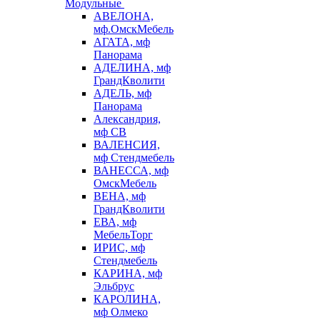
Модульные
АВЕЛОНА,
мф.ОмскМебель
АГАТА, мф
Панорама
АДЕЛИНА, мф
ГрандКволити
АДЕЛЬ, мф
Панорама
Александрия,
мф СВ
ВАЛЕНСИЯ,
мф Стендмебель
ВАНЕССА, мф
ОмскМебель
ВЕНА, мф
ГрандКволити
ЕВА, мф
МебельТорг
ИРИС, мф
Стендмебель
КАРИНА, мф
Эльбрус
КАРОЛИНА,
мф Олмеко