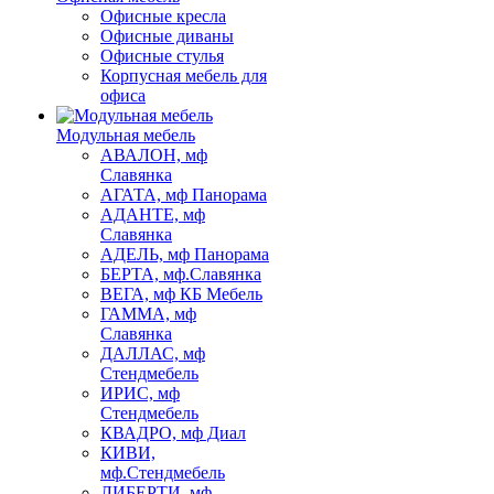
Офисные кресла
Офисные диваны
Офисные стулья
Корпусная мебель для
офиса
Модульная мебель
АВАЛОН, мф
Славянка
АГАТА, мф Панорама
АДАНТЕ, мф
Славянка
АДЕЛЬ, мф Панорама
БЕРТА, мф.Славянка
ВЕГА, мф КБ Мебель
ГАММА, мф
Славянка
ДАЛЛАС, мф
Стендмебель
ИРИС, мф
Стендмебель
КВАДРО, мф Диал
КИВИ,
мф.Стендмебель
ЛИБЕРТИ, мф