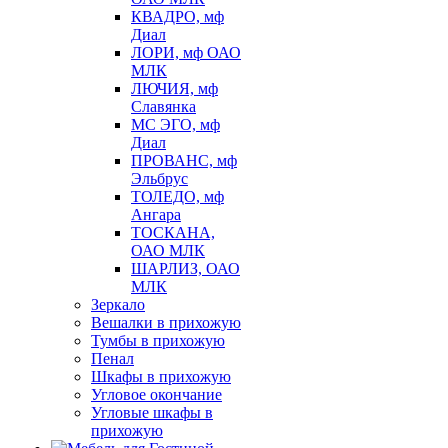
КВАДРО, мф
Диал
ЛОРИ, мф ОАО
МЛК
ЛЮЧИЯ, мф
Славянка
МС ЭГО, мф
Диал
ПРОВАНС, мф
Эльбрус
ТОЛЕДО, мф
Ангара
ТОСКАНА,
ОАО МЛК
ШАРЛИЗ, ОАО
МЛК
Зеркало
Вешалки в прихожую
Тумбы в прихожую
Пенал
Шкафы в прихожую
Угловое окончание
Угловые шкафы в
прихожую