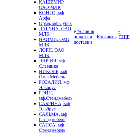
КАШЕМИР,
ОАО МЛК
КОНГО, мф
Арфа
Орма, мф Сурск
ЛАГУНА, ОАО
Условия
+
МЛК
оплаты и
Контакты
ЕЩЕ
НАОМИ, ОАО
доставки
МЛК
ЛОРИ, ОАО
МЛК
ЛЮЧИЯ, мф
Славянка
НИКОЛЬ, мф
ОмскМебель
РОЗАЛИЯ, мф
Эльбрус
РЭЙН,
мф.Стендмебель
САБРИНА, мф
Эльбрус
САЛЬМА, мф
Стендмебель
САНСА, мф
Стендмебель