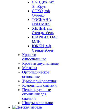
САНДРА, мф
Эльбрус
СОХО, мф
Олмеко
ТОСКАНА,
ОАО МЛК
ХЕЛЕН, мф
Стендмебель
ШАРЛИЗ, ОАО
МЛК
ЮККИ, мф
Стендмебель
Кровати
односпальные
Кровати двуспальные
Матрасы
Ортопедическое
основание
Тумба прикроватная
Комоды для спальни
Пеналы, угловые
окончания для
спальни
Шкафы в спальню