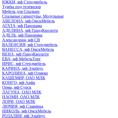
ЮККИ, мф Стендмебель
Тумбы под телевизор
Мебель для Спальни
Спальные гарнитуры, Модульные
АВЕЛОНА, мф.ОмскМебель
АГАТА, мф Панорама
АДЕЛИНА, мф ГрандКволити
АДЕЛЬ, мф Панорама
Александрия, мф СВ
ВАЛЕНСИЯ, мф Стендмебель
ВАНЕССА, мф ОмскМебель
ВЕНА, мф ГрандКволити
ЕВА, мф МебельТорг
ИРИС, мф Стендмебель
КАРИНА, мф Эльбрус
КАРОЛИНА, мф Олмеко
КАШЕМИР, ОАО МЛК
КОНГО, мф Арфа
Орма, мф Сурск
ЛАГУНА, ОАО МЛК
НАОМИ, ОАО МЛК
ЛОРИ, ОАО МЛК
ЛЮЧИЯ, мф Славянка
НИКОЛЬ, мф ОмскМебель
РОЗАЛИЯ, мф Эльбрус