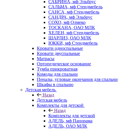
САБРИНА, мф Эльбрус
САЛЬМА, мф Стендмебель
САНСА, мф Стендмебель
САНДРА, мф Эльбрус
СОХО, мф Олмеко
ТОСКАНА, ОАО МЛК
ХЕЛЕН, мф Стендмебель
ШАРЛИЗ, ОАО МЛК
ЮККИ, мф Стендмебель
Кровати односпальные
Кровати двуспальные
Матрасы
Ортопедическое основание
Тумба прикроватная
Комоды для спальни
Пеналы, угловые окончания для спальни
Шкафы в спальню
Детская мебель
Назад
Детская мебель
Комплекты для детской
Назад
Комплекты для детской
АДЕЛЬ, мф Панорама
АДЕЛЬ, ОАО МЛК