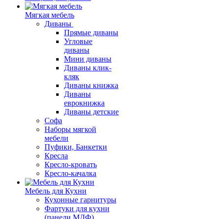
Мягкая мебель
Диваны
Прямые диваны
Угловые
диваны
Мини диваны
Диваны клик-
кляк
Диваны книжка
Диваны
еврокнижка
Диваны детские
Софа
Наборы мягкой
мебели
Пуфики, Банкетки
Кресла
Кресло-кровать
Кресло-качалка
Мебель для Кухни
Кухонные гарнитуры
Фартуки для кухни
(панели МДФ)