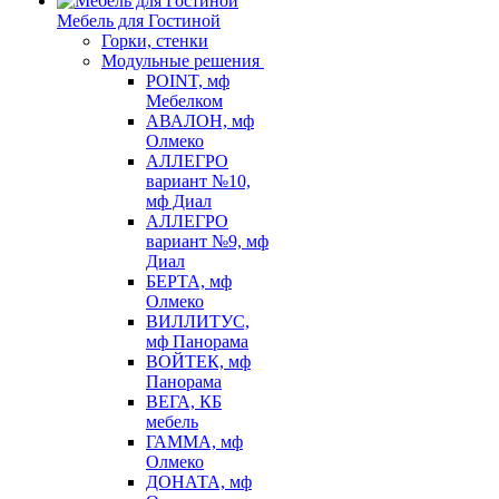
Мебель для Гостиной
Горки, стенки
Модульные решения
POINT, мф
Мебелком
АВАЛОН, мф
Олмеко
АЛЛЕГРО
вариант №10,
мф Диал
АЛЛЕГРО
вариант №9, мф
Диал
БЕРТА, мф
Олмеко
ВИЛЛИТУС,
мф Панорама
ВОЙТЕК, мф
Панорама
ВЕГА, КБ
мебель
ГАММА, мф
Олмеко
ДОНАТА, мф