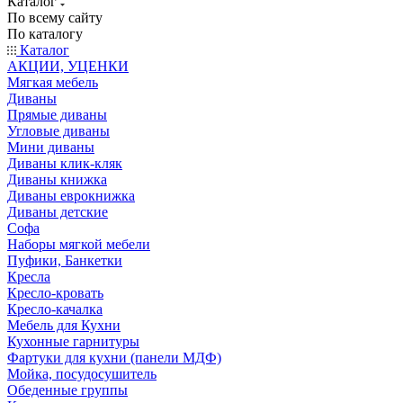
Каталог
По всему сайту
По каталогу
Каталог
АКЦИИ, УЦЕНКИ
Мягкая мебель
Диваны
Прямые диваны
Угловые диваны
Мини диваны
Диваны клик-кляк
Диваны книжка
Диваны еврокнижка
Диваны детские
Софа
Наборы мягкой мебели
Пуфики, Банкетки
Кресла
Кресло-кровать
Кресло-качалка
Мебель для Кухни
Кухонные гарнитуры
Фартуки для кухни (панели МДФ)
Мойка, посудосушитель
Обеденные группы