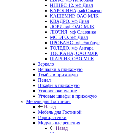
ИННЕС-12, мф Диал
КАРОЛИНА, мф Олмеко
КАШЕМИР, ОАО МЛК
КВАДРО, мф Диал
ЛОРИ, мф ОАО МЛК
ЛЮЧИЯ, мф Славянка
МС ЭГО, мф Диал
ПРОВАНС, мф Эльбрус
ТОЛЕДО, мф Ангара
ТОСКАНА, ОАО МЛК
ШАРЛИЗ, ОАО МЛК
Зеркало
Вешалки в прихожую
Тумбы в прихожую
Пенал
Шкафы в прихожую
Угловое окончание
Угловые шкафы в прихожую
Мебель для Гостиной
Назад
Мебель для Гостиной
Горки, стенки
Модульные решения
Назад