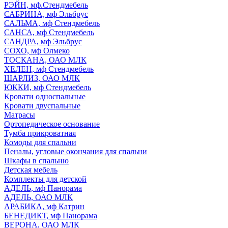
РЭЙН, мф.Стендмебель
САБРИНА, мф Эльбрус
САЛЬМА, мф Стендмебель
САНСА, мф Стендмебель
САНДРА, мф Эльбрус
СОХО, мф Олмеко
ТОСКАНА, ОАО МЛК
ХЕЛЕН, мф Стендмебель
ШАРЛИЗ, ОАО МЛК
ЮККИ, мф Стендмебель
Кровати односпальные
Кровати двуспальные
Матрасы
Ортопедическое основание
Тумба прикроватная
Комоды для спальни
Пеналы, угловые окончания для спальни
Шкафы в спальню
Детская мебель
Комплекты для детской
АДЕЛЬ, мф Панорама
АДЕЛЬ, ОАО МЛК
АРАБИКА, мф Катрин
БЕНЕДИКТ, мф Панорама
ВЕРОНА, ОАО МЛК