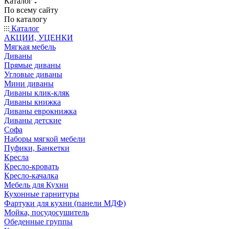
Каталог
По всему сайту
По каталогу
Каталог
АКЦИИ, УЦЕНКИ
Мягкая мебель
Диваны
Прямые диваны
Угловые диваны
Мини диваны
Диваны клик-кляк
Диваны книжка
Диваны еврокнижка
Диваны детские
Софа
Наборы мягкой мебели
Пуфики, Банкетки
Кресла
Кресло-кровать
Кресло-качалка
Мебель для Кухни
Кухонные гарнитуры
Фартуки для кухни (панели МДФ)
Мойка, посудосушитель
Обеденные группы