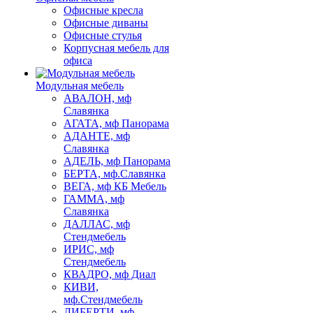
Офисные кресла
Офисные диваны
Офисные стулья
Корпусная мебель для
офиса
Модульная мебель
АВАЛОН, мф
Славянка
АГАТА, мф Панорама
АДАНТЕ, мф
Славянка
АДЕЛЬ, мф Панорама
БЕРТА, мф.Славянка
ВЕГА, мф КБ Мебель
ГАММА, мф
Славянка
ДАЛЛАС, мф
Стендмебель
ИРИС, мф
Стендмебель
КВАДРО, мф Диал
КИВИ,
мф.Стендмебель
ЛИБЕРТИ, мф