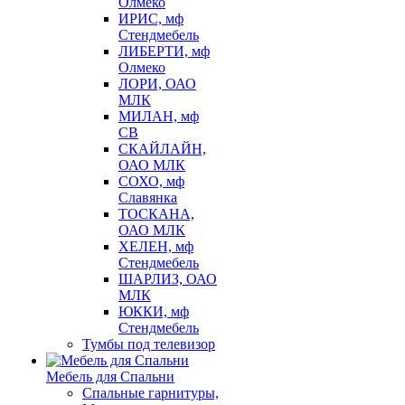
Олмеко
ИРИС, мф
Стендмебель
ЛИБЕРТИ, мф
Олмеко
ЛОРИ, ОАО
МЛК
МИЛАН, мф
СВ
СКАЙЛАЙН,
ОАО МЛК
СОХО, мф
Славянка
ТОСКАНА,
ОАО МЛК
ХЕЛЕН, мф
Стендмебель
ШАРЛИЗ, ОАО
МЛК
ЮККИ, мф
Стендмебель
Тумбы под телевизор
Мебель для Спальни
Спальные гарнитуры,