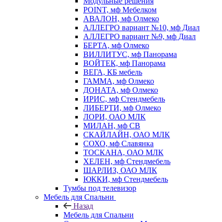
Модульные решения
POINT, мф Мебелком
АВАЛОН, мф Олмеко
АЛЛЕГРО вариант №10, мф Диал
АЛЛЕГРО вариант №9, мф Диал
БЕРТА, мф Олмеко
ВИЛЛИТУС, мф Панорама
ВОЙТЕК, мф Панорама
ВЕГА, КБ мебель
ГАММА, мф Олмеко
ДОНАТА, мф Олмеко
ИРИС, мф Стендмебель
ЛИБЕРТИ, мф Олмеко
ЛОРИ, ОАО МЛК
МИЛАН, мф СВ
СКАЙЛАЙН, ОАО МЛК
СОХО, мф Славянка
ТОСКАНА, ОАО МЛК
ХЕЛЕН, мф Стендмебель
ШАРЛИЗ, ОАО МЛК
ЮККИ, мф Стендмебель
Тумбы под телевизор
Мебель для Спальни
Назад
Мебель для Спальни