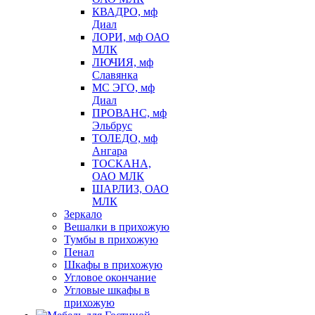
КВАДРО, мф
Диал
ЛОРИ, мф ОАО
МЛК
ЛЮЧИЯ, мф
Славянка
МС ЭГО, мф
Диал
ПРОВАНС, мф
Эльбрус
ТОЛЕДО, мф
Ангара
ТОСКАНА,
ОАО МЛК
ШАРЛИЗ, ОАО
МЛК
Зеркало
Вешалки в прихожую
Тумбы в прихожую
Пенал
Шкафы в прихожую
Угловое окончание
Угловые шкафы в
прихожую