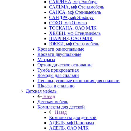
САБРИНА, мф Эльбрус
САЛЬМА, мф Стендмебель
САНСА, мф Стендмебель
САНДРА, мф Эльбрус
СОХО, мф Олмеко
ТОСКАНА, ОАО МЛК
ХЕЛЕН, мф Стендмебель
ШАРЛИЗ, ОАО МЛК
ЮККИ, мф Стендмебель
Кровати односпальные
Кровати двуспальные
Матрасы
Ортопедическое основание
Тумба прикроватная
Комоды для спальни
Пеналы, угловые окончания для спальни
Шкафы в спальню
Детская мебель
Назад
Детская мебель
Комплекты для детской
Назад
Комплекты для детской
АДЕЛЬ, мф Панорама
АДЕЛЬ, ОАО МЛК