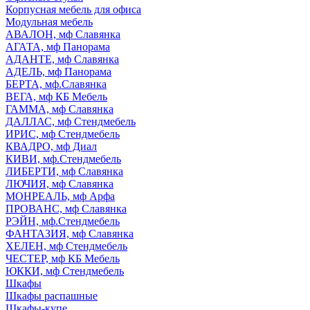
Корпусная мебель для офиса
Модульная мебель
АВАЛОН, мф Славянка
АГАТА, мф Панорама
АДАНТЕ, мф Славянка
АДЕЛЬ, мф Панорама
БЕРТА, мф.Славянка
ВЕГА, мф КБ Мебель
ГАММА, мф Славянка
ДАЛЛАС, мф Стендмебель
ИРИС, мф Стендмебель
КВАДРО, мф Диал
КИВИ, мф.Стендмебель
ЛИБЕРТИ, мф Славянка
ЛЮЧИЯ, мф Славянка
МОНРЕАЛЬ, мф Арфа
ПРОВАНС, мф Славянка
РЭЙН, мф.Стендмебель
ФАНТАЗИЯ, мф Славянка
ХЕЛЕН, мф Стендмебель
ЧЕСТЕР, мф КБ Мебель
ЮККИ, мф Стендмебель
Шкафы
Шкафы распашные
Шкафы-купе