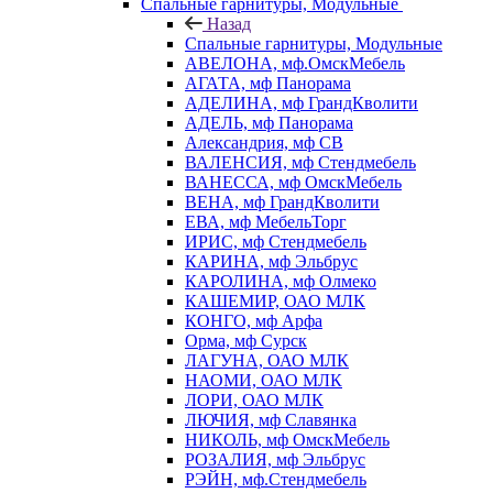
Спальные гарнитуры, Модульные
Назад
Спальные гарнитуры, Модульные
АВЕЛОНА, мф.ОмскМебель
АГАТА, мф Панорама
АДЕЛИНА, мф ГрандКволити
АДЕЛЬ, мф Панорама
Александрия, мф СВ
ВАЛЕНСИЯ, мф Стендмебель
ВАНЕССА, мф ОмскМебель
ВЕНА, мф ГрандКволити
ЕВА, мф МебельТорг
ИРИС, мф Стендмебель
КАРИНА, мф Эльбрус
КАРОЛИНА, мф Олмеко
КАШЕМИР, ОАО МЛК
КОНГО, мф Арфа
Орма, мф Сурск
ЛАГУНА, ОАО МЛК
НАОМИ, ОАО МЛК
ЛОРИ, ОАО МЛК
ЛЮЧИЯ, мф Славянка
НИКОЛЬ, мф ОмскМебель
РОЗАЛИЯ, мф Эльбрус
РЭЙН, мф.Стендмебель