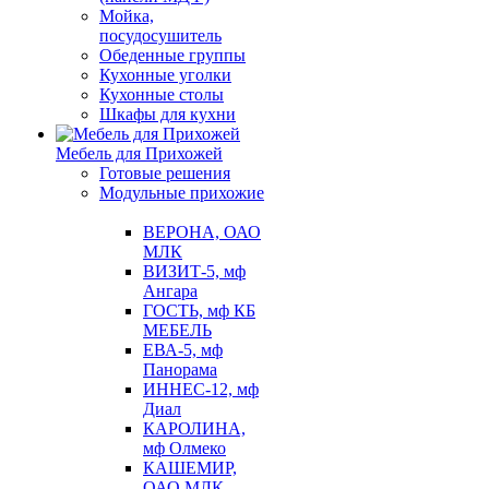
Мойка,
посудосушитель
Обеденные группы
Кухонные уголки
Кухонные столы
Шкафы для кухни
Мебель для Прихожей
Готовые решения
Модульные прихожие
ВЕРОНА, ОАО
МЛК
ВИЗИТ-5, мф
Ангара
ГОСТЬ, мф КБ
МЕБЕЛЬ
ЕВА-5, мф
Панорама
ИННЕС-12, мф
Диал
КАРОЛИНА,
мф Олмеко
КАШЕМИР,
ОАО МЛК