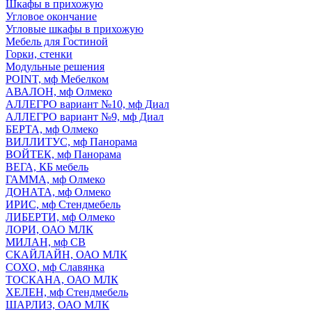
Шкафы в прихожую
Угловое окончание
Угловые шкафы в прихожую
Мебель для Гостиной
Горки, стенки
Модульные решения
POINT, мф Мебелком
АВАЛОН, мф Олмеко
АЛЛЕГРО вариант №10, мф Диал
АЛЛЕГРО вариант №9, мф Диал
БЕРТА, мф Олмеко
ВИЛЛИТУС, мф Панорама
ВОЙТЕК, мф Панорама
ВЕГА, КБ мебель
ГАММА, мф Олмеко
ДОНАТА, мф Олмеко
ИРИС, мф Стендмебель
ЛИБЕРТИ, мф Олмеко
ЛОРИ, ОАО МЛК
МИЛАН, мф СВ
СКАЙЛАЙН, ОАО МЛК
СОХО, мф Славянка
ТОСКАНА, ОАО МЛК
ХЕЛЕН, мф Стендмебель
ШАРЛИЗ, ОАО МЛК