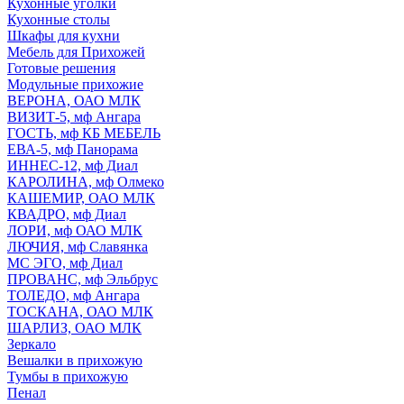
Кухонные уголки
Кухонные столы
Шкафы для кухни
Мебель для Прихожей
Готовые решения
Модульные прихожие
ВЕРОНА, ОАО МЛК
ВИЗИТ-5, мф Ангара
ГОСТЬ, мф КБ МЕБЕЛЬ
ЕВА-5, мф Панорама
ИННЕС-12, мф Диал
КАРОЛИНА, мф Олмеко
КАШЕМИР, ОАО МЛК
КВАДРО, мф Диал
ЛОРИ, мф ОАО МЛК
ЛЮЧИЯ, мф Славянка
МС ЭГО, мф Диал
ПРОВАНС, мф Эльбрус
ТОЛЕДО, мф Ангара
ТОСКАНА, ОАО МЛК
ШАРЛИЗ, ОАО МЛК
Зеркало
Вешалки в прихожую
Тумбы в прихожую
Пенал