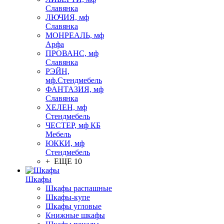
Славянка
ЛЮЧИЯ, мф
Славянка
МОНРЕАЛЬ, мф
Арфа
ПРОВАНС, мф
Славянка
РЭЙН,
мф.Стендмебель
ФАНТАЗИЯ, мф
Славянка
ХЕЛЕН, мф
Стендмебель
ЧЕСТЕР, мф КБ
Мебель
ЮККИ, мф
Стендмебель
+ ЕЩЕ 10
Шкафы
Шкафы распашные
Шкафы-купе
Шкафы угловые
Книжные шкафы