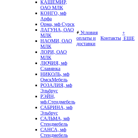
КАШЕМИР,
ОАО МЛК
КОНГО, мф
Арфа
Орма, мф Сурск
ЛАГУНА, ОАО
Условия
+
МЛК
оплаты и
Контакты
ЕЩЕ
НАОМИ, ОАО
доставки
МЛК
ЛОРИ, ОАО
МЛК
ЛЮЧИЯ, мф
Славянка
НИКОЛЬ, мф
ОмскМебель
РОЗАЛИЯ, мф
Эльбрус
РЭЙН,
мф.Стендмебель
САБРИНА, мф
Эльбрус
САЛЬМА, мф
Стендмебель
САНСА, мф
Стендмебель