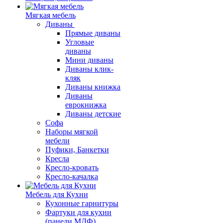
Мягкая мебель
Диваны
Прямые диваны
Угловые
диваны
Мини диваны
Диваны клик-
кляк
Диваны книжка
Диваны
еврокнижка
Диваны детские
Софа
Наборы мягкой
мебели
Пуфики, Банкетки
Кресла
Кресло-кровать
Кресло-качалка
Мебель для Кухни
Кухонные гарнитуры
Фартуки для кухни
(панели МДФ)