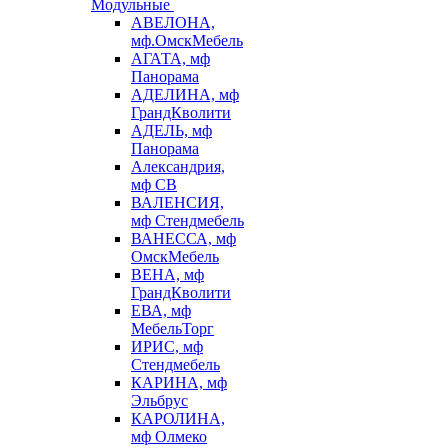
Модульные
АВЕЛОНА,
мф.ОмскМебель
АГАТА, мф
Панорама
АДЕЛИНА, мф
ГрандКволити
АДЕЛЬ, мф
Панорама
Александрия,
мф СВ
ВАЛЕНСИЯ,
мф Стендмебель
ВАНЕССА, мф
ОмскМебель
ВЕНА, мф
ГрандКволити
ЕВА, мф
МебельТорг
ИРИС, мф
Стендмебель
КАРИНА, мф
Эльбрус
КАРОЛИНА,
мф Олмеко