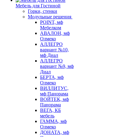
Мебель для Гостиной
Горки, стенки
Модульные решения
POINT, мф
Мебелком
АВАЛОН, мф
Олмеко
АЛЛЕГРО
вариант №10,
мф Диал
АЛЛЕГРО
вариант №9, мф
Диал
БЕРТА, мф
Олмеко
ВИЛЛИТУС,
мф Панорама
ВОЙТЕК, мф
Панорама
ВЕГА, КБ
мебель
ГАММА, мф
Олмеко
ДОНАТА, мф