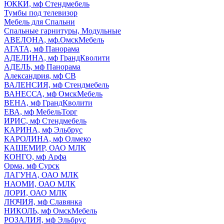
ЮККИ, мф Стендмебель
Тумбы под телевизор
Мебель для Спальни
Спальные гарнитуры, Модульные
АВЕЛОНА, мф.ОмскМебель
АГАТА, мф Панорама
АДЕЛИНА, мф ГрандКволити
АДЕЛЬ, мф Панорама
Александрия, мф СВ
ВАЛЕНСИЯ, мф Стендмебель
ВАНЕССА, мф ОмскМебель
ВЕНА, мф ГрандКволити
ЕВА, мф МебельТорг
ИРИС, мф Стендмебель
КАРИНА, мф Эльбрус
КАРОЛИНА, мф Олмеко
КАШЕМИР, ОАО МЛК
КОНГО, мф Арфа
Орма, мф Сурск
ЛАГУНА, ОАО МЛК
НАОМИ, ОАО МЛК
ЛОРИ, ОАО МЛК
ЛЮЧИЯ, мф Славянка
НИКОЛЬ, мф ОмскМебель
РОЗАЛИЯ, мф Эльбрус