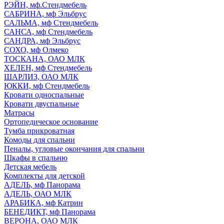
РЭЙН, мф.Стендмебель
САБРИНА, мф Эльбрус
САЛЬМА, мф Стендмебель
САНСА, мф Стендмебель
САНДРА, мф Эльбрус
СОХО, мф Олмеко
ТОСКАНА, ОАО МЛК
ХЕЛЕН, мф Стендмебель
ШАРЛИЗ, ОАО МЛК
ЮККИ, мф Стендмебель
Кровати односпальные
Кровати двуспальные
Матрасы
Ортопедическое основание
Тумба прикроватная
Комоды для спальни
Пеналы, угловые окончания для спальни
Шкафы в спальню
Детская мебель
Комплекты для детской
АДЕЛЬ, мф Панорама
АДЕЛЬ, ОАО МЛК
АРАБИКА, мф Катрин
БЕНЕДИКТ, мф Панорама
ВЕРОНА, ОАО МЛК