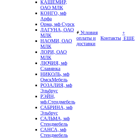
КАШЕМИР,
ОАО МЛК
КОНГО, мф
Арфа
Орма, мф Сурск
ЛАГУНА, ОАО
Условия
+
МЛК
оплаты и
Контакты
ЕЩЕ
НАОМИ, ОАО
доставки
МЛК
ЛОРИ, ОАО
МЛК
ЛЮЧИЯ, мф
Славянка
НИКОЛЬ, мф
ОмскМебель
РОЗАЛИЯ, мф
Эльбрус
РЭЙН,
мф.Стендмебель
САБРИНА, мф
Эльбрус
САЛЬМА, мф
Стендмебель
САНСА, мф
Стендмебель