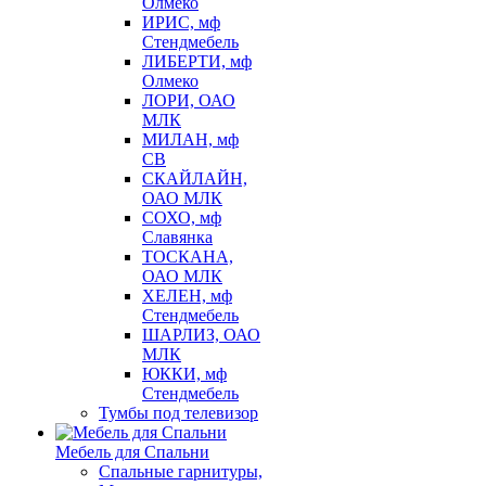
Олмеко
ИРИС, мф
Стендмебель
ЛИБЕРТИ, мф
Олмеко
ЛОРИ, ОАО
МЛК
МИЛАН, мф
СВ
СКАЙЛАЙН,
ОАО МЛК
СОХО, мф
Славянка
ТОСКАНА,
ОАО МЛК
ХЕЛЕН, мф
Стендмебель
ШАРЛИЗ, ОАО
МЛК
ЮККИ, мф
Стендмебель
Тумбы под телевизор
Мебель для Спальни
Спальные гарнитуры,