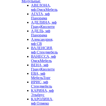
Модульные
АВЕЛОНА,
мф.ОмскМебель
АГАТА, мф
Панорама
АДЕЛИНА, мф
ГрандКволити
АДЕЛЬ, мф
Панорама
Александрия,
мф СВ
ВАЛЕНСИЯ,
мф Стендмебель
ВАНЕССА, мф
ОмскМебель
ВЕНА, мф
ГрандКволити
ЕВА, мф
МебельТорг
ИРИС, мф
Стендмебель
КАРИНА, мф
Эльбрус
КАРОЛИНА,
мф Олмеко