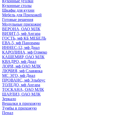
Кухонные уголки
Кухонные столы
Шкафы для кухни
Мебель для Прихожей
Готовые решения
Модульные прихожие
ВЕРОНА, ОАО МЛК
ВИЗИТ-5, мф Ангара
ГОСТЬ, мф КБ МЕБЕЛЬ
ЕВА-5, мф Панорама
ИННЕС-12, мф Диал
КАРОЛИНА, мф Олмеко
КАШЕМИР, ОАО МЛК
КВАДРО, мф Диал
ЛОРИ, мф ОАО МЛК
ЛЮЧИЯ, мф Славянка
МС ЭГО, мф Диал
ПРОВАНС, мф Эльбрус
ТОЛЕДО, мф Ангара
ТОСКАНА, ОАО МЛК
ШАРЛИЗ, ОАО МЛК
Зеркало
Вешалки в прихожую
Тумбы в прихожую
Пенал