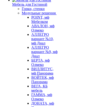
Мебель для Гостиной
Горки, стенки
Модульные решения
POINT, мф
Мебелком
АВАЛОН, мф
Олмеко
АЛЛЕГРО
вариант №10,
мф Диал
АЛЛЕГРО
вариант №9, мф
Диал
БЕРТА, мф
Олмеко
ВИЛЛИТУС,
мф Панорама
ВОЙТЕК, мф
Панорама
ВЕГА, КБ
мебель
ГАММА, мф
Олмеко
ДОНАТА, мф