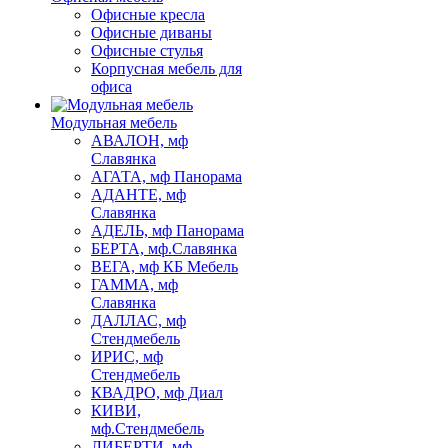
Офисные кресла
Офисные диваны
Офисные стулья
Корпусная мебель для
офиса
Модульная мебель
АВАЛОН, мф
Славянка
АГАТА, мф Панорама
АДАНТЕ, мф
Славянка
АДЕЛЬ, мф Панорама
БЕРТА, мф.Славянка
ВЕГА, мф КБ Мебель
ГАММА, мф
Славянка
ДАЛЛАС, мф
Стендмебель
ИРИС, мф
Стендмебель
КВАДРО, мф Диал
КИВИ,
мф.Стендмебель
ЛИБЕРТИ, мф