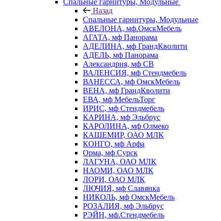
Спальные гарнитуры, Модульные
Назад
Спальные гарнитуры, Модульные
АВЕЛОНА, мф.ОмскМебель
АГАТА, мф Панорама
АДЕЛИНА, мф ГрандКволити
АДЕЛЬ, мф Панорама
Александрия, мф СВ
ВАЛЕНСИЯ, мф Стендмебель
ВАНЕССА, мф ОмскМебель
ВЕНА, мф ГрандКволити
ЕВА, мф МебельТорг
ИРИС, мф Стендмебель
КАРИНА, мф Эльбрус
КАРОЛИНА, мф Олмеко
КАШЕМИР, ОАО МЛК
КОНГО, мф Арфа
Орма, мф Сурск
ЛАГУНА, ОАО МЛК
НАОМИ, ОАО МЛК
ЛОРИ, ОАО МЛК
ЛЮЧИЯ, мф Славянка
НИКОЛЬ, мф ОмскМебель
РОЗАЛИЯ, мф Эльбрус
РЭЙН, мф.Стендмебель