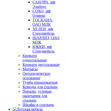
САНДРА, мф
Эльбрус
СОХО, мф
Олмеко
ТОСКАНА,
ОАО МЛК
ХЕЛЕН, мф
Стендмебель
ШАРЛИЗ, ОАО
МЛК
ЮККИ, мф
Стендмебель
Кровати
односпальные
Кровати двуспальные
Матрасы
Ортопедическое
основание
Тумба прикроватная
Комоды для спальни
Пеналы, угловые
окончания для
спальни
Шкафы в спальню