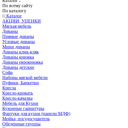
Каталог
По всему сайту
По каталогу
Каталог
АКЦИИ, УЦЕНКИ
Мягкая мебель
Диваны
Прямые диваны
Угловые диваны
Мини диваны
Диваны клик-кляк
Диваны книжка
Диваны еврокнижка
Диваны детские
Софа
Наборы мягкой мебели
Пуфики, Банкетки
Кресла
Кресло-кровать
Кресло-качалка
Мебель для Кухни
Кухонные гарнитуры
Фартуки для кухни (панели МДФ)
Мойка, посудосушитель
Обеденные группы