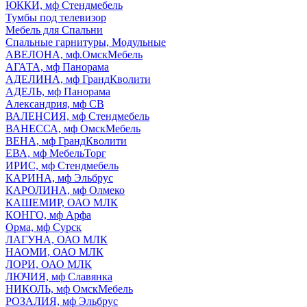
ЮККИ, мф Стендмебель
Тумбы под телевизор
Мебель для Спальни
Спальные гарнитуры, Модульные
АВЕЛОНА, мф.ОмскМебель
АГАТА, мф Панорама
АДЕЛИНА, мф ГрандКволити
АДЕЛЬ, мф Панорама
Александрия, мф СВ
ВАЛЕНСИЯ, мф Стендмебель
ВАНЕССА, мф ОмскМебель
ВЕНА, мф ГрандКволити
ЕВА, мф МебельТорг
ИРИС, мф Стендмебель
КАРИНА, мф Эльбрус
КАРОЛИНА, мф Олмеко
КАШЕМИР, ОАО МЛК
КОНГО, мф Арфа
Орма, мф Сурск
ЛАГУНА, ОАО МЛК
НАОМИ, ОАО МЛК
ЛОРИ, ОАО МЛК
ЛЮЧИЯ, мф Славянка
НИКОЛЬ, мф ОмскМебель
РОЗАЛИЯ, мф Эльбрус