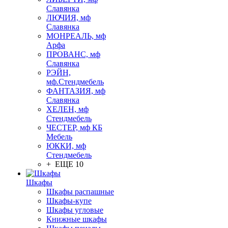
Славянка
ЛЮЧИЯ, мф
Славянка
МОНРЕАЛЬ, мф
Арфа
ПРОВАНС, мф
Славянка
РЭЙН,
мф.Стендмебель
ФАНТАЗИЯ, мф
Славянка
ХЕЛЕН, мф
Стендмебель
ЧЕСТЕР, мф КБ
Мебель
ЮККИ, мф
Стендмебель
+ ЕЩЕ 10
Шкафы
Шкафы распашные
Шкафы-купе
Шкафы угловые
Книжные шкафы