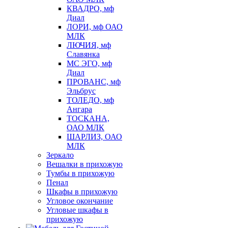
КВАДРО, мф
Диал
ЛОРИ, мф ОАО
МЛК
ЛЮЧИЯ, мф
Славянка
МС ЭГО, мф
Диал
ПРОВАНС, мф
Эльбрус
ТОЛЕДО, мф
Ангара
ТОСКАНА,
ОАО МЛК
ШАРЛИЗ, ОАО
МЛК
Зеркало
Вешалки в прихожую
Тумбы в прихожую
Пенал
Шкафы в прихожую
Угловое окончание
Угловые шкафы в
прихожую