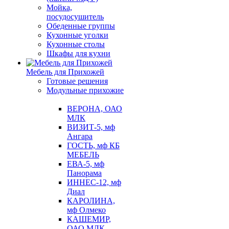
Мойка,
посудосушитель
Обеденные группы
Кухонные уголки
Кухонные столы
Шкафы для кухни
Мебель для Прихожей
Готовые решения
Модульные прихожие
ВЕРОНА, ОАО
МЛК
ВИЗИТ-5, мф
Ангара
ГОСТЬ, мф КБ
МЕБЕЛЬ
ЕВА-5, мф
Панорама
ИННЕС-12, мф
Диал
КАРОЛИНА,
мф Олмеко
КАШЕМИР,
ОАО МЛК