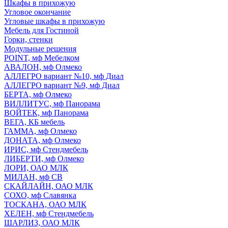
Шкафы в прихожую
Угловое окончание
Угловые шкафы в прихожую
Мебель для Гостиной
Горки, стенки
Модульные решения
POINT, мф Мебелком
АВАЛОН, мф Олмеко
АЛЛЕГРО вариант №10, мф Диал
АЛЛЕГРО вариант №9, мф Диал
БЕРТА, мф Олмеко
ВИЛЛИТУС, мф Панорама
ВОЙТЕК, мф Панорама
ВЕГА, КБ мебель
ГАММА, мф Олмеко
ДОНАТА, мф Олмеко
ИРИС, мф Стендмебель
ЛИБЕРТИ, мф Олмеко
ЛОРИ, ОАО МЛК
МИЛАН, мф СВ
СКАЙЛАЙН, ОАО МЛК
СОХО, мф Славянка
ТОСКАНА, ОАО МЛК
ХЕЛЕН, мф Стендмебель
ШАРЛИЗ, ОАО МЛК