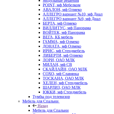
Модульные решения
POINT, мф Мебелком
АВАЛОН, мф Олмеко
АЛЛЕГРО вариант №10, мф Диал
АЛЛЕГРО вариант №9, мф Диал
БЕРТА, мф Олмеко
ВИЛЛИТУС, мф Панорама
ВОЙТЕК, мф Панорама
ВЕГА, КБ мебель
ГАММА, мф Олмеко
ДОНАТА, мф Олмеко
ИРИС, мф Стендмебель
ЛИБЕРТИ, мф Олмеко
ЛОРИ, ОАО МЛК
МИЛАН, мф СВ
СКАЙЛАЙН, ОАО МЛК
СОХО, мф Славянка
ТОСКАНА, ОАО МЛК
ХЕЛЕН, мф Стендмебель
ШАРЛИЗ, ОАО МЛК
ЮККИ, мф Стендмебель
Тумбы под телевизор
Мебель для Спальни
Назад
Мебель для Спальни