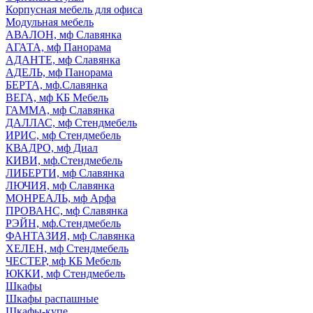
Корпусная мебель для офиса
Модульная мебель
АВАЛОН, мф Славянка
АГАТА, мф Панорама
АДАНТЕ, мф Славянка
АДЕЛЬ, мф Панорама
БЕРТА, мф.Славянка
ВЕГА, мф КБ Мебель
ГАММА, мф Славянка
ДАЛЛАС, мф Стендмебель
ИРИС, мф Стендмебель
КВАДРО, мф Диал
КИВИ, мф.Стендмебель
ЛИБЕРТИ, мф Славянка
ЛЮЧИЯ, мф Славянка
МОНРЕАЛЬ, мф Арфа
ПРОВАНС, мф Славянка
РЭЙН, мф.Стендмебель
ФАНТАЗИЯ, мф Славянка
ХЕЛЕН, мф Стендмебель
ЧЕСТЕР, мф КБ Мебель
ЮККИ, мф Стендмебель
Шкафы
Шкафы распашные
Шкафы-купе