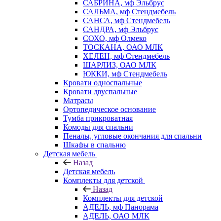
САБРИНА, мф Эльбрус
САЛЬМА, мф Стендмебель
САНСА, мф Стендмебель
САНДРА, мф Эльбрус
СОХО, мф Олмеко
ТОСКАНА, ОАО МЛК
ХЕЛЕН, мф Стендмебель
ШАРЛИЗ, ОАО МЛК
ЮККИ, мф Стендмебель
Кровати односпальные
Кровати двуспальные
Матрасы
Ортопедическое основание
Тумба прикроватная
Комоды для спальни
Пеналы, угловые окончания для спальни
Шкафы в спальню
Детская мебель
Назад
Детская мебель
Комплекты для детской
Назад
Комплекты для детской
АДЕЛЬ, мф Панорама
АДЕЛЬ, ОАО МЛК