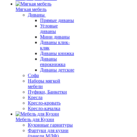
Мягкая мебель
Диваны
Прямые диваны
Угловые
диваны
Мини диваны
Диваны клик-
кляк
Диваны книжка
Диваны
еврокнижка
Диваны детские
Софа
Наборы мягкой
мебели
Пуфики, Банкетки
Кресла
Кресло-кровать
Кресло-качалка
Мебель для Кухни
Кухонные гарнитуры
Фартуки для кухни
(панели МДФ)