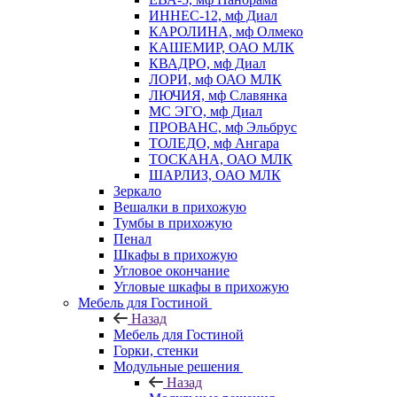
ИННЕС-12, мф Диал
КАРОЛИНА, мф Олмеко
КАШЕМИР, ОАО МЛК
КВАДРО, мф Диал
ЛОРИ, мф ОАО МЛК
ЛЮЧИЯ, мф Славянка
МС ЭГО, мф Диал
ПРОВАНС, мф Эльбрус
ТОЛЕДО, мф Ангара
ТОСКАНА, ОАО МЛК
ШАРЛИЗ, ОАО МЛК
Зеркало
Вешалки в прихожую
Тумбы в прихожую
Пенал
Шкафы в прихожую
Угловое окончание
Угловые шкафы в прихожую
Мебель для Гостиной
Назад
Мебель для Гостиной
Горки, стенки
Модульные решения
Назад