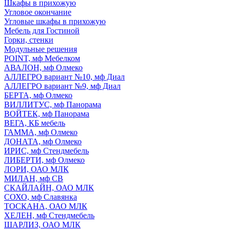
Шкафы в прихожую
Угловое окончание
Угловые шкафы в прихожую
Мебель для Гостиной
Горки, стенки
Модульные решения
POINT, мф Мебелком
АВАЛОН, мф Олмеко
АЛЛЕГРО вариант №10, мф Диал
АЛЛЕГРО вариант №9, мф Диал
БЕРТА, мф Олмеко
ВИЛЛИТУС, мф Панорама
ВОЙТЕК, мф Панорама
ВЕГА, КБ мебель
ГАММА, мф Олмеко
ДОНАТА, мф Олмеко
ИРИС, мф Стендмебель
ЛИБЕРТИ, мф Олмеко
ЛОРИ, ОАО МЛК
МИЛАН, мф СВ
СКАЙЛАЙН, ОАО МЛК
СОХО, мф Славянка
ТОСКАНА, ОАО МЛК
ХЕЛЕН, мф Стендмебель
ШАРЛИЗ, ОАО МЛК