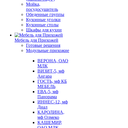
Мойка,
посудосушитель
Обеденные группы
Кухонные уголки
Кухонные столы
Шкафы для кухни
Мебель для Прихожей
Готовые решения
Модульные прихожие
ВЕРОНА, ОАО
МЛК
ВИЗИТ-5, мф
Ангара
ГОСТЬ, мф КБ
МЕБЕЛЬ
ЕВА-5, мф
Панорама
ИННЕС-12, мф
Диал
КАРОЛИНА,
мф Олмеко
КАШЕМИР,
ОАО МЛК