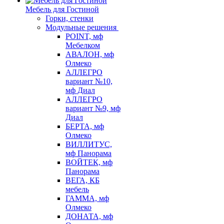
Мебель для Гостиной
Горки, стенки
Модульные решения
POINT, мф
Мебелком
АВАЛОН, мф
Олмеко
АЛЛЕГРО
вариант №10,
мф Диал
АЛЛЕГРО
вариант №9, мф
Диал
БЕРТА, мф
Олмеко
ВИЛЛИТУС,
мф Панорама
ВОЙТЕК, мф
Панорама
ВЕГА, КБ
мебель
ГАММА, мф
Олмеко
ДОНАТА, мф