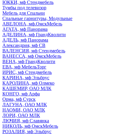
ЮККИ, мф Стендмебель
Тумбы под телевизор
Мебель для Спальни
Спальные гарнитуры, Модульные
АВЕЛОНА, мф.ОмскМебель
АГАТА, мф Панорама
АДЕЛИНА, мф ГрандКволити
АДЕЛЬ, мф Панорама
Александрия, мф СВ
ВАЛЕНСИЯ, мф Стендмебель
ВАНЕССА, мф ОмскМебель
ВЕНА, мф ГрандКволити
ЕВА, мф МебельТорг
ИРИС, мф Стендмебель
КАРИНА, мф Эльбрус
КАРОЛИНА, мф Олмеко
КАШЕМИР, ОАО МЛК
КОНГО, мф Арфа
Орма, мф Сурск
ЛАГУНА, ОАО МЛК
НАОМИ, ОАО МЛК
ЛОРИ, ОАО МЛК
ЛЮЧИЯ, мф Славянка
НИКОЛЬ, мф ОмскМебель
РОЗАЛИЯ, мф Эльбрус