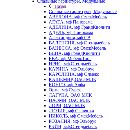
Спальные гарнитуры, Модульные
Назад
Спальные гарнитуры, Модульные
АВЕЛОНА, мф.ОмскМебель
АГАТА, мф Панорама
АДЕЛИНА, мф ГрандКволити
АДЕЛЬ, мф Панорама
Александрия, мф СВ
ВАЛЕНСИЯ, мф Стендмебель
ВАНЕССА, мф ОмскМебель
ВЕНА, мф ГрандКволити
ЕВА, мф МебельТорг
ИРИС, мф Стендмебель
КАРИНА, мф Эльбрус
КАРОЛИНА, мф Олмеко
КАШЕМИР, ОАО МЛК
КОНГО, мф Арфа
Орма, мф Сурск
ЛАГУНА, ОАО МЛК
НАОМИ, ОАО МЛК
ЛОРИ, ОАО МЛК
ЛЮЧИЯ, мф Славянка
НИКОЛЬ, мф ОмскМебель
РОЗАЛИЯ, мф Эльбрус
РЭЙН, мф.Стендмебель