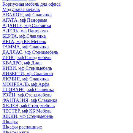
Корпусная мебель для офиса
Модульная мебель
АВАЛОН, мф Славянка
АГАТА, мф Панорама
АДАНТЕ, мф Славянка
АДЕЛЬ, мф Панорама
БЕРТА, мф.Славянка
ВЕГА, мф КБ Мебель
ГАММА, мф Славянка
ДАЛЛАС, мф Стендмебель
ИРИС, мф Стендмебель
КВАДРО, мф Диал
КИВИ, мф.Стендмебель
ЛИБЕРТИ, мф Славянка
ЛЮЧИЯ, мф Славянка
МОНРЕАЛЬ, мф Арфа
ПРОВАНС, мф Славянка
РЭЙН, мф.Стендмебель
ФАНТАЗИЯ, мф Славянка
ХЕЛЕН, мф Стендмебель
ЧЕСТЕР, мф КБ Мебель
ЮККИ, мф Стендмебель
Шкафы
Шкафы распашные
Шкафы-купе