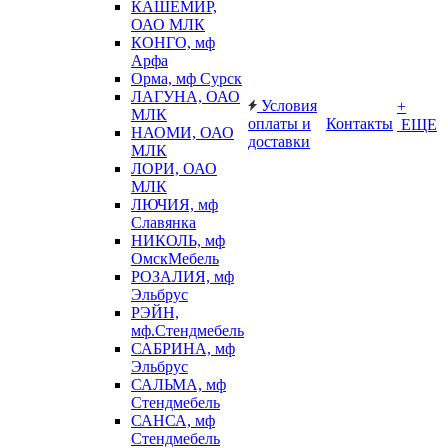
КАШЕМИР,
ОАО МЛК
КОНГО, мф
Арфа
Орма, мф Сурск
ЛАГУНА, ОАО
Условия
+
МЛК
оплаты и
Контакты
ЕЩЕ
НАОМИ, ОАО
доставки
МЛК
ЛОРИ, ОАО
МЛК
ЛЮЧИЯ, мф
Славянка
НИКОЛЬ, мф
ОмскМебель
РОЗАЛИЯ, мф
Эльбрус
РЭЙН,
мф.Стендмебель
САБРИНА, мф
Эльбрус
САЛЬМА, мф
Стендмебель
САНСА, мф
Стендмебель