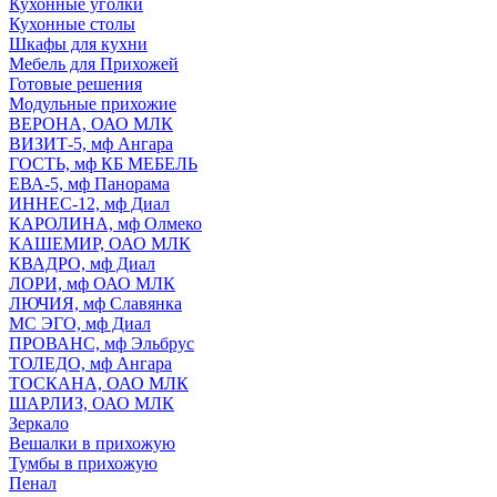
Кухонные уголки
Кухонные столы
Шкафы для кухни
Мебель для Прихожей
Готовые решения
Модульные прихожие
ВЕРОНА, ОАО МЛК
ВИЗИТ-5, мф Ангара
ГОСТЬ, мф КБ МЕБЕЛЬ
ЕВА-5, мф Панорама
ИННЕС-12, мф Диал
КАРОЛИНА, мф Олмеко
КАШЕМИР, ОАО МЛК
КВАДРО, мф Диал
ЛОРИ, мф ОАО МЛК
ЛЮЧИЯ, мф Славянка
МС ЭГО, мф Диал
ПРОВАНС, мф Эльбрус
ТОЛЕДО, мф Ангара
ТОСКАНА, ОАО МЛК
ШАРЛИЗ, ОАО МЛК
Зеркало
Вешалки в прихожую
Тумбы в прихожую
Пенал