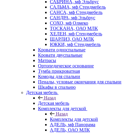
САБРИНА, мф Эльбрус
САЛЬМА, мф Стендмебель
САНСА, мф Стендмебель
САНДРА, мф Эльбрус
СОХО, мф Олмеко
ТОСКАНА, ОАО МЛК
ХЕЛЕН, мф Стендмебель
ШАРЛИЗ, ОАО МЛК
ЮККИ, мф Стендмебель
Кровати односпальные
Кровати двуспальные
Матрасы
Ортопедическое основание
Тумба прикроватная
Комоды для спальни
Пеналы, угловые окончания для спальни
Шкафы в спальню
Детская мебель
Назад
Детская мебель
Комплекты для детской
Назад
Комплекты для детской
АДЕЛЬ, мф Панорама
АДЕЛЬ, ОАО МЛК