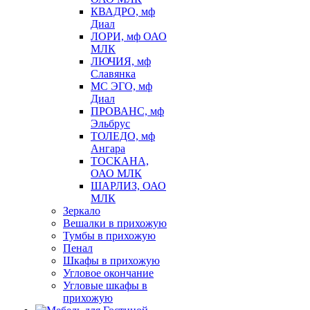
КВАДРО, мф
Диал
ЛОРИ, мф ОАО
МЛК
ЛЮЧИЯ, мф
Славянка
МС ЭГО, мф
Диал
ПРОВАНС, мф
Эльбрус
ТОЛЕДО, мф
Ангара
ТОСКАНА,
ОАО МЛК
ШАРЛИЗ, ОАО
МЛК
Зеркало
Вешалки в прихожую
Тумбы в прихожую
Пенал
Шкафы в прихожую
Угловое окончание
Угловые шкафы в
прихожую