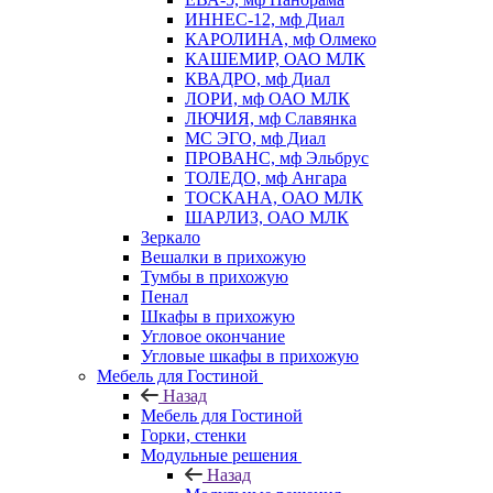
ИННЕС-12, мф Диал
КАРОЛИНА, мф Олмеко
КАШЕМИР, ОАО МЛК
КВАДРО, мф Диал
ЛОРИ, мф ОАО МЛК
ЛЮЧИЯ, мф Славянка
МС ЭГО, мф Диал
ПРОВАНС, мф Эльбрус
ТОЛЕДО, мф Ангара
ТОСКАНА, ОАО МЛК
ШАРЛИЗ, ОАО МЛК
Зеркало
Вешалки в прихожую
Тумбы в прихожую
Пенал
Шкафы в прихожую
Угловое окончание
Угловые шкафы в прихожую
Мебель для Гостиной
Назад
Мебель для Гостиной
Горки, стенки
Модульные решения
Назад