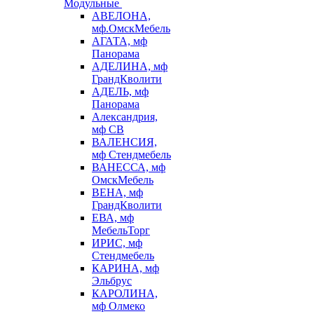
Модульные
АВЕЛОНА,
мф.ОмскМебель
АГАТА, мф
Панорама
АДЕЛИНА, мф
ГрандКволити
АДЕЛЬ, мф
Панорама
Александрия,
мф СВ
ВАЛЕНСИЯ,
мф Стендмебель
ВАНЕССА, мф
ОмскМебель
ВЕНА, мф
ГрандКволити
ЕВА, мф
МебельТорг
ИРИС, мф
Стендмебель
КАРИНА, мф
Эльбрус
КАРОЛИНА,
мф Олмеко