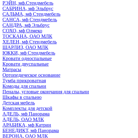
РЭЙН, мф.Стендмебель
САБРИНА, мф Эльбрус
САЛЬМА, мф Стендмебель
САНСА, мф Стендмебель
САНДРА, мф Эльбрус
СОХО, мф Олмеко
ТОСКАНА, ОАО МЛК
ХЕЛЕН, мф Стендмебель
ШАРЛИЗ, ОАО МЛК
ЮККИ, мф Стендмебель
Кровати односпальные
Кровати двуспальные
Матрасы
Ортопедическое основание
Тумба прикроватная
Комоды для спальни
Пеналы, угловые окончания для спальни
Шкафы в спальню
Детская мебель
Комплекты для детской
АДЕЛЬ, мф Панорама
АДЕЛЬ, ОАО МЛК
АРАБИКА, мф Катрин
БЕНЕДИКТ, мф Панорама
ВЕРОНА, ОАО МЛК