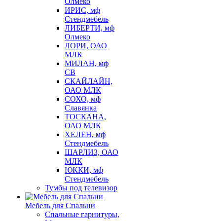
Олмеко
ИРИС, мф
Стендмебель
ЛИБЕРТИ, мф
Олмеко
ЛОРИ, ОАО
МЛК
МИЛАН, мф
СВ
СКАЙЛАЙН,
ОАО МЛК
СОХО, мф
Славянка
ТОСКАНА,
ОАО МЛК
ХЕЛЕН, мф
Стендмебель
ШАРЛИЗ, ОАО
МЛК
ЮККИ, мф
Стендмебель
Тумбы под телевизор
Мебель для Спальни
Спальные гарнитуры,