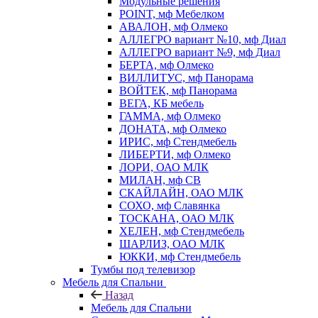
Модульные решения
POINT, мф Мебелком
АВАЛОН, мф Олмеко
АЛЛЕГРО вариант №10, мф Диал
АЛЛЕГРО вариант №9, мф Диал
БЕРТА, мф Олмеко
ВИЛЛИТУС, мф Панорама
ВОЙТЕК, мф Панорама
ВЕГА, КБ мебель
ГАММА, мф Олмеко
ДОНАТА, мф Олмеко
ИРИС, мф Стендмебель
ЛИБЕРТИ, мф Олмеко
ЛОРИ, ОАО МЛК
МИЛАН, мф СВ
СКАЙЛАЙН, ОАО МЛК
СОХО, мф Славянка
ТОСКАНА, ОАО МЛК
ХЕЛЕН, мф Стендмебель
ШАРЛИЗ, ОАО МЛК
ЮККИ, мф Стендмебель
Тумбы под телевизор
Мебель для Спальни
Назад
Мебель для Спальни