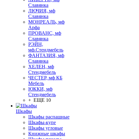
Славянка
ЛЮЧИЯ, мф
Славянка
МОНРЕАЛЬ, мф
Арфа
ПРОВАНС, мф
Славянка
РЭЙН,
мф.Стендмебель
ФАНТАЗИЯ, мф
Славянка
ХЕЛЕН, мф
Стендмебель
ЧЕСТЕР, мф КБ
Мебель
ЮККИ, мф
Стендмебель
+ ЕЩЕ 10
Шкафы
Шкафы распашные
Шкафы-купе
Шкафы угловые
Книжные шкафы