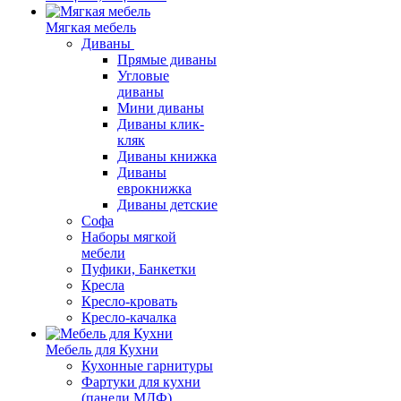
Мягкая мебель
Диваны
Прямые диваны
Угловые
диваны
Мини диваны
Диваны клик-
кляк
Диваны книжка
Диваны
еврокнижка
Диваны детские
Софа
Наборы мягкой
мебели
Пуфики, Банкетки
Кресла
Кресло-кровать
Кресло-качалка
Мебель для Кухни
Кухонные гарнитуры
Фартуки для кухни
(панели МДФ)