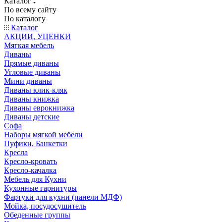
Каталог
По всему сайту
По каталогу
Каталог
АКЦИИ, УЦЕНКИ
Мягкая мебель
Диваны
Прямые диваны
Угловые диваны
Мини диваны
Диваны клик-кляк
Диваны книжка
Диваны еврокнижка
Диваны детские
Софа
Наборы мягкой мебели
Пуфики, Банкетки
Кресла
Кресло-кровать
Кресло-качалка
Мебель для Кухни
Кухонные гарнитуры
Фартуки для кухни (панели МДФ)
Мойка, посудосушитель
Обеденные группы