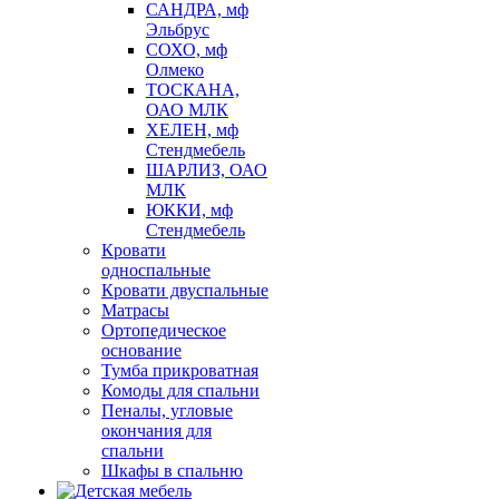
САНДРА, мф
Эльбрус
СОХО, мф
Олмеко
ТОСКАНА,
ОАО МЛК
ХЕЛЕН, мф
Стендмебель
ШАРЛИЗ, ОАО
МЛК
ЮККИ, мф
Стендмебель
Кровати
односпальные
Кровати двуспальные
Матрасы
Ортопедическое
основание
Тумба прикроватная
Комоды для спальни
Пеналы, угловые
окончания для
спальни
Шкафы в спальню