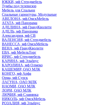
ЮККИ, мф Стендмебель
Тумбы под телевизор
Мебель для Спальни
Спальные гарнитуры, Модульные
АВЕЛОНА, мф.ОмскМебель
АГАТА, мф Панорама
АДЕЛИНА, мф ГрандКволити
АДЕЛЬ, мф Панорама
Александрия, мф СВ
ВАЛЕНСИЯ, мф Стендмебель
ВАНЕССА, мф ОмскМебель
ВЕНА, мф ГрандКволити
ЕВА, мф МебельТорг
ИРИС, мф Стендмебель
КАРИНА, мф Эльбрус
КАРОЛИНА, мф Олмеко
КАШЕМИР, ОАО МЛК
КОНГО, мф Арфа
Орма, мф Сурск
ЛАГУНА, ОАО МЛК
НАОМИ, ОАО МЛК
ЛОРИ, ОАО МЛК
ЛЮЧИЯ, мф Славянка
НИКОЛЬ, мф ОмскМебель
РОЗАЛИЯ, мф Эльбрус