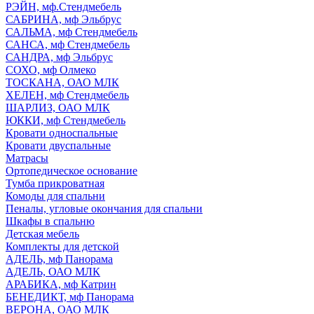
РЭЙН, мф.Стендмебель
САБРИНА, мф Эльбрус
САЛЬМА, мф Стендмебель
САНСА, мф Стендмебель
САНДРА, мф Эльбрус
СОХО, мф Олмеко
ТОСКАНА, ОАО МЛК
ХЕЛЕН, мф Стендмебель
ШАРЛИЗ, ОАО МЛК
ЮККИ, мф Стендмебель
Кровати односпальные
Кровати двуспальные
Матрасы
Ортопедическое основание
Тумба прикроватная
Комоды для спальни
Пеналы, угловые окончания для спальни
Шкафы в спальню
Детская мебель
Комплекты для детской
АДЕЛЬ, мф Панорама
АДЕЛЬ, ОАО МЛК
АРАБИКА, мф Катрин
БЕНЕДИКТ, мф Панорама
ВЕРОНА, ОАО МЛК