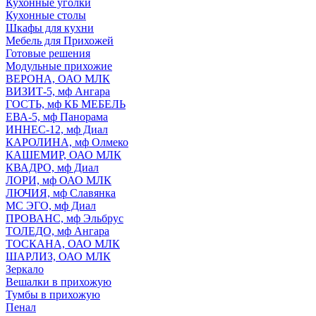
Кухонные уголки
Кухонные столы
Шкафы для кухни
Мебель для Прихожей
Готовые решения
Модульные прихожие
ВЕРОНА, ОАО МЛК
ВИЗИТ-5, мф Ангара
ГОСТЬ, мф КБ МЕБЕЛЬ
ЕВА-5, мф Панорама
ИННЕС-12, мф Диал
КАРОЛИНА, мф Олмеко
КАШЕМИР, ОАО МЛК
КВАДРО, мф Диал
ЛОРИ, мф ОАО МЛК
ЛЮЧИЯ, мф Славянка
МС ЭГО, мф Диал
ПРОВАНС, мф Эльбрус
ТОЛЕДО, мф Ангара
ТОСКАНА, ОАО МЛК
ШАРЛИЗ, ОАО МЛК
Зеркало
Вешалки в прихожую
Тумбы в прихожую
Пенал