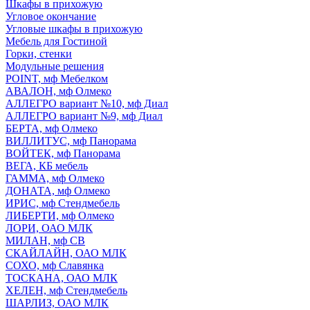
Шкафы в прихожую
Угловое окончание
Угловые шкафы в прихожую
Мебель для Гостиной
Горки, стенки
Модульные решения
POINT, мф Мебелком
АВАЛОН, мф Олмеко
АЛЛЕГРО вариант №10, мф Диал
АЛЛЕГРО вариант №9, мф Диал
БЕРТА, мф Олмеко
ВИЛЛИТУС, мф Панорама
ВОЙТЕК, мф Панорама
ВЕГА, КБ мебель
ГАММА, мф Олмеко
ДОНАТА, мф Олмеко
ИРИС, мф Стендмебель
ЛИБЕРТИ, мф Олмеко
ЛОРИ, ОАО МЛК
МИЛАН, мф СВ
СКАЙЛАЙН, ОАО МЛК
СОХО, мф Славянка
ТОСКАНА, ОАО МЛК
ХЕЛЕН, мф Стендмебель
ШАРЛИЗ, ОАО МЛК