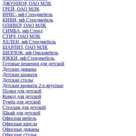
ДЖУНИОР, ОАО МЛК
ГРЕЙ, ОАО МЛК
ИРИС, мф Стендмебель
КИВИ, мф Стендмебель
ОЛИВЕР, ОАО МЛК
СИМБА, мф Стенд
СТИЧ, ОАО МЛК
ХЕЛЕН, мф Стендмебель
ШАРЛИЗ, ОАО МЛК
ШЕРЛОК, мф Омскмебель
ЮККИ, мф Стендмебель
Готовые решения для детской
Детские диваны
Детские кровати
Детские столы
Детские кровати 2-х ярусные
Полки для детской
Комод для детской
Тумба для детской
Стеллаж для детской
Шкаф для детской
Офисная мебель
Офисные кресла
Офисные диваны
Офисные стулья