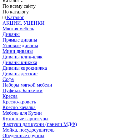
Каталог
По всему сайту
По каталогу
Каталог
АКЦИИ, УЦЕНКИ
Мягкая мебель
Диваны
Прямые диваны
Угловые диваны
Мини диваны
Диваны клик-кляк
Диваны книжка
Диваны еврокнижка
Диваны детские
Софа
Наборы мягкой мебели
Пуфики, Банкетки
Кресла
Кресло-кровать
Кресло-качалка
Мебель для Кухни
Кухонные гарнитуры
Фартуки для кухни (панели МДФ)
Мойка, посудосушитель
Обеденные группы