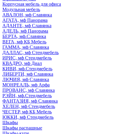
Корпусная мебель для офиса
Модульная мебель
АВАЛОН, мф Славянка
АГАТА, мф Панорама
АДАНТЕ, мф Славянка
АДЕЛЬ, мф Панорама
БЕРТА, мф.Славянка
ВЕГА, мф КБ Мебель
ГАММА, мф Славянка
ДАЛЛАС, мф Стендмебель
ИРИС, мф Стендмебель
КВАДРО, мф Диал
КИВИ, мф.Стендмебель
ЛИБЕРТИ, мф Славянка
ЛЮЧИЯ, мф Славянка
МОНРЕАЛЬ, мф Арфа
ПРОВАНС, мф Славянка
РЭЙН, мф.Стендмебель
ФАНТАЗИЯ, мф Славянка
ХЕЛЕН, мф Стендмебель
ЧЕСТЕР, мф КБ Мебель
ЮККИ, мф Стендмебель
Шкафы
Шкафы распашные
Шкафы-купе