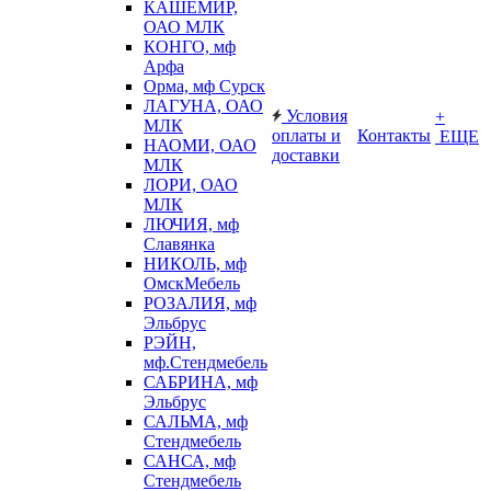
КАШЕМИР,
ОАО МЛК
КОНГО, мф
Арфа
Орма, мф Сурск
ЛАГУНА, ОАО
Условия
+
МЛК
оплаты и
Контакты
ЕЩЕ
НАОМИ, ОАО
доставки
МЛК
ЛОРИ, ОАО
МЛК
ЛЮЧИЯ, мф
Славянка
НИКОЛЬ, мф
ОмскМебель
РОЗАЛИЯ, мф
Эльбрус
РЭЙН,
мф.Стендмебель
САБРИНА, мф
Эльбрус
САЛЬМА, мф
Стендмебель
САНСА, мф
Стендмебель