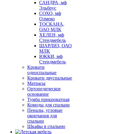
САНДРА, мф
Эльбрус
СОХО, мф
Олмеко
ТОСКАНА,
ОАО МЛК
ХЕЛЕН, мф
Стендмебель
ШАРЛИЗ, ОАО
МЛК
ЮККИ, мф
Стендмебель
Кровати
односпальные
Кровати двуспальные
Матрасы
Ортопедическое
основание
Тумба прикроватная
Комоды для спальни
Пеналы, угловые
окончания для
спальни
Шкафы в спальню