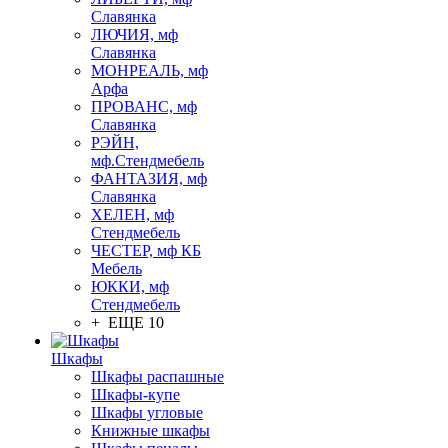
Славянка
ЛЮЧИЯ, мф
Славянка
МОНРЕАЛЬ, мф
Арфа
ПРОВАНС, мф
Славянка
РЭЙН,
мф.Стендмебель
ФАНТАЗИЯ, мф
Славянка
ХЕЛЕН, мф
Стендмебель
ЧЕСТЕР, мф КБ
Мебель
ЮККИ, мф
Стендмебель
+ ЕЩЕ 10
Шкафы
Шкафы распашные
Шкафы-купе
Шкафы угловые
Книжные шкафы