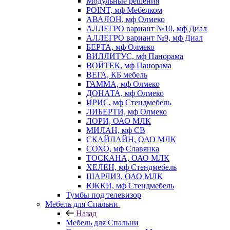
Модульные решения
POINT, мф Мебелком
АВАЛОН, мф Олмеко
АЛЛЕГРО вариант №10, мф Диал
АЛЛЕГРО вариант №9, мф Диал
БЕРТА, мф Олмеко
ВИЛЛИТУС, мф Панорама
ВОЙТЕК, мф Панорама
ВЕГА, КБ мебель
ГАММА, мф Олмеко
ДОНАТА, мф Олмеко
ИРИС, мф Стендмебель
ЛИБЕРТИ, мф Олмеко
ЛОРИ, ОАО МЛК
МИЛАН, мф СВ
СКАЙЛАЙН, ОАО МЛК
СОХО, мф Славянка
ТОСКАНА, ОАО МЛК
ХЕЛЕН, мф Стендмебель
ШАРЛИЗ, ОАО МЛК
ЮККИ, мф Стендмебель
Тумбы под телевизор
Мебель для Спальни
Назад
Мебель для Спальни