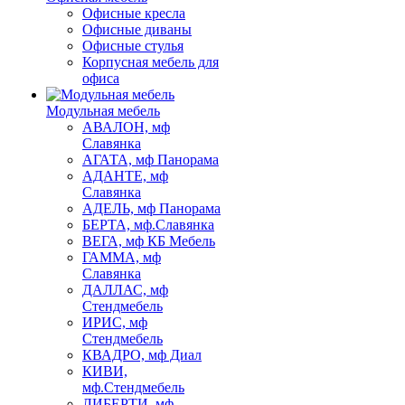
Офисные кресла
Офисные диваны
Офисные стулья
Корпусная мебель для
офиса
Модульная мебель
АВАЛОН, мф
Славянка
АГАТА, мф Панорама
АДАНТЕ, мф
Славянка
АДЕЛЬ, мф Панорама
БЕРТА, мф.Славянка
ВЕГА, мф КБ Мебель
ГАММА, мф
Славянка
ДАЛЛАС, мф
Стендмебель
ИРИС, мф
Стендмебель
КВАДРО, мф Диал
КИВИ,
мф.Стендмебель
ЛИБЕРТИ, мф