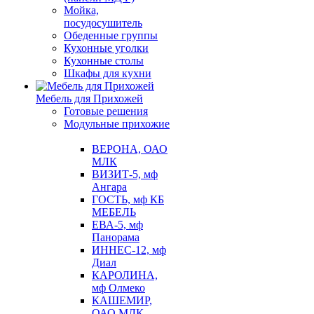
Мойка,
посудосушитель
Обеденные группы
Кухонные уголки
Кухонные столы
Шкафы для кухни
Мебель для Прихожей
Готовые решения
Модульные прихожие
ВЕРОНА, ОАО
МЛК
ВИЗИТ-5, мф
Ангара
ГОСТЬ, мф КБ
МЕБЕЛЬ
ЕВА-5, мф
Панорама
ИННЕС-12, мф
Диал
КАРОЛИНА,
мф Олмеко
КАШЕМИР,
ОАО МЛК