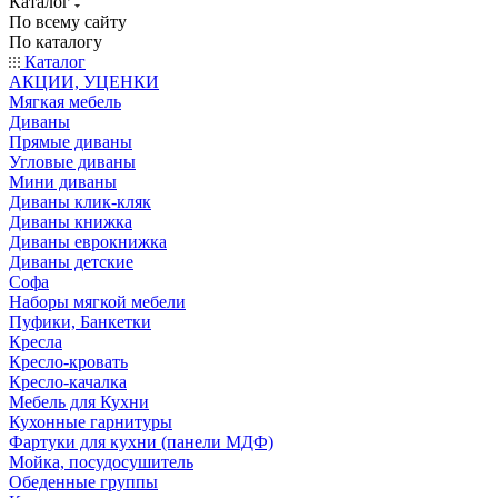
Каталог
По всему сайту
По каталогу
Каталог
АКЦИИ, УЦЕНКИ
Мягкая мебель
Диваны
Прямые диваны
Угловые диваны
Мини диваны
Диваны клик-кляк
Диваны книжка
Диваны еврокнижка
Диваны детские
Софа
Наборы мягкой мебели
Пуфики, Банкетки
Кресла
Кресло-кровать
Кресло-качалка
Мебель для Кухни
Кухонные гарнитуры
Фартуки для кухни (панели МДФ)
Мойка, посудосушитель
Обеденные группы