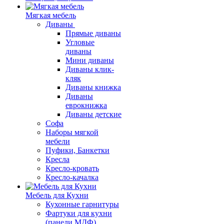
Мягкая мебель
Диваны
Прямые диваны
Угловые
диваны
Мини диваны
Диваны клик-
кляк
Диваны книжка
Диваны
еврокнижка
Диваны детские
Софа
Наборы мягкой
мебели
Пуфики, Банкетки
Кресла
Кресло-кровать
Кресло-качалка
Мебель для Кухни
Кухонные гарнитуры
Фартуки для кухни
(панели МДФ)