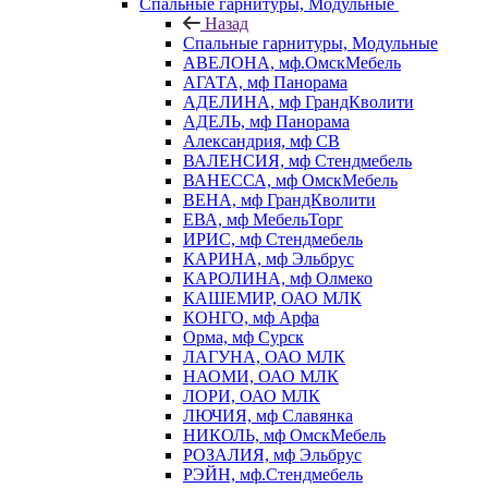
Спальные гарнитуры, Модульные
Назад
Спальные гарнитуры, Модульные
АВЕЛОНА, мф.ОмскМебель
АГАТА, мф Панорама
АДЕЛИНА, мф ГрандКволити
АДЕЛЬ, мф Панорама
Александрия, мф СВ
ВАЛЕНСИЯ, мф Стендмебель
ВАНЕССА, мф ОмскМебель
ВЕНА, мф ГрандКволити
ЕВА, мф МебельТорг
ИРИС, мф Стендмебель
КАРИНА, мф Эльбрус
КАРОЛИНА, мф Олмеко
КАШЕМИР, ОАО МЛК
КОНГО, мф Арфа
Орма, мф Сурск
ЛАГУНА, ОАО МЛК
НАОМИ, ОАО МЛК
ЛОРИ, ОАО МЛК
ЛЮЧИЯ, мф Славянка
НИКОЛЬ, мф ОмскМебель
РОЗАЛИЯ, мф Эльбрус
РЭЙН, мф.Стендмебель