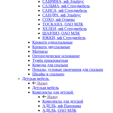
САБРИНА, мф Эльбрус
САЛЬМА, мф Стендмебель
САНСА, мф Стендмебель
САНДРА, мф Эльбрус
СОХО, мф Олмеко
ТОСКАНА, ОАО МЛК
ХЕЛЕН, мф Стендмебель
ШАРЛИЗ, ОАО МЛК
ЮККИ, мф Стендмебель
Кровати односпальные
Кровати двуспальные
Матрасы
Ортопедическое основание
Тумба прикроватная
Комоды для спальни
Пеналы, угловые окончания для спальни
Шкафы в спальню
Детская мебель
Назад
Детская мебель
Комплекты для детской
Назад
Комплекты для детской
АДЕЛЬ, мф Панорама
АДЕЛЬ, ОАО МЛК