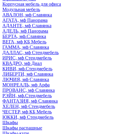
Корпусная мебель для офиса
Модульная мебель
АВАЛОН, мф Славянка
АГАТА, мф Панорама
АДАНТЕ, мф Славянка
АДЕЛЬ, мф Панорама
БЕРТА, мф.Славянка
ВЕГА, мф КБ Мебель
ГАММА, мф Славянка
ДАЛЛАС, мф Стендмебель
ИРИС, мф Стендмебель
КВАДРО, мф Диал
КИВИ, мф.Стендмебель
ЛИБЕРТИ, мф Славянка
ЛЮЧИЯ, мф Славянка
МОНРЕАЛЬ, мф Арфа
ПРОВАНС, мф Славянка
РЭЙН, мф.Стендмебель
ФАНТАЗИЯ, мф Славянка
ХЕЛЕН, мф Стендмебель
ЧЕСТЕР, мф КБ Мебель
ЮККИ, мф Стендмебель
Шкафы
Шкафы распашные
Шкафы-купе