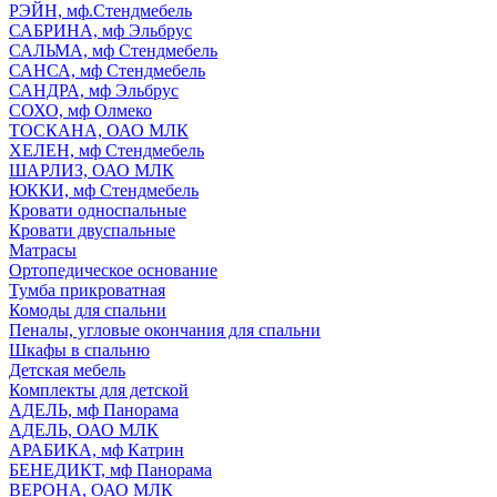
РЭЙН, мф.Стендмебель
САБРИНА, мф Эльбрус
САЛЬМА, мф Стендмебель
САНСА, мф Стендмебель
САНДРА, мф Эльбрус
СОХО, мф Олмеко
ТОСКАНА, ОАО МЛК
ХЕЛЕН, мф Стендмебель
ШАРЛИЗ, ОАО МЛК
ЮККИ, мф Стендмебель
Кровати односпальные
Кровати двуспальные
Матрасы
Ортопедическое основание
Тумба прикроватная
Комоды для спальни
Пеналы, угловые окончания для спальни
Шкафы в спальню
Детская мебель
Комплекты для детской
АДЕЛЬ, мф Панорама
АДЕЛЬ, ОАО МЛК
АРАБИКА, мф Катрин
БЕНЕДИКТ, мф Панорама
ВЕРОНА, ОАО МЛК