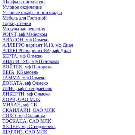
Шкафы в прихожую
Угловое окончание
Угловые шкафы в прихожую
Мебель для Гостиной
Горки, стенки
Модульные решения
POINT, мф Мебелком
АВАЛОН, мф Олмеко
АЛЛЕГРО вариант №10, мф Диал
АЛЛЕГРО вариант №9, мф Диал
БЕРТА, мф Олмеко
ВИЛЛИТУС, мф Панорама
ВОЙТЕК, мф Панорама
ВЕГА, КБ мебель
ГАММА, мф Олмеко
ДОНАТА, мф Олмеко
ИРИС, мф Стендмебель
ЛИБЕРТИ, мф Олмеко
ЛОРИ, ОАО МЛК
МИЛАН, мф СВ
СКАЙЛАЙН, ОАО МЛК
СОХО, мф Славянка
ТОСКАНА, ОАО МЛК
ХЕЛЕН, мф Стендмебель
ШАРЛИЗ, ОАО МЛК