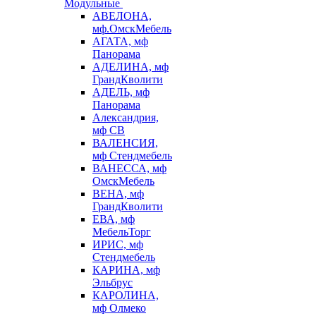
Модульные
АВЕЛОНА,
мф.ОмскМебель
АГАТА, мф
Панорама
АДЕЛИНА, мф
ГрандКволити
АДЕЛЬ, мф
Панорама
Александрия,
мф СВ
ВАЛЕНСИЯ,
мф Стендмебель
ВАНЕССА, мф
ОмскМебель
ВЕНА, мф
ГрандКволити
ЕВА, мф
МебельТорг
ИРИС, мф
Стендмебель
КАРИНА, мф
Эльбрус
КАРОЛИНА,
мф Олмеко