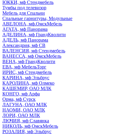
ЮККИ, мф Стендмебель
Тумбы под телевизор
Мебель для Спальни
Спальные гарнитуры, Модульные
АВЕЛОНА, мф.ОмскМебель
АГАТА, мф Панорама
АДЕЛИНА, мф ГрандКволити
АДЕЛЬ, мф Панорама
Александрия, мф СВ
ВАЛЕНСИЯ, мф Стендмебель
ВАНЕССА, мф ОмскМебель
ВЕНА, мф ГрандКволити
ЕВА, мф МебельТорг
ИРИС, мф Стендмебель
КАРИНА, мф Эльбрус
КАРОЛИНА, мф Олмеко
КАШЕМИР, ОАО МЛК
КОНГО, мф Арфа
Орма, мф Сурск
ЛАГУНА, ОАО МЛК
НАОМИ, ОАО МЛК
ЛОРИ, ОАО МЛК
ЛЮЧИЯ, мф Славянка
НИКОЛЬ, мф ОмскМебель
РОЗАЛИЯ, мф Эльбрус