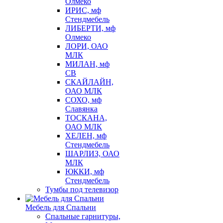
Олмеко
ИРИС, мф
Стендмебель
ЛИБЕРТИ, мф
Олмеко
ЛОРИ, ОАО
МЛК
МИЛАН, мф
СВ
СКАЙЛАЙН,
ОАО МЛК
СОХО, мф
Славянка
ТОСКАНА,
ОАО МЛК
ХЕЛЕН, мф
Стендмебель
ШАРЛИЗ, ОАО
МЛК
ЮККИ, мф
Стендмебель
Тумбы под телевизор
Мебель для Спальни
Спальные гарнитуры,