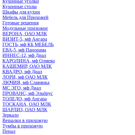
Кухонные уголки
Кухонные столы
Шкафы для кухни
Мебель для Прихожей
Готовые решения
Модульные прихожие
ВЕРОНА, ОАО МЛК
ВИЗИТ-5, мф Ангара
ГОСТЬ, мф КБ МЕБЕЛЬ
ЕВА-5, мф Панорама
ИННЕС-12, мф Диал
КАРОЛИНА, мф Олмеко
КАШЕМИР, ОАО МЛК
КВАДРО, мф Диал
ЛОРИ, мф ОАО МЛК
ЛЮЧИЯ, мф Славянка
МС ЭГО, мф Диал
ПРОВАНС, мф Эльбрус
ТОЛЕДО, мф Ангара
ТОСКАНА, ОАО МЛК
ШАРЛИЗ, ОАО МЛК
Зеркало
Вешалки в прихожую
Тумбы в прихожую
Пенал