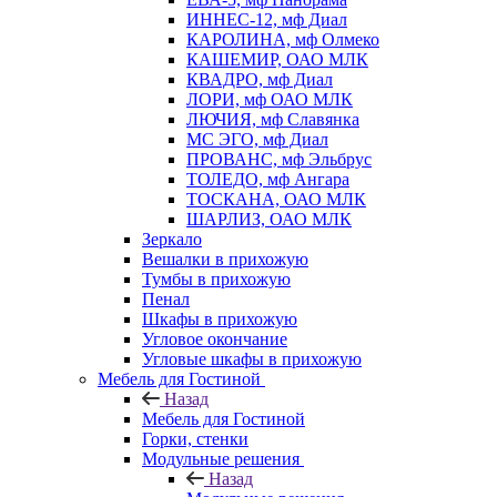
ИННЕС-12, мф Диал
КАРОЛИНА, мф Олмеко
КАШЕМИР, ОАО МЛК
КВАДРО, мф Диал
ЛОРИ, мф ОАО МЛК
ЛЮЧИЯ, мф Славянка
МС ЭГО, мф Диал
ПРОВАНС, мф Эльбрус
ТОЛЕДО, мф Ангара
ТОСКАНА, ОАО МЛК
ШАРЛИЗ, ОАО МЛК
Зеркало
Вешалки в прихожую
Тумбы в прихожую
Пенал
Шкафы в прихожую
Угловое окончание
Угловые шкафы в прихожую
Мебель для Гостиной
Назад
Мебель для Гостиной
Горки, стенки
Модульные решения
Назад