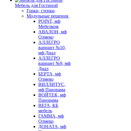
Мебель для Гостиной
Горки, стенки
Модульные решения
POINT, мф
Мебелком
АВАЛОН, мф
Олмеко
АЛЛЕГРО
вариант №10,
мф Диал
АЛЛЕГРО
вариант №9, мф
Диал
БЕРТА, мф
Олмеко
ВИЛЛИТУС,
мф Панорама
ВОЙТЕК, мф
Панорама
ВЕГА, КБ
мебель
ГАММА, мф
Олмеко
ДОНАТА, мф