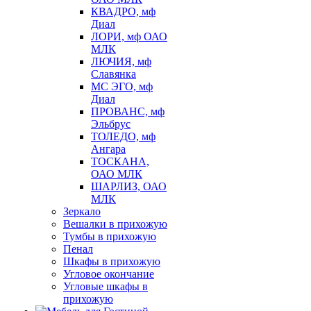
КВАДРО, мф
Диал
ЛОРИ, мф ОАО
МЛК
ЛЮЧИЯ, мф
Славянка
МС ЭГО, мф
Диал
ПРОВАНС, мф
Эльбрус
ТОЛЕДО, мф
Ангара
ТОСКАНА,
ОАО МЛК
ШАРЛИЗ, ОАО
МЛК
Зеркало
Вешалки в прихожую
Тумбы в прихожую
Пенал
Шкафы в прихожую
Угловое окончание
Угловые шкафы в
прихожую