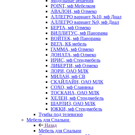
Модульные решения
POINT, мф Мебелком
АВАЛОН, мф Олмеко
АЛЛЕГРО вариант №10, мф Диал
АЛЛЕГРО вариант №9, мф Диал
БЕРТА, мф Олмеко
ВИЛЛИТУС, мф Панорама
ВОЙТЕК, мф Панорама
ВЕГА, КБ мебель
ГАММА, мф Олмеко
ДОНАТА, мф Олмеко
ИРИС, мф Стендмебель
ЛИБЕРТИ, мф Олмеко
ЛОРИ, ОАО МЛК
МИЛАН, мф СВ
СКАЙЛАЙН, ОАО МЛК
СОХО, мф Славянка
ТОСКАНА, ОАО МЛК
ХЕЛЕН, мф Стендмебель
ШАРЛИЗ, ОАО МЛК
ЮККИ, мф Стендмебель
Тумбы под телевизор
Мебель для Спальни
Назад
Мебель для Спальни