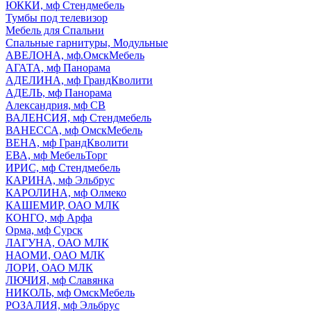
ЮККИ, мф Стендмебель
Тумбы под телевизор
Мебель для Спальни
Спальные гарнитуры, Модульные
АВЕЛОНА, мф.ОмскМебель
АГАТА, мф Панорама
АДЕЛИНА, мф ГрандКволити
АДЕЛЬ, мф Панорама
Александрия, мф СВ
ВАЛЕНСИЯ, мф Стендмебель
ВАНЕССА, мф ОмскМебель
ВЕНА, мф ГрандКволити
ЕВА, мф МебельТорг
ИРИС, мф Стендмебель
КАРИНА, мф Эльбрус
КАРОЛИНА, мф Олмеко
КАШЕМИР, ОАО МЛК
КОНГО, мф Арфа
Орма, мф Сурск
ЛАГУНА, ОАО МЛК
НАОМИ, ОАО МЛК
ЛОРИ, ОАО МЛК
ЛЮЧИЯ, мф Славянка
НИКОЛЬ, мф ОмскМебель
РОЗАЛИЯ, мф Эльбрус