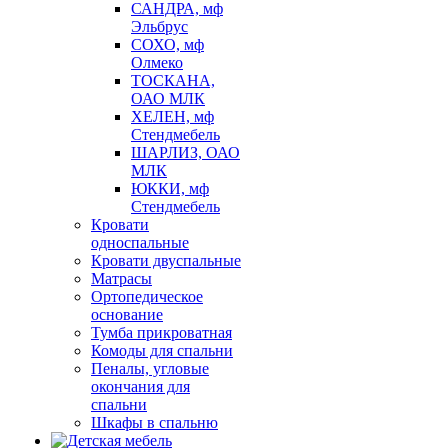
САНДРА, мф
Эльбрус
СОХО, мф
Олмеко
ТОСКАНА,
ОАО МЛК
ХЕЛЕН, мф
Стендмебель
ШАРЛИЗ, ОАО
МЛК
ЮККИ, мф
Стендмебель
Кровати
односпальные
Кровати двуспальные
Матрасы
Ортопедическое
основание
Тумба прикроватная
Комоды для спальни
Пеналы, угловые
окончания для
спальни
Шкафы в спальню