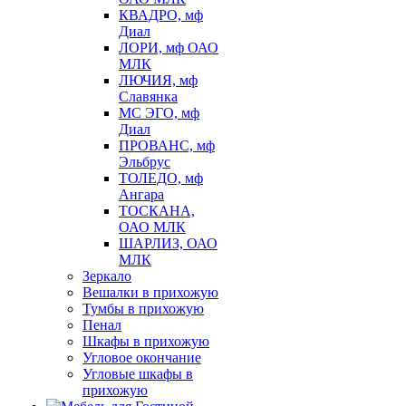
КВАДРО, мф
Диал
ЛОРИ, мф ОАО
МЛК
ЛЮЧИЯ, мф
Славянка
МС ЭГО, мф
Диал
ПРОВАНС, мф
Эльбрус
ТОЛЕДО, мф
Ангара
ТОСКАНА,
ОАО МЛК
ШАРЛИЗ, ОАО
МЛК
Зеркало
Вешалки в прихожую
Тумбы в прихожую
Пенал
Шкафы в прихожую
Угловое окончание
Угловые шкафы в
прихожую