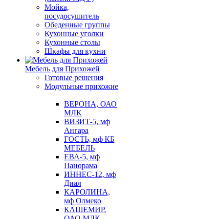
Мойка,
посудосушитель
Обеденные группы
Кухонные уголки
Кухонные столы
Шкафы для кухни
Мебель для Прихожей
Готовые решения
Модульные прихожие
ВЕРОНА, ОАО
МЛК
ВИЗИТ-5, мф
Ангара
ГОСТЬ, мф КБ
МЕБЕЛЬ
ЕВА-5, мф
Панорама
ИННЕС-12, мф
Диал
КАРОЛИНА,
мф Олмеко
КАШЕМИР,
ОАО МЛК