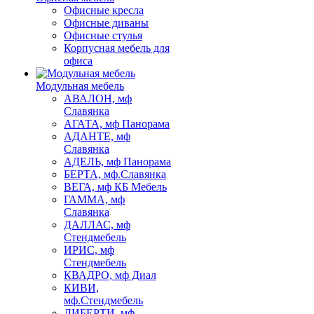
Офисные кресла
Офисные диваны
Офисные стулья
Корпусная мебель для
офиса
Модульная мебель
АВАЛОН, мф
Славянка
АГАТА, мф Панорама
АДАНТЕ, мф
Славянка
АДЕЛЬ, мф Панорама
БЕРТА, мф.Славянка
ВЕГА, мф КБ Мебель
ГАММА, мф
Славянка
ДАЛЛАС, мф
Стендмебель
ИРИС, мф
Стендмебель
КВАДРО, мф Диал
КИВИ,
мф.Стендмебель
ЛИБЕРТИ, мф