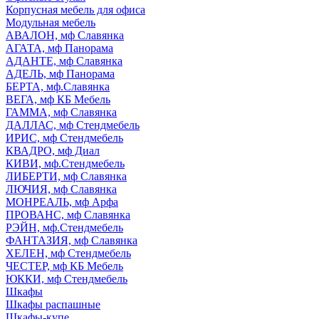
Корпусная мебель для офиса
Модульная мебель
АВАЛОН, мф Славянка
АГАТА, мф Панорама
АДАНТЕ, мф Славянка
АДЕЛЬ, мф Панорама
БЕРТА, мф.Славянка
ВЕГА, мф КБ Мебель
ГАММА, мф Славянка
ДАЛЛАС, мф Стендмебель
ИРИС, мф Стендмебель
КВАДРО, мф Диал
КИВИ, мф.Стендмебель
ЛИБЕРТИ, мф Славянка
ЛЮЧИЯ, мф Славянка
МОНРЕАЛЬ, мф Арфа
ПРОВАНС, мф Славянка
РЭЙН, мф.Стендмебель
ФАНТАЗИЯ, мф Славянка
ХЕЛЕН, мф Стендмебель
ЧЕСТЕР, мф КБ Мебель
ЮККИ, мф Стендмебель
Шкафы
Шкафы распашные
Шкафы-купе