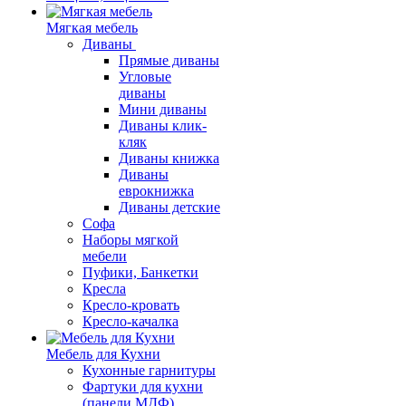
Мягкая мебель
Диваны
Прямые диваны
Угловые
диваны
Мини диваны
Диваны клик-
кляк
Диваны книжка
Диваны
еврокнижка
Диваны детские
Софа
Наборы мягкой
мебели
Пуфики, Банкетки
Кресла
Кресло-кровать
Кресло-качалка
Мебель для Кухни
Кухонные гарнитуры
Фартуки для кухни
(панели МДФ)