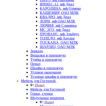
ИННЕС-12, мф Диал
КАРОЛИНА, мф Олмеко
КАШЕМИР, ОАО МЛК
КВАДРО, мф Диал
ЛОРИ, мф ОАО МЛК
ЛЮЧИЯ, мф Славянка
МС ЭГО, мф Диал
ПРОВАНС, мф Эльбрус
ТОЛЕДО, мф Ангара
ТОСКАНА, ОАО МЛК
ШАРЛИЗ, ОАО МЛК
Зеркало
Вешалки в прихожую
Тумбы в прихожую
Пенал
Шкафы в прихожую
Угловое окончание
Угловые шкафы в прихожую
Мебель для Гостиной
Назад
Мебель для Гостиной
Горки, стенки
Модульные решения
Назад