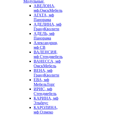
Модульные
АВЕЛОНА,
мф.ОмскМебель
АГАТА, мф
Панорама
АДЕЛИНА, мф
ГрандКволити
АДЕЛЬ, мф
Панорама
Александрия,
мф СВ
ВАЛЕНСИЯ,
мф Стендмебель
ВАНЕССА, мф
ОмскМебель
ВЕНА, мф
ГрандКволити
ЕВА, мф
МебельТорг
ИРИС, мф
Стендмебель
КАРИНА, мф
Эльбрус
КАРОЛИНА,
мф Олмеко