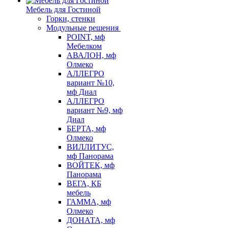
Мебель для Гостиной
Горки, стенки
Модульные решения
POINT, мф
Мебелком
АВАЛОН, мф
Олмеко
АЛЛЕГРО
вариант №10,
мф Диал
АЛЛЕГРО
вариант №9, мф
Диал
БЕРТА, мф
Олмеко
ВИЛЛИТУС,
мф Панорама
ВОЙТЕК, мф
Панорама
ВЕГА, КБ
мебель
ГАММА, мф
Олмеко
ДОНАТА, мф