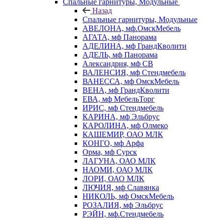
Спальные гарнитуры, Модульные
Назад
Спальные гарнитуры, Модульные
АВЕЛОНА, мф.ОмскМебель
АГАТА, мф Панорама
АДЕЛИНА, мф ГрандКволити
АДЕЛЬ, мф Панорама
Александрия, мф СВ
ВАЛЕНСИЯ, мф Стендмебель
ВАНЕССА, мф ОмскМебель
ВЕНА, мф ГрандКволити
ЕВА, мф МебельТорг
ИРИС, мф Стендмебель
КАРИНА, мф Эльбрус
КАРОЛИНА, мф Олмеко
КАШЕМИР, ОАО МЛК
КОНГО, мф Арфа
Орма, мф Сурск
ЛАГУНА, ОАО МЛК
НАОМИ, ОАО МЛК
ЛОРИ, ОАО МЛК
ЛЮЧИЯ, мф Славянка
НИКОЛЬ, мф ОмскМебель
РОЗАЛИЯ, мф Эльбрус
РЭЙН, мф.Стендмебель