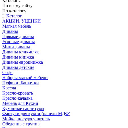
Каталог
По всему сайту
По каталогу
Каталог
АКЦИИ, УЦЕНКИ
Мягкая мебель
Диваны
Прямые диваны
Угловые диваны
Мини диваны
Диваны клик-кляк
Диваны книжка
Диваны еврокнижка
Диваны детские
Софа
Наборы мягкой мебели
Пуфики, Банкетки
Кресла
Кресло-кровать
Кресло-качалка
Мебель для Кухни
Кухонные гарнитуры
Фартуки для кухни (панели МДФ)
Мойка, посудосушитель
Обеденные группы