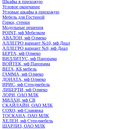
Шкафы в прихожую
Угловое окончание
Угловые шкафы в прихожую
Мебель для Гостиной
Горки, стенки
Модульные решения
POINT, мф Мебелком
АВАЛОН, мф Олмеко
АЛЛЕГРО вариант №10, мф Диал
АЛЛЕГРО вариант №9, мф Диал
БЕРТА, мф Олмеко
ВИЛЛИТУС, мф Панорама
ВОЙТЕК, мф Панорама
ВЕГА, КБ мебель
ГАММА, мф Олмеко
ДОНАТА, мф Олмеко
ИРИС, мф Стендмебель
ЛИБЕРТИ, мф Олмеко
ЛОРИ, ОАО МЛК
МИЛАН, мф СВ
СКАЙЛАЙН, ОАО МЛК
СОХО, мф Славянка
ТОСКАНА, ОАО МЛК
ХЕЛЕН, мф Стендмебель
ШАРЛИЗ, ОАО МЛК