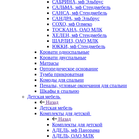
САБРИНА, мф Эльбрус
САЛЬМА, мф Стендмебель
САНСА, мф Стендмебель
САНДРА, мф Эльбрус
СОХО, мф Олмеко
ТОСКАНА, ОАО МЛК
ХЕЛЕН, мф Стендмебель
ШАРЛИЗ, ОАО МЛК
ЮККИ, мф Стендмебель
Кровати односпальные
Кровати двуспальные
Матрасы
Ортопедическое основание
Тумба прикроватная
Комоды для спальни
Пеналы, угловые окончания для спальни
Шкафы в спальню
Детская мебель
Назад
Детская мебель
Комплекты для детской
Назад
Комплекты для детской
АДЕЛЬ, мф Панорама
АДЕЛЬ, ОАО МЛК