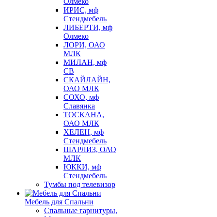
Олмеко
ИРИС, мф
Стендмебель
ЛИБЕРТИ, мф
Олмеко
ЛОРИ, ОАО
МЛК
МИЛАН, мф
СВ
СКАЙЛАЙН,
ОАО МЛК
СОХО, мф
Славянка
ТОСКАНА,
ОАО МЛК
ХЕЛЕН, мф
Стендмебель
ШАРЛИЗ, ОАО
МЛК
ЮККИ, мф
Стендмебель
Тумбы под телевизор
Мебель для Спальни
Спальные гарнитуры,