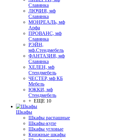
Славянка
ЛЮЧИЯ, мф
Славянка
МОНРЕАЛЬ, мф
Арфа
ПРОВАНС, мф
Славянка
РЭЙН,
мф.Стендмебель
ФАНТАЗИЯ, мф
Славянка
ХЕЛЕН, мф
Стендмебель
ЧЕСТЕР, мф КБ
Мебель
ЮККИ, мф
Стендмебель
+ ЕЩЕ 10
Шкафы
Шкафы распашные
Шкафы-купе
Шкафы угловые
Книжные шкафы