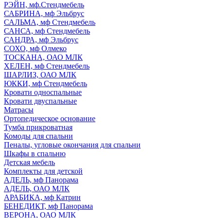
РЭЙН, мф.Стендмебель
САБРИНА, мф Эльбрус
САЛЬМА, мф Стендмебель
САНСА, мф Стендмебель
САНДРА, мф Эльбрус
СОХО, мф Олмеко
ТОСКАНА, ОАО МЛК
ХЕЛЕН, мф Стендмебель
ШАРЛИЗ, ОАО МЛК
ЮККИ, мф Стендмебель
Кровати односпальные
Кровати двуспальные
Матрасы
Ортопедическое основание
Тумба прикроватная
Комоды для спальни
Пеналы, угловые окончания для спальни
Шкафы в спальню
Детская мебель
Комплекты для детской
АДЕЛЬ, мф Панорама
АДЕЛЬ, ОАО МЛК
АРАБИКА, мф Катрин
БЕНЕДИКТ, мф Панорама
ВЕРОНА, ОАО МЛК