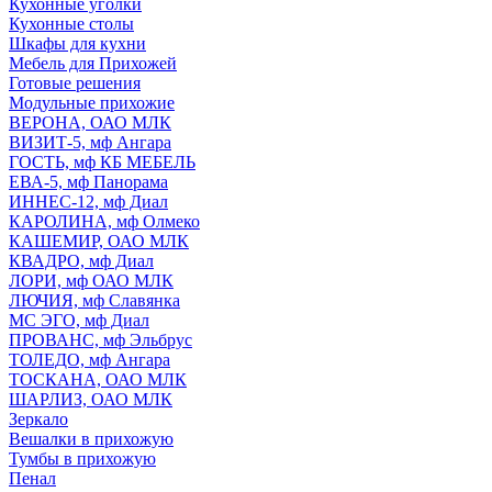
Кухонные уголки
Кухонные столы
Шкафы для кухни
Мебель для Прихожей
Готовые решения
Модульные прихожие
ВЕРОНА, ОАО МЛК
ВИЗИТ-5, мф Ангара
ГОСТЬ, мф КБ МЕБЕЛЬ
ЕВА-5, мф Панорама
ИННЕС-12, мф Диал
КАРОЛИНА, мф Олмеко
КАШЕМИР, ОАО МЛК
КВАДРО, мф Диал
ЛОРИ, мф ОАО МЛК
ЛЮЧИЯ, мф Славянка
МС ЭГО, мф Диал
ПРОВАНС, мф Эльбрус
ТОЛЕДО, мф Ангара
ТОСКАНА, ОАО МЛК
ШАРЛИЗ, ОАО МЛК
Зеркало
Вешалки в прихожую
Тумбы в прихожую
Пенал