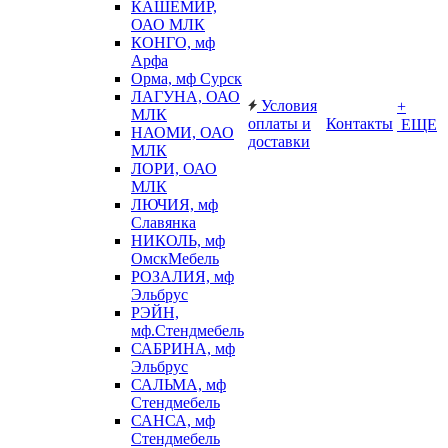
КАШЕМИР,
ОАО МЛК
КОНГО, мф
Арфа
Орма, мф Сурск
ЛАГУНА, ОАО
Условия
+
МЛК
оплаты и
Контакты
ЕЩЕ
НАОМИ, ОАО
доставки
МЛК
ЛОРИ, ОАО
МЛК
ЛЮЧИЯ, мф
Славянка
НИКОЛЬ, мф
ОмскМебель
РОЗАЛИЯ, мф
Эльбрус
РЭЙН,
мф.Стендмебель
САБРИНА, мф
Эльбрус
САЛЬМА, мф
Стендмебель
САНСА, мф
Стендмебель