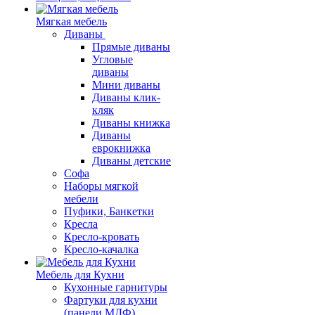
Мягкая мебель
Диваны
Прямые диваны
Угловые
диваны
Мини диваны
Диваны клик-
кляк
Диваны книжка
Диваны
еврокнижка
Диваны детские
Софа
Наборы мягкой
мебели
Пуфики, Банкетки
Кресла
Кресло-кровать
Кресло-качалка
Мебель для Кухни
Кухонные гарнитуры
Фартуки для кухни
(панели МДФ)