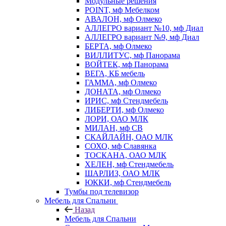
Модульные решения
POINT, мф Мебелком
АВАЛОН, мф Олмеко
АЛЛЕГРО вариант №10, мф Диал
АЛЛЕГРО вариант №9, мф Диал
БЕРТА, мф Олмеко
ВИЛЛИТУС, мф Панорама
ВОЙТЕК, мф Панорама
ВЕГА, КБ мебель
ГАММА, мф Олмеко
ДОНАТА, мф Олмеко
ИРИС, мф Стендмебель
ЛИБЕРТИ, мф Олмеко
ЛОРИ, ОАО МЛК
МИЛАН, мф СВ
СКАЙЛАЙН, ОАО МЛК
СОХО, мф Славянка
ТОСКАНА, ОАО МЛК
ХЕЛЕН, мф Стендмебель
ШАРЛИЗ, ОАО МЛК
ЮККИ, мф Стендмебель
Тумбы под телевизор
Мебель для Спальни
Назад
Мебель для Спальни