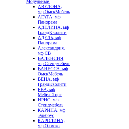
Модульные
АВЕЛОНА,
мф.ОмскМебель
АГАТА, мф
Панорама
АДЕЛИНА, мф
ГрандКволити
АДЕЛЬ, мф
Панорама
Александрия,
мф СВ
ВАЛЕНСИЯ,
мф Стендмебель
ВАНЕССА, мф
ОмскМебель
ВЕНА, мф
ГрандКволити
ЕВА, мф
МебельТорг
ИРИС, мф
Стендмебель
КАРИНА, мф
Эльбрус
КАРОЛИНА,
мф Олмеко