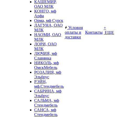
КАШЕМИР,
ОАО МЛК
КОНГО, мф
Арфа
Орма, мф Сурск
ЛАГУНА, ОАО
Условия
+
МЛК
оплаты и
Контакты
ЕЩЕ
НАОМИ, ОАО
доставки
МЛК
ЛОРИ, ОАО
МЛК
ЛЮЧИЯ, мф
Славянка
НИКОЛЬ, мф
ОмскМебель
РОЗАЛИЯ, мф
Эльбрус
РЭЙН,
мф.Стендмебель
САБРИНА, мф
Эльбрус
САЛЬМА, мф
Стендмебель
САНСА, мф
Стендмебель