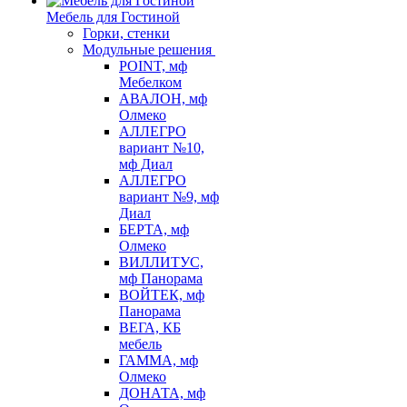
Мебель для Гостиной
Горки, стенки
Модульные решения
POINT, мф
Мебелком
АВАЛОН, мф
Олмеко
АЛЛЕГРО
вариант №10,
мф Диал
АЛЛЕГРО
вариант №9, мф
Диал
БЕРТА, мф
Олмеко
ВИЛЛИТУС,
мф Панорама
ВОЙТЕК, мф
Панорама
ВЕГА, КБ
мебель
ГАММА, мф
Олмеко
ДОНАТА, мф