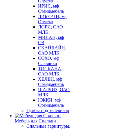
Олмеко
ИРИС, мф
Стендмебель
ЛИБЕРТИ, мф
Олмеко
ЛОРИ, ОАО
МЛК
МИЛАН, мф
СВ
СКАЙЛАЙН,
ОАО МЛК
СОХО, мф
Славянка
ТОСКАНА,
ОАО МЛК
ХЕЛЕН, мф
Стендмебель
ШАРЛИЗ, ОАО
МЛК
ЮККИ, мф
Стендмебель
Тумбы под телевизор
Мебель для Спальни
Спальные гарнитуры,