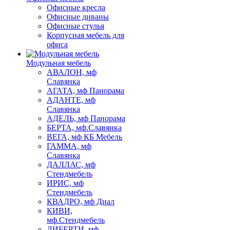
Офисные кресла
Офисные диваны
Офисные стулья
Корпусная мебель для
офиса
Модульная мебель
АВАЛОН, мф
Славянка
АГАТА, мф Панорама
АДАНТЕ, мф
Славянка
АДЕЛЬ, мф Панорама
БЕРТА, мф.Славянка
ВЕГА, мф КБ Мебель
ГАММА, мф
Славянка
ДАЛЛАС, мф
Стендмебель
ИРИС, мф
Стендмебель
КВАДРО, мф Диал
КИВИ,
мф.Стендмебель
ЛИБЕРТИ, мф