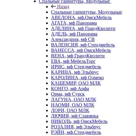
Спальные гарнитуры, Модульные
Назад
Спальные гарнитуры, Модульные
АВЕЛОНА, мф.ОмскМебель
АГАТА, мф Панорама
АДЕЛИНА, мф ГрандКволити
АДЕЛЬ, мф Панорама
Александрия, мф СВ
ВАЛЕНСИЯ, мф Стендмебель
ВАНЕССА, мф ОмскМебель
ВЕНА, мф ГрандКволити
ЕВА, мф МебельТорг
ИРИС, мф Стендмебель
КАРИНА, мф Эльбрус
КАРОЛИНА, мф Олмеко
КАШЕМИР, ОАО МЛК
КОНГО, мф Арфа
Орма, мф Сурск
ЛАГУНА, ОАО МЛК
НАОМИ, ОАО МЛК
ЛОРИ, ОАО МЛК
ЛЮЧИЯ, мф Славянка
НИКОЛЬ, мф ОмскМебель
РОЗАЛИЯ, мф Эльбрус
РЭЙН, мф.Стендмебель