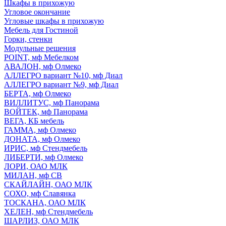
Шкафы в прихожую
Угловое окончание
Угловые шкафы в прихожую
Мебель для Гостиной
Горки, стенки
Модульные решения
POINT, мф Мебелком
АВАЛОН, мф Олмеко
АЛЛЕГРО вариант №10, мф Диал
АЛЛЕГРО вариант №9, мф Диал
БЕРТА, мф Олмеко
ВИЛЛИТУС, мф Панорама
ВОЙТЕК, мф Панорама
ВЕГА, КБ мебель
ГАММА, мф Олмеко
ДОНАТА, мф Олмеко
ИРИС, мф Стендмебель
ЛИБЕРТИ, мф Олмеко
ЛОРИ, ОАО МЛК
МИЛАН, мф СВ
СКАЙЛАЙН, ОАО МЛК
СОХО, мф Славянка
ТОСКАНА, ОАО МЛК
ХЕЛЕН, мф Стендмебель
ШАРЛИЗ, ОАО МЛК