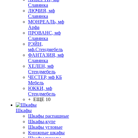
Славянка
ЛЮЧИЯ, мф
Славянка
МОНРЕАЛЬ, мф
Арфа
ПРОВАНС, мф
Славянка
РЭЙН,
мф.Стендмебель
ФАНТАЗИЯ, мф
Славянка
ХЕЛЕН, мф
Стендмебель
ЧЕСТЕР, мф КБ
Мебель
ЮККИ, мф
Стендмебель
+ ЕЩЕ 10
Шкафы
Шкафы распашные
Шкафы-купе
Шкафы угловые
Книжные шкафы