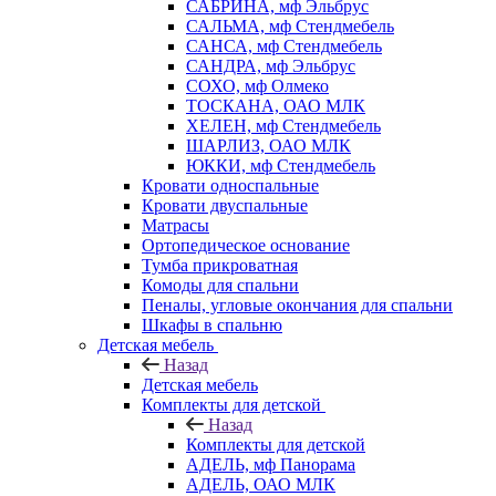
САБРИНА, мф Эльбрус
САЛЬМА, мф Стендмебель
САНСА, мф Стендмебель
САНДРА, мф Эльбрус
СОХО, мф Олмеко
ТОСКАНА, ОАО МЛК
ХЕЛЕН, мф Стендмебель
ШАРЛИЗ, ОАО МЛК
ЮККИ, мф Стендмебель
Кровати односпальные
Кровати двуспальные
Матрасы
Ортопедическое основание
Тумба прикроватная
Комоды для спальни
Пеналы, угловые окончания для спальни
Шкафы в спальню
Детская мебель
Назад
Детская мебель
Комплекты для детской
Назад
Комплекты для детской
АДЕЛЬ, мф Панорама
АДЕЛЬ, ОАО МЛК