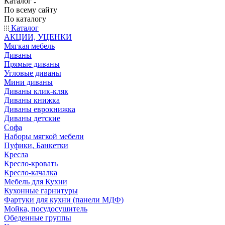
Каталог
По всему сайту
По каталогу
Каталог
АКЦИИ, УЦЕНКИ
Мягкая мебель
Диваны
Прямые диваны
Угловые диваны
Мини диваны
Диваны клик-кляк
Диваны книжка
Диваны еврокнижка
Диваны детские
Софа
Наборы мягкой мебели
Пуфики, Банкетки
Кресла
Кресло-кровать
Кресло-качалка
Мебель для Кухни
Кухонные гарнитуры
Фартуки для кухни (панели МДФ)
Мойка, посудосушитель
Обеденные группы