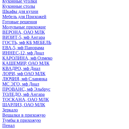
Кухонные уголки
Кухонные столы
Шкафы для кухни
Мебель для Прихожей
Готовые решения
Модульные прихожие
ВЕРОНА, ОАО МЛК
ВИЗИТ-5, мф Ангара
ГОСТЬ, мф КБ МЕБЕЛЬ
ЕВА-5, мф Панорама
ИННЕС-12, мф Диал
КАРОЛИНА, мф Олмеко
КАШЕМИР, ОАО МЛК
КВАДРО, мф Диал
ЛОРИ, мф ОАО МЛК
ЛЮЧИЯ, мф Славянка
МС ЭГО, мф Диал
ПРОВАНС, мф Эльбрус
ТОЛЕДО, мф Ангара
ТОСКАНА, ОАО МЛК
ШАРЛИЗ, ОАО МЛК
Зеркало
Вешалки в прихожую
Тумбы в прихожую
Пенал