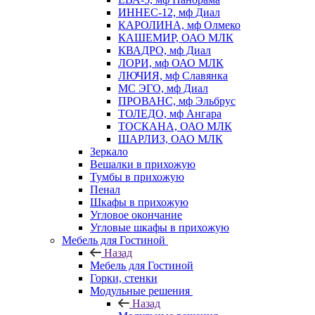
ИННЕС-12, мф Диал
КАРОЛИНА, мф Олмеко
КАШЕМИР, ОАО МЛК
КВАДРО, мф Диал
ЛОРИ, мф ОАО МЛК
ЛЮЧИЯ, мф Славянка
МС ЭГО, мф Диал
ПРОВАНС, мф Эльбрус
ТОЛЕДО, мф Ангара
ТОСКАНА, ОАО МЛК
ШАРЛИЗ, ОАО МЛК
Зеркало
Вешалки в прихожую
Тумбы в прихожую
Пенал
Шкафы в прихожую
Угловое окончание
Угловые шкафы в прихожую
Мебель для Гостиной
Назад
Мебель для Гостиной
Горки, стенки
Модульные решения
Назад