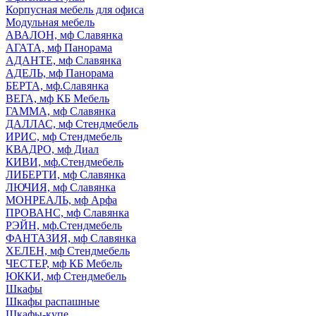
Корпусная мебель для офиса
Модульная мебель
АВАЛОН, мф Славянка
АГАТА, мф Панорама
АДАНТЕ, мф Славянка
АДЕЛЬ, мф Панорама
БЕРТА, мф.Славянка
ВЕГА, мф КБ Мебель
ГАММА, мф Славянка
ДАЛЛАС, мф Стендмебель
ИРИС, мф Стендмебель
КВАДРО, мф Диал
КИВИ, мф.Стендмебель
ЛИБЕРТИ, мф Славянка
ЛЮЧИЯ, мф Славянка
МОНРЕАЛЬ, мф Арфа
ПРОВАНС, мф Славянка
РЭЙН, мф.Стендмебель
ФАНТАЗИЯ, мф Славянка
ХЕЛЕН, мф Стендмебель
ЧЕСТЕР, мф КБ Мебель
ЮККИ, мф Стендмебель
Шкафы
Шкафы распашные
Шкафы-купе