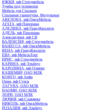
ЮККИ, мф Стендмебель
Тумбы под телевизор
Мебель для Спальни
Спальные гарнитуры, Модульные
АВЕЛОНА, мф.ОмскМебель
АГАТА, мф Панорама
АДЕЛИНА, мф ГрандКволити
АДЕЛЬ, мф Панорама
Александрия, мф СВ
ВАЛЕНСИЯ, мф Стендмебель
ВАНЕССА, мф ОмскМебель
ВЕНА, мф ГрандКволити
ЕВА, мф МебельТорг
ИРИС, мф Стендмебель
КАРИНА, мф Эльбрус
КАРОЛИНА, мф Олмеко
КАШЕМИР, ОАО МЛК
КОНГО, мф Арфа
Орма, мф Сурск
ЛАГУНА, ОАО МЛК
НАОМИ, ОАО МЛК
ЛОРИ, ОАО МЛК
ЛЮЧИЯ, мф Славянка
НИКОЛЬ, мф ОмскМебель
РОЗАЛИЯ, мф Эльбрус