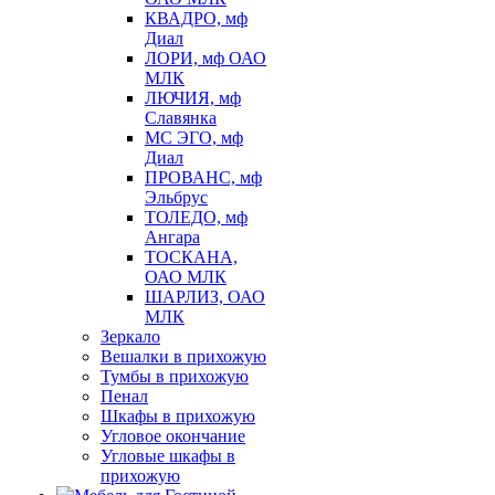
КВАДРО, мф
Диал
ЛОРИ, мф ОАО
МЛК
ЛЮЧИЯ, мф
Славянка
МС ЭГО, мф
Диал
ПРОВАНС, мф
Эльбрус
ТОЛЕДО, мф
Ангара
ТОСКАНА,
ОАО МЛК
ШАРЛИЗ, ОАО
МЛК
Зеркало
Вешалки в прихожую
Тумбы в прихожую
Пенал
Шкафы в прихожую
Угловое окончание
Угловые шкафы в
прихожую