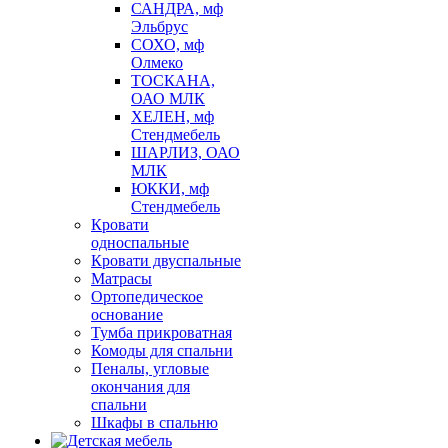
САНДРА, мф
Эльбрус
СОХО, мф
Олмеко
ТОСКАНА,
ОАО МЛК
ХЕЛЕН, мф
Стендмебель
ШАРЛИЗ, ОАО
МЛК
ЮККИ, мф
Стендмебель
Кровати
односпальные
Кровати двуспальные
Матрасы
Ортопедическое
основание
Тумба прикроватная
Комоды для спальни
Пеналы, угловые
окончания для
спальни
Шкафы в спальню