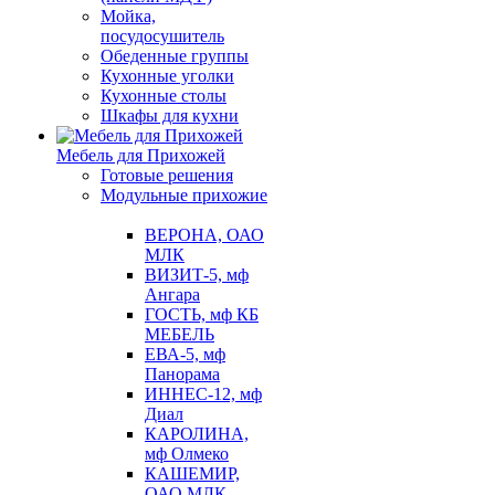
Мойка,
посудосушитель
Обеденные группы
Кухонные уголки
Кухонные столы
Шкафы для кухни
Мебель для Прихожей
Готовые решения
Модульные прихожие
ВЕРОНА, ОАО
МЛК
ВИЗИТ-5, мф
Ангара
ГОСТЬ, мф КБ
МЕБЕЛЬ
ЕВА-5, мф
Панорама
ИННЕС-12, мф
Диал
КАРОЛИНА,
мф Олмеко
КАШЕМИР,
ОАО МЛК