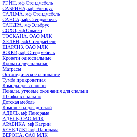
РЭЙН, мф.Стендмебель
САБРИНА, мф Эльбрус
САЛЬМА, мф Стендмебель
САНСА, мф Стендмебель
САНДРА, мф Эльбрус
СОХО, мф Олмеко
ТОСКАНА, ОАО МЛК
ХЕЛЕН, мф Стендмебель
ШАРЛИЗ, ОАО МЛК
ЮККИ, мф Стендмебель
Кровати односпальные
Кровати двуспальные
Матрасы
Ортопедическое основание
Тумба прикроватная
Комоды для спальни
Пеналы, угловые окончания для спальни
Шкафы в спальню
Детская мебель
Комплекты для детской
АДЕЛЬ, мф Панорама
АДЕЛЬ, ОАО МЛК
АРАБИКА, мф Катрин
БЕНЕДИКТ, мф Панорама
ВЕРОНА, ОАО МЛК