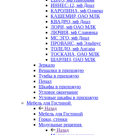
ИННЕС-12, мф Диал
КАРОЛИНА, мф Олмеко
КАШЕМИР, ОАО МЛК
КВАДРО, мф Диал
ЛОРИ, мф ОАО МЛК
ЛЮЧИЯ, мф Славянка
МС ЭГО, мф Диал
ПРОВАНС, мф Эльбрус
ТОЛЕДО, мф Ангара
ТОСКАНА, ОАО МЛК
ШАРЛИЗ, ОАО МЛК
Зеркало
Вешалки в прихожую
Тумбы в прихожую
Пенал
Шкафы в прихожую
Угловое окончание
Угловые шкафы в прихожую
Мебель для Гостиной
Назад
Мебель для Гостиной
Горки, стенки
Модульные решения
Назад