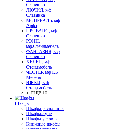
Славянка
ЛЮЧИЯ, мф
Славянка
МОНРЕАЛЬ, мф
Арфа
ПРОВАНС, мф
Славянка
РЭЙН,
мф.Стендмебель
ФАНТАЗИЯ, мф
Славянка
ХЕЛЕН, мф
Стендмебель
ЧЕСТЕР, мф КБ
Мебель
ЮККИ, мф
Стендмебель
+ ЕЩЕ 10
Шкафы
Шкафы распашные
Шкафы-купе
Шкафы угловые
Книжные шкафы