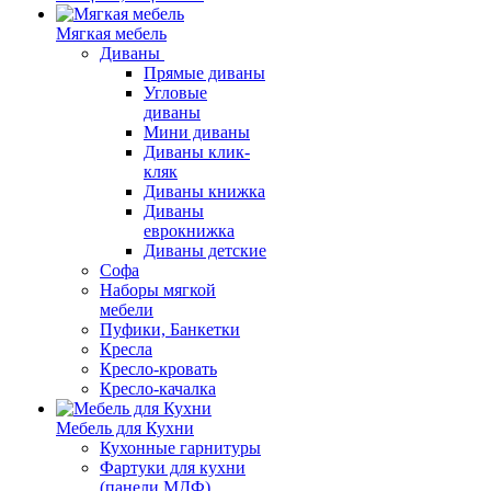
Мягкая мебель
Диваны
Прямые диваны
Угловые
диваны
Мини диваны
Диваны клик-
кляк
Диваны книжка
Диваны
еврокнижка
Диваны детские
Софа
Наборы мягкой
мебели
Пуфики, Банкетки
Кресла
Кресло-кровать
Кресло-качалка
Мебель для Кухни
Кухонные гарнитуры
Фартуки для кухни
(панели МДФ)