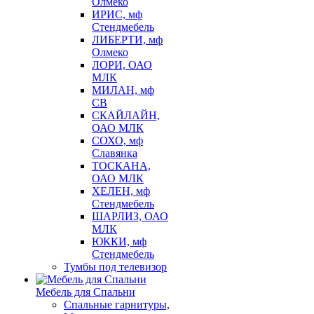
Олмеко
ИРИС, мф
Стендмебель
ЛИБЕРТИ, мф
Олмеко
ЛОРИ, ОАО
МЛК
МИЛАН, мф
СВ
СКАЙЛАЙН,
ОАО МЛК
СОХО, мф
Славянка
ТОСКАНА,
ОАО МЛК
ХЕЛЕН, мф
Стендмебель
ШАРЛИЗ, ОАО
МЛК
ЮККИ, мф
Стендмебель
Тумбы под телевизор
Мебель для Спальни
Спальные гарнитуры,