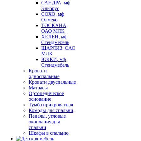
САНДРА, мф
Эльбрус
СОХО, мф
Олмеко
ТОСКАНА,
ОАО МЛК
ХЕЛЕН, мф
Стендмебель
ШАРЛИЗ, ОАО
МЛК
ЮККИ, мф
Стендмебель
Кровати
односпальные
Кровати двуспальные
Матрасы
Ортопедическое
основание
Тумба прикроватная
Комоды для спальни
Пеналы, угловые
окончания для
спальни
Шкафы в спальню