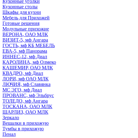
Кухонные уголки
Кухонные столы
Шкафы для кухни
Мебель для Прихожей
Готовые решения
Модульные прихожие
ВЕРОНА, ОАО МЛК
ВИЗИТ-5, мф Ангара
ГОСТЬ, мф КБ МЕБЕЛЬ
ЕВА-5, мф Панорама
ИННЕС-12, мф Диал
КАРОЛИНА, мф Олмеко
КАШЕМИР, ОАО МЛК
КВАДРО, мф Диал
ЛОРИ, мф ОАО МЛК
ЛЮЧИЯ, мф Славянка
МС ЭГО, мф Диал
ПРОВАНС, мф Эльбрус
ТОЛЕДО, мф Ангара
ТОСКАНА, ОАО МЛК
ШАРЛИЗ, ОАО МЛК
Зеркало
Вешалки в прихожую
Тумбы в прихожую
Пенал