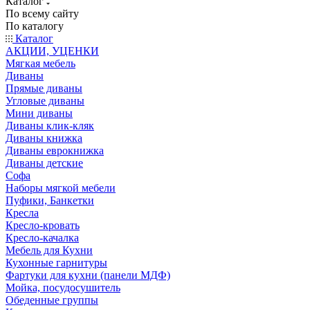
Каталог
По всему сайту
По каталогу
Каталог
АКЦИИ, УЦЕНКИ
Мягкая мебель
Диваны
Прямые диваны
Угловые диваны
Мини диваны
Диваны клик-кляк
Диваны книжка
Диваны еврокнижка
Диваны детские
Софа
Наборы мягкой мебели
Пуфики, Банкетки
Кресла
Кресло-кровать
Кресло-качалка
Мебель для Кухни
Кухонные гарнитуры
Фартуки для кухни (панели МДФ)
Мойка, посудосушитель
Обеденные группы