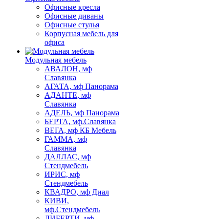
Офисные кресла
Офисные диваны
Офисные стулья
Корпусная мебель для
офиса
Модульная мебель
АВАЛОН, мф
Славянка
АГАТА, мф Панорама
АДАНТЕ, мф
Славянка
АДЕЛЬ, мф Панорама
БЕРТА, мф.Славянка
ВЕГА, мф КБ Мебель
ГАММА, мф
Славянка
ДАЛЛАС, мф
Стендмебель
ИРИС, мф
Стендмебель
КВАДРО, мф Диал
КИВИ,
мф.Стендмебель
ЛИБЕРТИ, мф