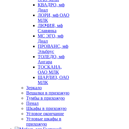
КВАДРО, мф
Диал
ЛОРИ, мф ОАО
МЛК
ЛЮЧИЯ, мф
Славянка
МС ЭГО, мф
Диал
ПРОВАНС, мф
Эльбрус
ТОЛЕДО, мф
Ангара
ТОСКАНА,
ОАО МЛК
ШАРЛИЗ, ОАО
МЛК
Зеркало
Вешалки в прихожую
Тумбы в прихожую
Пенал
Шкафы в прихожую
Угловое окончание
Угловые шкафы в
прихожую