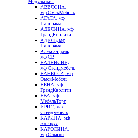
Модульные
АВЕЛОНА,
мф.ОмскМебель
АГАТА, мф
Панорама
АДЕЛИНА, мф
ГрандКволити
АДЕЛЬ, мф
Панорама
Александрия,
мф СВ
ВАЛЕНСИЯ,
мф Стендмебель
ВАНЕССА, мф
ОмскМебель
ВЕНА, мф
ГрандКволити
ЕВА, мф
МебельТорг
ИРИС, мф
Стендмебель
КАРИНА, мф
Эльбрус
КАРОЛИНА,
мф Олмеко