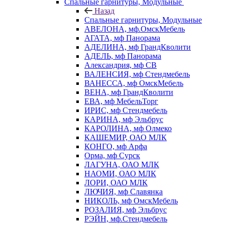
Спальные гарнитуры, Модульные
Назад
Спальные гарнитуры, Модульные
АВЕЛОНА, мф.ОмскМебель
АГАТА, мф Панорама
АДЕЛИНА, мф ГрандКволити
АДЕЛЬ, мф Панорама
Александрия, мф СВ
ВАЛЕНСИЯ, мф Стендмебель
ВАНЕССА, мф ОмскМебель
ВЕНА, мф ГрандКволити
ЕВА, мф МебельТорг
ИРИС, мф Стендмебель
КАРИНА, мф Эльбрус
КАРОЛИНА, мф Олмеко
КАШЕМИР, ОАО МЛК
КОНГО, мф Арфа
Орма, мф Сурск
ЛАГУНА, ОАО МЛК
НАОМИ, ОАО МЛК
ЛОРИ, ОАО МЛК
ЛЮЧИЯ, мф Славянка
НИКОЛЬ, мф ОмскМебель
РОЗАЛИЯ, мф Эльбрус
РЭЙН, мф.Стендмебель