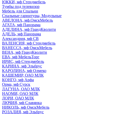
ЮККИ, мф Стендмебель
Тумбы под телевизор
Мебель для Спальни
Спальные гарнитуры, Модульные
АВЕЛОНА, мф.ОмскМебель
АГАТА, мф Панорама
АДЕЛИНА, мф ГрандКволити
АДЕЛЬ, мф Панорама
Александрия, мф СВ
ВАЛЕНСИЯ, мф Стендмебель
ВАНЕССА, мф ОмскМебель
ВЕНА, мф ГрандКволити
ЕВА, мф МебельТорг
ИРИС, мф Стендмебель
КАРИНА, мф Эльбрус
КАРОЛИНА, мф Олмеко
КАШЕМИР, ОАО МЛК
КОНГО, мф Арфа
Орма, мф Сурск
ЛАГУНА, ОАО МЛК
НАОМИ, ОАО МЛК
ЛОРИ, ОАО МЛК
ЛЮЧИЯ, мф Славянка
НИКОЛЬ, мф ОмскМебель
РОЗАЛИЯ, мф Эльбрус