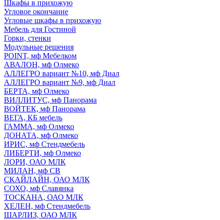
Шкафы в прихожую
Угловое окончание
Угловые шкафы в прихожую
Мебель для Гостиной
Горки, стенки
Модульные решения
POINT, мф Мебелком
АВАЛОН, мф Олмеко
АЛЛЕГРО вариант №10, мф Диал
АЛЛЕГРО вариант №9, мф Диал
БЕРТА, мф Олмеко
ВИЛЛИТУС, мф Панорама
ВОЙТЕК, мф Панорама
ВЕГА, КБ мебель
ГАММА, мф Олмеко
ДОНАТА, мф Олмеко
ИРИС, мф Стендмебель
ЛИБЕРТИ, мф Олмеко
ЛОРИ, ОАО МЛК
МИЛАН, мф СВ
СКАЙЛАЙН, ОАО МЛК
СОХО, мф Славянка
ТОСКАНА, ОАО МЛК
ХЕЛЕН, мф Стендмебель
ШАРЛИЗ, ОАО МЛК