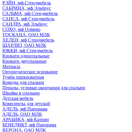
РЭЙН, мф.Стендмебель
САБРИНА, мф Эльбрус
САЛЬМА, мф Стендмебель
САНСА, мф Стендмебель
САНДРА, мф Эльбрус
СОХО, мф Олмеко
ТОСКАНА, ОАО МЛК
ХЕЛЕН, мф Стендмебель
ШАРЛИЗ, ОАО МЛК
ЮККИ, мф Стендмебель
Кровати односпальные
Кровати двуспальные
Матрасы
Ортопедическое основание
Тумба прикроватная
Комоды для спальни
Пеналы, угловые окончания для спальни
Шкафы в спальню
Детская мебель
Комплекты для детской
АДЕЛЬ, мф Панорама
АДЕЛЬ, ОАО МЛК
АРАБИКА, мф Катрин
БЕНЕДИКТ, мф Панорама
ВЕРОНА, ОАО МЛК