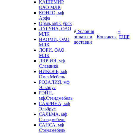
КАШЕМИР,
ОАО МЛК
КОНГО, мф
Арфа
Орма, мф Сурск
ЛАГУНА, ОАО
Условия
+
МЛК
оплаты и
Контакты
ЕЩЕ
НАОМИ, ОАО
доставки
МЛК
ЛОРИ, ОАО
МЛК
ЛЮЧИЯ, мф
Славянка
НИКОЛЬ, мф
ОмскМебель
РОЗАЛИЯ, мф
Эльбрус
РЭЙН,
мф.Стендмебель
САБРИНА, мф
Эльбрус
САЛЬМА, мф
Стендмебель
САНСА, мф
Стендмебель