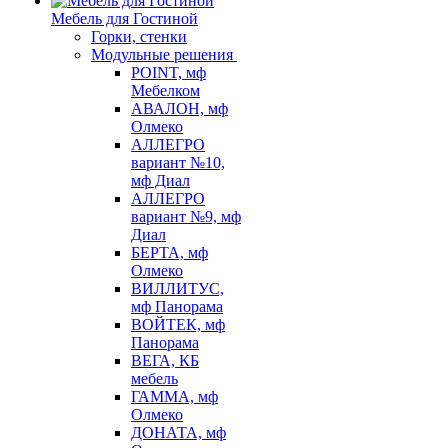
Мебель для Гостиной
Горки, стенки
Модульные решения
POINT, мф
Мебелком
АВАЛОН, мф
Олмеко
АЛЛЕГРО
вариант №10,
мф Диал
АЛЛЕГРО
вариант №9, мф
Диал
БЕРТА, мф
Олмеко
ВИЛЛИТУС,
мф Панорама
ВОЙТЕК, мф
Панорама
ВЕГА, КБ
мебель
ГАММА, мф
Олмеко
ДОНАТА, мф