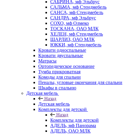
САБРИНА, мф Эльбрус
САЛЬМА, мф Стендмебель
САНСА, мф Стендмебель
САНДРА, мф Эльбрус
СОХО, мф Олмеко
ТОСКАНА, ОАО МЛК
ХЕЛЕН, мф Стендмебель
ШАРЛИЗ, ОАО МЛК
ЮККИ, мф Стендмебель
Кровати односпальные
Кровати двуспальные
Матрасы
Ортопедическое основание
Тумба прикроватная
Комоды для спальни
Пеналы, угловые окончания для спальни
Шкафы в спальню
Детская мебель
Назад
Детская мебель
Комплекты для детской
Назад
Комплекты для детской
АДЕЛЬ, мф Панорама
АДЕЛЬ, ОАО МЛК