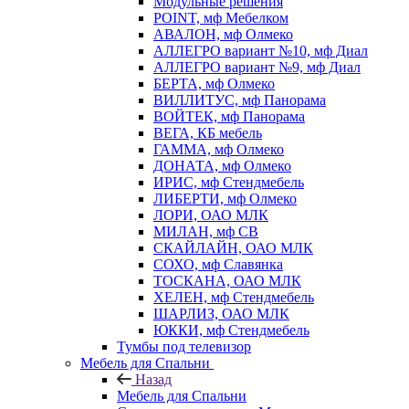
Модульные решения
POINT, мф Мебелком
АВАЛОН, мф Олмеко
АЛЛЕГРО вариант №10, мф Диал
АЛЛЕГРО вариант №9, мф Диал
БЕРТА, мф Олмеко
ВИЛЛИТУС, мф Панорама
ВОЙТЕК, мф Панорама
ВЕГА, КБ мебель
ГАММА, мф Олмеко
ДОНАТА, мф Олмеко
ИРИС, мф Стендмебель
ЛИБЕРТИ, мф Олмеко
ЛОРИ, ОАО МЛК
МИЛАН, мф СВ
СКАЙЛАЙН, ОАО МЛК
СОХО, мф Славянка
ТОСКАНА, ОАО МЛК
ХЕЛЕН, мф Стендмебель
ШАРЛИЗ, ОАО МЛК
ЮККИ, мф Стендмебель
Тумбы под телевизор
Мебель для Спальни
Назад
Мебель для Спальни