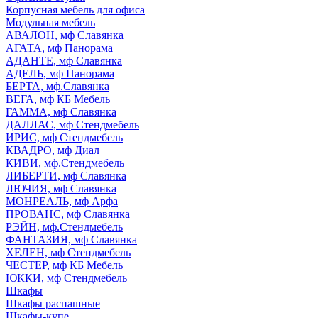
Корпусная мебель для офиса
Модульная мебель
АВАЛОН, мф Славянка
АГАТА, мф Панорама
АДАНТЕ, мф Славянка
АДЕЛЬ, мф Панорама
БЕРТА, мф.Славянка
ВЕГА, мф КБ Мебель
ГАММА, мф Славянка
ДАЛЛАС, мф Стендмебель
ИРИС, мф Стендмебель
КВАДРО, мф Диал
КИВИ, мф.Стендмебель
ЛИБЕРТИ, мф Славянка
ЛЮЧИЯ, мф Славянка
МОНРЕАЛЬ, мф Арфа
ПРОВАНС, мф Славянка
РЭЙН, мф.Стендмебель
ФАНТАЗИЯ, мф Славянка
ХЕЛЕН, мф Стендмебель
ЧЕСТЕР, мф КБ Мебель
ЮККИ, мф Стендмебель
Шкафы
Шкафы распашные
Шкафы-купе