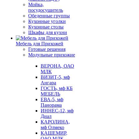
Мойка,
посудосушитель
Обеденные группы
Кухонные уголки
Кухонные столы
Шкафы для кухни
Мебель для Прихожей
Готовые решения
Модульные прихожие
ВЕРОНА, ОАО
МЛК
ВИЗИТ-5, мф
Ангара
ГОСТЬ, мф КБ
МЕБЕЛЬ
ЕВА-5, мф
Панорама
ИННЕС-12, мф
Диал
КАРОЛИНА,
мф Олмеко
КАШЕМИР,
ОАО МЛК