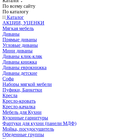
Каталог
По всему сайту
По каталогу
Каталог
АКЦИИ, УЦЕНКИ
Мягкая мебель
Диваны
Прямые диваны
Угловые диваны
Мини диваны
Диваны клик-кляк
Диваны книжка
Диваны еврокнижка
Диваны детские
Софа
Наборы мягкой мебели
Пуфики, Банкетки
Кресла
Кресло-кровать
Кресло-качалка
Мебель для Кухни
Кухонные гарнитуры
Фартуки для кухни (панели МДФ)
Мойка, посудосушитель
Обеденные группы