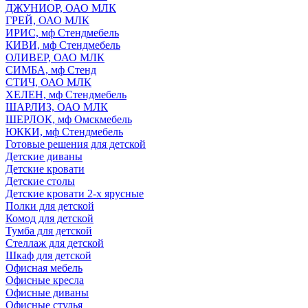
ДЖУНИОР, ОАО МЛК
ГРЕЙ, ОАО МЛК
ИРИС, мф Стендмебель
КИВИ, мф Стендмебель
ОЛИВЕР, ОАО МЛК
СИМБА, мф Стенд
СТИЧ, ОАО МЛК
ХЕЛЕН, мф Стендмебель
ШАРЛИЗ, ОАО МЛК
ШЕРЛОК, мф Омскмебель
ЮККИ, мф Стендмебель
Готовые решения для детской
Детские диваны
Детские кровати
Детские столы
Детские кровати 2-х ярусные
Полки для детской
Комод для детской
Тумба для детской
Стеллаж для детской
Шкаф для детской
Офисная мебель
Офисные кресла
Офисные диваны
Офисные стулья