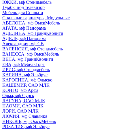
ЮККИ, мф Стендмебель
Тумбы под телевизор
Мебель для Спальни
Спальные гарнитуры, Модульные
АВЕЛОНА, мф.ОмскМебель
АГАТА, мф Панорама
АДЕЛИНА, мф ГрандКволити
АДЕЛЬ, мф Панорама
Александрия, мф СВ
ВАЛЕНСИЯ, мф Стендмебель
ВАНЕССА, мф ОмскМебель
ВЕНА, мф ГрандКволити
ЕВА, мф МебельТорг
ИРИС, мф Стендмебель
КАРИНА, мф Эльбрус
КАРОЛИНА, мф Олмеко
КАШЕМИР, ОАО МЛК
КОНГО, мф Арфа
Орма, мф Сурск
ЛАГУНА, ОАО МЛК
НАОМИ, ОАО МЛК
ЛОРИ, ОАО МЛК
ЛЮЧИЯ, мф Славянка
НИКОЛЬ, мф ОмскМебель
РОЗАЛИЯ, мф Эльбрус