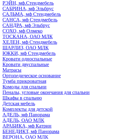
РЭЙН, мф.Стендмебель
САБРИНА, мф Эльбрус
САЛЬМА, мф Стендмебель
САНСА, мф Стендмебель
САНДРА, мф Эльбрус
СОХО, мф Олмеко
ТОСКАНА, ОАО МЛК
ХЕЛЕН, мф Стендмебель
ШАРЛИЗ, ОАО МЛК
ЮККИ, мф Стендмебель
Кровати односпальные
Кровати двуспальные
Матрасы
Ортопедическое основание
Тумба прикроватная
Комоды для спальни
Пеналы, угловые окончания для спальни
Шкафы в спальню
Детская мебель
Комплекты для детской
АДЕЛЬ, мф Панорама
АДЕЛЬ, ОАО МЛК
АРАБИКА, мф Катрин
БЕНЕДИКТ, мф Панорама
ВЕРОНА, ОАО МЛК