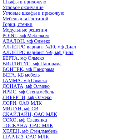
Шкафы в прихожую
Угловое окончание
Угловые шкафы в прихожую
Мебель для Гостиной
Горки, стенки
Модульные решения
POINT, мф Мебелком
АВАЛОН, мф Олмеко
АЛЛЕГРО вариант №10, мф Диал
АЛЛЕГРО вариант №9, мф Диал
БЕРТА, мф Олмеко
ВИЛЛИТУС, мф Панорама
ВОЙТЕК, мф Панорама
ВЕГА, КБ мебель
ГАММА, мф Олмеко
ДОНАТА, мф Олмеко
ИРИС, мф Стендмебель
ЛИБЕРТИ, мф Олмеко
ЛОРИ, ОАО МЛК
МИЛАН, мф СВ
СКАЙЛАЙН, ОАО МЛК
СОХО, мф Славянка
ТОСКАНА, ОАО МЛК
ХЕЛЕН, мф Стендмебель
ШАРЛИЗ, ОАО МЛК