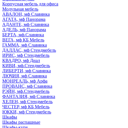
Корпусная мебель для офиса
Модульная мебель
АВАЛОН, мф Славянка
АГАТА, мф Панорама
АДАНТЕ, мф Славянка
АДЕЛЬ, мф Панорама
БЕРТА, мф.Славянка
ВЕГА, мф КБ Мебель
ГАММА, мф Славянка
ДАЛЛАС, мф Стендмебель
ИРИС, мф Стендмебель
КВАДРО, мф Диал
КИВИ, мф.Стендмебель
ЛИБЕРТИ, мф Славянка
ЛЮЧИЯ, мф Славянка
МОНРЕАЛЬ, мф Арфа
ПРОВАНС, мф Славянка
РЭЙН, мф.Стендмебель
ФАНТАЗИЯ, мф Славянка
ХЕЛЕН, мф Стендмебель
ЧЕСТЕР, мф КБ Мебель
ЮККИ, мф Стендмебель
Шкафы
Шкафы распашные
Шкафы-купе