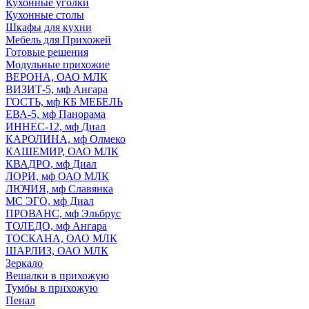
Кухонные уголки
Кухонные столы
Шкафы для кухни
Мебель для Прихожей
Готовые решения
Модульные прихожие
ВЕРОНА, ОАО МЛК
ВИЗИТ-5, мф Ангара
ГОСТЬ, мф КБ МЕБЕЛЬ
ЕВА-5, мф Панорама
ИННЕС-12, мф Диал
КАРОЛИНА, мф Олмеко
КАШЕМИР, ОАО МЛК
КВАДРО, мф Диал
ЛОРИ, мф ОАО МЛК
ЛЮЧИЯ, мф Славянка
МС ЭГО, мф Диал
ПРОВАНС, мф Эльбрус
ТОЛЕДО, мф Ангара
ТОСКАНА, ОАО МЛК
ШАРЛИЗ, ОАО МЛК
Зеркало
Вешалки в прихожую
Тумбы в прихожую
Пенал