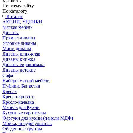
Каталог
По всему сайту
По каталогу
Каталог
АКЦИИ, УЦЕНКИ
Мягкая мебель
Диваны
Прямые диваны
Угловые диваны
Мини диваны
Диваны клик-кляк
Диваны книжка
Диваны еврокнижка
Диваны детские
Софа
Наборы мягкой мебели
Пуфики, Банкетки
Кресла
Кресло-кровать
Кресло-качалка
Мебель для Кухни
Кухонные гарнитуры
Фартуки для кухни (панели МДФ)
Мойка, посудосушитель
Обеденные группы