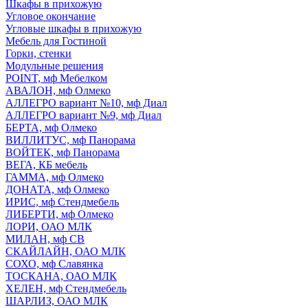
Шкафы в прихожую
Угловое окончание
Угловые шкафы в прихожую
Мебель для Гостиной
Горки, стенки
Модульные решения
POINT, мф Мебелком
АВАЛОН, мф Олмеко
АЛЛЕГРО вариант №10, мф Диал
АЛЛЕГРО вариант №9, мф Диал
БЕРТА, мф Олмеко
ВИЛЛИТУС, мф Панорама
ВОЙТЕК, мф Панорама
ВЕГА, КБ мебель
ГАММА, мф Олмеко
ДОНАТА, мф Олмеко
ИРИС, мф Стендмебель
ЛИБЕРТИ, мф Олмеко
ЛОРИ, ОАО МЛК
МИЛАН, мф СВ
СКАЙЛАЙН, ОАО МЛК
СОХО, мф Славянка
ТОСКАНА, ОАО МЛК
ХЕЛЕН, мф Стендмебель
ШАРЛИЗ, ОАО МЛК