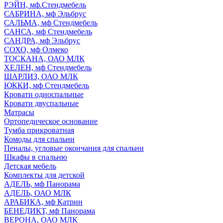
РЭЙН, мф.Стендмебель
САБРИНА, мф Эльбрус
САЛЬМА, мф Стендмебель
САНСА, мф Стендмебель
САНДРА, мф Эльбрус
СОХО, мф Олмеко
ТОСКАНА, ОАО МЛК
ХЕЛЕН, мф Стендмебель
ШАРЛИЗ, ОАО МЛК
ЮККИ, мф Стендмебель
Кровати односпальные
Кровати двуспальные
Матрасы
Ортопедическое основание
Тумба прикроватная
Комоды для спальни
Пеналы, угловые окончания для спальни
Шкафы в спальню
Детская мебель
Комплекты для детской
АДЕЛЬ, мф Панорама
АДЕЛЬ, ОАО МЛК
АРАБИКА, мф Катрин
БЕНЕДИКТ, мф Панорама
ВЕРОНА, ОАО МЛК