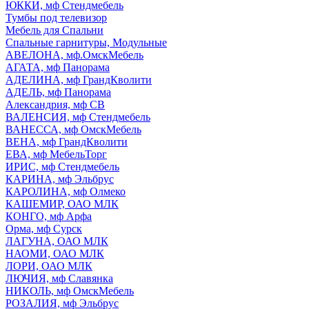
ЮККИ, мф Стендмебель
Тумбы под телевизор
Мебель для Спальни
Спальные гарнитуры, Модульные
АВЕЛОНА, мф.ОмскМебель
АГАТА, мф Панорама
АДЕЛИНА, мф ГрандКволити
АДЕЛЬ, мф Панорама
Александрия, мф СВ
ВАЛЕНСИЯ, мф Стендмебель
ВАНЕССА, мф ОмскМебель
ВЕНА, мф ГрандКволити
ЕВА, мф МебельТорг
ИРИС, мф Стендмебель
КАРИНА, мф Эльбрус
КАРОЛИНА, мф Олмеко
КАШЕМИР, ОАО МЛК
КОНГО, мф Арфа
Орма, мф Сурск
ЛАГУНА, ОАО МЛК
НАОМИ, ОАО МЛК
ЛОРИ, ОАО МЛК
ЛЮЧИЯ, мф Славянка
НИКОЛЬ, мф ОмскМебель
РОЗАЛИЯ, мф Эльбрус