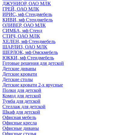
ДЖУНИОР, ОАО МЛК
ГРЕЙ, ОАО МЛК
ИРИС, мф Стендмебель
КИВИ, мф Стендмебель
ОЛИВЕР, ОАО МЛК
СИМБА, мф Стенд
СТИЧ, ОАО МЛК
ХЕЛЕН, мф Стендмебель
ШАРЛИЗ, ОАО МЛК
ШЕРЛОК, мф Омскмебель
ЮККИ, мф Стендмебель
Готовые решения для детской
Детские диваны
Детские кровати
Детские столы
Детские кровати 2-х ярусные
Полки для детской
Комод для детской
Тумба для детской
Стеллаж для детской
Шкаф для детской
Офисная мебель
Офисные кресла
Офисные диваны
Офисные стулья