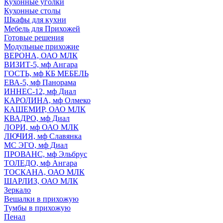
Кухонные уголки
Кухонные столы
Шкафы для кухни
Мебель для Прихожей
Готовые решения
Модульные прихожие
ВЕРОНА, ОАО МЛК
ВИЗИТ-5, мф Ангара
ГОСТЬ, мф КБ МЕБЕЛЬ
ЕВА-5, мф Панорама
ИННЕС-12, мф Диал
КАРОЛИНА, мф Олмеко
КАШЕМИР, ОАО МЛК
КВАДРО, мф Диал
ЛОРИ, мф ОАО МЛК
ЛЮЧИЯ, мф Славянка
МС ЭГО, мф Диал
ПРОВАНС, мф Эльбрус
ТОЛЕДО, мф Ангара
ТОСКАНА, ОАО МЛК
ШАРЛИЗ, ОАО МЛК
Зеркало
Вешалки в прихожую
Тумбы в прихожую
Пенал