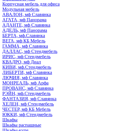
Корпусная мебель для офиса
Модульная мебель
АВАЛОН, мф Славянка
АГАТА, мф Панорама
АДАНТЕ, мф Славянка
АДЕЛЬ, мф Панорама
БЕРТА, мф.Славянка
ВЕГА, мф КБ Мебель
ГАММА, мф Славянка
ДАЛЛАС, мф Стендмебель
ИРИС, мф Стендмебель
КВАДРО, мф Диал
КИВИ, мф.Стендмебель
ЛИБЕРТИ, мф Славянка
ЛЮЧИЯ, мф Славянка
МОНРЕАЛЬ, мф Арфа
ПРОВАНС, мф Славянка
РЭЙН, мф.Стендмебель
ФАНТАЗИЯ, мф Славянка
ХЕЛЕН, мф Стендмебель
ЧЕСТЕР, мф КБ Мебель
ЮККИ, мф Стендмебель
Шкафы
Шкафы распашные
Шкафы-купе