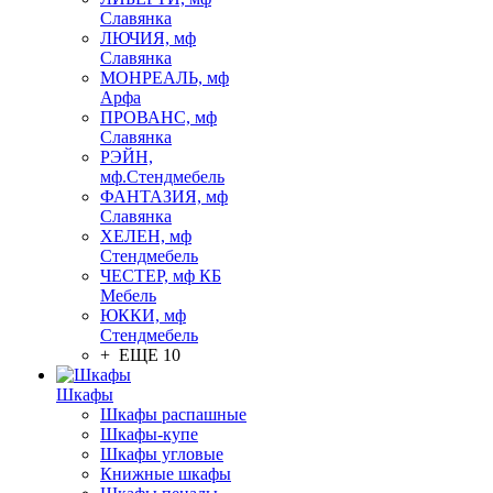
Славянка
ЛЮЧИЯ, мф
Славянка
МОНРЕАЛЬ, мф
Арфа
ПРОВАНС, мф
Славянка
РЭЙН,
мф.Стендмебель
ФАНТАЗИЯ, мф
Славянка
ХЕЛЕН, мф
Стендмебель
ЧЕСТЕР, мф КБ
Мебель
ЮККИ, мф
Стендмебель
+ ЕЩЕ 10
Шкафы
Шкафы распашные
Шкафы-купе
Шкафы угловые
Книжные шкафы