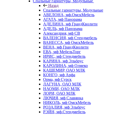
Спальные гарнитуры, Модульные
Назад
Спальные гарнитуры, Модульные
АВЕЛОНА, мф.ОмскМебель
АГАТА, мф Панорама
АДЕЛИНА, мф ГрандКволити
АДЕЛЬ, мф Панорама
Александрия, мф СВ
ВАЛЕНСИЯ, мф Стендмебель
ВАНЕССА, мф ОмскМебель
ВЕНА, мф ГрандКволити
ЕВА, мф МебельТорг
ИРИС, мф Стендмебель
КАРИНА, мф Эльбрус
КАРОЛИНА, мф Олмеко
КАШЕМИР, ОАО МЛК
КОНГО, мф Арфа
Орма, мф Сурск
ЛАГУНА, ОАО МЛК
НАОМИ, ОАО МЛК
ЛОРИ, ОАО МЛК
ЛЮЧИЯ, мф Славянка
НИКОЛЬ, мф ОмскМебель
РОЗАЛИЯ, мф Эльбрус
РЭЙН, мф.Стендмебель