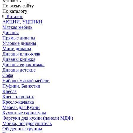
Каталог
По всему сайту
По каталогу
Каталог
АКЦИИ, УЦЕНКИ
Мягкая мебель
Диваны
Прямые диваны
Угловые диваны
Мини диваны
Диваны клик-кляк
Диваны книжка
Диваны еврокнижка
Диваны детские
Софа
Наборы мягкой мебели
Пуфики, Банкетки
Кресла
Кресло-кровать
Кресло-качалка
Мебель для Кухни
Кухонные гарнитуры
Фартуки для кухни (панели МДФ)
Мойка, посудосушитель
Обеденные группы