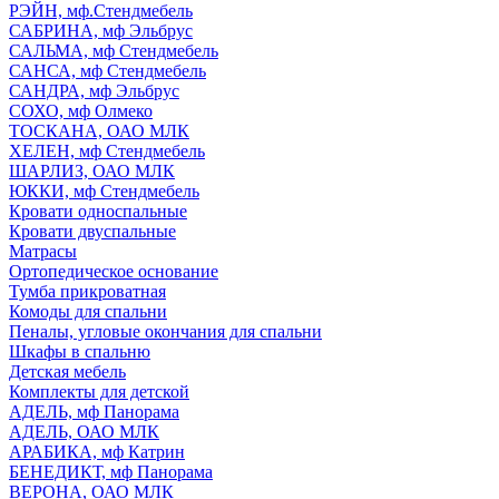
РЭЙН, мф.Стендмебель
САБРИНА, мф Эльбрус
САЛЬМА, мф Стендмебель
САНСА, мф Стендмебель
САНДРА, мф Эльбрус
СОХО, мф Олмеко
ТОСКАНА, ОАО МЛК
ХЕЛЕН, мф Стендмебель
ШАРЛИЗ, ОАО МЛК
ЮККИ, мф Стендмебель
Кровати односпальные
Кровати двуспальные
Матрасы
Ортопедическое основание
Тумба прикроватная
Комоды для спальни
Пеналы, угловые окончания для спальни
Шкафы в спальню
Детская мебель
Комплекты для детской
АДЕЛЬ, мф Панорама
АДЕЛЬ, ОАО МЛК
АРАБИКА, мф Катрин
БЕНЕДИКТ, мф Панорама
ВЕРОНА, ОАО МЛК