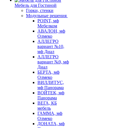
Мебель для Гостиной
Горки, стенки
Модульные решения
POINT, мф
Мебелком
АВАЛОН, мф
Олмеко
АЛЛЕГРО
вариант №10,
мф Диал
АЛЛЕГРО
вариант №9, мф
Диал
БЕРТА, мф
Олмеко
ВИЛЛИТУС,
мф Панорама
ВОЙТЕК, мф
Панорама
ВЕГА, КБ
мебель
ГАММА, мф
Олмеко
ДОНАТА, мф