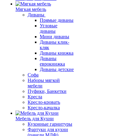
Мягкая мебель
Диваны
Прямые диваны
Угловые
диваны
Мини диваны
Диваны клик-
кляк
Диваны книжка
Диваны
еврокнижка
Диваны детские
Софа
Наборы мягкой
мебели
Пуфики, Банкетки
Кресла
Кресло-кровать
Кресло-качалка
Мебель для Кухни
Кухонные гарнитуры
Фартуки для кухни
(панели МДФ)