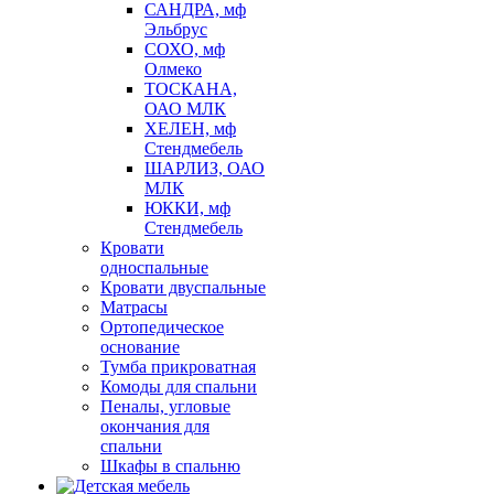
САНДРА, мф
Эльбрус
СОХО, мф
Олмеко
ТОСКАНА,
ОАО МЛК
ХЕЛЕН, мф
Стендмебель
ШАРЛИЗ, ОАО
МЛК
ЮККИ, мф
Стендмебель
Кровати
односпальные
Кровати двуспальные
Матрасы
Ортопедическое
основание
Тумба прикроватная
Комоды для спальни
Пеналы, угловые
окончания для
спальни
Шкафы в спальню