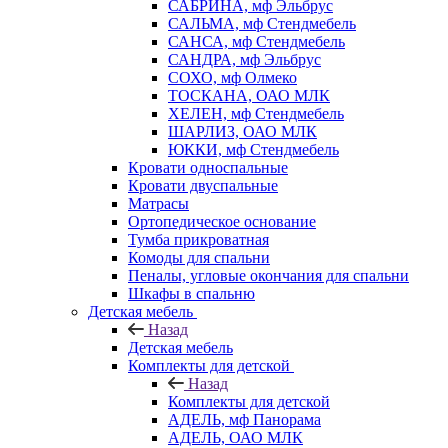
САБРИНА, мф Эльбрус
САЛЬМА, мф Стендмебель
САНСА, мф Стендмебель
САНДРА, мф Эльбрус
СОХО, мф Олмеко
ТОСКАНА, ОАО МЛК
ХЕЛЕН, мф Стендмебель
ШАРЛИЗ, ОАО МЛК
ЮККИ, мф Стендмебель
Кровати односпальные
Кровати двуспальные
Матрасы
Ортопедическое основание
Тумба прикроватная
Комоды для спальни
Пеналы, угловые окончания для спальни
Шкафы в спальню
Детская мебель
Назад
Детская мебель
Комплекты для детской
Назад
Комплекты для детской
АДЕЛЬ, мф Панорама
АДЕЛЬ, ОАО МЛК