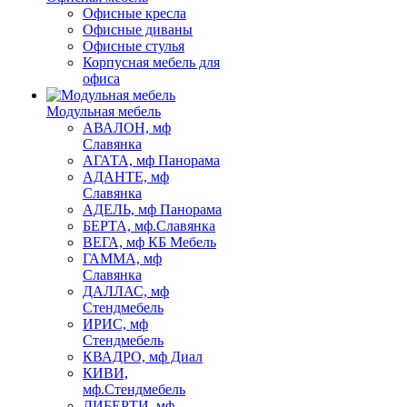
Офисные кресла
Офисные диваны
Офисные стулья
Корпусная мебель для
офиса
Модульная мебель
АВАЛОН, мф
Славянка
АГАТА, мф Панорама
АДАНТЕ, мф
Славянка
АДЕЛЬ, мф Панорама
БЕРТА, мф.Славянка
ВЕГА, мф КБ Мебель
ГАММА, мф
Славянка
ДАЛЛАС, мф
Стендмебель
ИРИС, мф
Стендмебель
КВАДРО, мф Диал
КИВИ,
мф.Стендмебель
ЛИБЕРТИ, мф