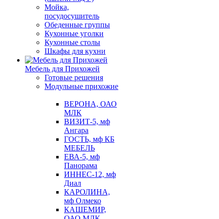
Мойка,
посудосушитель
Обеденные группы
Кухонные уголки
Кухонные столы
Шкафы для кухни
Мебель для Прихожей
Готовые решения
Модульные прихожие
ВЕРОНА, ОАО
МЛК
ВИЗИТ-5, мф
Ангара
ГОСТЬ, мф КБ
МЕБЕЛЬ
ЕВА-5, мф
Панорама
ИННЕС-12, мф
Диал
КАРОЛИНА,
мф Олмеко
КАШЕМИР,
ОАО МЛК