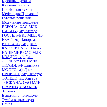
Кухонные уголки
Кухонные столы
Шкафы для кухни
Мебель для Прихожей
Готовые решения
Модульные прихожие
ВЕРОНА, ОАО МЛК
ВИЗИТ-5, мф Ангара
ГОСТЬ, мф КБ МЕБЕЛЬ
ЕВА-5, мф Панорама
ИННЕС-12, мф Диал
КАРОЛИНА, мф Олмеко
КАШЕМИР, ОАО МЛК
КВАДРО, мф Диал
ЛОРИ, мф ОАО МЛК
ЛЮЧИЯ, мф Славянка
МС ЭГО, мф Диал
ПРОВАНС, мф Эльбрус
ТОЛЕДО, мф Ангара
ТОСКАНА, ОАО МЛК
ШАРЛИЗ, ОАО МЛК
Зеркало
Вешалки в прихожую
Тумбы в прихожую
Пенал