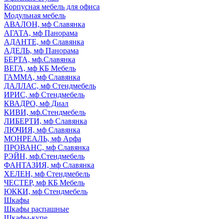
Корпусная мебель для офиса
Модульная мебель
АВАЛОН, мф Славянка
АГАТА, мф Панорама
АДАНТЕ, мф Славянка
АДЕЛЬ, мф Панорама
БЕРТА, мф.Славянка
ВЕГА, мф КБ Мебель
ГАММА, мф Славянка
ДАЛЛАС, мф Стендмебель
ИРИС, мф Стендмебель
КВАДРО, мф Диал
КИВИ, мф.Стендмебель
ЛИБЕРТИ, мф Славянка
ЛЮЧИЯ, мф Славянка
МОНРЕАЛЬ, мф Арфа
ПРОВАНС, мф Славянка
РЭЙН, мф.Стендмебель
ФАНТАЗИЯ, мф Славянка
ХЕЛЕН, мф Стендмебель
ЧЕСТЕР, мф КБ Мебель
ЮККИ, мф Стендмебель
Шкафы
Шкафы распашные
Шкафы-купе