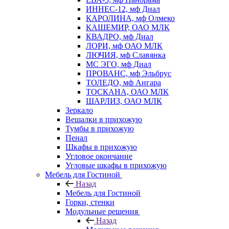
ИННЕС-12, мф Диал
КАРОЛИНА, мф Олмеко
КАШЕМИР, ОАО МЛК
КВАДРО, мф Диал
ЛОРИ, мф ОАО МЛК
ЛЮЧИЯ, мф Славянка
МС ЭГО, мф Диал
ПРОВАНС, мф Эльбрус
ТОЛЕДО, мф Ангара
ТОСКАНА, ОАО МЛК
ШАРЛИЗ, ОАО МЛК
Зеркало
Вешалки в прихожую
Тумбы в прихожую
Пенал
Шкафы в прихожую
Угловое окончание
Угловые шкафы в прихожую
Мебель для Гостиной
Назад
Мебель для Гостиной
Горки, стенки
Модульные решения
Назад