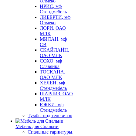
Олмеко
ИРИС, мф
Стендмебель
ЛИБЕРТИ, мф
Олмеко
ЛОРИ, ОАО
МЛК
МИЛАН, мф
СВ
СКАЙЛАЙН,
ОАО МЛК
СОХО, мф
Славянка
ТОСКАНА,
ОАО МЛК
ХЕЛЕН, мф
Стендмебель
ШАРЛИЗ, ОАО
МЛК
ЮККИ, мф
Стендмебель
Тумбы под телевизор
Мебель для Спальни
Спальные гарнитуры,