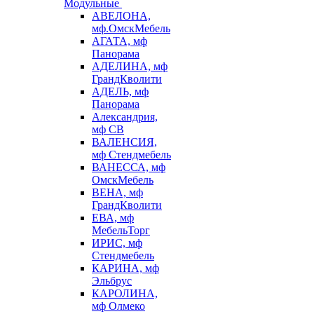
Модульные
АВЕЛОНА,
мф.ОмскМебель
АГАТА, мф
Панорама
АДЕЛИНА, мф
ГрандКволити
АДЕЛЬ, мф
Панорама
Александрия,
мф СВ
ВАЛЕНСИЯ,
мф Стендмебель
ВАНЕССА, мф
ОмскМебель
ВЕНА, мф
ГрандКволити
ЕВА, мф
МебельТорг
ИРИС, мф
Стендмебель
КАРИНА, мф
Эльбрус
КАРОЛИНА,
мф Олмеко