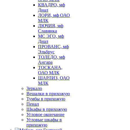
КВАДРО, мф
Диал
ЛОРИ, мф ОАО
МЛК
ЛЮЧИЯ, мф
Славянка
МС ЭГО, мф
Диал
ПРОВАНС, мф
Эльбрус
ТОЛЕДО, мф
Ангара
ТОСКАНА,
ОАО МЛК
ШАРЛИЗ, ОАО
МЛК
Зеркало
Вешалки в прихожую
Тумбы в прихожую
Пенал
Шкафы в прихожую
Угловое окончание
Угловые шкафы в
прихожую