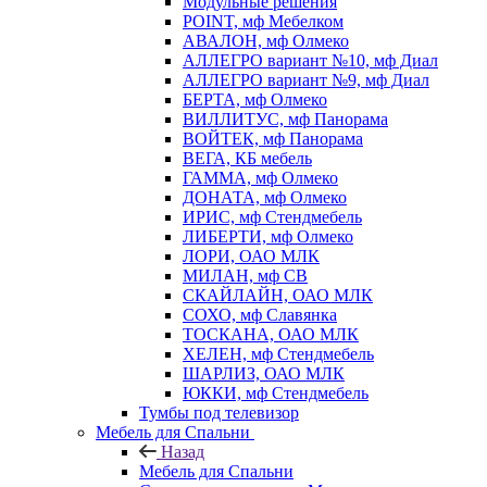
Модульные решения
POINT, мф Мебелком
АВАЛОН, мф Олмеко
АЛЛЕГРО вариант №10, мф Диал
АЛЛЕГРО вариант №9, мф Диал
БЕРТА, мф Олмеко
ВИЛЛИТУС, мф Панорама
ВОЙТЕК, мф Панорама
ВЕГА, КБ мебель
ГАММА, мф Олмеко
ДОНАТА, мф Олмеко
ИРИС, мф Стендмебель
ЛИБЕРТИ, мф Олмеко
ЛОРИ, ОАО МЛК
МИЛАН, мф СВ
СКАЙЛАЙН, ОАО МЛК
СОХО, мф Славянка
ТОСКАНА, ОАО МЛК
ХЕЛЕН, мф Стендмебель
ШАРЛИЗ, ОАО МЛК
ЮККИ, мф Стендмебель
Тумбы под телевизор
Мебель для Спальни
Назад
Мебель для Спальни