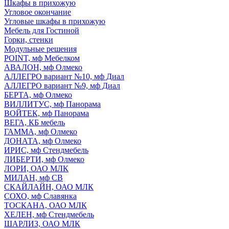
Шкафы в прихожую
Угловое окончание
Угловые шкафы в прихожую
Мебель для Гостиной
Горки, стенки
Модульные решения
POINT, мф Мебелком
АВАЛОН, мф Олмеко
АЛЛЕГРО вариант №10, мф Диал
АЛЛЕГРО вариант №9, мф Диал
БЕРТА, мф Олмеко
ВИЛЛИТУС, мф Панорама
ВОЙТЕК, мф Панорама
ВЕГА, КБ мебель
ГАММА, мф Олмеко
ДОНАТА, мф Олмеко
ИРИС, мф Стендмебель
ЛИБЕРТИ, мф Олмеко
ЛОРИ, ОАО МЛК
МИЛАН, мф СВ
СКАЙЛАЙН, ОАО МЛК
СОХО, мф Славянка
ТОСКАНА, ОАО МЛК
ХЕЛЕН, мф Стендмебель
ШАРЛИЗ, ОАО МЛК