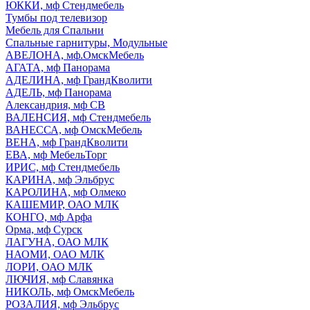
ЮККИ, мф Стендмебель
Тумбы под телевизор
Мебель для Спальни
Спальные гарнитуры, Модульные
АВЕЛОНА, мф.ОмскМебель
АГАТА, мф Панорама
АДЕЛИНА, мф ГрандКволити
АДЕЛЬ, мф Панорама
Александрия, мф СВ
ВАЛЕНСИЯ, мф Стендмебель
ВАНЕССА, мф ОмскМебель
ВЕНА, мф ГрандКволити
ЕВА, мф МебельТорг
ИРИС, мф Стендмебель
КАРИНА, мф Эльбрус
КАРОЛИНА, мф Олмеко
КАШЕМИР, ОАО МЛК
КОНГО, мф Арфа
Орма, мф Сурск
ЛАГУНА, ОАО МЛК
НАОМИ, ОАО МЛК
ЛОРИ, ОАО МЛК
ЛЮЧИЯ, мф Славянка
НИКОЛЬ, мф ОмскМебель
РОЗАЛИЯ, мф Эльбрус