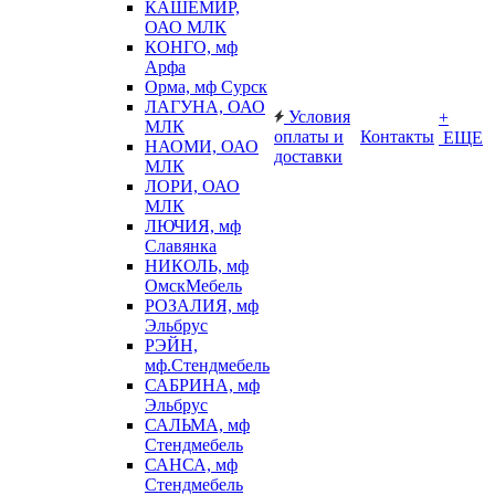
КАШЕМИР,
ОАО МЛК
КОНГО, мф
Арфа
Орма, мф Сурск
ЛАГУНА, ОАО
Условия
+
МЛК
оплаты и
Контакты
ЕЩЕ
НАОМИ, ОАО
доставки
МЛК
ЛОРИ, ОАО
МЛК
ЛЮЧИЯ, мф
Славянка
НИКОЛЬ, мф
ОмскМебель
РОЗАЛИЯ, мф
Эльбрус
РЭЙН,
мф.Стендмебель
САБРИНА, мф
Эльбрус
САЛЬМА, мф
Стендмебель
САНСА, мф
Стендмебель