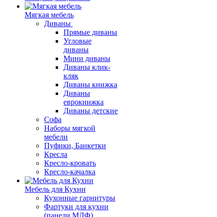
Мягкая мебель
Диваны
Прямые диваны
Угловые
диваны
Мини диваны
Диваны клик-
кляк
Диваны книжка
Диваны
еврокнижка
Диваны детские
Софа
Наборы мягкой
мебели
Пуфики, Банкетки
Кресла
Кресло-кровать
Кресло-качалка
Мебель для Кухни
Кухонные гарнитуры
Фартуки для кухни
(панели МДФ)