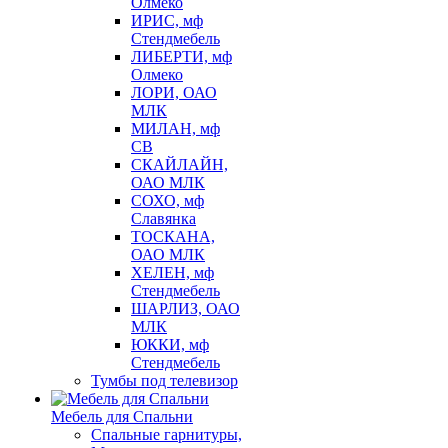
Олмеко
ИРИС, мф
Стендмебель
ЛИБЕРТИ, мф
Олмеко
ЛОРИ, ОАО
МЛК
МИЛАН, мф
СВ
СКАЙЛАЙН,
ОАО МЛК
СОХО, мф
Славянка
ТОСКАНА,
ОАО МЛК
ХЕЛЕН, мф
Стендмебель
ШАРЛИЗ, ОАО
МЛК
ЮККИ, мф
Стендмебель
Тумбы под телевизор
Мебель для Спальни
Спальные гарнитуры,