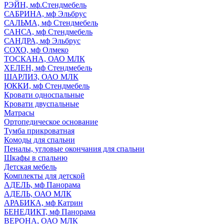
РЭЙН, мф.Стендмебель
САБРИНА, мф Эльбрус
САЛЬМА, мф Стендмебель
САНСА, мф Стендмебель
САНДРА, мф Эльбрус
СОХО, мф Олмеко
ТОСКАНА, ОАО МЛК
ХЕЛЕН, мф Стендмебель
ШАРЛИЗ, ОАО МЛК
ЮККИ, мф Стендмебель
Кровати односпальные
Кровати двуспальные
Матрасы
Ортопедическое основание
Тумба прикроватная
Комоды для спальни
Пеналы, угловые окончания для спальни
Шкафы в спальню
Детская мебель
Комплекты для детской
АДЕЛЬ, мф Панорама
АДЕЛЬ, ОАО МЛК
АРАБИКА, мф Катрин
БЕНЕДИКТ, мф Панорама
ВЕРОНА, ОАО МЛК