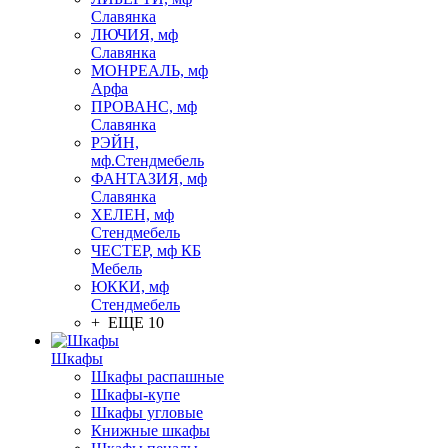
Славянка
ЛЮЧИЯ, мф
Славянка
МОНРЕАЛЬ, мф
Арфа
ПРОВАНС, мф
Славянка
РЭЙН,
мф.Стендмебель
ФАНТАЗИЯ, мф
Славянка
ХЕЛЕН, мф
Стендмебель
ЧЕСТЕР, мф КБ
Мебель
ЮККИ, мф
Стендмебель
+ ЕЩЕ 10
Шкафы
Шкафы распашные
Шкафы-купе
Шкафы угловые
Книжные шкафы