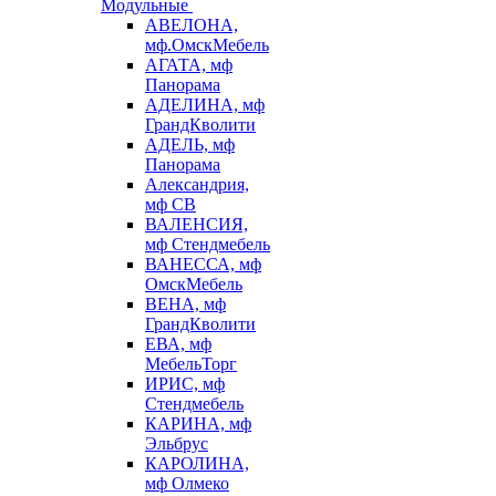
Модульные
АВЕЛОНА,
мф.ОмскМебель
АГАТА, мф
Панорама
АДЕЛИНА, мф
ГрандКволити
АДЕЛЬ, мф
Панорама
Александрия,
мф СВ
ВАЛЕНСИЯ,
мф Стендмебель
ВАНЕССА, мф
ОмскМебель
ВЕНА, мф
ГрандКволити
ЕВА, мф
МебельТорг
ИРИС, мф
Стендмебель
КАРИНА, мф
Эльбрус
КАРОЛИНА,
мф Олмеко