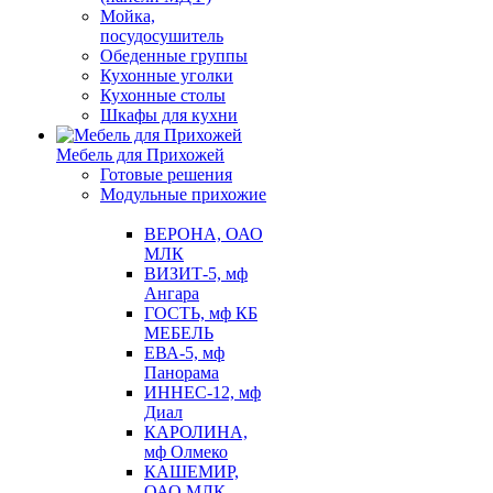
Мойка,
посудосушитель
Обеденные группы
Кухонные уголки
Кухонные столы
Шкафы для кухни
Мебель для Прихожей
Готовые решения
Модульные прихожие
ВЕРОНА, ОАО
МЛК
ВИЗИТ-5, мф
Ангара
ГОСТЬ, мф КБ
МЕБЕЛЬ
ЕВА-5, мф
Панорама
ИННЕС-12, мф
Диал
КАРОЛИНА,
мф Олмеко
КАШЕМИР,
ОАО МЛК