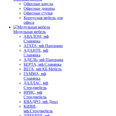
Офисные кресла
Офисные диваны
Офисные стулья
Корпусная мебель для
офиса
Модульная мебель
АВАЛОН, мф
Славянка
АГАТА, мф Панорама
АДАНТЕ, мф
Славянка
АДЕЛЬ, мф Панорама
БЕРТА, мф.Славянка
ВЕГА, мф КБ Мебель
ГАММА, мф
Славянка
ДАЛЛАС, мф
Стендмебель
ИРИС, мф
Стендмебель
КВАДРО, мф Диал
КИВИ,
мф.Стендмебель
ЛИБЕРТИ, мф