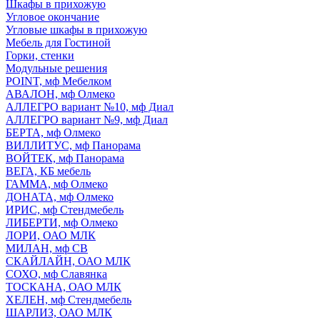
Шкафы в прихожую
Угловое окончание
Угловые шкафы в прихожую
Мебель для Гостиной
Горки, стенки
Модульные решения
POINT, мф Мебелком
АВАЛОН, мф Олмеко
АЛЛЕГРО вариант №10, мф Диал
АЛЛЕГРО вариант №9, мф Диал
БЕРТА, мф Олмеко
ВИЛЛИТУС, мф Панорама
ВОЙТЕК, мф Панорама
ВЕГА, КБ мебель
ГАММА, мф Олмеко
ДОНАТА, мф Олмеко
ИРИС, мф Стендмебель
ЛИБЕРТИ, мф Олмеко
ЛОРИ, ОАО МЛК
МИЛАН, мф СВ
СКАЙЛАЙН, ОАО МЛК
СОХО, мф Славянка
ТОСКАНА, ОАО МЛК
ХЕЛЕН, мф Стендмебель
ШАРЛИЗ, ОАО МЛК