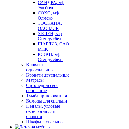
САНДРА, мф
Эльбрус
СОХО, мф
Олмеко
ТОСКАНА,
ОАО МЛК
ХЕЛЕН, мф
Стендмебель
ШАРЛИЗ, ОАО
МЛК
ЮККИ, мф
Стендмебель
Кровати
односпальные
Кровати двуспальные
Матрасы
Ортопедическое
основание
Тумба прикроватная
Комоды для спальни
Пеналы, угловые
окончания для
спальни
Шкафы в спальню