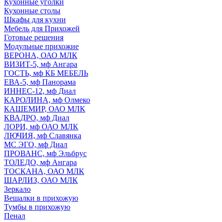
Кухонные уголки
Кухонные столы
Шкафы для кухни
Мебель для Прихожей
Готовые решения
Модульные прихожие
ВЕРОНА, ОАО МЛК
ВИЗИТ-5, мф Ангара
ГОСТЬ, мф КБ МЕБЕЛЬ
ЕВА-5, мф Панорама
ИННЕС-12, мф Диал
КАРОЛИНА, мф Олмеко
КАШЕМИР, ОАО МЛК
КВАДРО, мф Диал
ЛОРИ, мф ОАО МЛК
ЛЮЧИЯ, мф Славянка
МС ЭГО, мф Диал
ПРОВАНС, мф Эльбрус
ТОЛЕДО, мф Ангара
ТОСКАНА, ОАО МЛК
ШАРЛИЗ, ОАО МЛК
Зеркало
Вешалки в прихожую
Тумбы в прихожую
Пенал