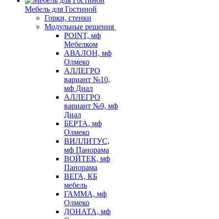
Мебель для Гостиной
Горки, стенки
Модульные решения
POINT, мф
Мебелком
АВАЛОН, мф
Олмеко
АЛЛЕГРО
вариант №10,
мф Диал
АЛЛЕГРО
вариант №9, мф
Диал
БЕРТА, мф
Олмеко
ВИЛЛИТУС,
мф Панорама
ВОЙТЕК, мф
Панорама
ВЕГА, КБ
мебель
ГАММА, мф
Олмеко
ДОНАТА, мф