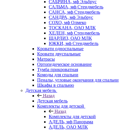
САБРИНА, мф Эльбрус
САЛЬМА, мф Стендмебель
САНСА, мф Стендмебель
САНДРА, мф Эльбрус
СОХО, мф Олмеко
ТОСКАНА, ОАО МЛК
ХЕЛЕН, мф Стендмебель
ШАРЛИЗ, ОАО МЛК
ЮККИ, мф Стендмебель
Кровати односпальные
Кровати двуспальные
Матрасы
Ортопедическое основание
Тумба прикроватная
Комоды для спальни
Пеналы, угловые окончания для спальни
Шкафы в спальню
Детская мебель
Назад
Детская мебель
Комплекты для детской
Назад
Комплекты для детской
АДЕЛЬ, мф Панорама
АДЕЛЬ, ОАО МЛК