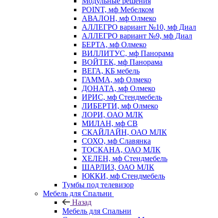
Модульные решения
POINT, мф Мебелком
АВАЛОН, мф Олмеко
АЛЛЕГРО вариант №10, мф Диал
АЛЛЕГРО вариант №9, мф Диал
БЕРТА, мф Олмеко
ВИЛЛИТУС, мф Панорама
ВОЙТЕК, мф Панорама
ВЕГА, КБ мебель
ГАММА, мф Олмеко
ДОНАТА, мф Олмеко
ИРИС, мф Стендмебель
ЛИБЕРТИ, мф Олмеко
ЛОРИ, ОАО МЛК
МИЛАН, мф СВ
СКАЙЛАЙН, ОАО МЛК
СОХО, мф Славянка
ТОСКАНА, ОАО МЛК
ХЕЛЕН, мф Стендмебель
ШАРЛИЗ, ОАО МЛК
ЮККИ, мф Стендмебель
Тумбы под телевизор
Мебель для Спальни
Назад
Мебель для Спальни