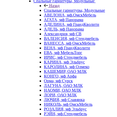
Спальные гарнитуры, Модульные
Назад
Спальные гарнитуры, Модульные
АВЕЛОНА, мф.ОмскМебель
АГАТА, мф Панорама
АДЕЛИНА, мф ГрандКволити
АДЕЛЬ, мф Панорама
Александрия, мф СВ
ВАЛЕНСИЯ, мф Стендмебель
ВАНЕССА, мф ОмскМебель
ВЕНА, мф ГрандКволити
ЕВА, мф МебельТорг
ИРИС, мф Стендмебель
КАРИНА, мф Эльбрус
КАРОЛИНА, мф Олмеко
КАШЕМИР, ОАО МЛК
КОНГО, мф Арфа
Орма, мф Сурск
ЛАГУНА, ОАО МЛК
НАОМИ, ОАО МЛК
ЛОРИ, ОАО МЛК
ЛЮЧИЯ, мф Славянка
НИКОЛЬ, мф ОмскМебель
РОЗАЛИЯ, мф Эльбрус
РЭЙН, мф.Стендмебель