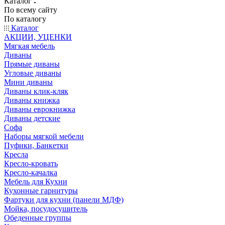
Каталог
По всему сайту
По каталогу
Каталог
АКЦИИ, УЦЕНКИ
Мягкая мебель
Диваны
Прямые диваны
Угловые диваны
Мини диваны
Диваны клик-кляк
Диваны книжка
Диваны еврокнижка
Диваны детские
Софа
Наборы мягкой мебели
Пуфики, Банкетки
Кресла
Кресло-кровать
Кресло-качалка
Мебель для Кухни
Кухонные гарнитуры
Фартуки для кухни (панели МДФ)
Мойка, посудосушитель
Обеденные группы