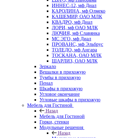
ИННЕС-12, мф Диал
КАРОЛИНА, мф Олмеко
КАШЕМИР, ОАО МЛК
КВАДРО, мф Диал
ЛОРИ, мф ОАО МЛК
ЛЮЧИЯ, мф Славянка
МС ЭГО, мф Диал
ПРОВАНС, мф Эльбрус
ТОЛЕДО, мф Ангара
ТОСКАНА, ОАО МЛК
ШАРЛИЗ, ОАО МЛК
Зеркало
Вешалки в прихожую
Тумбы в прихожую
Пенал
Шкафы в прихожую
Угловое окончание
Угловые шкафы в прихожую
Мебель для Гостиной
Назад
Мебель для Гостиной
Горки, стенки
Модульные решения
Назад