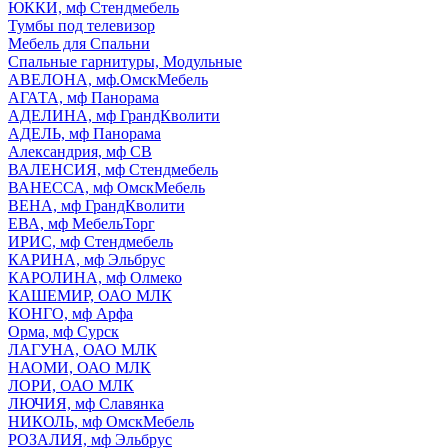
ЮККИ, мф Стендмебель
Тумбы под телевизор
Мебель для Спальни
Спальные гарнитуры, Модульные
АВЕЛОНА, мф.ОмскМебель
АГАТА, мф Панорама
АДЕЛИНА, мф ГрандКволити
АДЕЛЬ, мф Панорама
Александрия, мф СВ
ВАЛЕНСИЯ, мф Стендмебель
ВАНЕССА, мф ОмскМебель
ВЕНА, мф ГрандКволити
ЕВА, мф МебельТорг
ИРИС, мф Стендмебель
КАРИНА, мф Эльбрус
КАРОЛИНА, мф Олмеко
КАШЕМИР, ОАО МЛК
КОНГО, мф Арфа
Орма, мф Сурск
ЛАГУНА, ОАО МЛК
НАОМИ, ОАО МЛК
ЛОРИ, ОАО МЛК
ЛЮЧИЯ, мф Славянка
НИКОЛЬ, мф ОмскМебель
РОЗАЛИЯ, мф Эльбрус