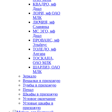
КВАДРО, мф
Диал
ЛОРИ, мф ОАО
МЛК
ЛЮЧИЯ, мф
Славянка
МС ЭГО, мф
Диал
ПРОВАНС, мф
Эльбрус
ТОЛЕДО, мф
Ангара
ТОСКАНА,
ОАО МЛК
ШАРЛИЗ, ОАО
МЛК
Зеркало
Вешалки в прихожую
Тумбы в прихожую
Пенал
Шкафы в прихожую
Угловое окончание
Угловые шкафы в
прихожую