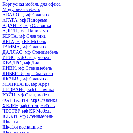
Корпусная мебель для офиса
Модульная мебель
АВАЛОН, мф Славянка
АГАТА, мф Панорама
АДАНТЕ, мф Славянка
АДЕЛЬ, мф Панорама
БЕРТА, мф.Славянка
ВЕГА, мф КБ Мебель
ГАММА, мф Славянка
ДАЛЛАС, мф Стендмебель
ИРИС, мф Стендмебель
КВАДРО, мф Диал
КИВИ, мф.Стендмебель
ЛИБЕРТИ, мф Славянка
ЛЮЧИЯ, мф Славянка
МОНРЕАЛЬ, мф Арфа
ПРОВАНС, мф Славянка
РЭЙН, мф.Стендмебель
ФАНТАЗИЯ, мф Славянка
ХЕЛЕН, мф Стендмебель
ЧЕСТЕР, мф КБ Мебель
ЮККИ, мф Стендмебель
Шкафы
Шкафы распашные
Шкафы-купе