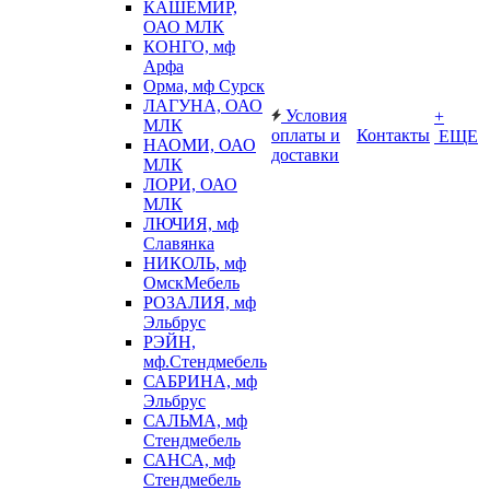
КАШЕМИР,
ОАО МЛК
КОНГО, мф
Арфа
Орма, мф Сурск
ЛАГУНА, ОАО
Условия
+
МЛК
оплаты и
Контакты
ЕЩЕ
НАОМИ, ОАО
доставки
МЛК
ЛОРИ, ОАО
МЛК
ЛЮЧИЯ, мф
Славянка
НИКОЛЬ, мф
ОмскМебель
РОЗАЛИЯ, мф
Эльбрус
РЭЙН,
мф.Стендмебель
САБРИНА, мф
Эльбрус
САЛЬМА, мф
Стендмебель
САНСА, мф
Стендмебель