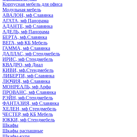
Корпусная мебель для офиса
Модульная мебель
АВАЛОН, мф Славянка
АГАТА, мф Панорама
АДАНТЕ, мф Славянка
АДЕЛЬ, мф Панорама
БЕРТА, мф.Славянка
ВЕГА, мф КБ Мебель
ГАММА, мф Славянка
ДАЛЛАС, мф Стендмебель
ИРИС, мф Стендмебель
КВАДРО, мф Диал
КИВИ, мф.Стендмебель
ЛИБЕРТИ, мф Славянка
ЛЮЧИЯ, мф Славянка
МОНРЕАЛЬ, мф Арфа
ПРОВАНС, мф Славянка
РЭЙН, мф.Стендмебель
ФАНТАЗИЯ, мф Славянка
ХЕЛЕН, мф Стендмебель
ЧЕСТЕР, мф КБ Мебель
ЮККИ, мф Стендмебель
Шкафы
Шкафы распашные
Шкафы-купе