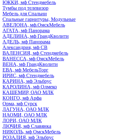
ЮККИ, мф Стендмебель
Тумбы под телевизор
Мебель для Спальни
Спальные гарнитуры, Модульные
АВЕЛОНА, мф.ОмскМебель
АГАТА, мф Панорама
АДЕЛИНА, мф ГрандКволити
АДЕЛЬ, мф Панорама
Александрия, мф СВ
ВАЛЕНСИЯ, мф Стендмебель
ВАНЕССА, мф ОмскМебель
ВЕНА, мф ГрандКволити
ЕВА, мф МебельТорг
ИРИС, мф Стендмебель
КАРИНА, мф Эльбрус
КАРОЛИНА, мф Олмеко
КАШЕМИР, ОАО МЛК
КОНГО, мф Арфа
Орма, мф Сурск
ЛАГУНА, ОАО МЛК
НАОМИ, ОАО МЛК
ЛОРИ, ОАО МЛК
ЛЮЧИЯ, мф Славянка
НИКОЛЬ, мф ОмскМебель
РОЗАЛИЯ, мф Эльбрус