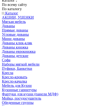
Каталог
По всему сайту
По каталогу
Каталог
АКЦИИ, УЦЕНКИ
Мягкая мебель
Диваны
Прямые диваны
Угловые диваны
Мини диваны
Диваны клик-кляк
Диваны книжка
Диваны еврокнижка
Диваны детские
Софа
Наборы мягкой мебели
Пуфики, Банкетки
Кресла
Кресло-кровать
Кресло-качалка
Мебель для Кухни
Кухонные гарнитуры
Фартуки для кухни (панели МДФ)
Мойка, посудосушитель
Обеденные группы