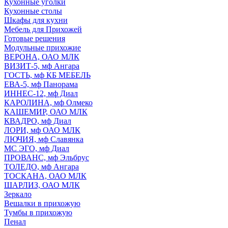
Кухонные уголки
Кухонные столы
Шкафы для кухни
Мебель для Прихожей
Готовые решения
Модульные прихожие
ВЕРОНА, ОАО МЛК
ВИЗИТ-5, мф Ангара
ГОСТЬ, мф КБ МЕБЕЛЬ
ЕВА-5, мф Панорама
ИННЕС-12, мф Диал
КАРОЛИНА, мф Олмеко
КАШЕМИР, ОАО МЛК
КВАДРО, мф Диал
ЛОРИ, мф ОАО МЛК
ЛЮЧИЯ, мф Славянка
МС ЭГО, мф Диал
ПРОВАНС, мф Эльбрус
ТОЛЕДО, мф Ангара
ТОСКАНА, ОАО МЛК
ШАРЛИЗ, ОАО МЛК
Зеркало
Вешалки в прихожую
Тумбы в прихожую
Пенал