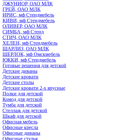
ДЖУНИОР, ОАО МЛК
ГРЕЙ, ОАО МЛК
ИРИС, мф Стендмебель
КИВИ, мф Стендмебель
ОЛИВЕР, ОАО МЛК
СИМБА, мф Стенд
СТИЧ, ОАО МЛК
ХЕЛЕН, мф Стендмебель
ШАРЛИЗ, ОАО МЛК
ШЕРЛОК, мф Омскмебель
ЮККИ, мф Стендмебель
Готовые решения для детской
Детские диваны
Детские кровати
Детские столы
Детские кровати 2-х ярусные
Полки для детской
Комод для детской
Тумба для детской
Стеллаж для детской
Шкаф для детской
Офисная мебель
Офисные кресла
Офисные диваны
Офисные стулья