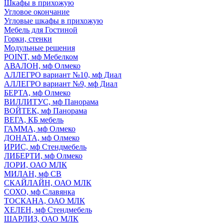
Шкафы в прихожую
Угловое окончание
Угловые шкафы в прихожую
Мебель для Гостиной
Горки, стенки
Модульные решения
POINT, мф Мебелком
АВАЛОН, мф Олмеко
АЛЛЕГРО вариант №10, мф Диал
АЛЛЕГРО вариант №9, мф Диал
БЕРТА, мф Олмеко
ВИЛЛИТУС, мф Панорама
ВОЙТЕК, мф Панорама
ВЕГА, КБ мебель
ГАММА, мф Олмеко
ДОНАТА, мф Олмеко
ИРИС, мф Стендмебель
ЛИБЕРТИ, мф Олмеко
ЛОРИ, ОАО МЛК
МИЛАН, мф СВ
СКАЙЛАЙН, ОАО МЛК
СОХО, мф Славянка
ТОСКАНА, ОАО МЛК
ХЕЛЕН, мф Стендмебель
ШАРЛИЗ, ОАО МЛК