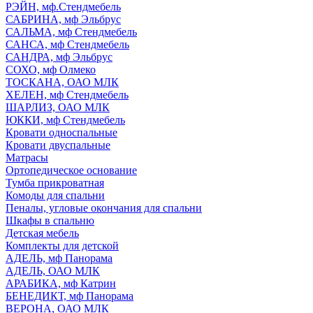
РЭЙН, мф.Стендмебель
САБРИНА, мф Эльбрус
САЛЬМА, мф Стендмебель
САНСА, мф Стендмебель
САНДРА, мф Эльбрус
СОХО, мф Олмеко
ТОСКАНА, ОАО МЛК
ХЕЛЕН, мф Стендмебель
ШАРЛИЗ, ОАО МЛК
ЮККИ, мф Стендмебель
Кровати односпальные
Кровати двуспальные
Матрасы
Ортопедическое основание
Тумба прикроватная
Комоды для спальни
Пеналы, угловые окончания для спальни
Шкафы в спальню
Детская мебель
Комплекты для детской
АДЕЛЬ, мф Панорама
АДЕЛЬ, ОАО МЛК
АРАБИКА, мф Катрин
БЕНЕДИКТ, мф Панорама
ВЕРОНА, ОАО МЛК