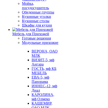
Мойка,
посудосушитель
Обеденные группы
Кухонные уголки
Кухонные столы
Шкафы для кухни
Мебель для Прихожей
Готовые решения
Модульные прихожие
ВЕРОНА, ОАО
МЛК
ВИЗИТ-5, мф
Ангара
ГОСТЬ, мф КБ
МЕБЕЛЬ
ЕВА-5, мф
Панорама
ИННЕС-12, мф
Диал
КАРОЛИНА,
мф Олмеко
КАШЕМИР,
ОАО МЛК