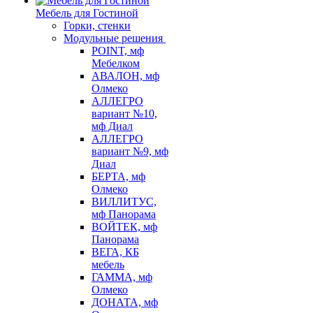
Мебель для Гостиной
Горки, стенки
Модульные решения
POINT, мф
Мебелком
АВАЛОН, мф
Олмеко
АЛЛЕГРО
вариант №10,
мф Диал
АЛЛЕГРО
вариант №9, мф
Диал
БЕРТА, мф
Олмеко
ВИЛЛИТУС,
мф Панорама
ВОЙТЕК, мф
Панорама
ВЕГА, КБ
мебель
ГАММА, мф
Олмеко
ДОНАТА, мф