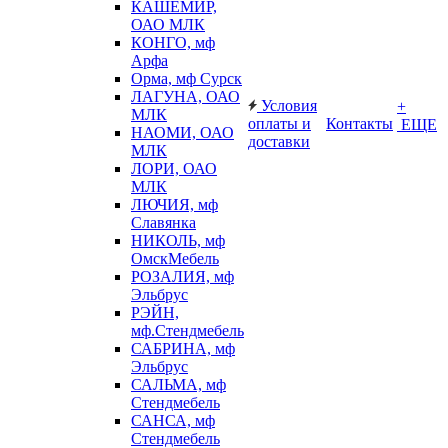
КАШЕМИР,
ОАО МЛК
КОНГО, мф
Арфа
Орма, мф Сурск
ЛАГУНА, ОАО
Условия
+
МЛК
оплаты и
Контакты
ЕЩЕ
НАОМИ, ОАО
доставки
МЛК
ЛОРИ, ОАО
МЛК
ЛЮЧИЯ, мф
Славянка
НИКОЛЬ, мф
ОмскМебель
РОЗАЛИЯ, мф
Эльбрус
РЭЙН,
мф.Стендмебель
САБРИНА, мф
Эльбрус
САЛЬМА, мф
Стендмебель
САНСА, мф
Стендмебель