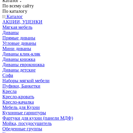
Каталог
По всему сайту
По каталогу
Каталог
АКЦИИ, УЦЕНКИ
Мягкая мебель
Диваны
Прямые диваны
Угловые диваны
Мини диваны
Диваны клик-кляк
Диваны книжка
Диваны еврокнижка
Диваны детские
Софа
Наборы мягкой мебели
Пуфики, Банкетки
Кресла
Кресло-кровать
Кресло-качалка
Мебель для Кухни
Кухонные гарнитуры
Фартуки для кухни (панели МДФ)
Мойка, посудосушитель
Обеденные группы