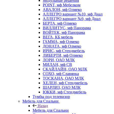
Модульные решения
POINT, мф Мебелком
АВАЛОН, мф Олмеко
АЛЛЕГРО вариант №10, мф Диал
АЛЛЕГРО вариант №9, мф Диал
БЕРТА, мф Олмеко
ВИЛЛИТУС, мф Панорама
ВОЙТЕК, мф Панорама
ВЕГА, КБ мебель
ГАММА, мф Олмеко
ДОНАТА, мф Олмеко
ИРИС, мф Стендмебель
ЛИБЕРТИ, мф Олмеко
ЛОРИ, ОАО МЛК
МИЛАН, мф СВ
СКАЙЛАЙН, ОАО МЛК
СОХО, мф Славянка
ТОСКАНА, ОАО МЛК
ХЕЛЕН, мф Стендмебель
ШАРЛИЗ, ОАО МЛК
ЮККИ, мф Стендмебель
Тумбы под телевизор
Мебель для Спальни
Назад
Мебель для Спальни