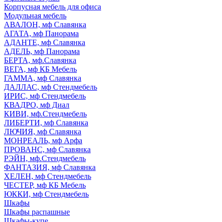
Корпусная мебель для офиса
Модульная мебель
АВАЛОН, мф Славянка
АГАТА, мф Панорама
АДАНТЕ, мф Славянка
АДЕЛЬ, мф Панорама
БЕРТА, мф.Славянка
ВЕГА, мф КБ Мебель
ГАММА, мф Славянка
ДАЛЛАС, мф Стендмебель
ИРИС, мф Стендмебель
КВАДРО, мф Диал
КИВИ, мф.Стендмебель
ЛИБЕРТИ, мф Славянка
ЛЮЧИЯ, мф Славянка
МОНРЕАЛЬ, мф Арфа
ПРОВАНС, мф Славянка
РЭЙН, мф.Стендмебель
ФАНТАЗИЯ, мф Славянка
ХЕЛЕН, мф Стендмебель
ЧЕСТЕР, мф КБ Мебель
ЮККИ, мф Стендмебель
Шкафы
Шкафы распашные
Шкафы-купе