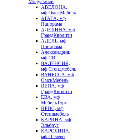
Модульные
АВЕЛОНА,
мф.ОмскМебель
АГАТА, мф
Панорама
АДЕЛИНА, мф
ГрандКволити
АДЕЛЬ, мф
Панорама
Александрия,
мф СВ
ВАЛЕНСИЯ,
мф Стендмебель
ВАНЕССА, мф
ОмскМебель
ВЕНА, мф
ГрандКволити
ЕВА, мф
МебельТорг
ИРИС, мф
Стендмебель
КАРИНА, мф
Эльбрус
КАРОЛИНА,
мф Олмеко