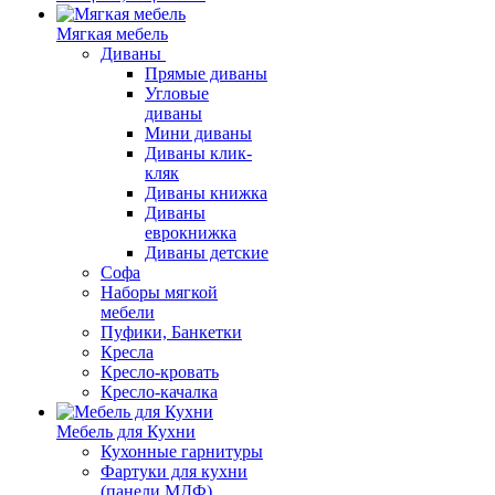
Мягкая мебель
Диваны
Прямые диваны
Угловые
диваны
Мини диваны
Диваны клик-
кляк
Диваны книжка
Диваны
еврокнижка
Диваны детские
Софа
Наборы мягкой
мебели
Пуфики, Банкетки
Кресла
Кресло-кровать
Кресло-качалка
Мебель для Кухни
Кухонные гарнитуры
Фартуки для кухни
(панели МДФ)