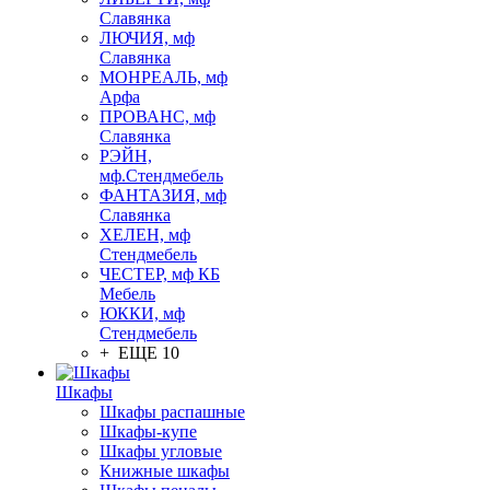
Славянка
ЛЮЧИЯ, мф
Славянка
МОНРЕАЛЬ, мф
Арфа
ПРОВАНС, мф
Славянка
РЭЙН,
мф.Стендмебель
ФАНТАЗИЯ, мф
Славянка
ХЕЛЕН, мф
Стендмебель
ЧЕСТЕР, мф КБ
Мебель
ЮККИ, мф
Стендмебель
+ ЕЩЕ 10
Шкафы
Шкафы распашные
Шкафы-купе
Шкафы угловые
Книжные шкафы