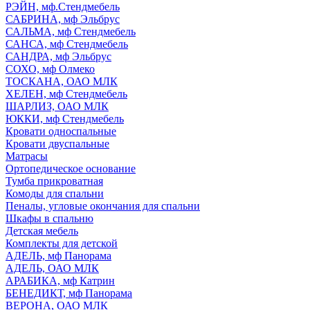
РЭЙН, мф.Стендмебель
САБРИНА, мф Эльбрус
САЛЬМА, мф Стендмебель
САНСА, мф Стендмебель
САНДРА, мф Эльбрус
СОХО, мф Олмеко
ТОСКАНА, ОАО МЛК
ХЕЛЕН, мф Стендмебель
ШАРЛИЗ, ОАО МЛК
ЮККИ, мф Стендмебель
Кровати односпальные
Кровати двуспальные
Матрасы
Ортопедическое основание
Тумба прикроватная
Комоды для спальни
Пеналы, угловые окончания для спальни
Шкафы в спальню
Детская мебель
Комплекты для детской
АДЕЛЬ, мф Панорама
АДЕЛЬ, ОАО МЛК
АРАБИКА, мф Катрин
БЕНЕДИКТ, мф Панорама
ВЕРОНА, ОАО МЛК