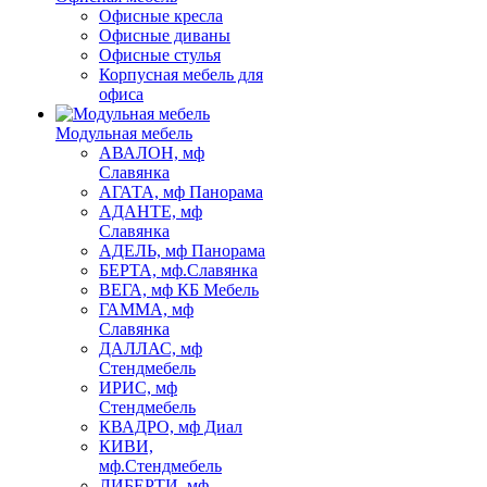
Офисные кресла
Офисные диваны
Офисные стулья
Корпусная мебель для
офиса
Модульная мебель
АВАЛОН, мф
Славянка
АГАТА, мф Панорама
АДАНТЕ, мф
Славянка
АДЕЛЬ, мф Панорама
БЕРТА, мф.Славянка
ВЕГА, мф КБ Мебель
ГАММА, мф
Славянка
ДАЛЛАС, мф
Стендмебель
ИРИС, мф
Стендмебель
КВАДРО, мф Диал
КИВИ,
мф.Стендмебель
ЛИБЕРТИ, мф