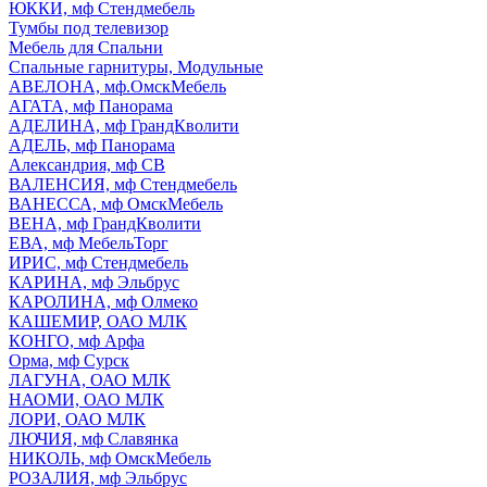
ЮККИ, мф Стендмебель
Тумбы под телевизор
Мебель для Спальни
Спальные гарнитуры, Модульные
АВЕЛОНА, мф.ОмскМебель
АГАТА, мф Панорама
АДЕЛИНА, мф ГрандКволити
АДЕЛЬ, мф Панорама
Александрия, мф СВ
ВАЛЕНСИЯ, мф Стендмебель
ВАНЕССА, мф ОмскМебель
ВЕНА, мф ГрандКволити
ЕВА, мф МебельТорг
ИРИС, мф Стендмебель
КАРИНА, мф Эльбрус
КАРОЛИНА, мф Олмеко
КАШЕМИР, ОАО МЛК
КОНГО, мф Арфа
Орма, мф Сурск
ЛАГУНА, ОАО МЛК
НАОМИ, ОАО МЛК
ЛОРИ, ОАО МЛК
ЛЮЧИЯ, мф Славянка
НИКОЛЬ, мф ОмскМебель
РОЗАЛИЯ, мф Эльбрус