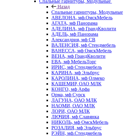
Спальные гарнитуры, Модульные
Назад
Спальные гарнитуры, Модульные
АВЕЛОНА, мф.ОмскМебель
АГАТА, мф Панорама
АДЕЛИНА, мф ГрандКволити
АДЕЛЬ, мф Панорама
Александрия, мф СВ
ВАЛЕНСИЯ, мф Стендмебель
ВАНЕССА, мф ОмскМебель
ВЕНА, мф ГрандКволити
ЕВА, мф МебельТорг
ИРИС, мф Стендмебель
КАРИНА, мф Эльбрус
КАРОЛИНА, мф Олмеко
КАШЕМИР, ОАО МЛК
КОНГО, мф Арфа
Орма, мф Сурск
ЛАГУНА, ОАО МЛК
НАОМИ, ОАО МЛК
ЛОРИ, ОАО МЛК
ЛЮЧИЯ, мф Славянка
НИКОЛЬ, мф ОмскМебель
РОЗАЛИЯ, мф Эльбрус
РЭЙН, мф.Стендмебель