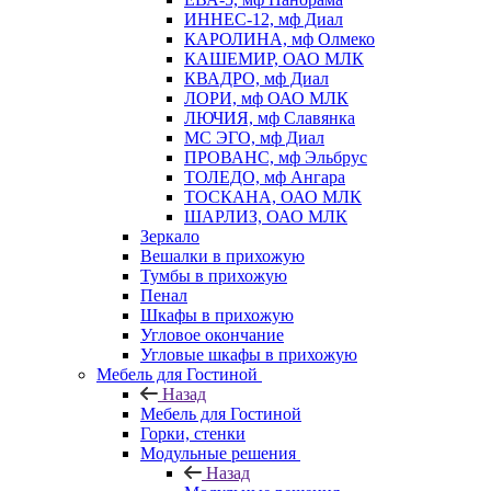
ИННЕС-12, мф Диал
КАРОЛИНА, мф Олмеко
КАШЕМИР, ОАО МЛК
КВАДРО, мф Диал
ЛОРИ, мф ОАО МЛК
ЛЮЧИЯ, мф Славянка
МС ЭГО, мф Диал
ПРОВАНС, мф Эльбрус
ТОЛЕДО, мф Ангара
ТОСКАНА, ОАО МЛК
ШАРЛИЗ, ОАО МЛК
Зеркало
Вешалки в прихожую
Тумбы в прихожую
Пенал
Шкафы в прихожую
Угловое окончание
Угловые шкафы в прихожую
Мебель для Гостиной
Назад
Мебель для Гостиной
Горки, стенки
Модульные решения
Назад