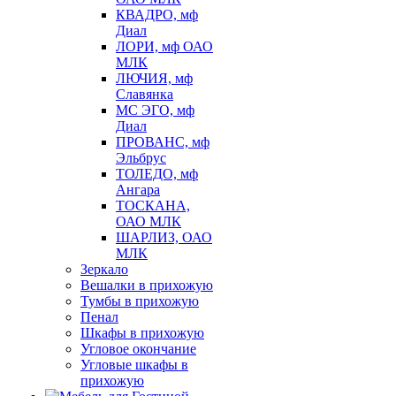
КВАДРО, мф
Диал
ЛОРИ, мф ОАО
МЛК
ЛЮЧИЯ, мф
Славянка
МС ЭГО, мф
Диал
ПРОВАНС, мф
Эльбрус
ТОЛЕДО, мф
Ангара
ТОСКАНА,
ОАО МЛК
ШАРЛИЗ, ОАО
МЛК
Зеркало
Вешалки в прихожую
Тумбы в прихожую
Пенал
Шкафы в прихожую
Угловое окончание
Угловые шкафы в
прихожую