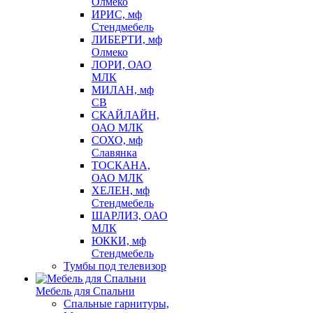
Олмеко
ИРИС, мф
Стендмебель
ЛИБЕРТИ, мф
Олмеко
ЛОРИ, ОАО
МЛК
МИЛАН, мф
СВ
СКАЙЛАЙН,
ОАО МЛК
СОХО, мф
Славянка
ТОСКАНА,
ОАО МЛК
ХЕЛЕН, мф
Стендмебель
ШАРЛИЗ, ОАО
МЛК
ЮККИ, мф
Стендмебель
Тумбы под телевизор
Мебель для Спальни
Спальные гарнитуры,