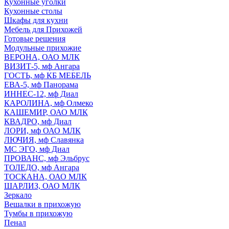
Кухонные уголки
Кухонные столы
Шкафы для кухни
Мебель для Прихожей
Готовые решения
Модульные прихожие
ВЕРОНА, ОАО МЛК
ВИЗИТ-5, мф Ангара
ГОСТЬ, мф КБ МЕБЕЛЬ
ЕВА-5, мф Панорама
ИННЕС-12, мф Диал
КАРОЛИНА, мф Олмеко
КАШЕМИР, ОАО МЛК
КВАДРО, мф Диал
ЛОРИ, мф ОАО МЛК
ЛЮЧИЯ, мф Славянка
МС ЭГО, мф Диал
ПРОВАНС, мф Эльбрус
ТОЛЕДО, мф Ангара
ТОСКАНА, ОАО МЛК
ШАРЛИЗ, ОАО МЛК
Зеркало
Вешалки в прихожую
Тумбы в прихожую
Пенал