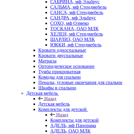
САБРИНА, мф Эльбрус
САЛЬМА, мф Стендмебель
САНСА, мф Стендмебель
САНДРА, мф Эльбрус
СОХО, мф Олмеко
ТОСКАНА, ОАО МЛК
ХЕЛЕН, мф Стендмебель
ШАРЛИЗ, ОАО МЛК
ЮККИ, мф Стендмебель
Кровати односпальные
Кровати двуспальные
Матрасы
Ортопедическое основание
Тумба прикроватная
Комоды для спальни
Пеналы, угловые окончания для спальни
Шкафы в спальню
Детская мебель
Назад
Детская мебель
Комплекты для детской
Назад
Комплекты для детской
АДЕЛЬ, мф Панорама
АДЕЛЬ, ОАО МЛК