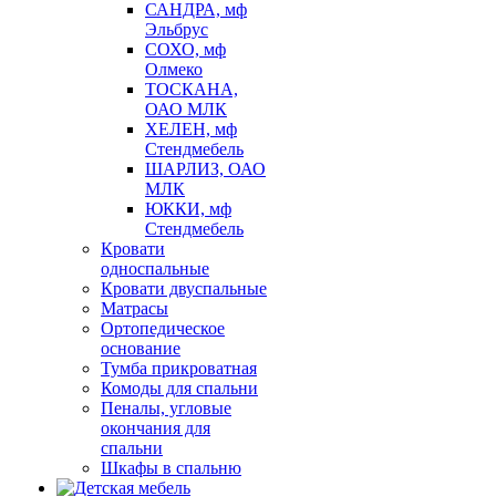
САНДРА, мф
Эльбрус
СОХО, мф
Олмеко
ТОСКАНА,
ОАО МЛК
ХЕЛЕН, мф
Стендмебель
ШАРЛИЗ, ОАО
МЛК
ЮККИ, мф
Стендмебель
Кровати
односпальные
Кровати двуспальные
Матрасы
Ортопедическое
основание
Тумба прикроватная
Комоды для спальни
Пеналы, угловые
окончания для
спальни
Шкафы в спальню