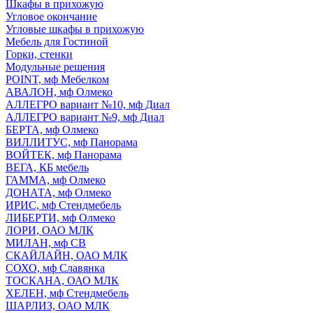
Шкафы в прихожую
Угловое окончание
Угловые шкафы в прихожую
Мебель для Гостиной
Горки, стенки
Модульные решения
POINT, мф Мебелком
АВАЛОН, мф Олмеко
АЛЛЕГРО вариант №10, мф Диал
АЛЛЕГРО вариант №9, мф Диал
БЕРТА, мф Олмеко
ВИЛЛИТУС, мф Панорама
ВОЙТЕК, мф Панорама
ВЕГА, КБ мебель
ГАММА, мф Олмеко
ДОНАТА, мф Олмеко
ИРИС, мф Стендмебель
ЛИБЕРТИ, мф Олмеко
ЛОРИ, ОАО МЛК
МИЛАН, мф СВ
СКАЙЛАЙН, ОАО МЛК
СОХО, мф Славянка
ТОСКАНА, ОАО МЛК
ХЕЛЕН, мф Стендмебель
ШАРЛИЗ, ОАО МЛК