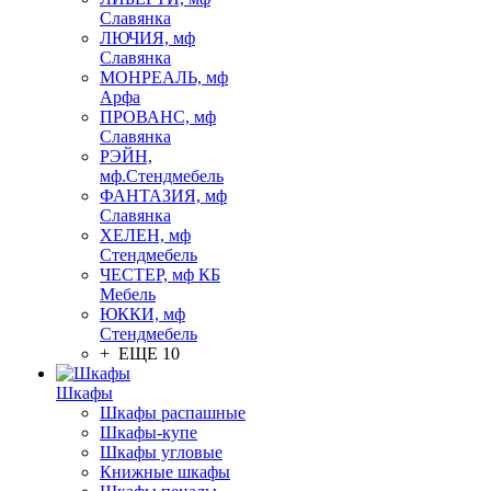
Славянка
ЛЮЧИЯ, мф
Славянка
МОНРЕАЛЬ, мф
Арфа
ПРОВАНС, мф
Славянка
РЭЙН,
мф.Стендмебель
ФАНТАЗИЯ, мф
Славянка
ХЕЛЕН, мф
Стендмебель
ЧЕСТЕР, мф КБ
Мебель
ЮККИ, мф
Стендмебель
+ ЕЩЕ 10
Шкафы
Шкафы распашные
Шкафы-купе
Шкафы угловые
Книжные шкафы