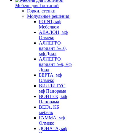
Мебель для Гостиной
Горки, стенки
Модульные решения
POINT, мф
Мебелком
АВАЛОН, мф
Олмеко
АЛЛЕГРО
вариант №10,
мф Диал
АЛЛЕГРО
вариант №9, мф
Диал
БЕРТА, мф
Олмеко
ВИЛЛИТУС,
мф Панорама
ВОЙТЕК, мф
Панорама
ВЕГА, КБ
мебель
ГАММА, мф
Олмеко
ДОНАТА, мф