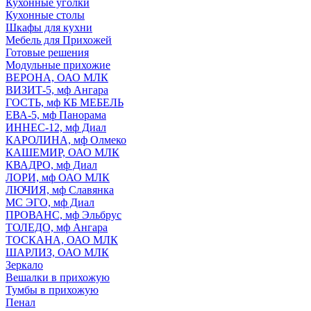
Кухонные уголки
Кухонные столы
Шкафы для кухни
Мебель для Прихожей
Готовые решения
Модульные прихожие
ВЕРОНА, ОАО МЛК
ВИЗИТ-5, мф Ангара
ГОСТЬ, мф КБ МЕБЕЛЬ
ЕВА-5, мф Панорама
ИННЕС-12, мф Диал
КАРОЛИНА, мф Олмеко
КАШЕМИР, ОАО МЛК
КВАДРО, мф Диал
ЛОРИ, мф ОАО МЛК
ЛЮЧИЯ, мф Славянка
МС ЭГО, мф Диал
ПРОВАНС, мф Эльбрус
ТОЛЕДО, мф Ангара
ТОСКАНА, ОАО МЛК
ШАРЛИЗ, ОАО МЛК
Зеркало
Вешалки в прихожую
Тумбы в прихожую
Пенал