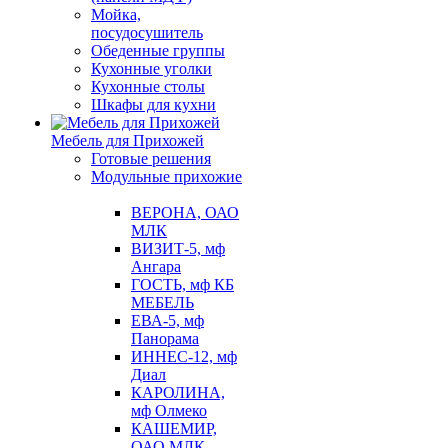
Мойка,
посудосушитель
Обеденные группы
Кухонные уголки
Кухонные столы
Шкафы для кухни
Мебель для Прихожей
Готовые решения
Модульные прихожие
ВЕРОНА, ОАО
МЛК
ВИЗИТ-5, мф
Ангара
ГОСТЬ, мф КБ
МЕБЕЛЬ
ЕВА-5, мф
Панорама
ИННЕС-12, мф
Диал
КАРОЛИНА,
мф Олмеко
КАШЕМИР,
ОАО МЛК