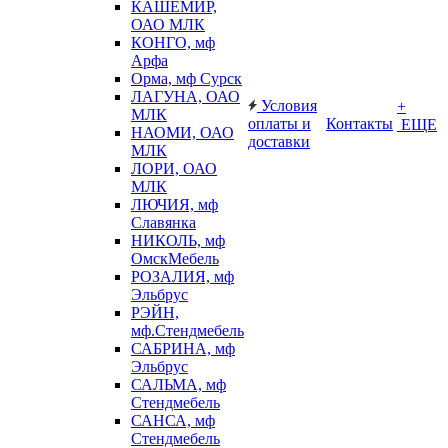
КАШЕМИР,
ОАО МЛК
КОНГО, мф
Арфа
Орма, мф Сурск
ЛАГУНА, ОАО
Условия
+
МЛК
оплаты и
Контакты
ЕЩЕ
НАОМИ, ОАО
доставки
МЛК
ЛОРИ, ОАО
МЛК
ЛЮЧИЯ, мф
Славянка
НИКОЛЬ, мф
ОмскМебель
РОЗАЛИЯ, мф
Эльбрус
РЭЙН,
мф.Стендмебель
САБРИНА, мф
Эльбрус
САЛЬМА, мф
Стендмебель
САНСА, мф
Стендмебель