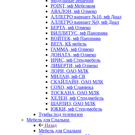
Модульные решения
POINT, мф Мебелком
АВАЛОН, мф Олмеко
АЛЛЕГРО вариант №10, мф Диал
АЛЛЕГРО вариант №9, мф Диал
БЕРТА, мф Олмеко
ВИЛЛИТУС, мф Панорама
ВОЙТЕК, мф Панорама
ВЕГА, КБ мебель
ГАММА, мф Олмеко
ДОНАТА, мф Олмеко
ИРИС, мф Стендмебель
ЛИБЕРТИ, мф Олмеко
ЛОРИ, ОАО МЛК
МИЛАН, мф СВ
СКАЙЛАЙН, ОАО МЛК
СОХО, мф Славянка
ТОСКАНА, ОАО МЛК
ХЕЛЕН, мф Стендмебель
ШАРЛИЗ, ОАО МЛК
ЮККИ, мф Стендмебель
Тумбы под телевизор
Мебель для Спальни
Назад
Мебель для Спальни