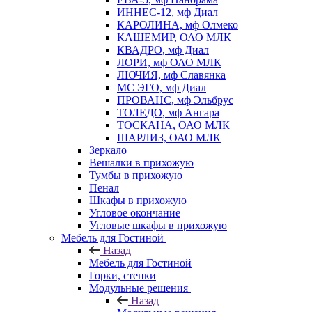
ИННЕС-12, мф Диал
КАРОЛИНА, мф Олмеко
КАШЕМИР, ОАО МЛК
КВАДРО, мф Диал
ЛОРИ, мф ОАО МЛК
ЛЮЧИЯ, мф Славянка
МС ЭГО, мф Диал
ПРОВАНС, мф Эльбрус
ТОЛЕДО, мф Ангара
ТОСКАНА, ОАО МЛК
ШАРЛИЗ, ОАО МЛК
Зеркало
Вешалки в прихожую
Тумбы в прихожую
Пенал
Шкафы в прихожую
Угловое окончание
Угловые шкафы в прихожую
Мебель для Гостиной
Назад
Мебель для Гостиной
Горки, стенки
Модульные решения
Назад