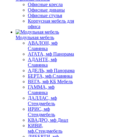
Офисные кресла
Офисные диваны
Офисные стулья
Корпусная мебель для
офиса
Модульная мебель
АВАЛОН, мф
Славянка
АГАТА, мф Панорама
АДАНТЕ, мф
Славянка
АДЕЛЬ, мф Панорама
БЕРТА, мф.Славянка
ВЕГА, мф КБ Мебель
ГАММА, мф
Славянка
ДАЛЛАС, мф
Стендмебель
ИРИС, мф
Стендмебель
КВАДРО, мф Диал
КИВИ,
мф.Стендмебель
ЛИБЕРТИ, мф