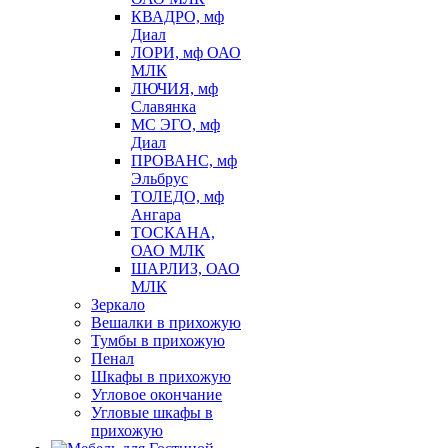
КВАДРО, мф
Диал
ЛОРИ, мф ОАО
МЛК
ЛЮЧИЯ, мф
Славянка
МС ЭГО, мф
Диал
ПРОВАНС, мф
Эльбрус
ТОЛЕДО, мф
Ангара
ТОСКАНА,
ОАО МЛК
ШАРЛИЗ, ОАО
МЛК
Зеркало
Вешалки в прихожую
Тумбы в прихожую
Пенал
Шкафы в прихожую
Угловое окончание
Угловые шкафы в
прихожую