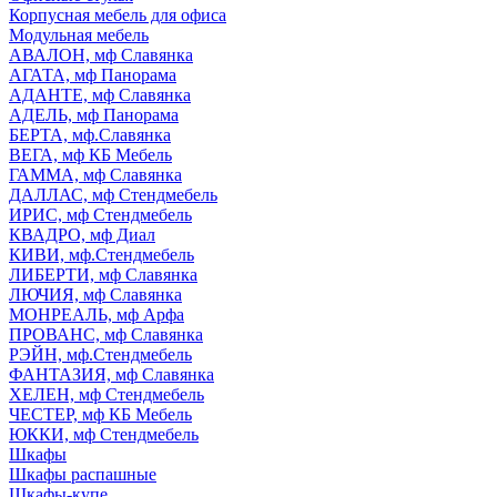
Корпусная мебель для офиса
Модульная мебель
АВАЛОН, мф Славянка
АГАТА, мф Панорама
АДАНТЕ, мф Славянка
АДЕЛЬ, мф Панорама
БЕРТА, мф.Славянка
ВЕГА, мф КБ Мебель
ГАММА, мф Славянка
ДАЛЛАС, мф Стендмебель
ИРИС, мф Стендмебель
КВАДРО, мф Диал
КИВИ, мф.Стендмебель
ЛИБЕРТИ, мф Славянка
ЛЮЧИЯ, мф Славянка
МОНРЕАЛЬ, мф Арфа
ПРОВАНС, мф Славянка
РЭЙН, мф.Стендмебель
ФАНТАЗИЯ, мф Славянка
ХЕЛЕН, мф Стендмебель
ЧЕСТЕР, мф КБ Мебель
ЮККИ, мф Стендмебель
Шкафы
Шкафы распашные
Шкафы-купе