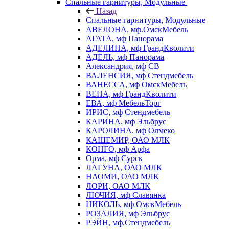
Спальные гарнитуры, Модульные
Назад
Спальные гарнитуры, Модульные
АВЕЛОНА, мф.ОмскМебель
АГАТА, мф Панорама
АДЕЛИНА, мф ГрандКволити
АДЕЛЬ, мф Панорама
Александрия, мф СВ
ВАЛЕНСИЯ, мф Стендмебель
ВАНЕССА, мф ОмскМебель
ВЕНА, мф ГрандКволити
ЕВА, мф МебельТорг
ИРИС, мф Стендмебель
КАРИНА, мф Эльбрус
КАРОЛИНА, мф Олмеко
КАШЕМИР, ОАО МЛК
КОНГО, мф Арфа
Орма, мф Сурск
ЛАГУНА, ОАО МЛК
НАОМИ, ОАО МЛК
ЛОРИ, ОАО МЛК
ЛЮЧИЯ, мф Славянка
НИКОЛЬ, мф ОмскМебель
РОЗАЛИЯ, мф Эльбрус
РЭЙН, мф.Стендмебель