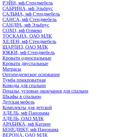
РЭЙН, мф.Стендмебель
САБРИНА, мф Эльбрус
САЛЬМА, мф Стендмебель
САНСА, мф Стендмебель
САНДРА, мф Эльбрус
СОХО, мф Олмеко
ТОСКАНА, ОАО МЛК
ХЕЛЕН, мф Стендмебель
ШАРЛИЗ, ОАО МЛК
ЮККИ, мф Стендмебель
Кровати односпальные
Кровати двуспальные
Матрасы
Ортопедическое основание
Тумба прикроватная
Комоды для спальни
Пеналы, угловые окончания для спальни
Шкафы в спальню
Детская мебель
Комплекты для детской
АДЕЛЬ, мф Панорама
АДЕЛЬ, ОАО МЛК
АРАБИКА, мф Катрин
БЕНЕДИКТ, мф Панорама
ВЕРОНА, ОАО МЛК