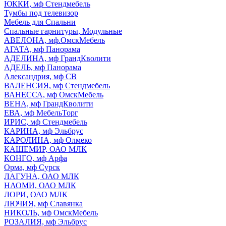
ЮККИ, мф Стендмебель
Тумбы под телевизор
Мебель для Спальни
Спальные гарнитуры, Модульные
АВЕЛОНА, мф.ОмскМебель
АГАТА, мф Панорама
АДЕЛИНА, мф ГрандКволити
АДЕЛЬ, мф Панорама
Александрия, мф СВ
ВАЛЕНСИЯ, мф Стендмебель
ВАНЕССА, мф ОмскМебель
ВЕНА, мф ГрандКволити
ЕВА, мф МебельТорг
ИРИС, мф Стендмебель
КАРИНА, мф Эльбрус
КАРОЛИНА, мф Олмеко
КАШЕМИР, ОАО МЛК
КОНГО, мф Арфа
Орма, мф Сурск
ЛАГУНА, ОАО МЛК
НАОМИ, ОАО МЛК
ЛОРИ, ОАО МЛК
ЛЮЧИЯ, мф Славянка
НИКОЛЬ, мф ОмскМебель
РОЗАЛИЯ, мф Эльбрус