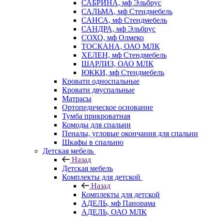
САБРИНА, мф Эльбрус
САЛЬМА, мф Стендмебель
САНСА, мф Стендмебель
САНДРА, мф Эльбрус
СОХО, мф Олмеко
ТОСКАНА, ОАО МЛК
ХЕЛЕН, мф Стендмебель
ШАРЛИЗ, ОАО МЛК
ЮККИ, мф Стендмебель
Кровати односпальные
Кровати двуспальные
Матрасы
Ортопедическое основание
Тумба прикроватная
Комоды для спальни
Пеналы, угловые окончания для спальни
Шкафы в спальню
Детская мебель
Назад
Детская мебель
Комплекты для детской
Назад
Комплекты для детской
АДЕЛЬ, мф Панорама
АДЕЛЬ, ОАО МЛК