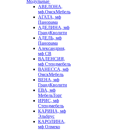
Модульные
АВЕЛОНА,
мф.ОмскМебель
АГАТА, мф
Панорама
АДЕЛИНА, мф
ГрандКволити
АДЕЛЬ, мф
Панорама
Александрия,
мф СВ
ВАЛЕНСИЯ,
мф Стендмебель
ВАНЕССА, мф
ОмскМебель
ВЕНА, мф
ГрандКволити
ЕВА, мф
МебельТорг
ИРИС, мф
Стендмебель
КАРИНА, мф
Эльбрус
КАРОЛИНА,
мф Олмеко