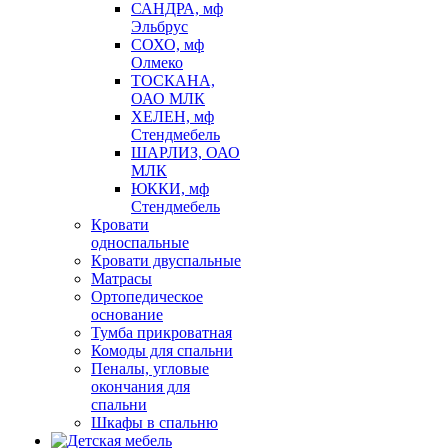
САНДРА, мф
Эльбрус
СОХО, мф
Олмеко
ТОСКАНА,
ОАО МЛК
ХЕЛЕН, мф
Стендмебель
ШАРЛИЗ, ОАО
МЛК
ЮККИ, мф
Стендмебель
Кровати
односпальные
Кровати двуспальные
Матрасы
Ортопедическое
основание
Тумба прикроватная
Комоды для спальни
Пеналы, угловые
окончания для
спальни
Шкафы в спальню