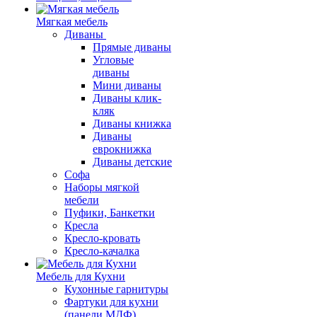
Мягкая мебель
Диваны
Прямые диваны
Угловые
диваны
Мини диваны
Диваны клик-
кляк
Диваны книжка
Диваны
еврокнижка
Диваны детские
Софа
Наборы мягкой
мебели
Пуфики, Банкетки
Кресла
Кресло-кровать
Кресло-качалка
Мебель для Кухни
Кухонные гарнитуры
Фартуки для кухни
(панели МДФ)