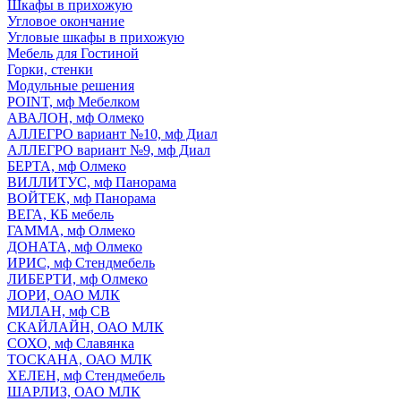
Шкафы в прихожую
Угловое окончание
Угловые шкафы в прихожую
Мебель для Гостиной
Горки, стенки
Модульные решения
POINT, мф Мебелком
АВАЛОН, мф Олмеко
АЛЛЕГРО вариант №10, мф Диал
АЛЛЕГРО вариант №9, мф Диал
БЕРТА, мф Олмеко
ВИЛЛИТУС, мф Панорама
ВОЙТЕК, мф Панорама
ВЕГА, КБ мебель
ГАММА, мф Олмеко
ДОНАТА, мф Олмеко
ИРИС, мф Стендмебель
ЛИБЕРТИ, мф Олмеко
ЛОРИ, ОАО МЛК
МИЛАН, мф СВ
СКАЙЛАЙН, ОАО МЛК
СОХО, мф Славянка
ТОСКАНА, ОАО МЛК
ХЕЛЕН, мф Стендмебель
ШАРЛИЗ, ОАО МЛК