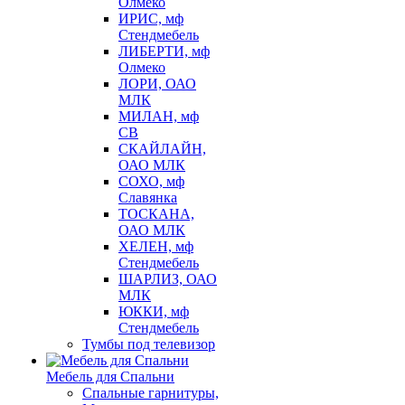
Олмеко
ИРИС, мф
Стендмебель
ЛИБЕРТИ, мф
Олмеко
ЛОРИ, ОАО
МЛК
МИЛАН, мф
СВ
СКАЙЛАЙН,
ОАО МЛК
СОХО, мф
Славянка
ТОСКАНА,
ОАО МЛК
ХЕЛЕН, мф
Стендмебель
ШАРЛИЗ, ОАО
МЛК
ЮККИ, мф
Стендмебель
Тумбы под телевизор
Мебель для Спальни
Спальные гарнитуры,