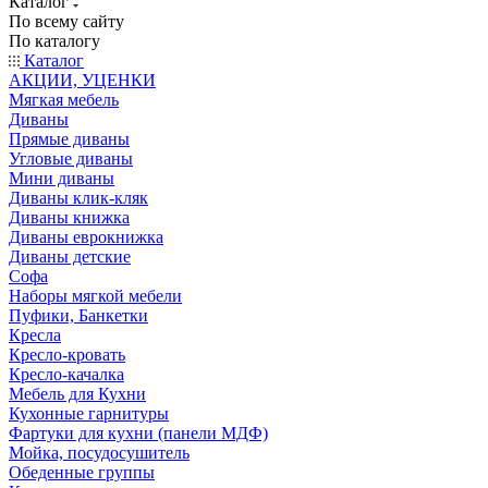
Каталог
По всему сайту
По каталогу
Каталог
АКЦИИ, УЦЕНКИ
Мягкая мебель
Диваны
Прямые диваны
Угловые диваны
Мини диваны
Диваны клик-кляк
Диваны книжка
Диваны еврокнижка
Диваны детские
Софа
Наборы мягкой мебели
Пуфики, Банкетки
Кресла
Кресло-кровать
Кресло-качалка
Мебель для Кухни
Кухонные гарнитуры
Фартуки для кухни (панели МДФ)
Мойка, посудосушитель
Обеденные группы