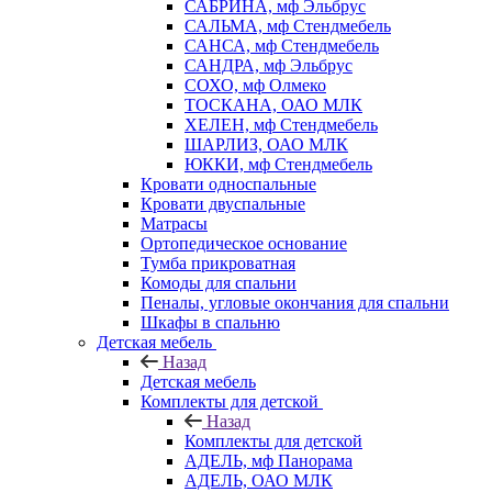
САБРИНА, мф Эльбрус
САЛЬМА, мф Стендмебель
САНСА, мф Стендмебель
САНДРА, мф Эльбрус
СОХО, мф Олмеко
ТОСКАНА, ОАО МЛК
ХЕЛЕН, мф Стендмебель
ШАРЛИЗ, ОАО МЛК
ЮККИ, мф Стендмебель
Кровати односпальные
Кровати двуспальные
Матрасы
Ортопедическое основание
Тумба прикроватная
Комоды для спальни
Пеналы, угловые окончания для спальни
Шкафы в спальню
Детская мебель
Назад
Детская мебель
Комплекты для детской
Назад
Комплекты для детской
АДЕЛЬ, мф Панорама
АДЕЛЬ, ОАО МЛК