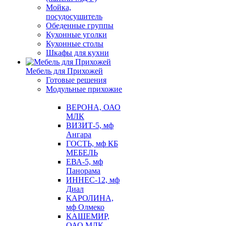
Мойка,
посудосушитель
Обеденные группы
Кухонные уголки
Кухонные столы
Шкафы для кухни
Мебель для Прихожей
Готовые решения
Модульные прихожие
ВЕРОНА, ОАО
МЛК
ВИЗИТ-5, мф
Ангара
ГОСТЬ, мф КБ
МЕБЕЛЬ
ЕВА-5, мф
Панорама
ИННЕС-12, мф
Диал
КАРОЛИНА,
мф Олмеко
КАШЕМИР,
ОАО МЛК