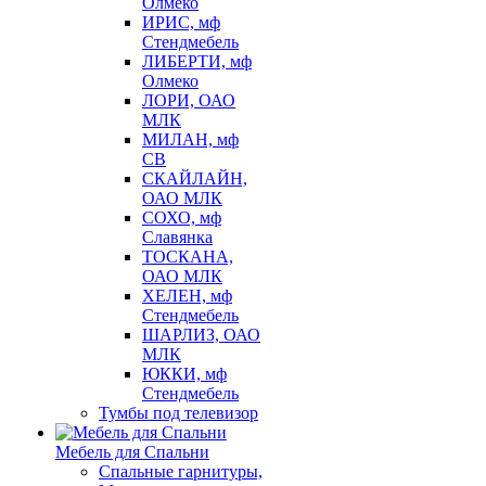
Олмеко
ИРИС, мф
Стендмебель
ЛИБЕРТИ, мф
Олмеко
ЛОРИ, ОАО
МЛК
МИЛАН, мф
СВ
СКАЙЛАЙН,
ОАО МЛК
СОХО, мф
Славянка
ТОСКАНА,
ОАО МЛК
ХЕЛЕН, мф
Стендмебель
ШАРЛИЗ, ОАО
МЛК
ЮККИ, мф
Стендмебель
Тумбы под телевизор
Мебель для Спальни
Спальные гарнитуры,