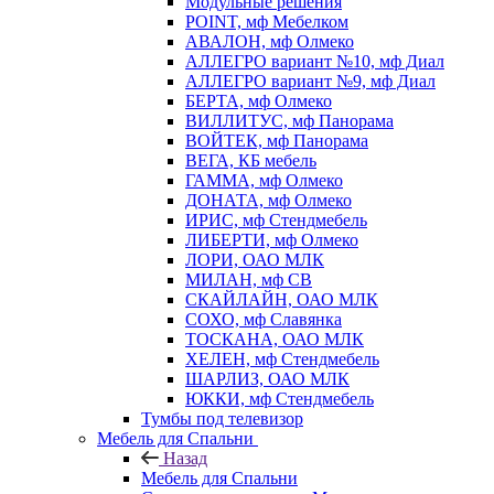
Модульные решения
POINT, мф Мебелком
АВАЛОН, мф Олмеко
АЛЛЕГРО вариант №10, мф Диал
АЛЛЕГРО вариант №9, мф Диал
БЕРТА, мф Олмеко
ВИЛЛИТУС, мф Панорама
ВОЙТЕК, мф Панорама
ВЕГА, КБ мебель
ГАММА, мф Олмеко
ДОНАТА, мф Олмеко
ИРИС, мф Стендмебель
ЛИБЕРТИ, мф Олмеко
ЛОРИ, ОАО МЛК
МИЛАН, мф СВ
СКАЙЛАЙН, ОАО МЛК
СОХО, мф Славянка
ТОСКАНА, ОАО МЛК
ХЕЛЕН, мф Стендмебель
ШАРЛИЗ, ОАО МЛК
ЮККИ, мф Стендмебель
Тумбы под телевизор
Мебель для Спальни
Назад
Мебель для Спальни