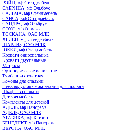
РЭЙН, мф.Стендмебель
САБРИНА, мф Эльбрус
САЛЬМА, мф Стендмебель
САНСА, мф Стендмебель
САНДРА, мф Эльбрус
СОХО, мф Олмеко
ТОСКАНА, ОАО МЛК
ХЕЛЕН, мф Стендмебель
ШАРЛИЗ, ОАО МЛК
ЮККИ, мф Стендмебель
Кровати односпальные
Кровати двуспальные
Матрасы
Ортопедическое основание
Тумба прикроватная
Комоды для спальни
Пеналы, угловые окончания для спальни
Шкафы в спальню
Детская мебель
Комплекты для детской
АДЕЛЬ, мф Панорама
АДЕЛЬ, ОАО МЛК
АРАБИКА, мф Катрин
БЕНЕДИКТ, мф Панорама
ВЕРОНА, ОАО МЛК