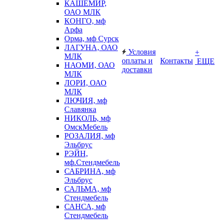
КАШЕМИР,
ОАО МЛК
КОНГО, мф
Арфа
Орма, мф Сурск
ЛАГУНА, ОАО
Условия
+
МЛК
оплаты и
Контакты
ЕЩЕ
НАОМИ, ОАО
доставки
МЛК
ЛОРИ, ОАО
МЛК
ЛЮЧИЯ, мф
Славянка
НИКОЛЬ, мф
ОмскМебель
РОЗАЛИЯ, мф
Эльбрус
РЭЙН,
мф.Стендмебель
САБРИНА, мф
Эльбрус
САЛЬМА, мф
Стендмебель
САНСА, мф
Стендмебель