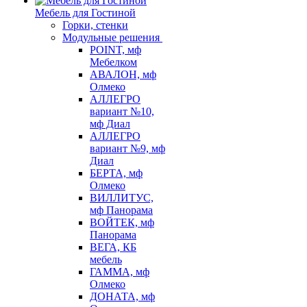
Мебель для Гостиной
Горки, стенки
Модульные решения
POINT, мф
Мебелком
АВАЛОН, мф
Олмеко
АЛЛЕГРО
вариант №10,
мф Диал
АЛЛЕГРО
вариант №9, мф
Диал
БЕРТА, мф
Олмеко
ВИЛЛИТУС,
мф Панорама
ВОЙТЕК, мф
Панорама
ВЕГА, КБ
мебель
ГАММА, мф
Олмеко
ДОНАТА, мф