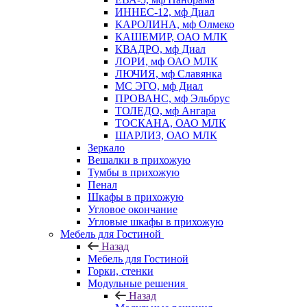
ИННЕС-12, мф Диал
КАРОЛИНА, мф Олмеко
КАШЕМИР, ОАО МЛК
КВАДРО, мф Диал
ЛОРИ, мф ОАО МЛК
ЛЮЧИЯ, мф Славянка
МС ЭГО, мф Диал
ПРОВАНС, мф Эльбрус
ТОЛЕДО, мф Ангара
ТОСКАНА, ОАО МЛК
ШАРЛИЗ, ОАО МЛК
Зеркало
Вешалки в прихожую
Тумбы в прихожую
Пенал
Шкафы в прихожую
Угловое окончание
Угловые шкафы в прихожую
Мебель для Гостиной
Назад
Мебель для Гостиной
Горки, стенки
Модульные решения
Назад