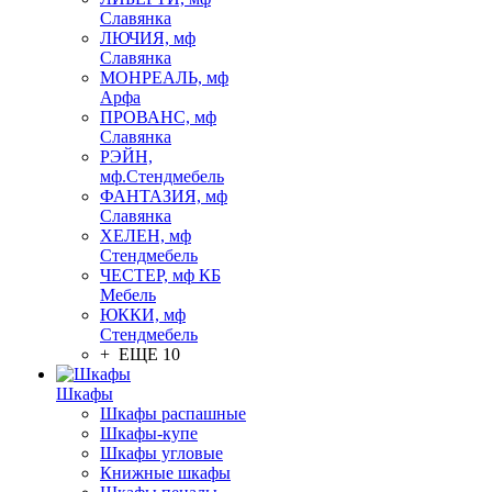
Славянка
ЛЮЧИЯ, мф
Славянка
МОНРЕАЛЬ, мф
Арфа
ПРОВАНС, мф
Славянка
РЭЙН,
мф.Стендмебель
ФАНТАЗИЯ, мф
Славянка
ХЕЛЕН, мф
Стендмебель
ЧЕСТЕР, мф КБ
Мебель
ЮККИ, мф
Стендмебель
+ ЕЩЕ 10
Шкафы
Шкафы распашные
Шкафы-купе
Шкафы угловые
Книжные шкафы