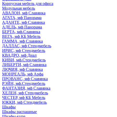
Корпусная мебель для офиса
Модульная мебель
АВАЛОН, мф Славянка
АГАТА, мф Панорама
АДАНТЕ, мф Славянка
АДЕЛЬ, мф Панорама
БЕРТА, мф.Славянка
ВЕГА, мф КБ Мебель
ГАММА, мф Славянка
ДАЛЛАС, мф Стендмебель
ИРИС, мф Стендмебель
КВАДРО, мф Диал
КИВИ, мф.Стендмебель
ЛИБЕРТИ, мф Славянка
ЛЮЧИЯ, мф Славянка
МОНРЕАЛЬ, мф Арфа
ПРОВАНС, мф Славянка
РЭЙН, мф.Стендмебель
ФАНТАЗИЯ, мф Славянка
ХЕЛЕН, мф Стендмебель
ЧЕСТЕР, мф КБ Мебель
ЮККИ, мф Стендмебель
Шкафы
Шкафы распашные
Шкафы-купе