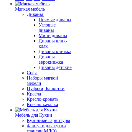
Мягкая мебель
Диваны
Прямые диваны
Угловые
диваны
Мини диваны
Диваны клик-
кляк
Диваны книжка
Диваны
еврокнижка
Диваны детские
Софа
Наборы мягкой
мебели
Пуфики, Банкетки
Кресла
Кресло-кровать
Кресло-качалка
Мебель для Кухни
Кухонные гарнитуры
Фартуки для кухни
(панели МДФ)