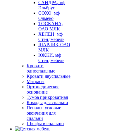
САНДРА, мф
Эльбрус
СОХО, мф
Олмеко
ТОСКАНА,
ОАО МЛК
ХЕЛЕН, мф
Стендмебель
ШАРЛИЗ, ОАО
МЛК
ЮККИ, мф
Стендмебель
Кровати
односпальные
Кровати двуспальные
Матрасы
Ортопедическое
основание
Тумба прикроватная
Комоды для спальни
Пеналы, угловые
окончания для
спальни
Шкафы в спальню