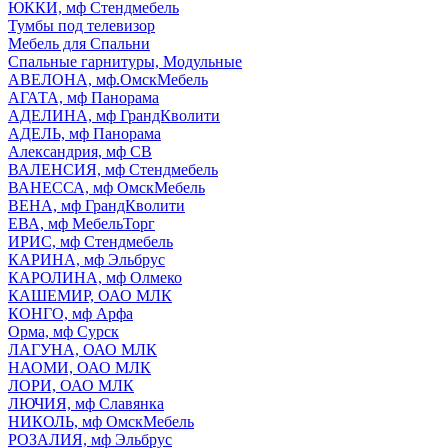
ЮККИ, мф Стендмебель
Тумбы под телевизор
Мебель для Спальни
Спальные гарнитуры, Модульные
АВЕЛОНА, мф.ОмскМебель
АГАТА, мф Панорама
АДЕЛИНА, мф ГрандКволити
АДЕЛЬ, мф Панорама
Александрия, мф СВ
ВАЛЕНСИЯ, мф Стендмебель
ВАНЕССА, мф ОмскМебель
ВЕНА, мф ГрандКволити
ЕВА, мф МебельТорг
ИРИС, мф Стендмебель
КАРИНА, мф Эльбрус
КАРОЛИНА, мф Олмеко
КАШЕМИР, ОАО МЛК
КОНГО, мф Арфа
Орма, мф Сурск
ЛАГУНА, ОАО МЛК
НАОМИ, ОАО МЛК
ЛОРИ, ОАО МЛК
ЛЮЧИЯ, мф Славянка
НИКОЛЬ, мф ОмскМебель
РОЗАЛИЯ, мф Эльбрус