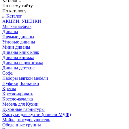
Каталог
По всему сайту
По каталогу
Каталог
АКЦИИ, УЦЕНКИ
Мягкая мебель
Диваны
Прямые диваны
Угловые диваны
Мини диваны
Диваны клик-кляк
Диваны книжка
Диваны еврокнижка
Диваны детские
Софа
Наборы мягкой мебели
Пуфики, Банкетки
Кресла
Кресло-кровать
Кресло-качалка
Мебель для Кухни
Кухонные гарнитуры
Фартуки для кухни (панели МДФ)
Мойка, посудосушитель
Обеденные группы