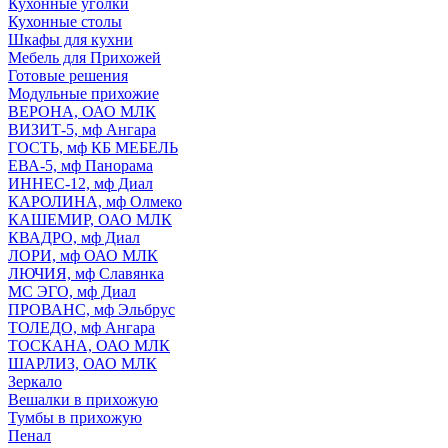
Кухонные уголки
Кухонные столы
Шкафы для кухни
Мебель для Прихожей
Готовые решения
Модульные прихожие
ВЕРОНА, ОАО МЛК
ВИЗИТ-5, мф Ангара
ГОСТЬ, мф КБ МЕБЕЛЬ
ЕВА-5, мф Панорама
ИННЕС-12, мф Диал
КАРОЛИНА, мф Олмеко
КАШЕМИР, ОАО МЛК
КВАДРО, мф Диал
ЛОРИ, мф ОАО МЛК
ЛЮЧИЯ, мф Славянка
МС ЭГО, мф Диал
ПРОВАНС, мф Эльбрус
ТОЛЕДО, мф Ангара
ТОСКАНА, ОАО МЛК
ШАРЛИЗ, ОАО МЛК
Зеркало
Вешалки в прихожую
Тумбы в прихожую
Пенал