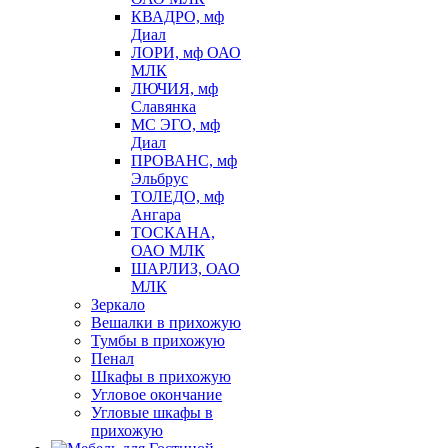
КВАДРО, мф
Диал
ЛОРИ, мф ОАО
МЛК
ЛЮЧИЯ, мф
Славянка
МС ЭГО, мф
Диал
ПРОВАНС, мф
Эльбрус
ТОЛЕДО, мф
Ангара
ТОСКАНА,
ОАО МЛК
ШАРЛИЗ, ОАО
МЛК
Зеркало
Вешалки в прихожую
Тумбы в прихожую
Пенал
Шкафы в прихожую
Угловое окончание
Угловые шкафы в
прихожую