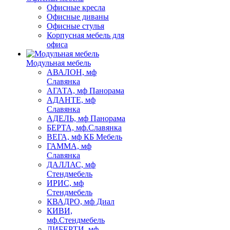
Офисные кресла
Офисные диваны
Офисные стулья
Корпусная мебель для
офиса
Модульная мебель
АВАЛОН, мф
Славянка
АГАТА, мф Панорама
АДАНТЕ, мф
Славянка
АДЕЛЬ, мф Панорама
БЕРТА, мф.Славянка
ВЕГА, мф КБ Мебель
ГАММА, мф
Славянка
ДАЛЛАС, мф
Стендмебель
ИРИС, мф
Стендмебель
КВАДРО, мф Диал
КИВИ,
мф.Стендмебель
ЛИБЕРТИ, мф