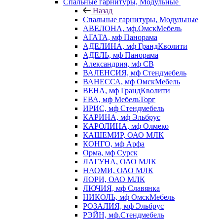
Спальные гарнитуры, Модульные
Назад
Спальные гарнитуры, Модульные
АВЕЛОНА, мф.ОмскМебель
АГАТА, мф Панорама
АДЕЛИНА, мф ГрандКволити
АДЕЛЬ, мф Панорама
Александрия, мф СВ
ВАЛЕНСИЯ, мф Стендмебель
ВАНЕССА, мф ОмскМебель
ВЕНА, мф ГрандКволити
ЕВА, мф МебельТорг
ИРИС, мф Стендмебель
КАРИНА, мф Эльбрус
КАРОЛИНА, мф Олмеко
КАШЕМИР, ОАО МЛК
КОНГО, мф Арфа
Орма, мф Сурск
ЛАГУНА, ОАО МЛК
НАОМИ, ОАО МЛК
ЛОРИ, ОАО МЛК
ЛЮЧИЯ, мф Славянка
НИКОЛЬ, мф ОмскМебель
РОЗАЛИЯ, мф Эльбрус
РЭЙН, мф.Стендмебель