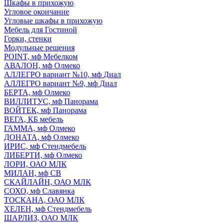
Шкафы в прихожую
Угловое окончание
Угловые шкафы в прихожую
Мебель для Гостиной
Горки, стенки
Модульные решения
POINT, мф Мебелком
АВАЛОН, мф Олмеко
АЛЛЕГРО вариант №10, мф Диал
АЛЛЕГРО вариант №9, мф Диал
БЕРТА, мф Олмеко
ВИЛЛИТУС, мф Панорама
ВОЙТЕК, мф Панорама
ВЕГА, КБ мебель
ГАММА, мф Олмеко
ДОНАТА, мф Олмеко
ИРИС, мф Стендмебель
ЛИБЕРТИ, мф Олмеко
ЛОРИ, ОАО МЛК
МИЛАН, мф СВ
СКАЙЛАЙН, ОАО МЛК
СОХО, мф Славянка
ТОСКАНА, ОАО МЛК
ХЕЛЕН, мф Стендмебель
ШАРЛИЗ, ОАО МЛК