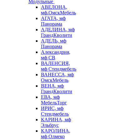
Модульные
АВЕЛОНА,
мф.ОмскМебель
АГАТА, мф
Панорама
АДЕЛИНА, мф
ГрандКволити
АДЕЛЬ, мф
Панорама
Александрия,
мф СВ
ВАЛЕНСИЯ,
мф Стендмебель
ВАНЕССА, мф
ОмскМебель
ВЕНА, мф
ГрандКволити
ЕВА, мф
МебельТорг
ИРИС, мф
Стендмебель
КАРИНА, мф
Эльбрус
КАРОЛИНА,
мф Олмеко