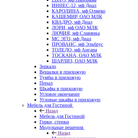
ИННЕС-12, мф Диал
КАРОЛИНА, мф Олмеко
КАШЕМИР, ОАО МЛК
КВАДРО, мф Диал
ЛОРИ, мф ОАО МЛК
ЛЮЧИЯ, мф Славянка
МС ЭГО, мф Диал
ПРОВАНС, мф Эльбрус
ТОЛЕДО, мф Ангара
ТОСКАНА, ОАО МЛК
ШАРЛИЗ, ОАО МЛК
Зеркало
Вешалки в прихожую
Тумбы в прихожую
Пенал
Шкафы в прихожую
Угловое окончание
Угловые шкафы в прихожую
Мебель для Гостиной
Назад
Мебель для Гостиной
Горки, стенки
Модульные решения
Назад