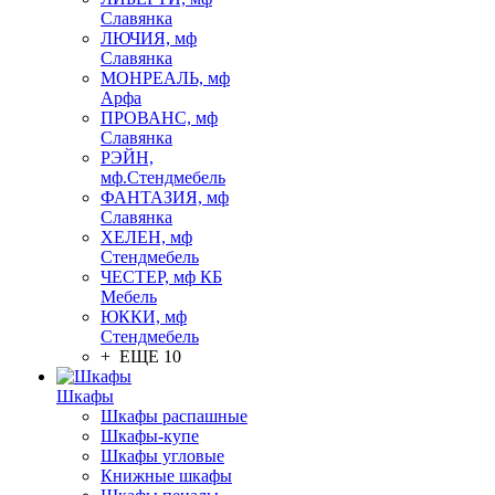
Славянка
ЛЮЧИЯ, мф
Славянка
МОНРЕАЛЬ, мф
Арфа
ПРОВАНС, мф
Славянка
РЭЙН,
мф.Стендмебель
ФАНТАЗИЯ, мф
Славянка
ХЕЛЕН, мф
Стендмебель
ЧЕСТЕР, мф КБ
Мебель
ЮККИ, мф
Стендмебель
+ ЕЩЕ 10
Шкафы
Шкафы распашные
Шкафы-купе
Шкафы угловые
Книжные шкафы