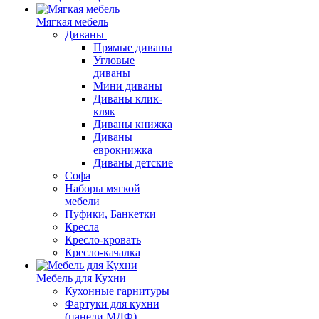
Мягкая мебель
Диваны
Прямые диваны
Угловые
диваны
Мини диваны
Диваны клик-
кляк
Диваны книжка
Диваны
еврокнижка
Диваны детские
Софа
Наборы мягкой
мебели
Пуфики, Банкетки
Кресла
Кресло-кровать
Кресло-качалка
Мебель для Кухни
Кухонные гарнитуры
Фартуки для кухни
(панели МДФ)