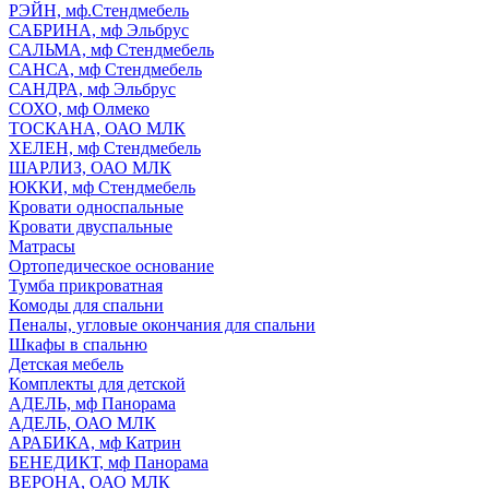
РЭЙН, мф.Стендмебель
САБРИНА, мф Эльбрус
САЛЬМА, мф Стендмебель
САНСА, мф Стендмебель
САНДРА, мф Эльбрус
СОХО, мф Олмеко
ТОСКАНА, ОАО МЛК
ХЕЛЕН, мф Стендмебель
ШАРЛИЗ, ОАО МЛК
ЮККИ, мф Стендмебель
Кровати односпальные
Кровати двуспальные
Матрасы
Ортопедическое основание
Тумба прикроватная
Комоды для спальни
Пеналы, угловые окончания для спальни
Шкафы в спальню
Детская мебель
Комплекты для детской
АДЕЛЬ, мф Панорама
АДЕЛЬ, ОАО МЛК
АРАБИКА, мф Катрин
БЕНЕДИКТ, мф Панорама
ВЕРОНА, ОАО МЛК