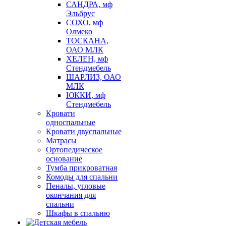
САНДРА, мф
Эльбрус
СОХО, мф
Олмеко
ТОСКАНА,
ОАО МЛК
ХЕЛЕН, мф
Стендмебель
ШАРЛИЗ, ОАО
МЛК
ЮККИ, мф
Стендмебель
Кровати
односпальные
Кровати двуспальные
Матрасы
Ортопедическое
основание
Тумба прикроватная
Комоды для спальни
Пеналы, угловые
окончания для
спальни
Шкафы в спальню