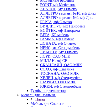
Модульные решения
POINT, мф Мебелком
АВАЛОН, мф Олмеко
АЛЛЕГРО вариант №10, мф Диал
АЛЛЕГРО вариант №9, мф Диал
БЕРТА, мф Олмеко
ВИЛЛИТУС, мф Панорама
ВОЙТЕК, мф Панорама
ВЕГА, КБ мебель
ГАММА, мф Олмеко
ДОНАТА, мф Олмеко
ИРИС, мф Стендмебель
ЛИБЕРТИ, мф Олмеко
ЛОРИ, ОАО МЛК
МИЛАН, мф СВ
СКАЙЛАЙН, ОАО МЛК
СОХО, мф Славянка
ТОСКАНА, ОАО МЛК
ХЕЛЕН, мф Стендмебель
ШАРЛИЗ, ОАО МЛК
ЮККИ, мф Стендмебель
Тумбы под телевизор
Мебель для Спальни
Назад
Мебель для Спальни