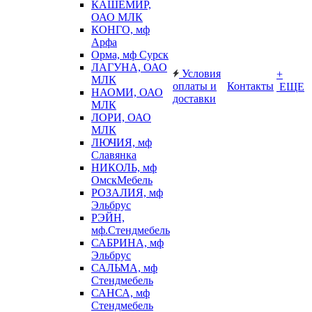
КАШЕМИР,
ОАО МЛК
КОНГО, мф
Арфа
Орма, мф Сурск
ЛАГУНА, ОАО
Условия
+
МЛК
оплаты и
Контакты
ЕЩЕ
НАОМИ, ОАО
доставки
МЛК
ЛОРИ, ОАО
МЛК
ЛЮЧИЯ, мф
Славянка
НИКОЛЬ, мф
ОмскМебель
РОЗАЛИЯ, мф
Эльбрус
РЭЙН,
мф.Стендмебель
САБРИНА, мф
Эльбрус
САЛЬМА, мф
Стендмебель
САНСА, мф
Стендмебель