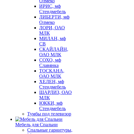
Олмеко
ИРИС, мф
Стендмебель
ЛИБЕРТИ, мф
Олмеко
ЛОРИ, ОАО
МЛК
МИЛАН, мф
СВ
СКАЙЛАЙН,
ОАО МЛК
СОХО, мф
Славянка
ТОСКАНА,
ОАО МЛК
ХЕЛЕН, мф
Стендмебель
ШАРЛИЗ, ОАО
МЛК
ЮККИ, мф
Стендмебель
Тумбы под телевизор
Мебель для Спальни
Спальные гарнитуры,