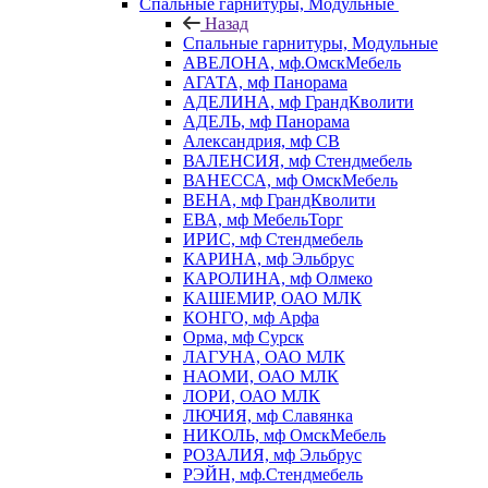
Спальные гарнитуры, Модульные
Назад
Спальные гарнитуры, Модульные
АВЕЛОНА, мф.ОмскМебель
АГАТА, мф Панорама
АДЕЛИНА, мф ГрандКволити
АДЕЛЬ, мф Панорама
Александрия, мф СВ
ВАЛЕНСИЯ, мф Стендмебель
ВАНЕССА, мф ОмскМебель
ВЕНА, мф ГрандКволити
ЕВА, мф МебельТорг
ИРИС, мф Стендмебель
КАРИНА, мф Эльбрус
КАРОЛИНА, мф Олмеко
КАШЕМИР, ОАО МЛК
КОНГО, мф Арфа
Орма, мф Сурск
ЛАГУНА, ОАО МЛК
НАОМИ, ОАО МЛК
ЛОРИ, ОАО МЛК
ЛЮЧИЯ, мф Славянка
НИКОЛЬ, мф ОмскМебель
РОЗАЛИЯ, мф Эльбрус
РЭЙН, мф.Стендмебель