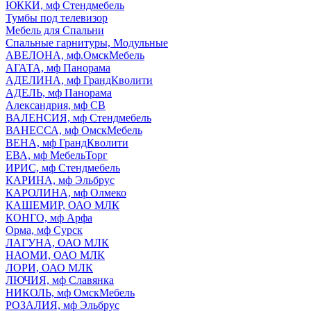
ЮККИ, мф Стендмебель
Тумбы под телевизор
Мебель для Спальни
Спальные гарнитуры, Модульные
АВЕЛОНА, мф.ОмскМебель
АГАТА, мф Панорама
АДЕЛИНА, мф ГрандКволити
АДЕЛЬ, мф Панорама
Александрия, мф СВ
ВАЛЕНСИЯ, мф Стендмебель
ВАНЕССА, мф ОмскМебель
ВЕНА, мф ГрандКволити
ЕВА, мф МебельТорг
ИРИС, мф Стендмебель
КАРИНА, мф Эльбрус
КАРОЛИНА, мф Олмеко
КАШЕМИР, ОАО МЛК
КОНГО, мф Арфа
Орма, мф Сурск
ЛАГУНА, ОАО МЛК
НАОМИ, ОАО МЛК
ЛОРИ, ОАО МЛК
ЛЮЧИЯ, мф Славянка
НИКОЛЬ, мф ОмскМебель
РОЗАЛИЯ, мф Эльбрус