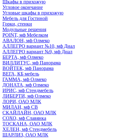
Шкафы в прихожую
Угловое окончание
Угловые шкафы в прихожую
Мебель для Гостиной
Горки, стенки
Модульные решения
POINT, мф Мебелком
АВАЛОН, мф Олмеко
АЛЛЕГРО вариант №10, мф Диал
АЛЛЕГРО вариант №9, мф Диал
БЕРТА, мф Олмеко
ВИЛЛИТУС, мф Панорама
ВОЙТЕК, мф Панорама
ВЕГА, КБ мебель
ГАММА, мф Олмеко
ДОНАТА, мф Олмеко
ИРИС, мф Стендмебель
ЛИБЕРТИ, мф Олмеко
ЛОРИ, ОАО МЛК
МИЛАН, мф СВ
СКАЙЛАЙН, ОАО МЛК
СОХО, мф Славянка
ТОСКАНА, ОАО МЛК
ХЕЛЕН, мф Стендмебель
ШАРЛИЗ, ОАО МЛК