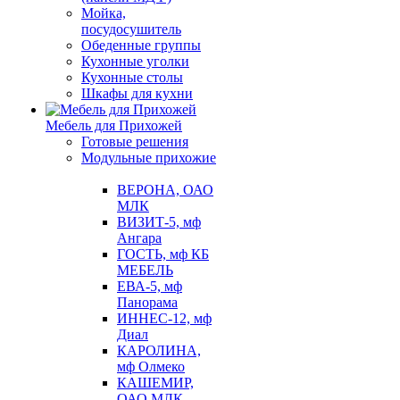
Мойка,
посудосушитель
Обеденные группы
Кухонные уголки
Кухонные столы
Шкафы для кухни
Мебель для Прихожей
Готовые решения
Модульные прихожие
ВЕРОНА, ОАО
МЛК
ВИЗИТ-5, мф
Ангара
ГОСТЬ, мф КБ
МЕБЕЛЬ
ЕВА-5, мф
Панорама
ИННЕС-12, мф
Диал
КАРОЛИНА,
мф Олмеко
КАШЕМИР,
ОАО МЛК