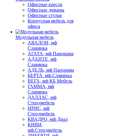
Офисные кресла
Офисные диваны
Офисные стулья
Корпусная мебель для
офиса
Модульная мебель
АВАЛОН, мф
Славянка
АГАТА, мф Панорама
АДАНТЕ, мф
Славянка
АДЕЛЬ, мф Панорама
БЕРТА, мф.Славянка
ВЕГА, мф КБ Мебель
ГАММА, мф
Славянка
ДАЛЛАС, мф
Стендмебель
ИРИС, мф
Стендмебель
КВАДРО, мф Диал
КИВИ,
мф.Стендмебель
ЛИБЕРТИ, мф