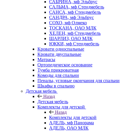
САБРИНА, мф Эльбрус
САЛЬМА, мф Стендмебель
САНСА, мф Стендмебель
САНДРА, мф Эльбрус
СОХО, мф Олмеко
ТОСКАНА, ОАО МЛК
ХЕЛЕН, мф Стендмебель
ШАРЛИЗ, ОАО МЛК
ЮККИ, мф Стендмебель
Кровати односпальные
Кровати двуспальные
Матрасы
Ортопедическое основание
Тумба прикроватная
Комоды для спальни
Пеналы, угловые окончания для спальни
Шкафы в спальню
Детская мебель
Назад
Детская мебель
Комплекты для детской
Назад
Комплекты для детской
АДЕЛЬ, мф Панорама
АДЕЛЬ, ОАО МЛК