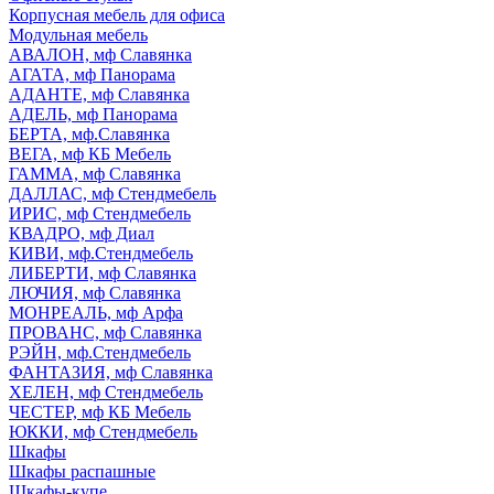
Корпусная мебель для офиса
Модульная мебель
АВАЛОН, мф Славянка
АГАТА, мф Панорама
АДАНТЕ, мф Славянка
АДЕЛЬ, мф Панорама
БЕРТА, мф.Славянка
ВЕГА, мф КБ Мебель
ГАММА, мф Славянка
ДАЛЛАС, мф Стендмебель
ИРИС, мф Стендмебель
КВАДРО, мф Диал
КИВИ, мф.Стендмебель
ЛИБЕРТИ, мф Славянка
ЛЮЧИЯ, мф Славянка
МОНРЕАЛЬ, мф Арфа
ПРОВАНС, мф Славянка
РЭЙН, мф.Стендмебель
ФАНТАЗИЯ, мф Славянка
ХЕЛЕН, мф Стендмебель
ЧЕСТЕР, мф КБ Мебель
ЮККИ, мф Стендмебель
Шкафы
Шкафы распашные
Шкафы-купе