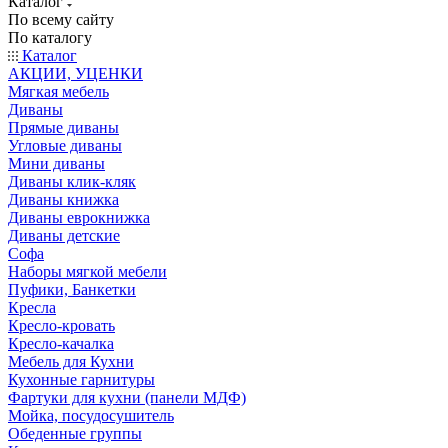
Каталог
По всему сайту
По каталогу
Каталог
АКЦИИ, УЦЕНКИ
Мягкая мебель
Диваны
Прямые диваны
Угловые диваны
Мини диваны
Диваны клик-кляк
Диваны книжка
Диваны еврокнижка
Диваны детские
Софа
Наборы мягкой мебели
Пуфики, Банкетки
Кресла
Кресло-кровать
Кресло-качалка
Мебель для Кухни
Кухонные гарнитуры
Фартуки для кухни (панели МДФ)
Мойка, посудосушитель
Обеденные группы