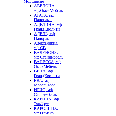
Модульные
АВЕЛОНА,
мф.ОмскМебель
АГАТА, мф
Панорама
АДЕЛИНА, мф
ГрандКволити
АДЕЛЬ, мф
Панорама
Александрия,
мф СВ
ВАЛЕНСИЯ,
мф Стендмебель
ВАНЕССА, мф
ОмскМебель
ВЕНА, мф
ГрандКволити
ЕВА, мф
МебельТорг
ИРИС, мф
Стендмебель
КАРИНА, мф
Эльбрус
КАРОЛИНА,
мф Олмеко