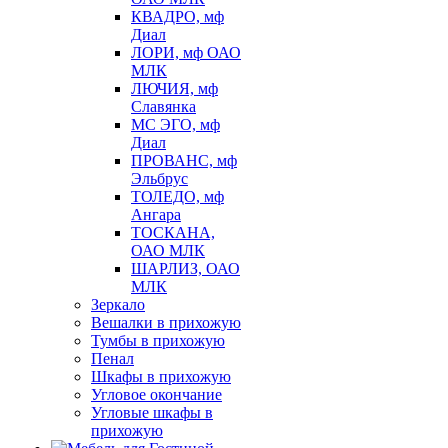
КВАДРО, мф
Диал
ЛОРИ, мф ОАО
МЛК
ЛЮЧИЯ, мф
Славянка
МС ЭГО, мф
Диал
ПРОВАНС, мф
Эльбрус
ТОЛЕДО, мф
Ангара
ТОСКАНА,
ОАО МЛК
ШАРЛИЗ, ОАО
МЛК
Зеркало
Вешалки в прихожую
Тумбы в прихожую
Пенал
Шкафы в прихожую
Угловое окончание
Угловые шкафы в
прихожую