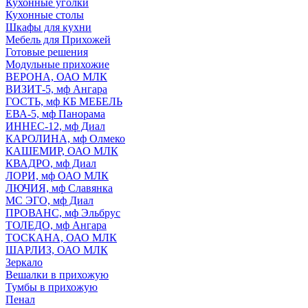
Кухонные уголки
Кухонные столы
Шкафы для кухни
Мебель для Прихожей
Готовые решения
Модульные прихожие
ВЕРОНА, ОАО МЛК
ВИЗИТ-5, мф Ангара
ГОСТЬ, мф КБ МЕБЕЛЬ
ЕВА-5, мф Панорама
ИННЕС-12, мф Диал
КАРОЛИНА, мф Олмеко
КАШЕМИР, ОАО МЛК
КВАДРО, мф Диал
ЛОРИ, мф ОАО МЛК
ЛЮЧИЯ, мф Славянка
МС ЭГО, мф Диал
ПРОВАНС, мф Эльбрус
ТОЛЕДО, мф Ангара
ТОСКАНА, ОАО МЛК
ШАРЛИЗ, ОАО МЛК
Зеркало
Вешалки в прихожую
Тумбы в прихожую
Пенал