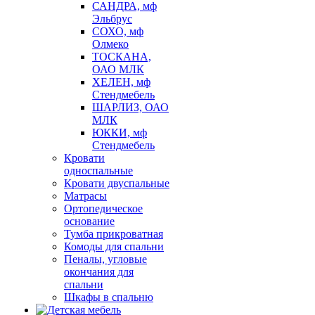
САНДРА, мф
Эльбрус
СОХО, мф
Олмеко
ТОСКАНА,
ОАО МЛК
ХЕЛЕН, мф
Стендмебель
ШАРЛИЗ, ОАО
МЛК
ЮККИ, мф
Стендмебель
Кровати
односпальные
Кровати двуспальные
Матрасы
Ортопедическое
основание
Тумба прикроватная
Комоды для спальни
Пеналы, угловые
окончания для
спальни
Шкафы в спальню