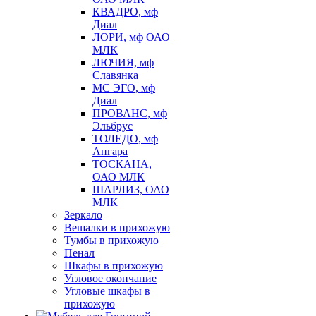
КВАДРО, мф
Диал
ЛОРИ, мф ОАО
МЛК
ЛЮЧИЯ, мф
Славянка
МС ЭГО, мф
Диал
ПРОВАНС, мф
Эльбрус
ТОЛЕДО, мф
Ангара
ТОСКАНА,
ОАО МЛК
ШАРЛИЗ, ОАО
МЛК
Зеркало
Вешалки в прихожую
Тумбы в прихожую
Пенал
Шкафы в прихожую
Угловое окончание
Угловые шкафы в
прихожую