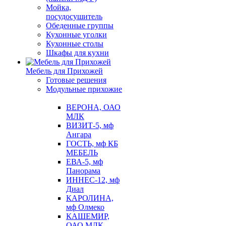
Мойка,
посудосушитель
Обеденные группы
Кухонные уголки
Кухонные столы
Шкафы для кухни
Мебель для Прихожей
Готовые решения
Модульные прихожие
ВЕРОНА, ОАО
МЛК
ВИЗИТ-5, мф
Ангара
ГОСТЬ, мф КБ
МЕБЕЛЬ
ЕВА-5, мф
Панорама
ИННЕС-12, мф
Диал
КАРОЛИНА,
мф Олмеко
КАШЕМИР,
ОАО МЛК