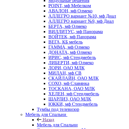
Модульные решения
POINT, мф Мебелком
АВАЛОН, мф Олмеко
АЛЛЕГРО вариант №10, мф Диал
АЛЛЕГРО вариант №9, мф Диал
БЕРТА, мф Олмеко
ВИЛЛИТУС, мф Панорама
ВОЙТЕК, мф Панорама
ВЕГА, КБ мебель
ГАММА, мф Олмеко
ДОНАТА, мф Олмеко
ИРИС, мф Стендмебель
ЛИБЕРТИ, мф Олмеко
ЛОРИ, ОАО МЛК
МИЛАН, мф СВ
СКАЙЛАЙН, ОАО МЛК
СОХО, мф Славянка
ТОСКАНА, ОАО МЛК
ХЕЛЕН, мф Стендмебель
ШАРЛИЗ, ОАО МЛК
ЮККИ, мф Стендмебель
Тумбы под телевизор
Мебель для Спальни
Назад
Мебель для Спальни