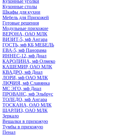
Кухонные уголки
Кухонные столы
Шкафы для кухни
Мебель для Прихожей
Готовые решения
Модульные прихожие
ВЕРОНА, ОАО МЛК
ВИЗИТ-5, мф Ангара
ГОСТЬ, мф КБ МЕБЕЛЬ
ЕВА-5, мф Панорама
ИННЕС-12, мф Диал
КАРОЛИНА, мф Олмеко
КАШЕМИР, ОАО МЛК
КВАДРО, мф Диал
ЛОРИ, мф ОАО МЛК
ЛЮЧИЯ, мф Славянка
МС ЭГО, мф Диал
ПРОВАНС, мф Эльбрус
ТОЛЕДО, мф Ангара
ТОСКАНА, ОАО МЛК
ШАРЛИЗ, ОАО МЛК
Зеркало
Вешалки в прихожую
Тумбы в прихожую
Пенал