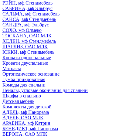
РЭЙН, мф.Стендмебель
САБРИНА, мф Эльбрус
САЛЬМА, мф Стендмебель
САНСА, мф Стендмебель
САНДРА, мф Эльбрус
СОХО, мф Олмеко
ТОСКАНА, ОАО МЛК
ХЕЛЕН, мф Стендмебель
ШАРЛИЗ, ОАО МЛК
ЮККИ, мф Стендмебель
Кровати односпальные
Кровати двуспальные
Матрасы
Ортопедическое основание
Тумба прикроватная
Комоды для спальни
Пеналы, угловые окончания для спальни
Шкафы в спальню
Детская мебель
Комплекты для детской
АДЕЛЬ, мф Панорама
АДЕЛЬ, ОАО МЛК
АРАБИКА, мф Катрин
БЕНЕДИКТ, мф Панорама
ВЕРОНА, ОАО МЛК