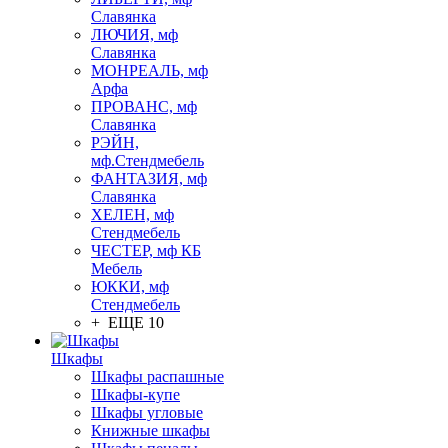
Славянка
ЛЮЧИЯ, мф
Славянка
МОНРЕАЛЬ, мф
Арфа
ПРОВАНС, мф
Славянка
РЭЙН,
мф.Стендмебель
ФАНТАЗИЯ, мф
Славянка
ХЕЛЕН, мф
Стендмебель
ЧЕСТЕР, мф КБ
Мебель
ЮККИ, мф
Стендмебель
+ ЕЩЕ 10
Шкафы
Шкафы распашные
Шкафы-купе
Шкафы угловые
Книжные шкафы