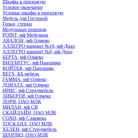
Шкафы в прихожую
Угловое окончание
Угловые шкафы в прихожую
Мебель для Гостиной
Горки, стенки
Модульные решения
POINT, мф Мебелком
АВАЛОН, мф Олмеко
АЛЛЕГРО вариант №10, мф Диал
АЛЛЕГРО вариант №9, мф Диал
БЕРТА, мф Олмеко
ВИЛЛИТУС, мф Панорама
ВОЙТЕК, мф Панорама
ВЕГА, КБ мебель
ГАММА, мф Олмеко
ДОНАТА, мф Олмеко
ИРИС, мф Стендмебель
ЛИБЕРТИ, мф Олмеко
ЛОРИ, ОАО МЛК
МИЛАН, мф СВ
СКАЙЛАЙН, ОАО МЛК
СОХО, мф Славянка
ТОСКАНА, ОАО МЛК
ХЕЛЕН, мф Стендмебель
ШАРЛИЗ, ОАО МЛК