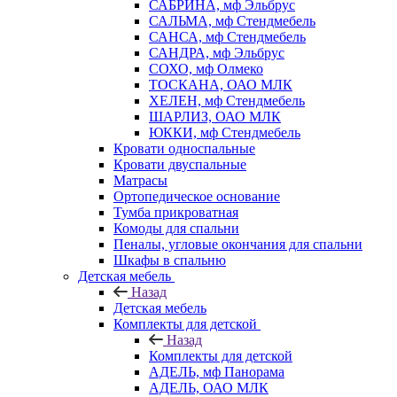
САБРИНА, мф Эльбрус
САЛЬМА, мф Стендмебель
САНСА, мф Стендмебель
САНДРА, мф Эльбрус
СОХО, мф Олмеко
ТОСКАНА, ОАО МЛК
ХЕЛЕН, мф Стендмебель
ШАРЛИЗ, ОАО МЛК
ЮККИ, мф Стендмебель
Кровати односпальные
Кровати двуспальные
Матрасы
Ортопедическое основание
Тумба прикроватная
Комоды для спальни
Пеналы, угловые окончания для спальни
Шкафы в спальню
Детская мебель
Назад
Детская мебель
Комплекты для детской
Назад
Комплекты для детской
АДЕЛЬ, мф Панорама
АДЕЛЬ, ОАО МЛК