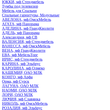
ЮККИ, мф Стендмебель
Тумбы под телевизор
Мебель для Спальни
Спальные гарнитуры, Модульные
АВЕЛОНА, мф.ОмскМебель
АГАТА, мф Панорама
АДЕЛИНА, мф ГрандКволити
АДЕЛЬ, мф Панорама
Александрия, мф СВ
ВАЛЕНСИЯ, мф Стендмебель
ВАНЕССА, мф ОмскМебель
ВЕНА, мф ГрандКволити
ЕВА, мф МебельТорг
ИРИС, мф Стендмебель
КАРИНА, мф Эльбрус
КАРОЛИНА, мф Олмеко
КАШЕМИР, ОАО МЛК
КОНГО, мф Арфа
Орма, мф Сурск
ЛАГУНА, ОАО МЛК
НАОМИ, ОАО МЛК
ЛОРИ, ОАО МЛК
ЛЮЧИЯ, мф Славянка
НИКОЛЬ, мф ОмскМебель
РОЗАЛИЯ, мф Эльбрус