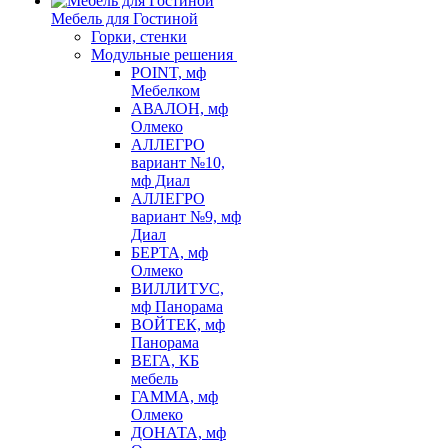
Мебель для Гостиной
Горки, стенки
Модульные решения
POINT, мф
Мебелком
АВАЛОН, мф
Олмеко
АЛЛЕГРО
вариант №10,
мф Диал
АЛЛЕГРО
вариант №9, мф
Диал
БЕРТА, мф
Олмеко
ВИЛЛИТУС,
мф Панорама
ВОЙТЕК, мф
Панорама
ВЕГА, КБ
мебель
ГАММА, мф
Олмеко
ДОНАТА, мф