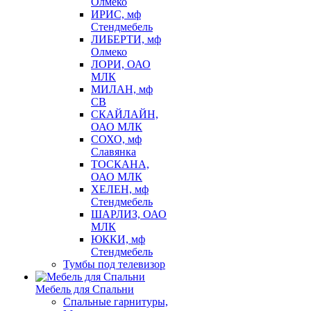
Олмеко
ИРИС, мф
Стендмебель
ЛИБЕРТИ, мф
Олмеко
ЛОРИ, ОАО
МЛК
МИЛАН, мф
СВ
СКАЙЛАЙН,
ОАО МЛК
СОХО, мф
Славянка
ТОСКАНА,
ОАО МЛК
ХЕЛЕН, мф
Стендмебель
ШАРЛИЗ, ОАО
МЛК
ЮККИ, мф
Стендмебель
Тумбы под телевизор
Мебель для Спальни
Спальные гарнитуры,