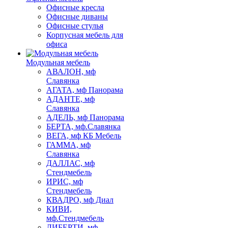
Офисные кресла
Офисные диваны
Офисные стулья
Корпусная мебель для
офиса
Модульная мебель
АВАЛОН, мф
Славянка
АГАТА, мф Панорама
АДАНТЕ, мф
Славянка
АДЕЛЬ, мф Панорама
БЕРТА, мф.Славянка
ВЕГА, мф КБ Мебель
ГАММА, мф
Славянка
ДАЛЛАС, мф
Стендмебель
ИРИС, мф
Стендмебель
КВАДРО, мф Диал
КИВИ,
мф.Стендмебель
ЛИБЕРТИ, мф