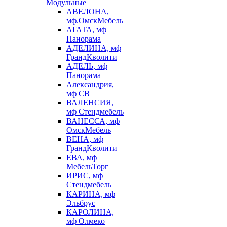
Модульные
АВЕЛОНА,
мф.ОмскМебель
АГАТА, мф
Панорама
АДЕЛИНА, мф
ГрандКволити
АДЕЛЬ, мф
Панорама
Александрия,
мф СВ
ВАЛЕНСИЯ,
мф Стендмебель
ВАНЕССА, мф
ОмскМебель
ВЕНА, мф
ГрандКволити
ЕВА, мф
МебельТорг
ИРИС, мф
Стендмебель
КАРИНА, мф
Эльбрус
КАРОЛИНА,
мф Олмеко