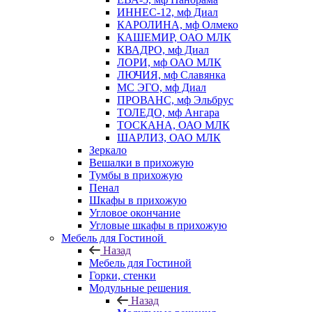
ИННЕС-12, мф Диал
КАРОЛИНА, мф Олмеко
КАШЕМИР, ОАО МЛК
КВАДРО, мф Диал
ЛОРИ, мф ОАО МЛК
ЛЮЧИЯ, мф Славянка
МС ЭГО, мф Диал
ПРОВАНС, мф Эльбрус
ТОЛЕДО, мф Ангара
ТОСКАНА, ОАО МЛК
ШАРЛИЗ, ОАО МЛК
Зеркало
Вешалки в прихожую
Тумбы в прихожую
Пенал
Шкафы в прихожую
Угловое окончание
Угловые шкафы в прихожую
Мебель для Гостиной
Назад
Мебель для Гостиной
Горки, стенки
Модульные решения
Назад