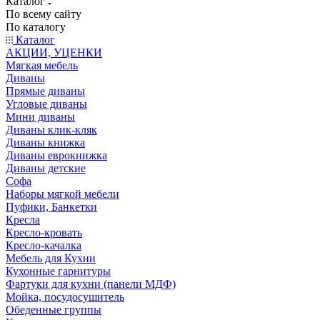
Каталог
По всему сайту
По каталогу
Каталог
АКЦИИ, УЦЕНКИ
Мягкая мебель
Диваны
Прямые диваны
Угловые диваны
Мини диваны
Диваны клик-кляк
Диваны книжка
Диваны еврокнижка
Диваны детские
Софа
Наборы мягкой мебели
Пуфики, Банкетки
Кресла
Кресло-кровать
Кресло-качалка
Мебель для Кухни
Кухонные гарнитуры
Фартуки для кухни (панели МДФ)
Мойка, посудосушитель
Обеденные группы