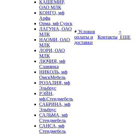
КАШЕМИР,
ОАО МЛК
КОНГО, мф
Арфа
Орма, мф Сурск
ЛАГУНА, ОАО
Условия
+
МЛК
оплаты и
Контакты
ЕЩЕ
НАОМИ, ОАО
доставки
МЛК
ЛОРИ, ОАО
МЛК
ЛЮЧИЯ, мф
Славянка
НИКОЛЬ, мф
ОмскМебель
РОЗАЛИЯ, мф
Эльбрус
РЭЙН,
мф.Стендмебель
САБРИНА, мф
Эльбрус
САЛЬМА, мф
Стендмебель
САНСА, мф
Стендмебель