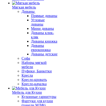
Мягкая мебель
Диваны
Прямые диваны
Угловые
диваны
Мини диваны
Диваны клик-
кляк
Диваны книжка
Диваны
еврокнижка
Диваны детские
Софа
Наборы мягкой
мебели
Пуфики, Банкетки
Кресла
Кресло-кровать
Кресло-качалка
Мебель для Кухни
Кухонные гарнитуры
Фартуки для кухни
(панели МДФ)