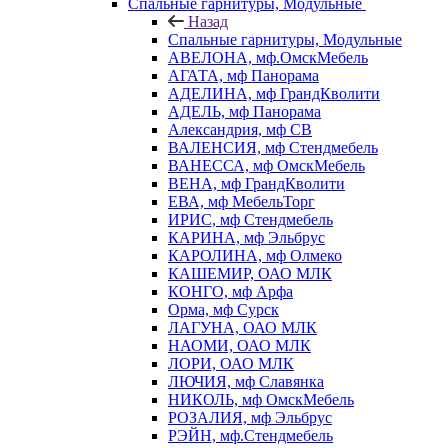
Спальные гарнитуры, Модульные
Назад
Спальные гарнитуры, Модульные
АВЕЛОНА, мф.ОмскМебель
АГАТА, мф Панорама
АДЕЛИНА, мф ГрандКволити
АДЕЛЬ, мф Панорама
Александрия, мф СВ
ВАЛЕНСИЯ, мф Стендмебель
ВАНЕССА, мф ОмскМебель
ВЕНА, мф ГрандКволити
ЕВА, мф МебельТорг
ИРИС, мф Стендмебель
КАРИНА, мф Эльбрус
КАРОЛИНА, мф Олмеко
КАШЕМИР, ОАО МЛК
КОНГО, мф Арфа
Орма, мф Сурск
ЛАГУНА, ОАО МЛК
НАОМИ, ОАО МЛК
ЛОРИ, ОАО МЛК
ЛЮЧИЯ, мф Славянка
НИКОЛЬ, мф ОмскМебель
РОЗАЛИЯ, мф Эльбрус
РЭЙН, мф.Стендмебель