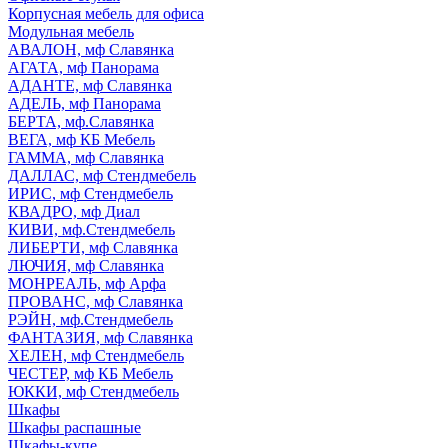
Корпусная мебель для офиса
Модульная мебель
АВАЛОН, мф Славянка
АГАТА, мф Панорама
АДАНТЕ, мф Славянка
АДЕЛЬ, мф Панорама
БЕРТА, мф.Славянка
ВЕГА, мф КБ Мебель
ГАММА, мф Славянка
ДАЛЛАС, мф Стендмебель
ИРИС, мф Стендмебель
КВАДРО, мф Диал
КИВИ, мф.Стендмебель
ЛИБЕРТИ, мф Славянка
ЛЮЧИЯ, мф Славянка
МОНРЕАЛЬ, мф Арфа
ПРОВАНС, мф Славянка
РЭЙН, мф.Стендмебель
ФАНТАЗИЯ, мф Славянка
ХЕЛЕН, мф Стендмебель
ЧЕСТЕР, мф КБ Мебель
ЮККИ, мф Стендмебель
Шкафы
Шкафы распашные
Шкафы-купе