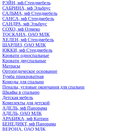
РЭЙН, мф.Стендмебель
САБРИНА, мф Эльбрус
САЛЬМА, мф Стендмебель
САНСА, мф Стендмебель
САНДРА, мф Эльбрус
СОХО, мф Олмеко
ТОСКАНА, ОАО МЛК
ХЕЛЕН, мф Стендмебель
ШАРЛИЗ, ОАО МЛК
ЮККИ, мф Стендмебель
Кровати односпальные
Кровати двуспальные
Матрасы
Ортопедическое основание
Тумба прикроватная
Комоды для спальни
Пеналы, угловые окончания для спальни
Шкафы в спальню
Детская мебель
Комплекты для детской
АДЕЛЬ, мф Панорама
АДЕЛЬ, ОАО МЛК
АРАБИКА, мф Катрин
БЕНЕДИКТ, мф Панорама
ВЕРОНА, ОАО МЛК