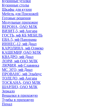
Кухонные уголки
Кухонные столы
Шкафы для кухни
Мебель для Прихожей
Готовые решения
Модульные прихожие
ВЕРОНА, ОАО МЛК
ВИЗИТ-5, мф Ангара
ГОСТЬ, мф КБ МЕБЕЛЬ
ЕВА-5, мф Панорама
ИННЕС-12, мф Диал
КАРОЛИНА, мф Олмеко
КАШЕМИР, ОАО МЛК
КВАДРО, мф Диал
ЛОРИ, мф ОАО МЛК
ЛЮЧИЯ, мф Славянка
МС ЭГО, мф Диал
ПРОВАНС, мф Эльбрус
ТОЛЕДО, мф Ангара
ТОСКАНА, ОАО МЛК
ШАРЛИЗ, ОАО МЛК
Зеркало
Вешалки в прихожую
Тумбы в прихожую
Пенал