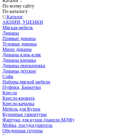
Каталог
По всему сайту
По каталогу
Каталог
АКЦИИ, УЦЕНКИ
Мягкая мебель
Диваны
Прямые диваны
Угловые диваны
Мини диваны
Диваны клик-кляк
Диваны книжка
Диваны еврокнижка
Диваны детские
Софа
Наборы мягкой мебели
Пуфики, Банкетки
Кресла
Кресло-кровать
Кресло-качалка
Мебель для Кухни
Кухонные гарнитуры
Фартуки для кухни (панели МДФ)
Мойка, посудосушитель
Обеденные группы