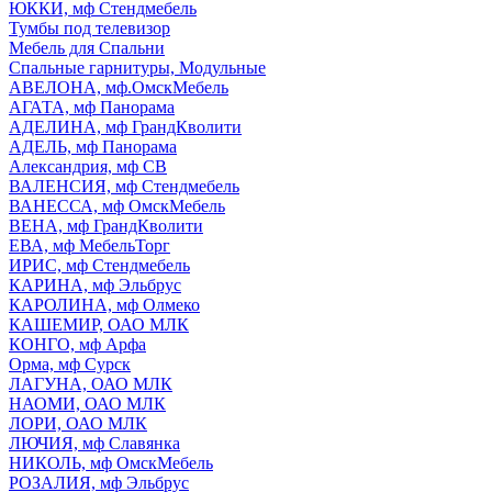
ЮККИ, мф Стендмебель
Тумбы под телевизор
Мебель для Спальни
Спальные гарнитуры, Модульные
АВЕЛОНА, мф.ОмскМебель
АГАТА, мф Панорама
АДЕЛИНА, мф ГрандКволити
АДЕЛЬ, мф Панорама
Александрия, мф СВ
ВАЛЕНСИЯ, мф Стендмебель
ВАНЕССА, мф ОмскМебель
ВЕНА, мф ГрандКволити
ЕВА, мф МебельТорг
ИРИС, мф Стендмебель
КАРИНА, мф Эльбрус
КАРОЛИНА, мф Олмеко
КАШЕМИР, ОАО МЛК
КОНГО, мф Арфа
Орма, мф Сурск
ЛАГУНА, ОАО МЛК
НАОМИ, ОАО МЛК
ЛОРИ, ОАО МЛК
ЛЮЧИЯ, мф Славянка
НИКОЛЬ, мф ОмскМебель
РОЗАЛИЯ, мф Эльбрус