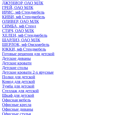
ДЖУНИОР, ОАО МЛК
ГРЕЙ, ОАО МЛК
ИРИС, мф Стендмебель
КИВИ, мф Стендмебель
ОЛИВЕР, ОАО МЛК
СИМБА, мф Стенд
СТИЧ, ОАО МЛК
ХЕЛЕН, мф Стендмебель
ШАРЛИЗ, ОАО МЛК
ШЕРЛОК, мф Омскмебель
ЮККИ, мф Стендмебель
Готовые решения для детской
Детские диваны
Детские кровати
Детские столы
Детские кровати 2-х ярусные
Полки для детской
Комод для детской
Тумба для детской
Стеллаж для детской
Шкаф для детской
Офисная мебель
Офисные кресла
Офисные диваны
Офисные стулья