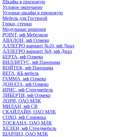
Шкафы в прихожую
Угловое окончание
Угловые шкафы в прихожую
Мебель для Гостиной
Горки, стенки
Модульные решения
POINT, мф Мебелком
АВАЛОН, мф Олмеко
АЛЛЕГРО вариант №10, мф Диал
АЛЛЕГРО вариант №9, мф Диал
БЕРТА, мф Олмеко
ВИЛЛИТУС, мф Панорама
ВОЙТЕК, мф Панорама
ВЕГА, КБ мебель
ГАММА, мф Олмеко
ДОНАТА, мф Олмеко
ИРИС, мф Стендмебель
ЛИБЕРТИ, мф Олмеко
ЛОРИ, ОАО МЛК
МИЛАН, мф СВ
СКАЙЛАЙН, ОАО МЛК
СОХО, мф Славянка
ТОСКАНА, ОАО МЛК
ХЕЛЕН, мф Стендмебель
ШАРЛИЗ, ОАО МЛК