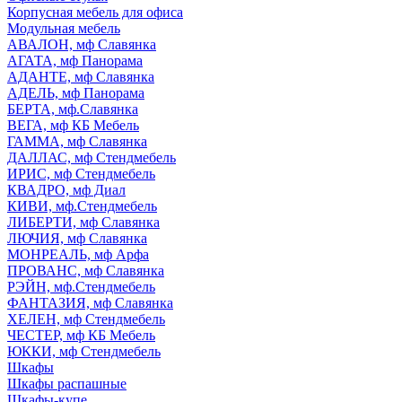
Корпусная мебель для офиса
Модульная мебель
АВАЛОН, мф Славянка
АГАТА, мф Панорама
АДАНТЕ, мф Славянка
АДЕЛЬ, мф Панорама
БЕРТА, мф.Славянка
ВЕГА, мф КБ Мебель
ГАММА, мф Славянка
ДАЛЛАС, мф Стендмебель
ИРИС, мф Стендмебель
КВАДРО, мф Диал
КИВИ, мф.Стендмебель
ЛИБЕРТИ, мф Славянка
ЛЮЧИЯ, мф Славянка
МОНРЕАЛЬ, мф Арфа
ПРОВАНС, мф Славянка
РЭЙН, мф.Стендмебель
ФАНТАЗИЯ, мф Славянка
ХЕЛЕН, мф Стендмебель
ЧЕСТЕР, мф КБ Мебель
ЮККИ, мф Стендмебель
Шкафы
Шкафы распашные
Шкафы-купе