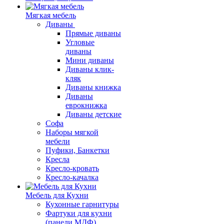
Мягкая мебель
Диваны
Прямые диваны
Угловые
диваны
Мини диваны
Диваны клик-
кляк
Диваны книжка
Диваны
еврокнижка
Диваны детские
Софа
Наборы мягкой
мебели
Пуфики, Банкетки
Кресла
Кресло-кровать
Кресло-качалка
Мебель для Кухни
Кухонные гарнитуры
Фартуки для кухни
(панели МДФ)