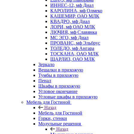
ИННЕС-12, мф Диал
КАРОЛИНА, мф Олмеко
КАШЕМИР, ОАО МЛК
КВАДРО, мф Диал
ЛОРИ, мф ОАО МЛК
ЛЮЧИЯ, мф Славянка
МС ЭГО, мф Диал
ПРОВАНС, мф Эльбрус
ТОЛЕДО, мф Ангара
ТОСКАНА, ОАО МЛК
ШАРЛИЗ, ОАО МЛК
Зеркало
Вешалки в прихожую
Тумбы в прихожую
Пенал
Шкафы в прихожую
Угловое окончание
Угловые шкафы в прихожую
Мебель для Гостиной
Назад
Мебель для Гостиной
Горки, стенки
Модульные решения
Назад