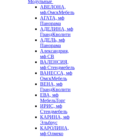
Модульные
АВЕЛОНА,
мф.ОмскМебель
АГАТА, мф
Панорама
АДЕЛИНА, мф
ГрандКволити
АДЕЛЬ, мф
Панорама
Александрия,
мф СВ
ВАЛЕНСИЯ,
мф Стендмебель
ВАНЕССА, мф
ОмскМебель
ВЕНА, мф
ГрандКволити
ЕВА, мф
МебельТорг
ИРИС, мф
Стендмебель
КАРИНА, мф
Эльбрус
КАРОЛИНА,
мф Олмеко