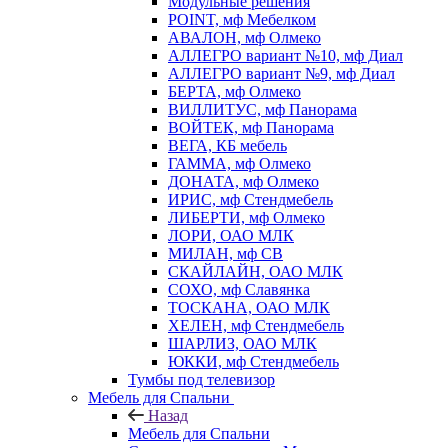
Модульные решения
POINT, мф Мебелком
АВАЛОН, мф Олмеко
АЛЛЕГРО вариант №10, мф Диал
АЛЛЕГРО вариант №9, мф Диал
БЕРТА, мф Олмеко
ВИЛЛИТУС, мф Панорама
ВОЙТЕК, мф Панорама
ВЕГА, КБ мебель
ГАММА, мф Олмеко
ДОНАТА, мф Олмеко
ИРИС, мф Стендмебель
ЛИБЕРТИ, мф Олмеко
ЛОРИ, ОАО МЛК
МИЛАН, мф СВ
СКАЙЛАЙН, ОАО МЛК
СОХО, мф Славянка
ТОСКАНА, ОАО МЛК
ХЕЛЕН, мф Стендмебель
ШАРЛИЗ, ОАО МЛК
ЮККИ, мф Стендмебель
Тумбы под телевизор
Мебель для Спальни
Назад
Мебель для Спальни