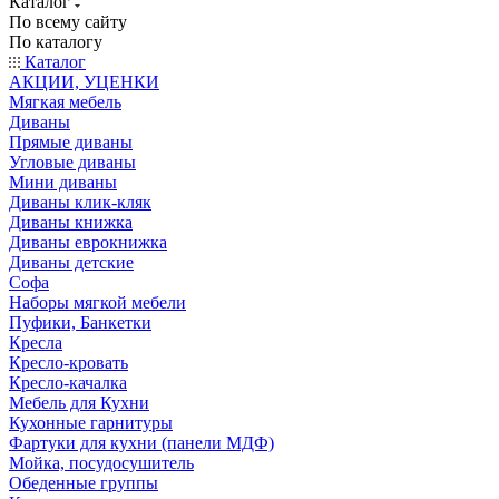
Каталог
По всему сайту
По каталогу
Каталог
АКЦИИ, УЦЕНКИ
Мягкая мебель
Диваны
Прямые диваны
Угловые диваны
Мини диваны
Диваны клик-кляк
Диваны книжка
Диваны еврокнижка
Диваны детские
Софа
Наборы мягкой мебели
Пуфики, Банкетки
Кресла
Кресло-кровать
Кресло-качалка
Мебель для Кухни
Кухонные гарнитуры
Фартуки для кухни (панели МДФ)
Мойка, посудосушитель
Обеденные группы