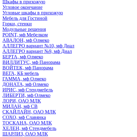
Шкафы в прихожую
Угловое окончание
Угловые шкафы в прихожую
Мебель для Гостиной
Горки, стенки
Модульные решения
POINT, мф Мебелком
АВАЛОН, мф Олмеко
АЛЛЕГРО вариант №10, мф Диал
АЛЛЕГРО вариант №9, мф Диал
БЕРТА, мф Олмеко
ВИЛЛИТУС, мф Панорама
ВОЙТЕК, мф Панорама
ВЕГА, КБ мебель
ГАММА, мф Олмеко
ДОНАТА, мф Олмеко
ИРИС, мф Стендмебель
ЛИБЕРТИ, мф Олмеко
ЛОРИ, ОАО МЛК
МИЛАН, мф СВ
СКАЙЛАЙН, ОАО МЛК
СОХО, мф Славянка
ТОСКАНА, ОАО МЛК
ХЕЛЕН, мф Стендмебель
ШАРЛИЗ, ОАО МЛК