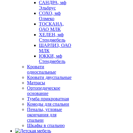
САНДРА, мф
Эльбрус
СОХО, мф
Олмеко
ТОСКАНА,
ОАО МЛК
ХЕЛЕН, мф
Стендмебель
ШАРЛИЗ, ОАО
МЛК
ЮККИ, мф
Стендмебель
Кровати
односпальные
Кровати двуспальные
Матрасы
Ортопедическое
основание
Тумба прикроватная
Комоды для спальни
Пеналы, угловые
окончания для
спальни
Шкафы в спальню