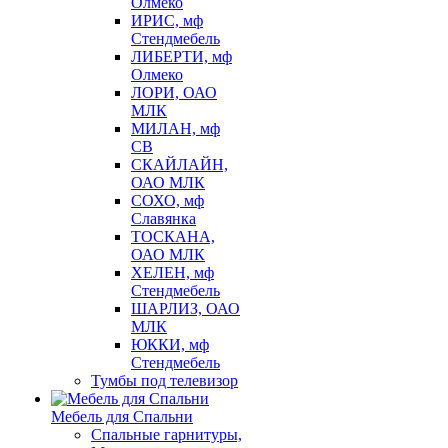
Олмеко
ИРИС, мф
Стендмебель
ЛИБЕРТИ, мф
Олмеко
ЛОРИ, ОАО
МЛК
МИЛАН, мф
СВ
СКАЙЛАЙН,
ОАО МЛК
СОХО, мф
Славянка
ТОСКАНА,
ОАО МЛК
ХЕЛЕН, мф
Стендмебель
ШАРЛИЗ, ОАО
МЛК
ЮККИ, мф
Стендмебель
Тумбы под телевизор
Мебель для Спальни
Спальные гарнитуры,