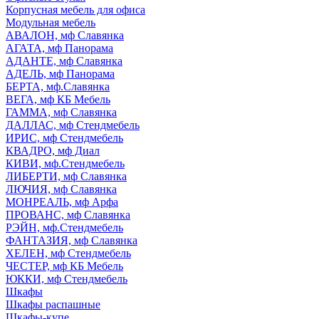
Корпусная мебель для офиса
Модульная мебель
АВАЛОН, мф Славянка
АГАТА, мф Панорама
АДАНТЕ, мф Славянка
АДЕЛЬ, мф Панорама
БЕРТА, мф.Славянка
ВЕГА, мф КБ Мебель
ГАММА, мф Славянка
ДАЛЛАС, мф Стендмебель
ИРИС, мф Стендмебель
КВАДРО, мф Диал
КИВИ, мф.Стендмебель
ЛИБЕРТИ, мф Славянка
ЛЮЧИЯ, мф Славянка
МОНРЕАЛЬ, мф Арфа
ПРОВАНС, мф Славянка
РЭЙН, мф.Стендмебель
ФАНТАЗИЯ, мф Славянка
ХЕЛЕН, мф Стендмебель
ЧЕСТЕР, мф КБ Мебель
ЮККИ, мф Стендмебель
Шкафы
Шкафы распашные
Шкафы-купе