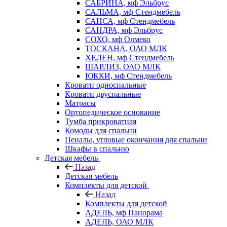
САБРИНА, мф Эльбрус
САЛЬМА, мф Стендмебель
САНСА, мф Стендмебель
САНДРА, мф Эльбрус
СОХО, мф Олмеко
ТОСКАНА, ОАО МЛК
ХЕЛЕН, мф Стендмебель
ШАРЛИЗ, ОАО МЛК
ЮККИ, мф Стендмебель
Кровати односпальные
Кровати двуспальные
Матрасы
Ортопедическое основание
Тумба прикроватная
Комоды для спальни
Пеналы, угловые окончания для спальни
Шкафы в спальню
Детская мебель
Назад
Детская мебель
Комплекты для детской
Назад
Комплекты для детской
АДЕЛЬ, мф Панорама
АДЕЛЬ, ОАО МЛК