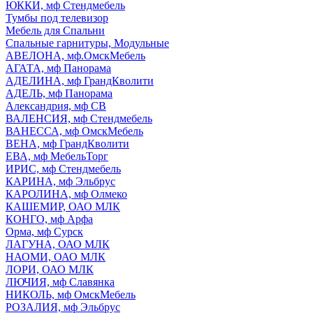
ЮККИ, мф Стендмебель
Тумбы под телевизор
Мебель для Спальни
Спальные гарнитуры, Модульные
АВЕЛОНА, мф.ОмскМебель
АГАТА, мф Панорама
АДЕЛИНА, мф ГрандКволити
АДЕЛЬ, мф Панорама
Александрия, мф СВ
ВАЛЕНСИЯ, мф Стендмебель
ВАНЕССА, мф ОмскМебель
ВЕНА, мф ГрандКволити
ЕВА, мф МебельТорг
ИРИС, мф Стендмебель
КАРИНА, мф Эльбрус
КАРОЛИНА, мф Олмеко
КАШЕМИР, ОАО МЛК
КОНГО, мф Арфа
Орма, мф Сурск
ЛАГУНА, ОАО МЛК
НАОМИ, ОАО МЛК
ЛОРИ, ОАО МЛК
ЛЮЧИЯ, мф Славянка
НИКОЛЬ, мф ОмскМебель
РОЗАЛИЯ, мф Эльбрус