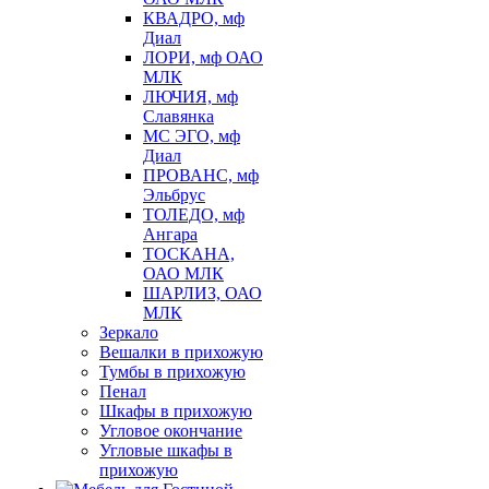
КВАДРО, мф
Диал
ЛОРИ, мф ОАО
МЛК
ЛЮЧИЯ, мф
Славянка
МС ЭГО, мф
Диал
ПРОВАНС, мф
Эльбрус
ТОЛЕДО, мф
Ангара
ТОСКАНА,
ОАО МЛК
ШАРЛИЗ, ОАО
МЛК
Зеркало
Вешалки в прихожую
Тумбы в прихожую
Пенал
Шкафы в прихожую
Угловое окончание
Угловые шкафы в
прихожую