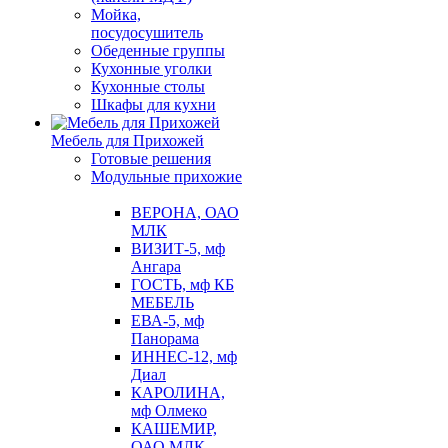
Мойка,
посудосушитель
Обеденные группы
Кухонные уголки
Кухонные столы
Шкафы для кухни
Мебель для Прихожей
Готовые решения
Модульные прихожие
ВЕРОНА, ОАО
МЛК
ВИЗИТ-5, мф
Ангара
ГОСТЬ, мф КБ
МЕБЕЛЬ
ЕВА-5, мф
Панорама
ИННЕС-12, мф
Диал
КАРОЛИНА,
мф Олмеко
КАШЕМИР,
ОАО МЛК