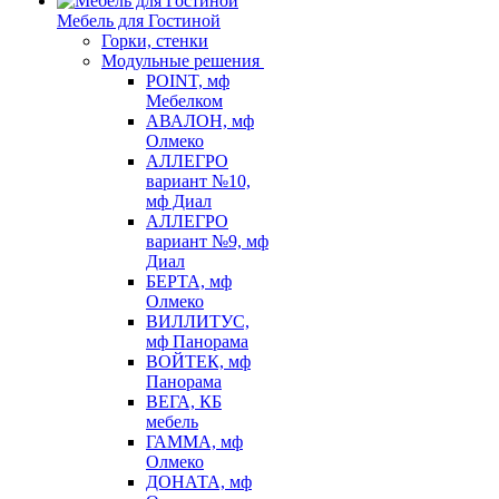
Мебель для Гостиной
Горки, стенки
Модульные решения
POINT, мф
Мебелком
АВАЛОН, мф
Олмеко
АЛЛЕГРО
вариант №10,
мф Диал
АЛЛЕГРО
вариант №9, мф
Диал
БЕРТА, мф
Олмеко
ВИЛЛИТУС,
мф Панорама
ВОЙТЕК, мф
Панорама
ВЕГА, КБ
мебель
ГАММА, мф
Олмеко
ДОНАТА, мф