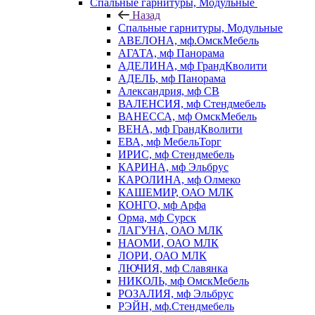
Спальные гарнитуры, Модульные
Назад
Спальные гарнитуры, Модульные
АВЕЛОНА, мф.ОмскМебель
АГАТА, мф Панорама
АДЕЛИНА, мф ГрандКволити
АДЕЛЬ, мф Панорама
Александрия, мф СВ
ВАЛЕНСИЯ, мф Стендмебель
ВАНЕССА, мф ОмскМебель
ВЕНА, мф ГрандКволити
ЕВА, мф МебельТорг
ИРИС, мф Стендмебель
КАРИНА, мф Эльбрус
КАРОЛИНА, мф Олмеко
КАШЕМИР, ОАО МЛК
КОНГО, мф Арфа
Орма, мф Сурск
ЛАГУНА, ОАО МЛК
НАОМИ, ОАО МЛК
ЛОРИ, ОАО МЛК
ЛЮЧИЯ, мф Славянка
НИКОЛЬ, мф ОмскМебель
РОЗАЛИЯ, мф Эльбрус
РЭЙН, мф.Стендмебель