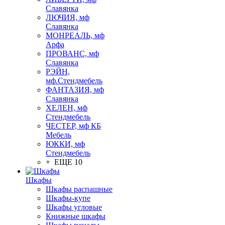
Славянка
ЛЮЧИЯ, мф
Славянка
МОНРЕАЛЬ, мф
Арфа
ПРОВАНС, мф
Славянка
РЭЙН,
мф.Стендмебель
ФАНТАЗИЯ, мф
Славянка
ХЕЛЕН, мф
Стендмебель
ЧЕСТЕР, мф КБ
Мебель
ЮККИ, мф
Стендмебель
+ ЕЩЕ 10
Шкафы
Шкафы распашные
Шкафы-купе
Шкафы угловые
Книжные шкафы