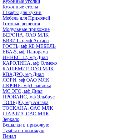
Кухонные уголки
Кухонные столы
Шкафы для кухни
Мебель для Прихожей
Готовые решения
Модульные прихожие
ВЕРОНА, ОАО МЛК
ВИЗИТ-5, мф Ангара
ГОСТЬ, мф КБ МЕБЕЛЬ
ЕВА-5, мф Панорама
ИННЕС-12, мф Диал
КАРОЛИНА, мф Олмеко
КАШЕМИР, ОАО МЛК
КВАДРО, мф Диал
ЛОРИ, мф ОАО МЛК
ЛЮЧИЯ, мф Славянка
МС ЭГО, мф Диал
ПРОВАНС, мф Эльбрус
ТОЛЕДО, мф Ангара
ТОСКАНА, ОАО МЛК
ШАРЛИЗ, ОАО МЛК
Зеркало
Вешалки в прихожую
Тумбы в прихожую
Пенал