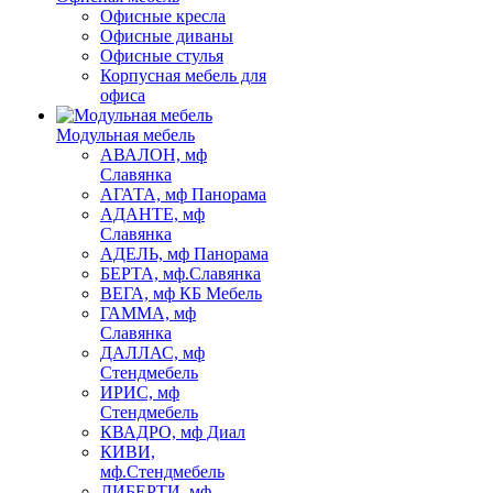
Офисные кресла
Офисные диваны
Офисные стулья
Корпусная мебель для
офиса
Модульная мебель
АВАЛОН, мф
Славянка
АГАТА, мф Панорама
АДАНТЕ, мф
Славянка
АДЕЛЬ, мф Панорама
БЕРТА, мф.Славянка
ВЕГА, мф КБ Мебель
ГАММА, мф
Славянка
ДАЛЛАС, мф
Стендмебель
ИРИС, мф
Стендмебель
КВАДРО, мф Диал
КИВИ,
мф.Стендмебель
ЛИБЕРТИ, мф