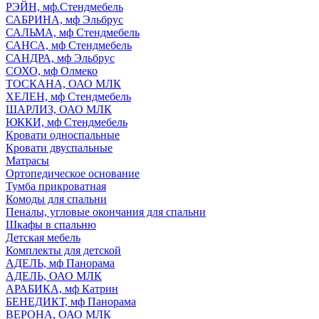
РЭЙН, мф.Стендмебель
САБРИНА, мф Эльбрус
САЛЬМА, мф Стендмебель
САНСА, мф Стендмебель
САНДРА, мф Эльбрус
СОХО, мф Олмеко
ТОСКАНА, ОАО МЛК
ХЕЛЕН, мф Стендмебель
ШАРЛИЗ, ОАО МЛК
ЮККИ, мф Стендмебель
Кровати односпальные
Кровати двуспальные
Матрасы
Ортопедическое основание
Тумба прикроватная
Комоды для спальни
Пеналы, угловые окончания для спальни
Шкафы в спальню
Детская мебель
Комплекты для детской
АДЕЛЬ, мф Панорама
АДЕЛЬ, ОАО МЛК
АРАБИКА, мф Катрин
БЕНЕДИКТ, мф Панорама
ВЕРОНА, ОАО МЛК