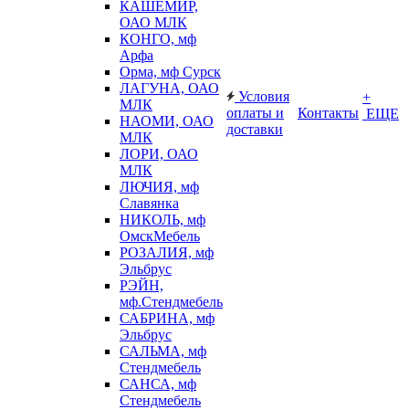
КАШЕМИР,
ОАО МЛК
КОНГО, мф
Арфа
Орма, мф Сурск
ЛАГУНА, ОАО
Условия
+
МЛК
оплаты и
Контакты
ЕЩЕ
НАОМИ, ОАО
доставки
МЛК
ЛОРИ, ОАО
МЛК
ЛЮЧИЯ, мф
Славянка
НИКОЛЬ, мф
ОмскМебель
РОЗАЛИЯ, мф
Эльбрус
РЭЙН,
мф.Стендмебель
САБРИНА, мф
Эльбрус
САЛЬМА, мф
Стендмебель
САНСА, мф
Стендмебель